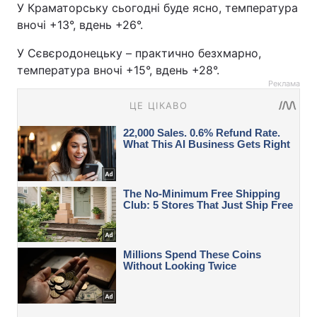
У Краматорську сьогодні буде ясно, температура
вночі +13°, вдень +26°.
У Сєвєродонецьку – практично безхмарно,
температура вночі +15°, вдень +28°.
Реклама