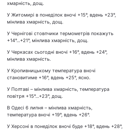
хмарність, дощ.
У Житомирі в понеділок вночі +15°, вдень +23°,
мінлива хмарність, дощ.
У Чернігові стовпчики термометрів покажуть
+14°...+21°, мінлива хмарність, дощ.
У Черкасах сьогодні вночі +16°, вдень +24°,
мінлива хмарність.
У Кропивницькому температура вночі
становитиме +16°, вдень +25°, ясно.
У Полтаві – мінлива хмарність, температура
повітря +15°...+23°, дощ.
В Одесі 6 липня – мінлива хмарність,
температура вночі +19°, вдень +26°.
У Херсоні в понеділок вночі буде +18°, вдень +28°,