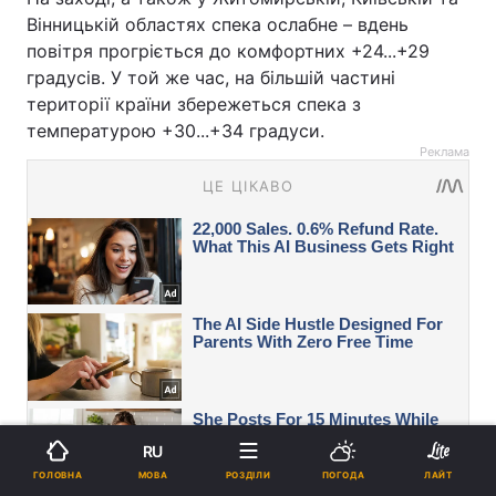
Вінницькій областях спека ослабне – вдень
повітря прогріється до комфортних +24...+29
градусів. У той же час, на більшій частині
території країни збережеться спека з
температурою +30...+34 градуси.
Реклама
RU
МОВА
ГОЛОВНА
РОЗДІЛИ
ПОГОДА
ЛАЙТ