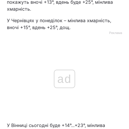
покажуть вночі +13°, вдень буде +25°, мінлива
хмарність.
У Чернівцях у понеділок – мінлива хмарність,
вночі +15°, вдень +25°, дощ.
Реклама
ad
У Вінниці сьогодні буде +14°...+23°, мінлива