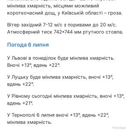
мінлива хмарність, місцями можливий
короткочасний дощ, у Київській області – гроза.
Вітер західний 7-12 м/с з поривами до 20 м/с.
Атмосферний тиск 742*744 мм ртутного стовпа.
Погода 6 липня
У Львові в понеділок буде мінлива хмарність.
Вночі +13°, вдень +22°.
У Луцьку буде мінлива хмарність, вночі +13°,
вдень +22°.
У Рівному сьогодні мінлива хмарність, вночі +13°,
вдень +21°.
У Тернополі 6 липня вночі +13°, вдень +22°,
мінлива хмарність.
Реклама