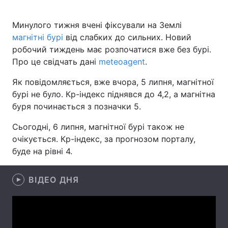
Минулого тижня вчені фіксували на Землі
магнітні бурі
від слабких до сильних. Новий
Головна
Війна
робочий тиждень має розпочатися вже без бурі.
Про це свідчать дані
meteoagent
.
Україна
Політика
Як повідомляється, вже вчора, 5 липня, магнітної
Економіка
Світ
бурі не було. Кр-індекс піднявся до 4,2, а магнітна
буря починається з позначки 5.
Спорт
Наука
Сьогодні, 6 липня, магнітної бурі також не
Техно і зв'язок
Лайт
очікується. Кр-індекс, за прогнозом порталу,
буде на рівні 4.
Зброя
Інциденти
Здоров'я
Туризм
ВІДЕО ДНЯ
Цікавинки
Погода
Екологія
Регіони