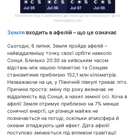
Тема оформлення
Магнітних бур у найближчі дні поки що не очікується / фото
meteoagent.com
Земля
входить в афелій – що це означає
Сьогодні, 6 липня, Земля пройде афелій –
найвіддаленішу точку своєї орбіти навколо
Сонця. Близько 20:30 за київським часом
відстань між нашою планетою та Сонцем
становитиме приблизно 152,1 млн кілометрів.
Незважаючи на це, у Північній півкулі триває літо.
Причина проста: зміну пір року визначає не
віддаленість від Сонця, а нахил земної осі. Хоча в
афелії Земля отримує приблизно на 7% менше
сонячної енергії, ця різниця майже не
позначається на погоді, оскільки атмосфера й
океани згладжують цей ефект. Дата афелії
поступово змінюється під впливом гравітації