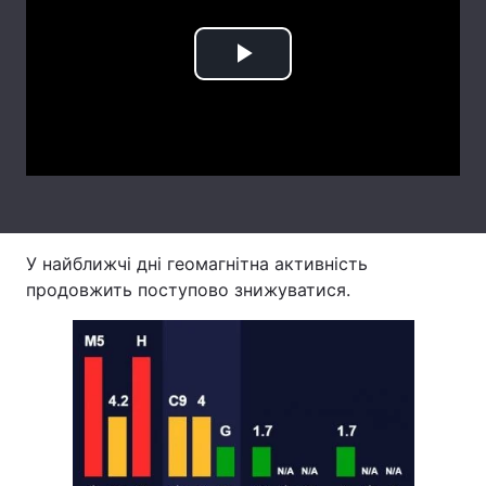
Лонгріди
Play
Відео з Youtube
Статті
Video
Інтерв'ю
Думки
Архів
Вакансії
Контакти
У найближчі дні геомагнітна активність
продовжить поступово знижуватися.
Послуги