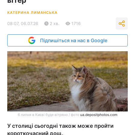
вітер
КАТЕРИНА ЛИМАНСЬКА
08:07, 06.07.26
2 хв.
1716
Підпишіться на нас в Google
6 липня в Києві буде вітряно / фото
ua.depositphotos.com
У столиці сьогодні також може пройти
короткочасний дощ.