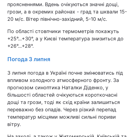
проясненнями. Вдень очікуються значні дощі,
грози, а в окремих районах - град та шквали 15-
20 м/с. Вітер північно-західний, 5-10 м/с.
По області стовпчики термометрів покажуть
+25°...+30°, а у Києві температура знизиться до
+26°...+28°.
Погода 3 липня
3 липня погода в Україні почне змінюватись під
впливом холодного атмосферного фронту. За
прогнозом синоптика Наталки Діденко, у
більшості областей очікуються короткочасні
дощі та грози, тоді як схід країни залишиться
переважно без опадів. Через різкий перепад
температур місцями можливі сильні пориви
вітру.
На заході, а також у Житомирській, Київській та