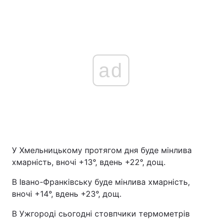
ad
У Хмельницькому протягом дня буде мінлива
хмарність, вночі +13°, вдень +22°, дощ.
В Івано-Франківську буде мінлива хмарність,
вночі +14°, вдень +23°, дощ.
В Ужгороді сьогодні стовпчики термометрів