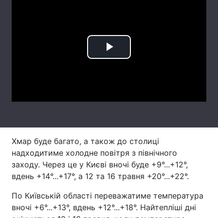
Лонгріди
Відео з Youtube
Статті
Play
Інтерв'ю
Думки
Video
Архів
Вакансії
Контакти
Послуги
Хмар буде багато, а також до столиці
надходитиме холодне повітря з північного
заходу. Через це у Києві вночі буде +9°...+12°,
вдень +14°...+17°, а 12 та 16 травня +20°...+22°.
По Київській області переважатиме температура
вночі +6°...+13°, вдень +12°...+18°. Найтепліші дні