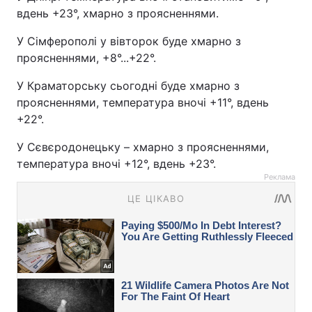
вдень +23°, хмарно з проясненнями.
У Сімферополі у вівторок буде хмарно з
проясненнями, +8°...+22°.
У Краматорську сьогодні буде хмарно з
проясненнями, температура вночі +11°, вдень
+22°.
У Сєвєродонецьку – хмарно з проясненнями,
температура вночі +12°, вдень +23°.
Реклама