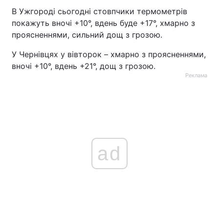
В Ужгороді сьогодні стовпчики термометрів
покажуть вночі +10°, вдень буде +17°, хмарно з
проясненнями, сильний дощ з грозою.
У Чернівцях у вівторок – хмарно з проясненнями,
вночі +10°, вдень +21°, дощ з грозою.
Реклама
ad