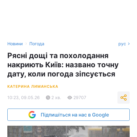
›
Новини
Погода
рус
Рясні дощі та похолодання
накриють Київ: названо точну
дату, коли погода зіпсується
КАТЕРИНА ЛИМАНСЬКА
10:23, 09.05.26
2 хв.
29707
Підпишіться на нас в Google