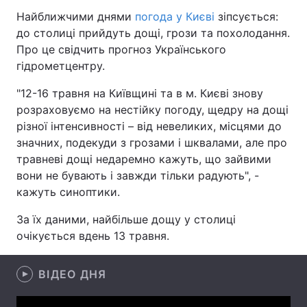
Найближчими днями
погода у Києві
зіпсується:
до столиці прийдуть дощі, грози та похолодання.
Про це свідчить прогноз Українського
Головна
Війна
гідрометцентру.
Україна
Політика
"12-16 травня на Київщині та в м. Києві знову
розраховуємо на нестійку погоду, щедру на дощі
Економіка
Світ
різної інтенсивності – від невеликих, місцями до
значних, подекуди з грозами і шквалами, але про
Спорт
Наука
травневі дощі недаремно кажуть, що зайвими
вони не бувають і завжди тільки радують", -
Техно і зв'язок
Лайт
кажуть синоптики.
Зброя
Інциденти
За їх даними, найбільше дощу у столиці
очікується вдень 13 травня.
Здоров'я
Туризм
Цікавинки
Погода
ВІДЕО ДНЯ
Екологія
Регіони