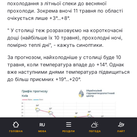
похолодання з літньої спеки до весняної
прохолоди. Зокрема вночі 11 травня по області
очікується лише +3°...+8°.
" У столиці теж розраховуємо на короткочасні
дощі (найбільше їх 10 травня), прохолодні ночі,
помірно теплі дні", - кажуть синоптики.
За прогнозом, найхолодніше у столиці буде 10
травня, коли температура впаде до +14°. Однак
вже наступними днями температура підвищиться
до більш приємних +19°...+20°.
RU
МОВА
ГОЛОВНА
РОЗДІЛИ
ПОГОДА
ЛАЙТ