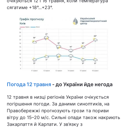
очікуються 12 і 16 травня, коли температура
сягатиме +18°...+23°.
Тема оформлення
Погода 12 травня
- до України йде негода
12 травня в низці регіонів України очікується
погіршення погоди. За даними синоптиків, на
Правобережжі прогнозують грози та пориви
вітру до 15–20 м/с. Сильні опади також накриють
Закарпаття й Карпати. У зв’язку з