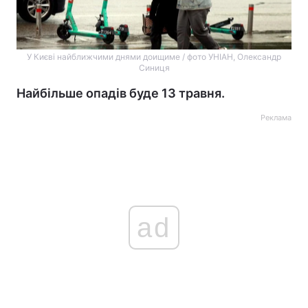
У Києві найближчими днями доищиме / фото УНІАН, Олександр
Синиця
Найбільше опадів буде 13 травня.
Реклама
ad