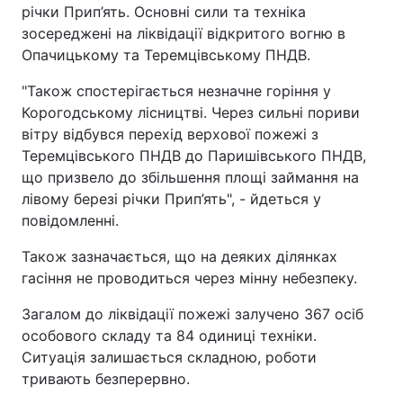
річки Прип’ять. Основні сили та техніка
зосереджені на ліквідації відкритого вогню в
Опачицькому та Теремцівському ПНДВ.
"Також спостерігається незначне горіння у
Корогодському лісництві. Через сильні пориви
вітру відбувся перехід верхової пожежі з
Теремцівського ПНДВ до Паришівського ПНДВ,
що призвело до збільшення площі займання на
лівому березі річки Прип’ять", - йдеться у
повідомленні.
Також зазначається, що на деяких ділянках
гасіння не проводиться через мінну небезпеку.
Загалом до ліквідації пожежі залучено 367 осіб
особового складу та 84 одиниці техніки.
Ситуація залишається складною, роботи
тривають безперервно.