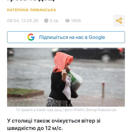
КАТЕРИНА ЛИМАНСЬКА
08:04, 12.05.26
3 хв.
1906
Підпишіться на нас в Google
12 травня в Києві піде дощ / фото УНІАН, Віктор Ковальчук
У столиці також очікується вітер зі
швидкістю до 12 м/с.