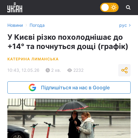
›
Новини
Погода
рус
У Києві різко похолоднішає до
+14° та почнуться дощі (графік)
КАТЕРИНА ЛИМАНСЬКА
10:43, 12.05.26
2 хв.
2232
Підпишіться на нас в Google