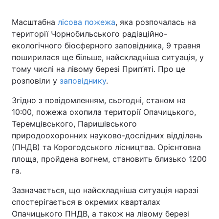
Масштабна
лісова пожежа
, яка розпочалась на
території Чорнобильського радіаційно-
екологічного біосферного заповідника, 9 травня
поширилася ще більше, найскладніша ситуація, у
тому числі на лівому березі Прип’яті. Про це
розповіли у
заповіднику
.
Згідно з повідомленням, сьогодні, станом на
10:00, пожежа охопила території Опачицького,
Теремцівського, Паришівського
природоохоронних науково-дослідних відділень
(ПНДВ) та Корогодського лісництва. Орієнтовна
площа, пройдена вогнем, становить близько 1200
га.
Зазначається, що найскладніша ситуація наразі
спостерігається в окремих кварталах
Опачицького ПНДВ, а також на лівому березі