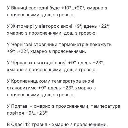
У Вінниці сьогодні буде +10°...+20°, хмарно з
проясненнями, дощ з грозою.
У Житомирі у вівторок вночі +9°, вдень +22°,
хмарно з проясненнями, дощ з грозою.
У Чернігові стовпчики термометрів покажуть
+9°...+22°, хмарно з проясненнями.
У Черкасах сьогодні вночі +9°, вдень +23°,
хмарно з проясненнями, дощ з грозою.
У Кропивницькому температура вночі
становитиме +9°, вдень +23°, хмарно з
проясненнями, дощ з грозою.
У Полтаві – хмарно з проясненнями, температура
повітря +9°...+23°.
В Одесі 12 травня - хмарно з проясненнями,