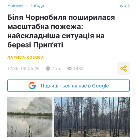
›
Новини
Погода
рус
Біля Чорнобиля поширилася
масштабна пожежа:
найскладніша ситуація на
березі Прип’яті
ЛАРИСА КОЗОВА
12:39, 09.05.26
2 хв.
1888
Підпишіться на нас в Google