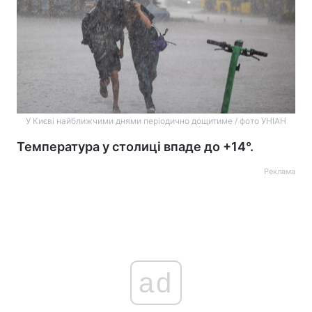
У Києві найближчими днями періодично дощитиме / фото УНІАН
Температура у столиці впаде до +14°.
Реклама
ad