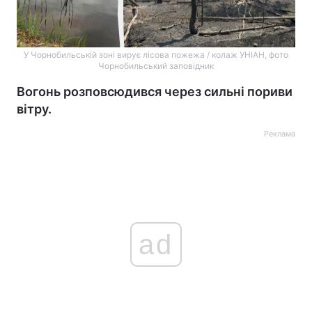
У Чорнобильській зоні вирує лісова пожежа / колаж УНІАН, фото
Чорнобильський заповідник
Вогонь розповсюдився через сильні пориви
вітру.
Реклама
ad