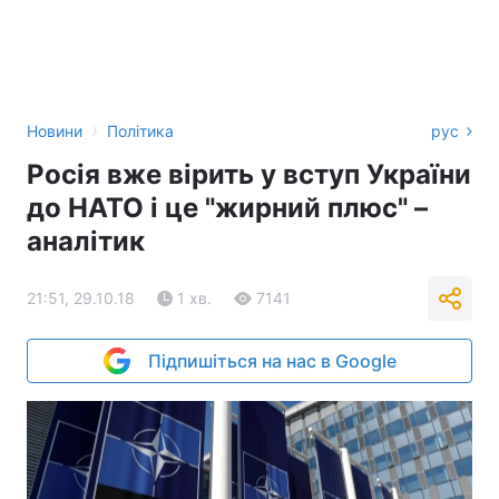
›
Новини
Політика
рус
Росія вже вірить у вступ України
до НАТО і це "жирний плюс" –
аналітик
21:51, 29.10.18
1 хв.
7141
Підпишіться на нас в Google