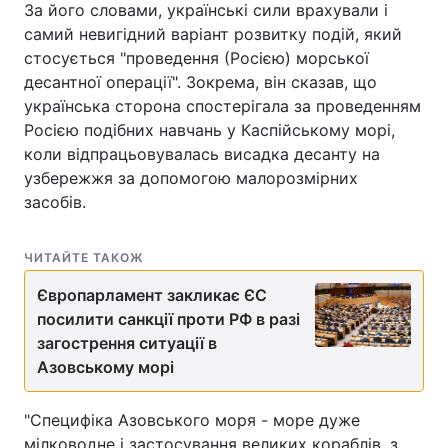
За його словами, українські сили врахували і
самий невигідний варіант розвитку подій, який
стосується "проведення (Росією) морської
десантної операції". Зокрема, він сказав, що
українська сторона спостерігала за проведенням
Росією подібних навчань у Каспійському морі,
коли відпрацьовувалась висадка десанту на
узбережжя за допомогою малорозмірних
засобів.
ЧИТАЙТЕ ТАКОЖ
Європарламент закликає ЄС
посилити санкції проти РФ в разі
загострення ситуації в
Азовському морі
"Специфіка Азовського моря - море дуже
мілководне і застосування великих кораблів, з