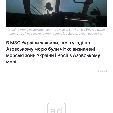
Україна може отримати новий територіальний спір з Росією щодо
делімітації Азовського моря / фото facebook.com/smpopko.ksv
В МЗС України заявили, що в угоді по
Азовському морю були чітко визначені
морські зони України і Росії в Азовському
морі.
Реклама
ad