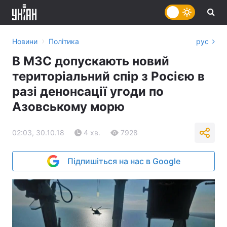
›
Новини
Політика
рус
В МЗС допускають новий
територіальний спір з Росією в
разі денонсації угоди по
Азовському морю
02:03, 30.10.18
4 хв.
7928
Підпишіться на нас в Google