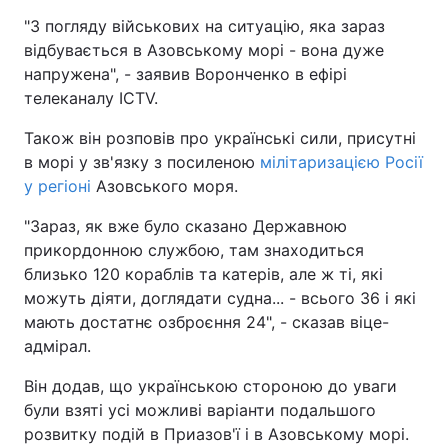
"З погляду військових на ситуацію, яка зараз
відбувається в Азовському морі - вона дуже
напружена", - заявив Воронченко в ефірі
телеканалу ICTV.
Також він розповів про українські сили, присутні
в морі у зв'язку з посиленою
мілітаризацією Росії
у регіоні
Азовського моря.
"Зараз, як вже було сказано Державною
прикордонною службою, там знаходиться
близько 120 кораблів та катерів, але ж ті, які
можуть діяти, доглядати судна... - всього 36 і які
мають достатнє озброєння 24", - сказав віце-
адмірал.
Він додав, що українською стороною до уваги
були взяті усі можливі варіанти подальшого
розвитку подій в Приазов'ї і в Азовському морі.