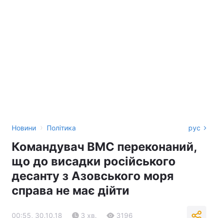
›
Новини
Політика
рус
Командувач ВМС переконаний,
що до висадки російського
десанту з Азовського моря
справа не має дійти
00:55, 30.10.18
3 хв.
3196