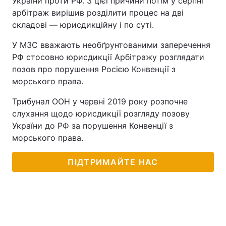
України проти РФ. З цієї причини потім у серпні
арбітраж вирішив розділити процес на дві
складові — юрисдикційну і по суті.
У МЗС вважають необґрунтованими заперечення
РФ стосовно юрисдикції Арбітражу розглядати
позов про порушення Росією Конвенції з
морського права.
Трибунал ООН у червні 2019 року розпочне
слухання щодо юрисдикції розгляду позову
України до РФ за порушення Конвенції з
морського права.
ПІДТРИМАЙТЕ НАС