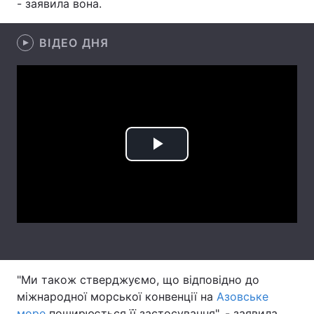
- заявила вона.
Лонгріди
ВІДЕО ДНЯ
Відео з Youtube
Статті
Інтерв'ю
Думки
Архів
Вакансії
Play
Контакти
Video
Послуги
"Ми також стверджуємо, що відповідно до
міжнародної морської конвенції на
Азовське
море
поширюється її застосування", - заявила