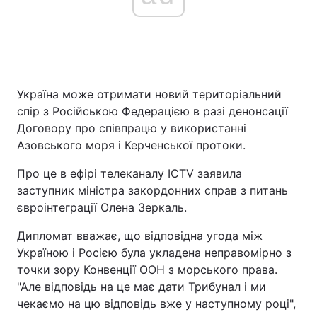
Головна
Війна
Україна
Політика
Україна може отримати новий територіальний
спір з Російською Федерацією в разі денонсації
Економіка
Світ
Договору про співпрацю у використанні
Азовського моря і Керченської протоки.
Спорт
Наука
Про це в ефірі телеканалу ICTV заявила
Техно і зв'язок
Лайт
заступник міністра закордонних справ з питань
євроінтеграції Олена Зеркаль.
Зброя
Інциденти
Дипломат вважає, що відповідна угода між
Здоров'я
Туризм
Україною і Росією була укладена неправомірно з
точки зору Конвенції ООН з морського права.
Цікавинки
Погода
"Але відповідь на це має дати Трибунал і ми
чекаємо на цю відповідь вже у наступному році",
Екологія
Регіони