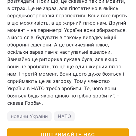
розглядати. Поки що, це сказано так би мовити,
в страх. Це не зараз, але гіпотетично в якійсь
середньостроковій перспективі. Вони вже вірять
в цю можливість, а це жирний плюс нам. Другий
момент - на периметрі України вони збираються,
з його слів, будувати в такому випадку міцні
оборонні ешелони. А це величезний плюс,
оскільки зараз там є наступальні ешелони.
Звичайно це риторика лукава була, але якщо
вони це зроблять, то це ще один жирний плюс
нам. І третій момент. Вони цього дуже бояться і
сприймають це як загрозу. Тому членство
України в НАТО треба зробити. Те, чого вони
бояться будь-якою ціною потрібно зробити", -
сказав Горбач.
новини України
НАТО
ПІДТРИМАЙТЕ НАС