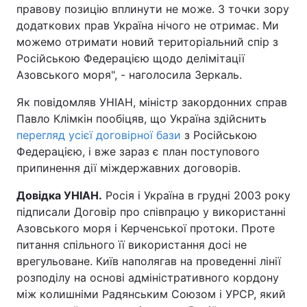
правову позицію вплинути не може. З точки зору
додаткових прав Україна нічого не отримає. Ми
можемо отримати новий територіальний спір з
Російською Федерацією щодо делімітації
Азовського моря", - наголосила Зеркаль.
Як повідомляв УНІАН, міністр закордонних справ
Павло Клімкін пообіцяв, що Україна здійснить
перегляд усієї договірної бази
з Російською
Федерацією, і вже зараз є план поступового
припинення дії міждержавних договорів.
Довідка УНІАН.
Росія і Україна в грудні 2003 року
підписали Договір про співпрацю у використанні
Азовського моря і Керченської протоки. Проте
питання спільного її використання досі не
врегульоване. Київ наполягав на проведенні лінії
розподілу на основі адміністративного кордону
між колишніми Радянським Союзом і УРСР, який