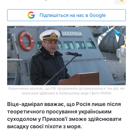
Підпишіться на нас в Google
Воронченко вважає, що РФ продовжить дотримуватися тих дій, які
вона вже здійснює в Азовському морі / фото УНІАН
Віце-адмірал вважає, що Росія лише після
теоретичного просування українським
суходолом у Приазов'ї зможе здійснювати
висадку своєї піхоти з моря.