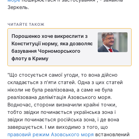
Зеркель.
Тема оформлення
ЧИТАЙТЕ ТАКОЖ
Порошенко хоче викреслити з
Конституції норму, яка дозволяє
базування Чорноморського
флоту в Криму
"Що стосується самої угоди, то вона дійсно
складається з п'яти статей. Одна з цих статей
ніколи не була реалізована, а саме не була
реалізована делімітація Азовського моря.
Водночас, сторони визначили крайні точки,
тобто звідки починається українська зона і
звідки починається російська зона, і де вона
завершується. І ми виходимо з того, що
правовий режим Азовського моря
встановлений