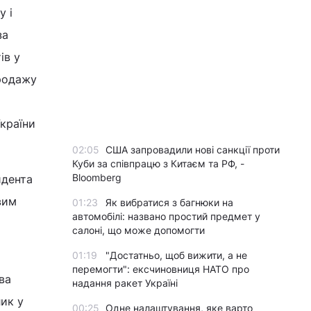
у і
за
ів у
продажу
країни
02:05
США запровадили нові санкції проти
Куби за співпрацю з Китаєм та РФ, -
Bloomberg
идента
вим
01:23
Як вибратися з багнюки на
автомобілі: названо простий предмет у
салоні, що може допомогти
01:19
"Достатньо, щоб вижити, а не
перемогти": ексчиновниця НАТО про
ва
надання ракет Україні
ик у
00:25
Одне налаштування, яке варто