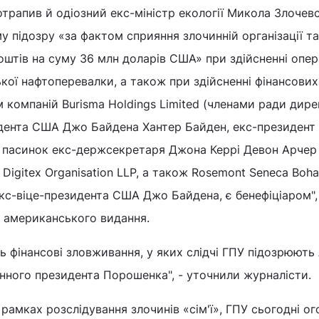
рапив й одіозний екс-міністр екології Микола Злочев
 підозру «за фактом сприяння злочинній організації та
коштів на суму 36 млн доларів США» при здійсненні опер
кої нафтоперевалки, а також при здійсненні фінансових
 компаній Burisma Holdings Limited (членами ради дире
зидента США Джо Байдена Хантер Байден, екс-президент
пасинок екс-держсекретаря Джона Керрі Девон Арчер т
, Digitex Organisation LLP, а також Rosemont Seneca Boha
екс-віце-президента США Джо Байдена, є бенефіціаром",
 американського видання.
 фінансові зловживання, у яких слідчі ГПУ підозрюють
нного президента Порошенка", - уточнили журналісти.
 рамках розслідування злочинів «сім'ї», ГПУ сьогодні о