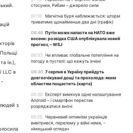
ський.
стосунки, Рибам – джерело сили
07:10
Магнітна буря наближається: шторм
триватиме щонайменше два дні (графік)
ацій
06:46
Путін може напасти на НАТО вже
восени: розвідка США опублікувала новий
кторів
прогноз, – WSJ
 Польщі
06:37
Чи впливає глобальне потепління на
погоду в пустелі: що кажуть вчені
а ін.),
i LLC в
06:30
7 серпня в Україну прийдуть
довгоочікувані дощі та прохолода: яким
 -
областям пощастить (карта)
05:30
Експерт вимкнув одне налаштування
Android – і смартфон перестав
 людей з
розряджатися вночі
05:25
Червневий оптимізм українців
вивітрився, перелому у війні нема, -
голосила
німецький оглядач