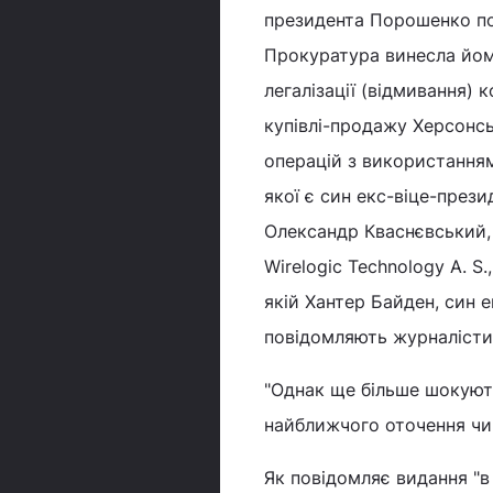
президента Порошенко пот
Прокуратура винесла йому
легалізації (відмивання) 
купівлі-продажу Херсонсь
операцій з використанням
якої є син екс-віце-пре
Олександр Кваснєвський, 
Wirelogic Technology A. S.
якій Хантер Байден, син 
повідомляють журналісти
"Однак ще більше шокують
найближчого оточення чи
Як повідомляє видання "в