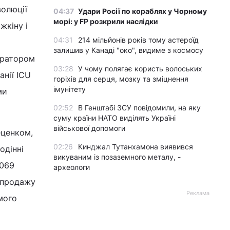
волюції
04:37
Удари Росії по кораблях у Чорному
морі: у FP розкрили наслідки
жкіну і
04:31
214 мільйонів років тому астероїд
залишив у Канаді "око", видиме з космосу
уратором
03:28
У чому полягає користь волоських
анії ICU
горіхів для серця, мозку та зміцнення
імунітету
ми
02:52
В Генштабі ЗСУ повідомили, на яку
суму країни НАТО виділять Україні
військової допомоги
еценком,
02:26
Кинджал Тутанхамона виявився
одінні
викуваним із позаземного металу, -
,069
археологи
-продажу
Реклама
мого