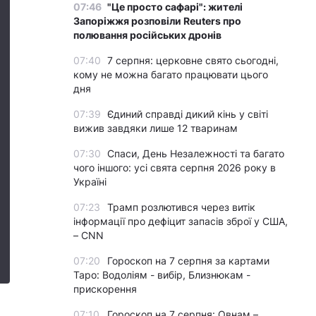
07:46
"Це просто сафарі": жителі
Запоріжжя розповіли Reuters про
полювання російських дронів
07:40
7 серпня: церковне свято сьогодні,
кому не можна багато працювати цього
дня
07:39
Єдиний справді дикий кінь у світі
вижив завдяки лише 12 тваринам
07:30
Спаси, День Незалежності та багато
чого іншого: усі свята серпня 2026 року в
Україні
07:23
Трамп розлютився через витік
інформації про дефіцит запасів зброї у США,
– CNN
07:20
Гороскоп на 7 серпня за картами
Таро: Водоліям - вибір, Близнюкам -
прискорення
о
07:10
Гороскоп на 7 серпня: Овнам –