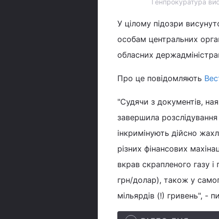
Генпрокуратура ви
У цілому підозри висунут
особам центральних орган
обласних держадміністрац
Про це повідомляють
Вес
"Судячи з документів, на
завершила розслідування 
інкримінують дійсно жахл
різних фінансових махінац
вкрав скрапленого газу і 
грн/долар), також у самог
мільярдів (!) гривень", - 