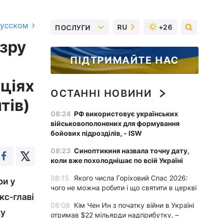
русском
RU
+26
ПОСЛУГИ
озру
ПІДТРИМАЙТЕ НАС
аціях
ОСТАННІ НОВИНИ
тів)
08:24
РФ використовує українських
військовополонених для формування
бойових підрозділів, - ISW
08:23
Синоптикиня назвала точну дату,
коли вже похолоднішає по всій Україні
08:15
Якого числа Горіховий Спас 2026:
ри у
чого не можна робити і що святити в церкві
кс-главі
08:08
Кім Чен Ин з початку війни в Україні
ку
отримав $22 мільярди надприбутку, –