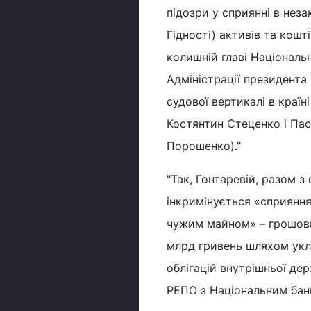
підозри у сприянні в неза
Гідності) активів та кошт
колишній главі Національн
Адміністрації президента
судової вертикалі в країн
Костянтин Стеценко і Пас
Порошенко)."
"Так, Гонтаревій, разом з
інкримінується «сприяння
чужим майном» – грошови
млрд гривень шляхом укл
облігацій внутрішньої д
РЕПО з Національним банк