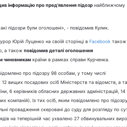
див інформацію про пред'явлення підозр
найближчому
акі підозри були оголошені», - повідомив Кулик.
урор Юрій Луценко на своїй сторінці в
Facebook
також
ю, а також
повідомив деталі оголошення
м чиновникам
країни в рамках справи Курченка.
відомлено про підозру 98 особам, у тому числі
 12 вищих посадових осіб Міністерств та відомств, а т
ни, 6 керівників обласних державних адміністрацій, 14 
х компаній). Із тих осіб, яким повідомлено про підозру
льні провадження скеровані до суду для розгляду по сут
ядів на теперішній час ухвалено 27 обвинувальних вирок