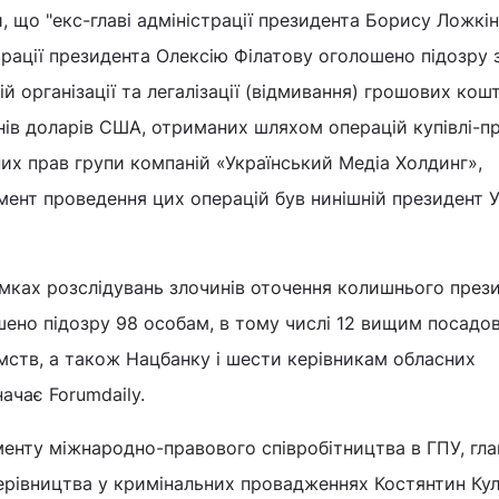
 що "екс-главі адміністрації президента Борису Ложкін
трації президента Олексію Філатову оголошено підозру 
 організації та легалізації (відмивання) грошових кошт
нів доларів США, отриманих шляхом операцій купівлі-
х прав групи компаній «Український Медіа Холдинг»,
мент проведення цих операцій був нинішній президент У
амках розслідувань злочинів оточення колишнього през
шено підозру 98 особам, в тому числі 12 вищим посадо
омств, а також Нацбанку і шести керівникам обласних
начає Forumdaily.
енту міжнародно-правового співробітництва в ГПУ, гла
ерівництва у кримінальних провадженнях Костянтин Кул