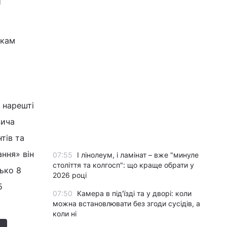
Н
икам
 нарешті
вича
тів та
ання» він
07:55
І лінолеум, і ламінат – вже "минуле
століття та колгосп": що краще обрати у
зько 8
2026 році
5
07:50
Камера в під'їзді та у дворі: коли
можна встановлювати без згоди сусідів, а
коли ні