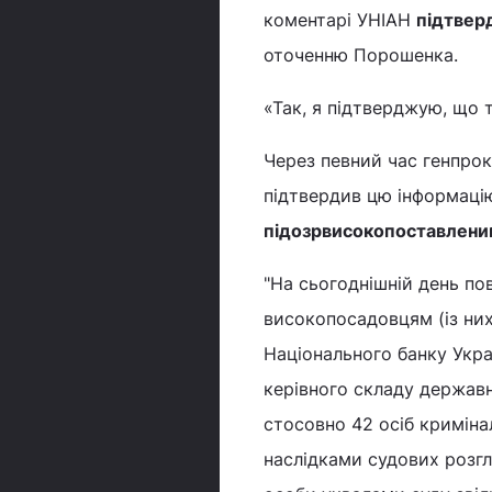
коментарі УНІАН
підтвер
оточенню Порошенка.
«Так, я підтверджую, що т
Через певний час генпрок
підтвердив цю інформаці
підозр
високопоставлени
"На сьогоднішній день по
високопосадовцям (із них
Національного банку Украї
керівного складу державни
стосовно 42 осіб криміна
наслідками судових розгл