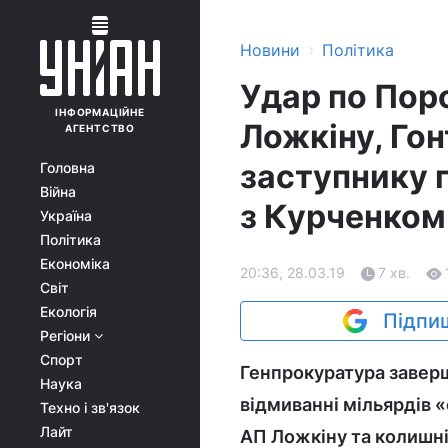
›
Новини
Політика
Удар по Пор
ІНФОРМАЦІЙНЕ
Ложкіну, Гон
АГЕНТСТВО
заступнику г
Головна
Війна
з Курченком
Україна
Політика
Економіка
20:36, 28.03.19
7 хв.
Світ
Екологія
Підпиш
Регіони
Спорт
Генпрокуратура заверш
Наука
відмиванні мільярдів «
Техно і зв'язок
Лайт
АП Ложкіну та колишні