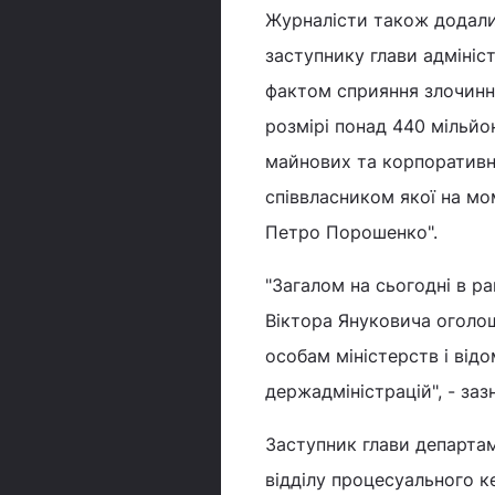
Журналісти також додали,
заступнику глави адмініс
фактом сприяння злочинній
розмірі понад 440 мільйо
майнових та корпоративни
співвласником якої на мо
Петро Порошенко".
"Загалом на сьогодні в р
Віктора Януковича оголо
особам міністерств і від
держадміністрацій", - заз
Заступник глави департам
відділу процесуального к