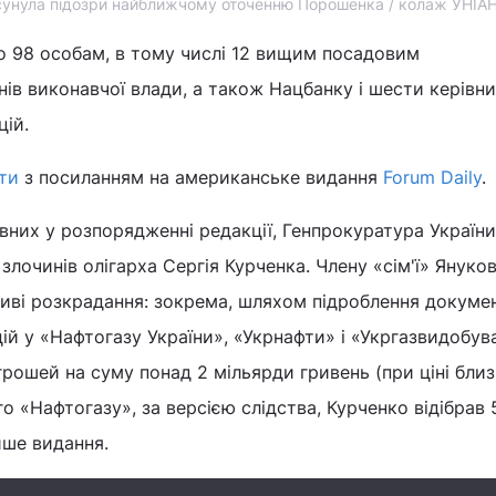
сунула підозри найближчому оточенню Порошенка / колаж УНІА
о 98 особам, в тому числі 12 вищим посадовим
ів виконавчої влади, а також Нацбанку і шести керівн
ій.
ти
з посиланням на американське видання
Forum Daily
.
явних у розпорядженні редакції, Генпрокуратура України
злочинів олігарха Сергія Курченка. Члену «сім'ї» Януко
иві розкрадання: зокрема, шляхом підроблення докумен
ій у «Нафтогазу України», «Укрнафти» і «Укргазвидобув
грошей на суму понад 2 мільярди гривень (при ціні бли
о «Нафтогазу», за версією слідства, Курченко відібрав 
пише видання.