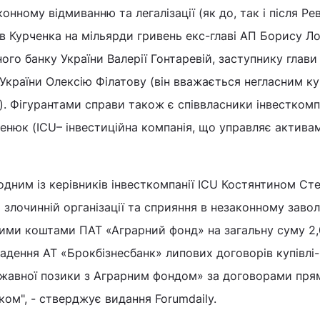
конному відмиванню та легалізації (як до, так і після Ре
ів Курченка на мільярди гривень екс-главі АП Борису Ло
ого банку України Валерії Гонтаревій, заступнику глави
 України Олексію Філатову (він вважається негласним к
і). Фігурантами справи також є співвласники інвесткомп
енюк (ICU– інвестиційна компанія, що управляє актива
 одним із керівників інвесткомпанії ICU Костянтином Ст
 злочинній організації та сприяння в незаконному завол
ми коштами ПАТ «Аграрний фонд» на загальну суму 2
адення АТ «Брокбізнесбанк» липових договорів купівлі
ержавної позики з Аграрним фондом» за договорами пря
ом", - стверджує видання Forumdaily.