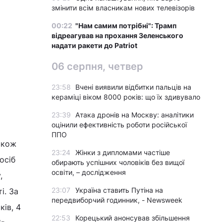
змінити всім власникам нових телевізорів
00:22
"Нам самим потрібні": Трамп
відреагував на прохання Зеленського
надати ракети до Patriot
06 серпня, четвер
23:58
Вчені виявили відбитки пальців на
кераміці віком 8000 років: що їх здивувало
23:39
Атака дронів на Москву: аналітики
оцінили ефективність роботи російської
ППО
акож
23:24
Жінки з дипломами частіше
осіб
обирають успішних чоловіків без вищої
освіти, – дослідження
,
23:07
Україна ставить Путіна на
і. За
передвиборчий годинник, - Newsweek
ів, 4
22:53
Корецький анонсував збільшення