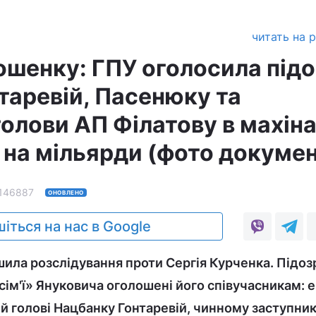
читать на 
ошенку: ГПУ оголосила під
таревій, Пасенюку та
олови АП Філатову в махін
 на мільярди (фото докумен
146887
ОНОВЛЕНО
іться на нас в Google
ила розслідування проти Сергія Курченка. Підоз
сім'ї» Януковича оголошені його співучасникам: е
й голові Нацбанку Гонтаревій, чинному заступни