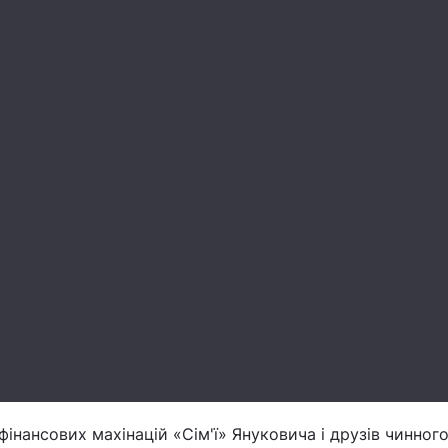
фінансових махінацій «Сім'ї» Януковича і друзів чинног