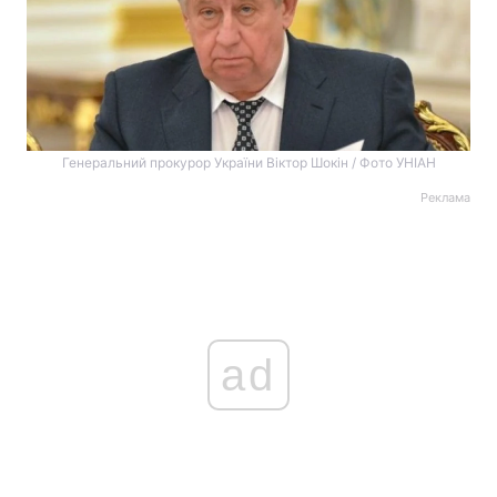
Генеральний прокурор України Віктор Шокін / Фото УНІАН
Реклама
ad