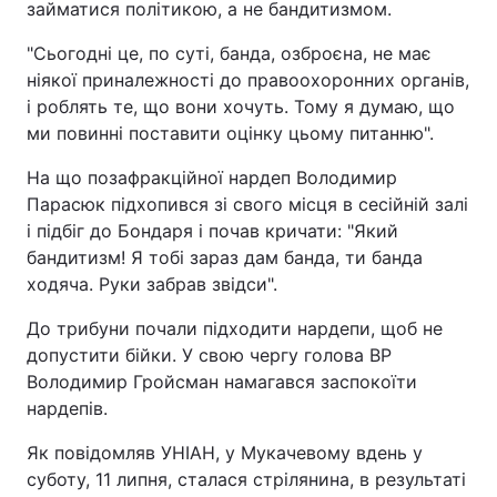
займатися політикою, а не бандитизмом.
"Сьогодні це, по суті, банда, озброєна, не має
ніякої приналежності до правоохоронних органів,
і роблять те, що вони хочуть. Тому я думаю, що
ми повинні поставити оцінку цьому питанню".
На що позафракційної нардеп Володимир
Парасюк підхопився зі свого місця в сесійній залі
і підбіг до Бондаря і почав кричати: "Який
бандитизм! Я тобі зараз дам банда, ти банда
ходяча. Руки забрав звідси".
До трибуни почали підходити нардепи, щоб не
допустити бійки. У свою чергу голова ВР
Володимир Гройсман намагався заспокоїти
нардепів.
Як повідомляв УНІАН, у Мукачевому вдень у
суботу, 11 липня, сталася стрілянина, в результаті