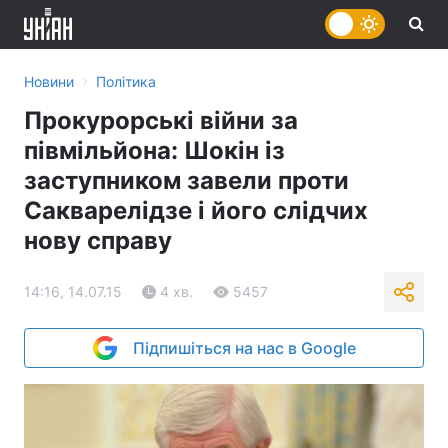
›
Новини
Політика
Прокурорські війни за
півмільйона: Шокін із
заступником завели проти
Сакварелідзе і його слідчих
нову справу
14:16, 14.07.15
4 хв.
5457
Підпишіться на нас в Google