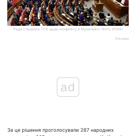
Рада створила ТСК щодо конфлікту в Мукачево / Фото УНІАН
Реклама
ad
За це рішення проголосували 287 народних