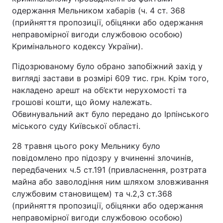
одержання Мельником хабарів (ч. 4 ст. 368
(прийняття пропозиції, обіцянки або одержання
неправомірної вигоди службовою особою)
Кримінального кодексу України).
Підозрюваному було обрано запобіжний захід у
вигляді застави в розмірі 609 тис. грн. Крім того,
накладено арешт на об’єкти нерухомості та
грошові кошти, що йому належать.
Обвинувальний акт було передано до Ірпінського
міського суду Київської області.
28 травня цього року Мельнику було
повідомлено про підозру у вчиненні злочинів,
передбачених ч.5 ст.191 (привласнення, розтрата
майна або заволодіння ним шляхом зловживання
службовим становищем) та ч.2,3 ст.368
(прийняття пропозиції, обіцянки або одержання
неправомірної вигоди службовою особою)