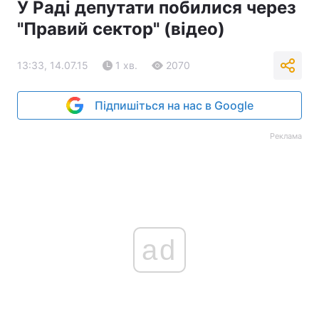
У Раді депутати побилися через
"Правий сектор" (відео)
13:33, 14.07.15
1 хв.
2070
Підпишіться на нас в Google
Реклама
ad