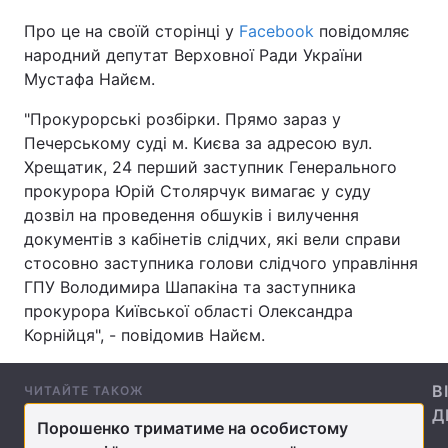
Про це на своїй сторінці у
Facebook
повідомляє
народний депутат Верховної Ради України
Мустафа Найєм.
Головна
Війна
"Прокурорські розбірки. Прямо зараз у
Україна
Політика
Печерському суді м. Києва за адресою вул.
Хрещатик, 24 перший заступник Генерального
Економіка
Світ
прокурора Юрій Столярчук вимагає у суду
дозвіл на проведення обшуків і вилучення
Спорт
Наука
документів з кабінетів слідчих, які вели справи
стосовно заступника голови слідчого управління
Техно і зв'язок
Лайт
ГПУ Володимира Шапакіна та заступника
Зброя
Інциденти
прокурора Київської області Олександра
Корнійця", - повідомив Найєм.
Здоров'я
Туризм
В
ЧИТАЙТЕ ТАКОЖ
Цікавинки
Погода
Д
Порошенко триматиме на особистому
Екологія
Регіони