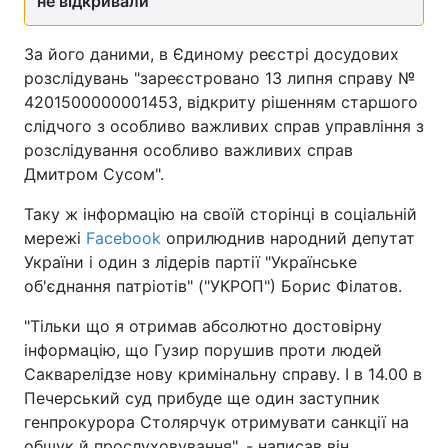
не відкривали
За його даними, в Єдиному реєстрі досудових
розслідувань "зареєстровано 13 липня справу №
4201500000001453, відкриту рішенням старшого
слідчого з особливо важливих справ управління з
розслідування особливо важливих справ
Дмитром Сусом".
Таку ж інформацію на своїй сторінці в соціальній
мережі
Facebook
оприлюднив народний депутат
України і один з лідерів партії "Українське
об'єднання патріотів" ("УКРОП") Борис Філатов.
"Тільки що я отримав абсолютно достовірну
інформацію, що Гузир порушив проти людей
Сакварелідзе нову кримінальну справу. І в 14.00 в
Печерський суд прибуде ще один заступник
генпрокурора Столярчук отримувати санкції на
обшук й прослуховування", - написав він.