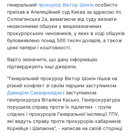
генеральний
прокурор Віктор Шокін
особисто
Тема оформлення
приїхав в Апеляційний суд Києва за адресою пл.
Солом'янська 2а, вимагаючи від суду визнати
незаконними обшуки у вищезазначених
прокурорських чиновників, у яких в ході обшуків
буловиявлено понад 500 тисяч доларів, а також
цінні папери і коштовності.
Варто зазначити, що дану інформацію
підтверджують інші джерела.
"Генеральний прокурор Віктор Шокін пішов на
різкий конфлікт зі своїм першим заступником
Давидом Сакварелідзе
і заступником
генпрокурора Віталієм Касько. Генпрокуратура
порушила справу проти їх підлеглих - групи
слідчих і прокурорів Генеральної інспекції ГПУ,
які ведуть справу проти прокурорів-хабарників
Корнійця і Шапакіна", - написав на своїй сторінці