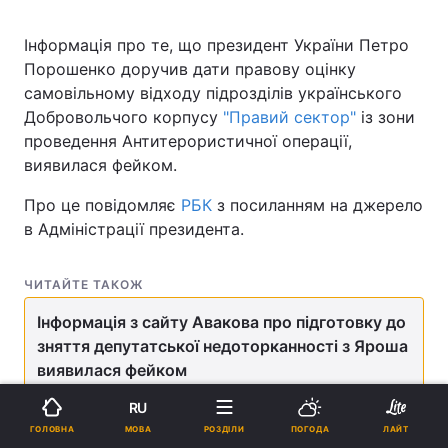
Інформація про те, що президент України Петро
Порошенко доручив дати правову оцінку
самовільному відходу підрозділів українського
Добровольчого корпусу
"Правий сектор"
із зони
проведення Антитерористичної операції,
виявилася фейком.
Про це повідомляє
РБК
з посиланням на джерело
в Адміністрації президента.
ЧИТАЙТЕ ТАКОЖ
Інформація з сайту Авакова про підготовку до
зняття депутатської недоторканності з Яроша
виявилася фейком
RU
Так, сьогодні близько 12:00 в Twitter-акаунті АПУ
МОВА
ГОЛОВНА
РОЗДІЛИ
ПОГОДА
ЛАЙТ
з'явилося повідомлення наступного змісту: