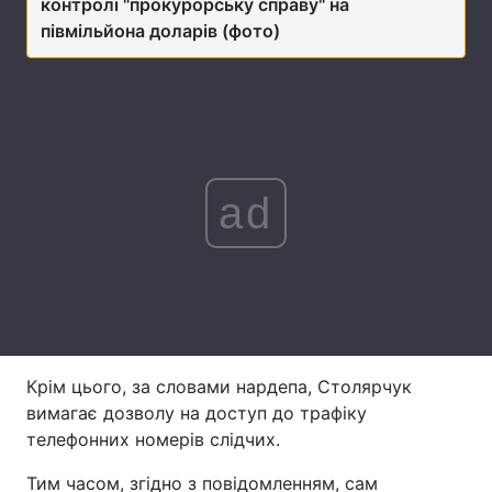
контролі "прокурорську справу" на
півмільйона доларів (фото)
Лонгріди
Відео з Youtube
Статті
Інтерв'ю
Думки
ad
Архів
Вакансії
Контакти
Послуги
Крім цього, за словами нардепа, Столярчук
вимагає дозволу на доступ до трафіку
телефонних номерів слідчих.
Тим часом, згідно з повідомленням, сам