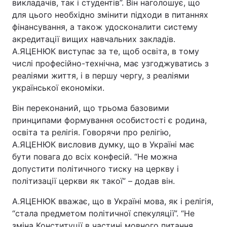
викладачів, так і студентів”. Він наголошує, що
для цього необхідно змінити підходи в питаннях
фінансування, а також удосконалити систему
акредитації вищих навчальних закладів.
А.ЯЦЕНЮК виступає за те, щоб освіта, в тому
числі професійно-технічна, має узгоджуватись з
реаліями життя, і в першу чергу, з реаліями
української економіки.
Він переконаний, що трьома базовими
принципами формування особистості є родина,
освіта та релігія. Говорячи про релігію,
А.ЯЦЕНЮК висловив думку, що в Україні має
бути повага до всіх конфесій. “Не можна
допустити політичного тиску на церкву і
політизації церкви як такої” – додав він.
А.ЯЦЕНЮК вважає, що в Україні мова, як і релігія,
“стала предметом політичної спекуляції”. “Не
зміна Конституції в частині мовного питання