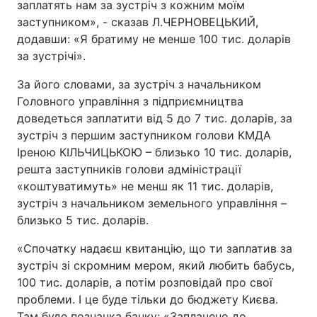
заплатять нам за зустріч з кожним моїм
заступником», - сказав Л.ЧЕРНОВЕЦЬКИЙ,
Тема оформлення
додавши: «Я братиму не менше 100 тис. доларів
за зустрічі».
За його словами, за зустріч з начальником
Головного управління з підприємництва
доведеться заплатити від 5 до 7 тис. доларів, за
зустріч з першим заступником голови КМДА
Іреною КІЛЬЧИЦЬКОЮ – близько 10 тис. доларів,
решта заступників голови адміністрації
«коштуватимуть» не менш як 11 тис. доларів,
зустріч з начальником земельного управління –
близько 5 тис. доларів.
«Спочатку надаєш квитанцію, що ти заплатив за
зустріч зі скромним мером, який любить бабусь,
100 тис. доларів, а потім розповідай про свої
проблеми. І це буде тільки до бюджету Києва.
Там буде позначка банку: «Заплачено до