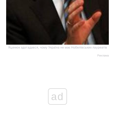
Яценюк здогадався, чому Україна не має Нобелівських лауреатів
Реклама
ad