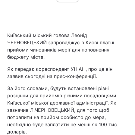
Головна
Війна
Київський міський голова Леонід
Україна
Політика
ЧЕРНОВЕЦЬКИЙ запроваджує в Києві платні
прийоми чиновників мерії для поповнення
Економіка
Світ
бюджету міста.
Спорт
Наука
Як передає кореспондент УНІАН, про це він
заявив сьогодні на прес-конференції.
Техно і зв'язок
Лайт
За його словами, будуть встановлені різні
Зброя
Інциденти
розцінки для прийомів різними посадовцями
Київської міської державної адміністрації. Як
Здоров'я
Туризм
зазначив Л.ЧЕРНОВЕЦЬКИЙ, для того щоб
потрапити на прийом особисто до мера,
Цікавинки
Погода
необхідно буде заплатити не менш як 100 тис.
доларів.
Екологія
Регіони