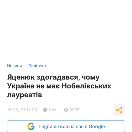
›
Новини
Політика
Яценюк здогадався, чому
Україна не має Нобелівських
лауреатів
15:29, 23.12.08
2 хв.
2037
Підпишіться на нас в Google