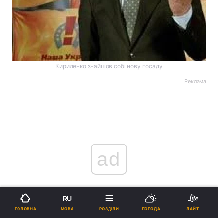
Кириленко знайшов собі нову посаду
Реклама
ad
RU
МОВА
ГОЛОВНА
РОЗДІЛИ
ПОГОДА
ЛАЙТ