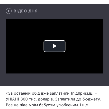
Лонгріди
ВІДЕО ДНЯ
Відео з Youtube
Статті
Інтерв'ю
Думки
Архів
Вакансії
Play
Контакти
Video
Послуги
«За останній обід вже заплатили (підприємці –
УНІАН) 800 тис. доларів. Заплатили до бюджету.
Все це піде моїм бабусям улюбленим. І ще