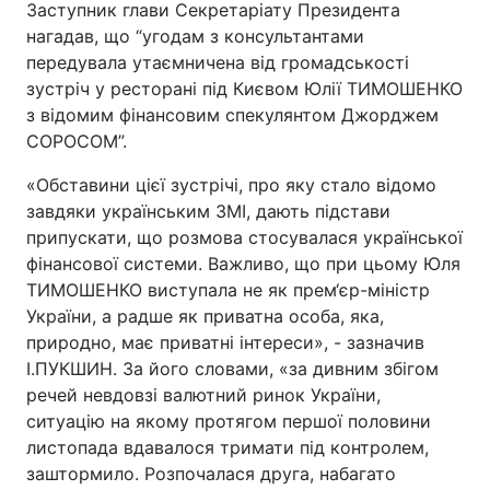
Заступник глави Секретаріату Президента
нагадав, що “угодам з консультантами
передувала утаємничена від громадськості
зустріч у ресторані під Києвом Юлії ТИМОШЕНКО
з відомим фінансовим спекулянтом Джорджем
СОРОСОМ”.
«Обставини цієї зустрічі, про яку стало відомо
завдяки українським ЗМІ, дають підстави
припускати, що розмова стосувалася української
фінансової системи. Важливо, що при цьому Юля
ТИМОШЕНКО виступала не як прем‘єр-міністр
України, а радше як приватна особа, яка,
природно, має приватні інтереси», - зазначив
І.ПУКШИН. За його словами, «за дивним збігом
речей невдовзі валютний ринок України,
ситуацію на якому протягом першої половини
листопада вдавалося тримати під контролем,
заштормило. Розпочалася друга, набагато