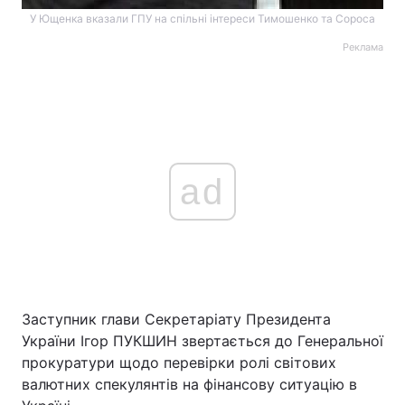
У Ющенка вказали ГПУ на спільні інтереси Тимошенко та Сороса
Реклама
ad
Заступник глави Секретаріату Президента
України Ігор ПУКШИН звертається до Генеральної
прокуратури щодо перевірки ролі світових
валютних спекулянтів на фінансову ситуацію в