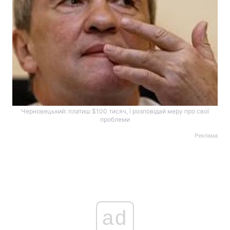
Черновецький: платиш $100 тисяч, і розповідай меру про свої
проблеми
Реклама
ad