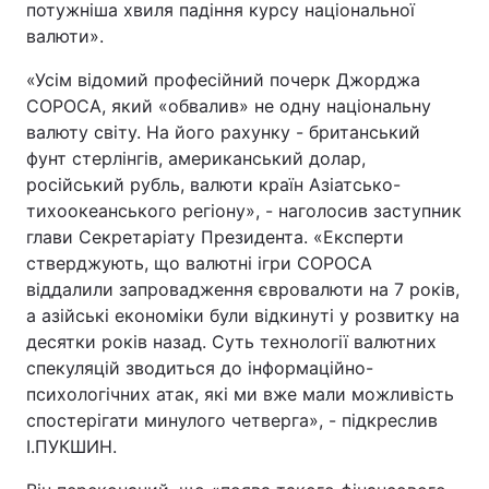
потужніша хвиля падіння курсу національної
валюти».
«Усім відомий професійний почерк Джорджа
СОРОСА, який «обвалив» не одну національну
валюту світу. На його рахунку - британський
фунт стерлінгів, американський долар,
російський рубль, валюти країн Азіатсько-
тихоокеанського регіону», - наголосив заступник
глави Секретаріату Президента. «Експерти
стверджують, що валютні ігри СОРОСА
віддалили запровадження євровалюти на 7 років,
а азійські економіки були відкинуті у розвитку на
десятки років назад. Суть технології валютних
спекуляцій зводиться до інформаційно-
психологічних атак, які ми вже мали можливість
спостерігати минулого четверга», - підкреслив
І.ПУКШИН.