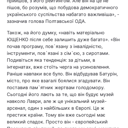
прийшов, з його рейтингом. Але він на це не
пішов, бо розумів, що побудова демократичного
українського суспільства набагато важливіша», -
зазначив голова Полтавської ОДА.
Також, на його думку, «навіть матеріально
ЮЩЕНКО після себе залишить дуже багато». «Він
почав програму, пов`язану з інвалідністю,
інструменти, пов`язані з сім`єю, з сиротами.
Подивіться яка тенденція: за дітьми, в
інтернатах, вже стоїть черга на усиновлення.
Раніше навпаки все було. Він відбудував Батурін,
місто, про яке взагалі боялися згадувати. Він
поставив пам`ятник жертвам голодомору.
Сьогодні його лають за те, що він будує музей
навколо Лаври, але ж це унікальний музей-
арсенал, один з найбільших в Європі. Це ж
престиж країни. Тому він вже сьогодні має
великий спадок. Просто він - європейський