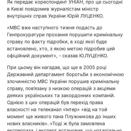
Як передає кореспондент УНІАН, про це сьогодні
в Києві повідомив журналістам міністр
внутрішніх справ України Юрій ЛУЦЕНКО.
«МВС вже наступного тижня подасть до
Генпрокуратури прохання порушити кримінальну
справу по факту підробки, в ході якої буде
встановлено, хто, з якою метою підробив цей
офіційний документ», - сказав Ю.ЛУЦЕНКО.
При цьому він нагадав, що ще в 2005 році
Державний департамент боротьби з економічною
злочинністю МВС України порушив кримінальну
справу, пов’язану з низкою операцій з акціями
деяких українських та закордонних компаній.
Однією з цих операцій був перехід права
власності на телеканал «Інтер» «від на той
момент ще живого пана Плужникова до інших
нових власників». «Тоді ж була замовлена
експертиза, і експерт встановив, що нотаріально