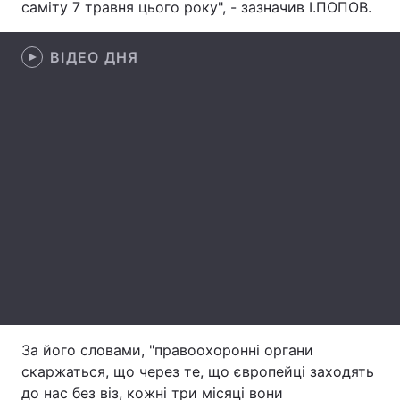
саміту 7 травня цього року", - зазначив І.ПОПОВ.
ВІДЕО ДНЯ
Головна
Війна
Україна
Політика
Економіка
Світ
Спорт
Наука
Техно і зв'язок
Лайт
Зброя
Інциденти
Здоров'я
Туризм
За його словами, "правоохоронні органи
Цікавинки
Погода
скаржаться, що через те, що європейці заходять
Екологія
Регіони
до нас без віз, кожні три місяці вони