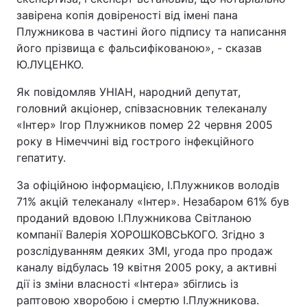
завірена копія довіреності від імені пана
Плужникова в частині його підпису та написання
його прізвища є фальсифікованою», - сказав
Ю.ЛУЦЕНКО.
Як повідомляв УНІАН, народний депутат,
головний акціонер, співзасновник телеканалу
«Інтер» Ігор Плужников помер 22 червня 2005
року в Німеччині від гострого інфекційного
гепатиту.
За офіційною інформацією, І.Плужников володів
71% акцій телеканалу «Інтер». Незабаром 61% був
проданий вдовою І.Плужникова Світланою
компанії Валерія ХОРОШКОВСЬКОГО. Згідно з
розслідуванням деяких ЗМІ, угода про продаж
каналу відбулась 19 квітня 2005 року, а активні
дії із зміни власності «Інтера» збіглись із
раптовою хворобою і смертю І.Плужникова.