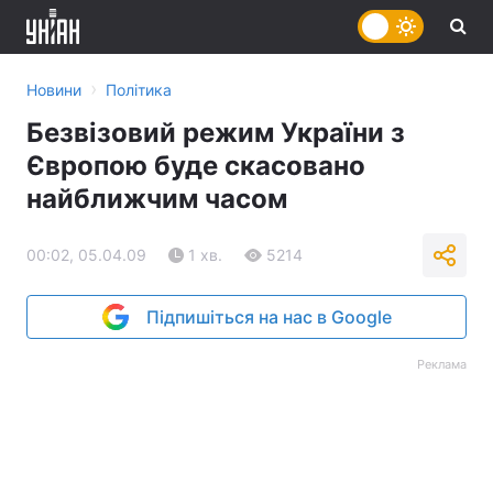
›
Новини
Політика
Безвізовий режим України з
Європою буде скасовано
найближчим часом
00:02, 05.04.09
1 хв.
5214
Підпишіться на нас в Google
Реклама