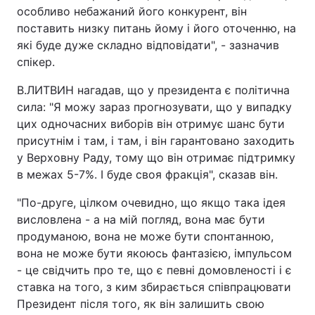
особливо небажаний його конкурент, він
поставить низку питань йому і його оточенню, на
які буде дуже складно відповідати", - зазначив
спікер.
В.ЛИТВИН нагадав, що у президента є політична
сила: "Я можу зараз прогнозувати, що у випадку
цих одночасних виборів він отримує шанс бути
присутнім і там, і там, і він гарантовано заходить
у Верховну Раду, тому що він отримає підтримку
в межах 5-7%. І буде своя фракція", сказав він.
"По-друге, цілком очевидно, що якщо така ідея
висловлена - а на мій погляд, вона має бути
продуманою, вона не може бути спонтанною,
вона не може бути якоюсь фантазією, імпульсом
- це свідчить про те, що є певні домовленості і є
ставка на того, з ким збирається співпрацювати
Президент після того, як він залишить свою