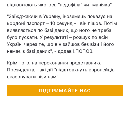
відловлюють якогось "педофіла" чи "маніяка".
Лонгріди
"Заїжджаючи в Україну, іноземець показує на
кордоні паспорт – 10 секунд - і він пішов. Потім
Відео з Youtube
Статті
виявляється по базі даних, що його не треба
було пускати. У результаті – розшук по всій
Інтерв'ю
Думки
Україні через те, що він зайшов без візи і його
немає в базі даних", - додав І.ПОПОВ.
Архів
Вакансії
Крім того, на переконання представника
Контакти
Президента, такі дії "підштовхнуть європейців
скасовувати візи нам".
Послуги
ПІДТРИМАЙТЕ НАС