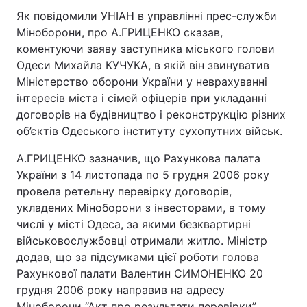
Як повідомили УНІАН в управлінні прес-служби
Міноборони, про А.ГРИЦЕНКО сказав,
коментуючи заяву заступника міського голови
Одеси Михайла КУЧУКА, в якій він звинуватив
Міністерство оборони України у неврахуванні
інтересів міста і сімей офіцерів при укладанні
договорів на будівництво і реконструкцію різних
об’єктів Одеського інституту сухопутних військ.
А.ГРИЦЕНКО зазначив, що Рахункова палата
України з 14 листопада по 5 грудня 2006 року
провела ретельну перевірку договорів,
укладених Міноборони з інвесторами, в тому
числі у місті Одеса, за якими безквартирні
військовослужбовці отримали житло. Міністр
додав, що за підсумками цієї роботи голова
Рахункової палати Валентин СИМОНЕНКО 20
грудня 2006 року направив на адресу
Міноборони “Акт про результати перевірки”.