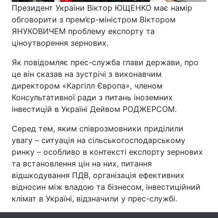
Президент України Віктор ЮЩЕНКО має намір
обговорити з прем’єр-міністром Віктором
ЯНУКОВИЧЕМ проблему експорту та
Головна
Війна
ціноутворення зернових.
Як повідомляє прес-служба глави держави, про
Україна
Політика
це він сказав на зустрічі з виконавчим
Економіка
Світ
директором «Каргілл Європа», членом
Консультативної ради з питань іноземних
Спорт
Наука
інвестицій в Україні Дейвом РОДЖЕРСОМ.
Техно і зв'язок
Лайт
Серед тем, яким співрозмовники приділили
увагу – ситуація на сільськогосподарському
Зброя
Інциденти
ринку – особливо в контексті експорту зернових
та встановлення цін на них, питання
Здоров'я
Туризм
відшкодування ПДВ, організація ефективних
відносин між владою та бізнесом, інвестиційний
Цікавинки
Погода
клімат в Україні, відзначили у прес-службі.
Екологія
Регіони