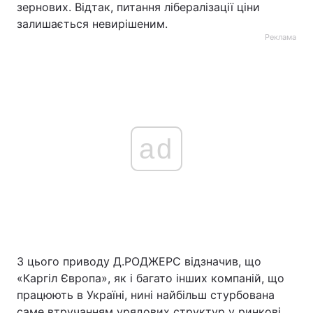
зернових. Відтак, питання лібералізації ціни
залишається невирішеним.
Реклама
ad
З цього приводу Д.РОДЖЕРС відзначив, що
«Каргіл Європа», як і багато інших компаній, що
працюють в Україні, нині найбільш стурбована
саме втручанням урядових структур у ринкові