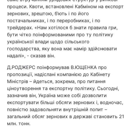
процеси. Квоти, встановлені Кабміном на експорт
зернових, зрештою, б’ють і по його
постачальниках, і по переробниках, і по
трейдерах. «Нам хотілося б знати правила гри,
бути чітко поінформованими про ту політику
української влади щодо сільського
господарства, яку вона має намір здійснювати
надалі», - сказав він.
Д.РОДЖЕРС поінформував В.ЮЩЕНКА про
пропозиції, надіслані компанією до Кабінету
Міністрів – йдеться, зокрема, про питання
ціноутворення та експортну політику. Сьогодні,
зазначив він, Україна може собі дозволити
експортувати більші обсяги зернових і, водночас,
повністю задовольняти внутрішній попит –
загальний обсяг зернових в державі становить 21
млн. тонн.