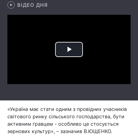
ВІДЕО ДНЯ
Лонгріди
Відео з Youtube
Статті
Інтерв'ю
Думки
Play
Архів
Вакансії
Video
Контакти
Послуги
«Україна має стати одним з провідних учасників
світового ринку сільського господарства, бути
активним гравцем - особливо це стосується
зернових культур», – зазначив В.ЮЩЕНКО.