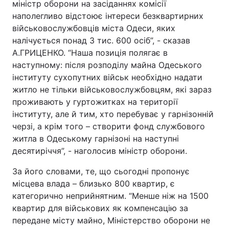
міністр оборони на засіданнях комісії
наполегливо відстоює інтереси безквартирних
військовослужбовців міста Одеси, яких
налічується понад 3 тис. 600 осіб”, - сказав
А.ГРИЦЕНКО. “Наша позиція полягає в
наступному: після розподілу майна Одеського
інституту сухопутних військ необхідно надати
житло не тільки військовослужбовцям, які зараз
проживають у гуртожитках на території
інституту, але й тим, хто перебуває у гарнізонній
черзі, а крім того – створити фонд службового
житла в Одеському гарнізоні на наступні
десятиріччя”, - наголосив міністр оборони.
За його словами, те, що сьогодні пропонує
місцева влада – близько 800 квартир, є
категорично неприйнятним. “Менше ніж на 1500
квартир для військових як компенсацію за
передане місту майно, Міністерство оборони не