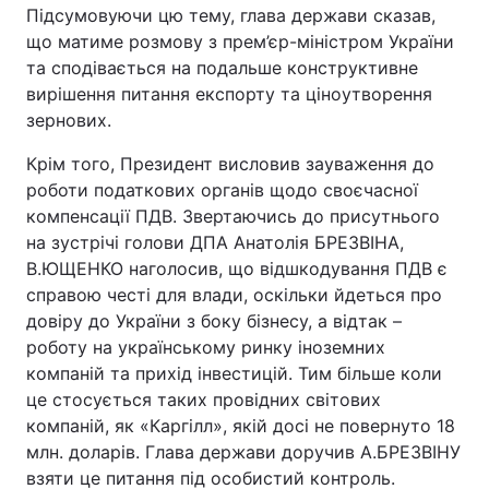
Підсумовуючи цю тему, глава держави сказав,
що матиме розмову з прем’єр-міністром України
та сподівається на подальше конструктивне
вирішення питання експорту та ціноутворення
зернових.
Крім того, Президент висловив зауваження до
роботи податкових органів щодо своєчасної
компенсації ПДВ. Звертаючись до присутнього
на зустрічі голови ДПА Анатолія БРЕЗВІНА,
В.ЮЩЕНКО наголосив, що відшкодування ПДВ є
справою честі для влади, оскільки йдеться про
довіру до України з боку бізнесу, а відтак –
роботу на українському ринку іноземних
компаній та прихід інвестицій. Тим більше коли
це стосується таких провідних світових
компаній, як «Каргілл», якій досі не повернуто 18
млн. доларів. Глава держави доручив А.БРЕЗВІНУ
взяти це питання під особистий контроль.