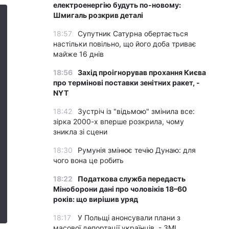
електроенергію будуть по-новому:
Шмигаль розкрив деталі
18:57
Супутник Сатурна обертається
настільки повільно, що його доба триває
майже 16 днів
18:56
Захід проігнорував прохання Києва
про термінові поставки зенітних ракет, -
NYT
18:42
Зустріч із "відьмою" змінила все:
зірка 2000-х вперше розкрила, чому
зникла зі сцени
18:30
Румунія змінює течію Дунаю: для
чого вона це робить
18:22
Податкова служба передасть
Міноборони дані про чоловіків 18–60
років: що вирішив уряд
18:17
У Польщі анонсували плани з
масової депортації українців, - ЗМІ