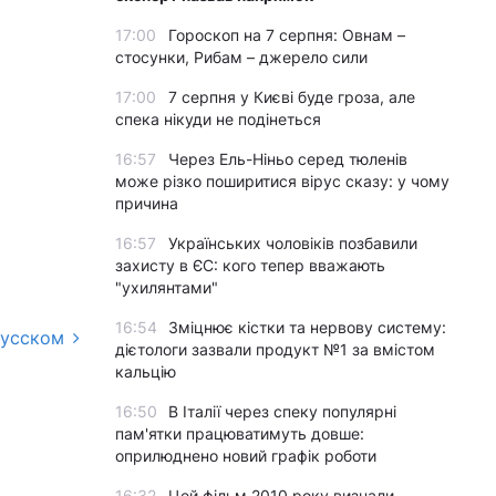
17:00
Гороскоп на 7 серпня: Овнам –
стосунки, Рибам – джерело сили
17:00
7 серпня у Києві буде гроза, але
спека нікуди не подінеться
16:57
Через Ель-Ніньо серед тюленів
може різко поширитися вірус сказу: у чому
причина
16:57
Українських чоловіків позбавили
захисту в ЄС: кого тепер вважають
"ухилянтами"
16:54
Зміцнює кістки та нервову систему:
русском
дієтологи зазвали продукт №1 за вмістом
кальцію
16:50
В Італії через спеку популярні
пам'ятки працюватимуть довше:
оприлюднено новий графік роботи
16:32
Цей фільм 2010 року визнали