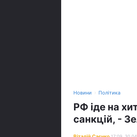
›
Новини
Політика
РФ іде на хи
санкцій, - З
Віталій Саєнко
17:09, 30.04