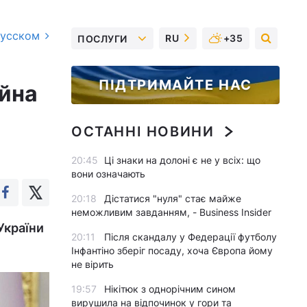
русском
RU
+35
ПОСЛУГИ
ПІДТРИМАЙТЕ НАС
ійна
ОСТАННІ НОВИНИ
20:45
Ці знаки на долоні є не у всіх: що
вони означають
20:18
Дістатися "нуля" стає майже
неможливим завданням, - Business Insider
України
20:11
Після скандалу у Федерації футболу
Інфантіно зберіг посаду, хоча Європа йому
не вірить
19:57
Нікітюк з однорічним сином
вирушила на відпочинок у гори та