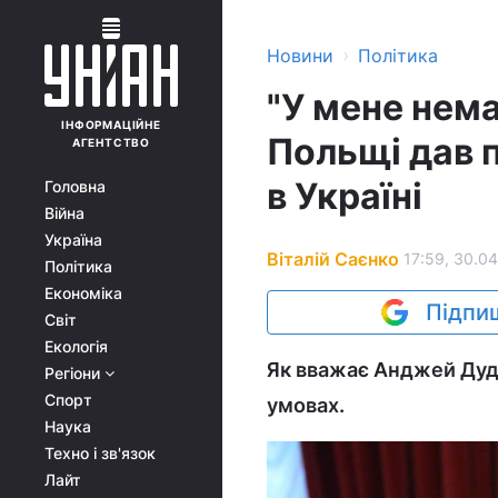
›
Новини
Політика
"У мене нема
ІНФОРМАЦІЙНЕ
Польщі дав п
АГЕНТСТВО
в Україні
Головна
Війна
Україна
Віталій Саєнко
17:59, 30.04
Політика
Економіка
Підпиш
Світ
Екологія
Як вважає Анджей Дуда
Регіони
Спорт
умовах.
Наука
Техно і зв'язок
Лайт