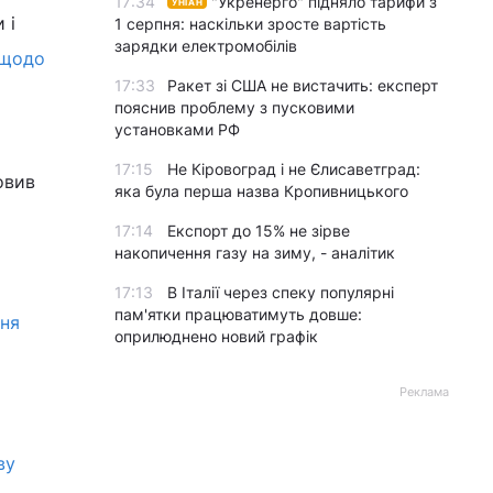
17:34
"Укренерго" підняло тарифи з
УНІАН
 і
1 серпня: наскільки зросте вартість
зарядки електромобілів
 щодо
17:33
Ракет зі США не вистачить: експерт
пояснив проблему з пусковими
установками РФ
17:15
Не Кіровоград і не Єлисаветград:
овив
яка була перша назва Кропивницького
17:14
Експорт до 15% не зірве
накопичення газу на зиму, - аналітик
17:13
В Італії через спеку популярні
пам'ятки працюватимуть довше:
ння
оприлюднено новий графік
Реклама
ву