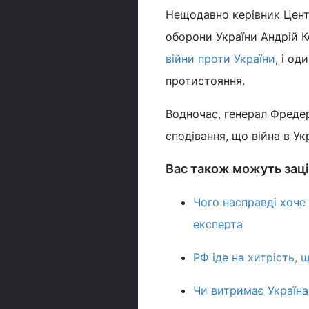
Нещодавно керівник Центр
оборони України Андрій 
війни проти України
, і о
протистояння.
Водночас, генерал Фредер
сподівання, що війна в Ук
Вас також можуть заці
Чого насправді хоче
експерта
РФ іде на хитрість, 
Чи витримає Україна 