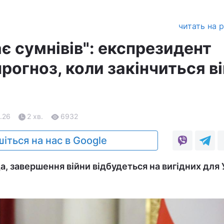
читать на 
є сумнівів": експрезидент
рогноз, коли закінчиться в
.26
2 хв.
6932
іться на нас в Google
, завершення війни відбудеться на вигідних для 