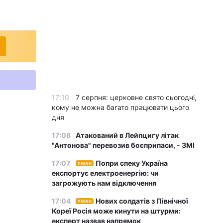
17:10
7 серпня: церковне свято сьогодні,
кому не можна багато працювати цього
дня
17:08
Атакований в Лейпцигу літак
"Антонова" перевозив боєприпаси, - ЗМІ
17:07
Попри спеку Україна
УНІАН
експортує електроенергію: чи
загрожують нам відключення
17:04
Нових солдатів з Північної
УНІАН
Кореї Росія може кинути на штурми:
експерт назвав напрямок