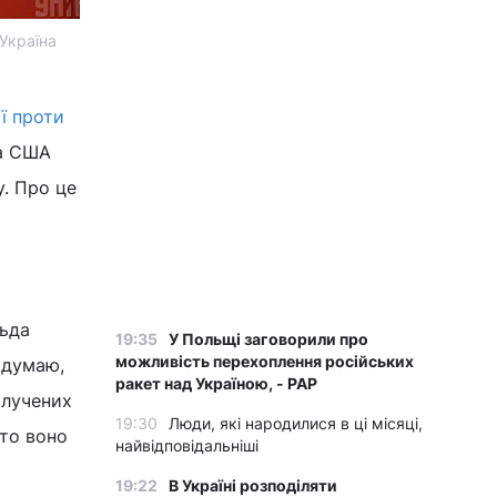
Україна
ї проти
та США
. Про це
льда
19:35
У Польщі заговорили про
можливість перехоплення російських
і думаю,
ракет над Україною, - PAP
олучених
19:30
Люди, які народилися в ці місяці,
 то воно
найвідповідальніші
19:22
В Україні розподіляти