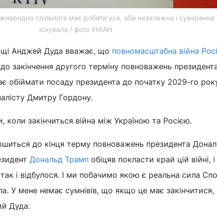
народна спільнота має робити усе, аби незалежна і суверенна 
існувала / фото УНІАН
ьщі Анджей Дуда вважає, що
повномасштабна війна Росі
до закінчення другого терміну повноважень президен
є обіймати посаду президента до початку 2029-го року
алісту Дмитру Гордону.
, коли закінчиться війна між Україною та Росією.
ершиться до кінця терму повноважень президента Дона
езидент
Дональд Трамп
обіцяв покласти край цій війні, 
 так і відбулося. І ми побачимо якою є реальна сила Сп
па. У мене немає сумнівів, що якщо це має закінчитися,
ний Дуда.