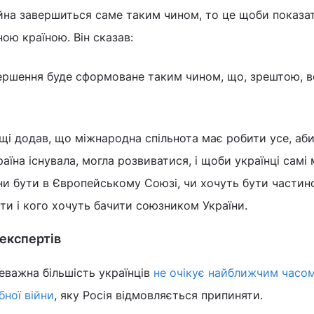
йна завершиться саме таким чином, то це щоби показа
ою країною. Він сказав:
вершення буде сформоване таким чином, що, зрештою, в
і додав, що міжнародна спільнота має робити усе, аб
аїна існувала, могла розвиватися, і щоби українці самі
ни бути в Європейському Союзі, чи хочуть бути части
ти і кого хочуть бачити союзником України.
 експертів
еважна більшість українців
не очікує найближчим часо
ної війни
, яку Росія відмовляється припиняти.