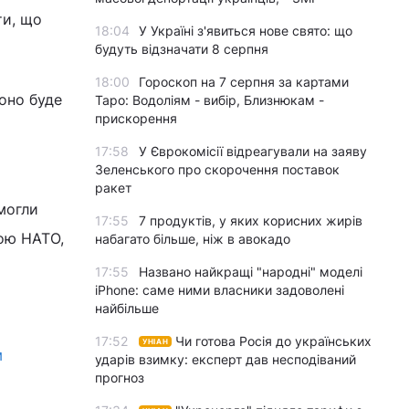
ти, що
18:04
У Україні з'явиться нове свято: що
будуть відзначати 8 серпня
18:00
Гороскоп на 7 серпня за картами
оно буде
Таро: Водоліям - вибір, Близнюкам -
прискорення
17:58
У Єврокомісії відреагували на заяву
Зеленського про скорочення поставок
и
ракет
 могли
17:55
7 продуктів, у яких корисних жирів
ною НАТО,
набагато більше, ніж в авокадо
17:55
Названо найкращі "народні" моделі
iPhone: саме ними власники задоволені
найбільше
17:52
Чи готова Росія до українських
УНІАН
м
ударів взимку: експерт дав несподіваний
прогноз