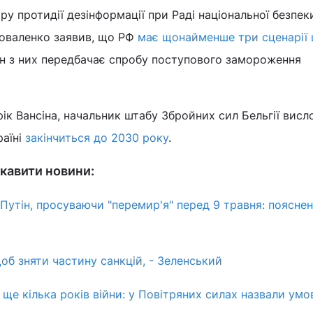
у протидії дезінформації при Раді національної безпеки
Коваленко заявив, що РФ
має щонайменше три сценарії
дин з них передбачає спробу поступового замороження
ік Вансіна, начальник штабу Збройних сил Бельгії висл
раїні
закінчиться до 2030 року
.
кавити новини:
 Путін, просуваючи "перемир'я" перед 9 травня: поясне
щоб зняти частину санкцій, - Зеленський
ще кілька років війни: у Повітряних силах назвали умо