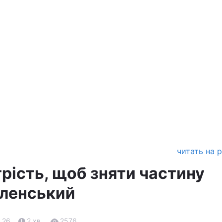
читать на 
трість, щоб зняти частину
еленський
.26
2 хв.
2576