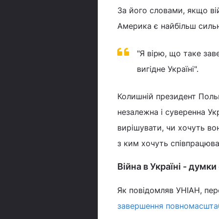
За його словами, якщо ві
Америка є найбільш сильн
"Я вірю, що таке за
вигідне Україні".
Колишній президент Польщ
незалежна і суверенна Укр
вирішувати, чи хочуть во
з ким хочуть співпрацюва
Війна в Україні - думки
Як повідомляв УНІАН, пер
завершення повномасштаб