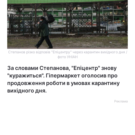
Степанов різко відповів "Епіцентру" через карантин вихідного дня /
фото УНІАН
За словами Степанова, "Епіцентр" знову
"куражиться". Гіпермаркет оголосив про
продовження роботи в умовах карантину
вихідного дня.
Реклама