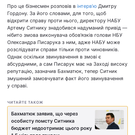
Про це бізнесмен розповів в
інтерв’ю
Дмитру
Гордону. За його словами, для того, щоб
відкрити справу проти нього, директору НАБУ
Артему Ситнику знадобився надуманий привід —
нібито змова виконувача обов’язків голови НБУ
Олександра Писарука з ним, адже НАБУ може
розслідувати справи тільки проти чиновників.
Однак оскільки звинувачення в змові є
абсурдними, а сам Писарук має на Заході високу
репутацію, зазначив Бахматюк, тепер Ситник
змушений замовчувати факт його звинувачення
у справі.
ЧИТАЙТЕ ТАКОЖ
Бахматюк заявив, що через
особисту помсту Ситника
бюджет недоотримає цього року