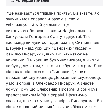
1,5 мільярда гривень
"Це називається "підміна понять". Ви знаєте, як
звучить моя справа? Я разом зі своїм
спільником... А мій спільник – це
виконувач обов’язків голови Національного
банку, коли Гонтарева була у відпустці. Так
насправді ви чули хоч один раз від Ситника, від
Шабуніна – від усіх цих "шановних" людей –
фамілію Писарук? Дивно. Бо Бахматюк не
чиновник. Я ніколи не був чиновником, я ніколи
не був депутатом, я ніколи не був міністром. Я не
підпадаю під категорію "чиновник", я не є
державний службовець. Державний службовець
у моїй справі є Олександр Писарук. А знаєте
чому? Тому що Олександр Писарук 3 роки був
представником МВФ в Україні. І фактично
сказати, що я вступив у зговір із Писаруком... Бо
він же основний чинник”, - заявив бізнесмен. -