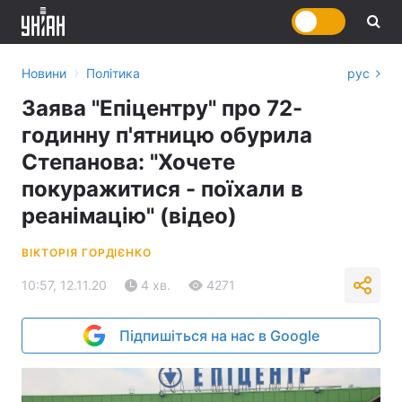
›
Новини
Політика
рус
Заява "Епіцентру" про 72-
годинну п'ятницю обурила
Степанова: "Хочете
покуражитися - поїхали в
реанімацію" (відео)
ВІКТОРІЯ ГОРДІЄНКО
10:57, 12.11.20
4 хв.
4271
Підпишіться на нас в Google