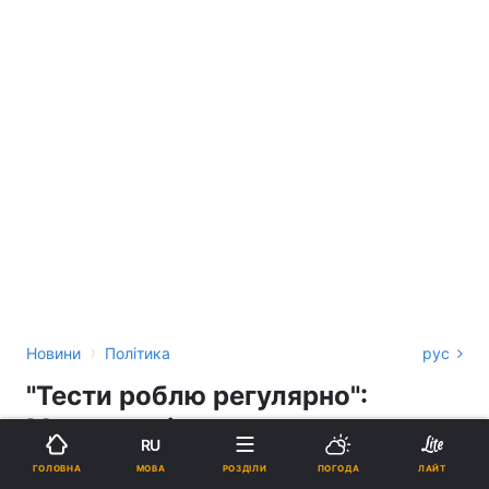
›
Новини
Політика
рус
"Тести роблю регулярно":
Мендель відреагувала на
RU
інформацію про зараження
МОВА
ГОЛОВНА
РОЗДІЛИ
ПОГОДА
ЛАЙТ