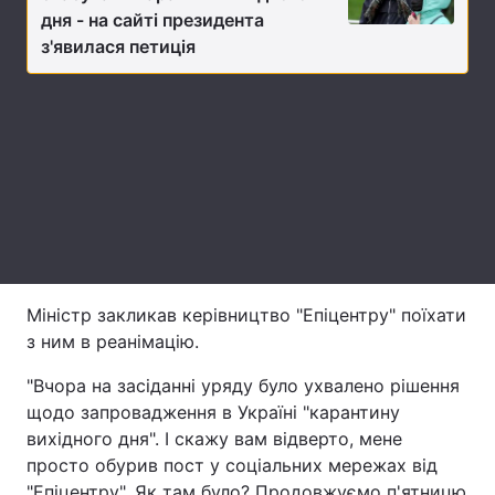
дня - на сайті президента
Лонгріди
з'явилася петиція
Відео з Youtube
Статті
Інтерв'ю
Думки
Архів
Вакансії
Контакти
Послуги
Міністр закликав керівництво "Епіцентру" поїхати
з ним в реанімацію.
"Вчора на засіданні уряду було ухвалено рішення
щодо запровадження в Україні "карантину
вихідного дня". І скажу вам відверто, мене
просто обурив пост у соціальних мережах від
"Епіцентру". Як там було? Продовжуємо п'ятницю