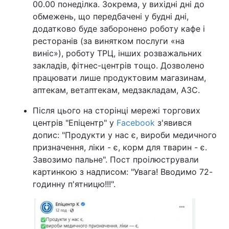
00.00 понеділка. Зокрема, у вихідні дні до
обмежень, що передбачені у будні дні,
додатково буде заборонено роботу кафе і
ресторанів (за винятком послуги «на
виніс»), роботу ТРЦ, інших розважальних
закладів, фітнес-центрів тощо. Дозволено
працювати лише продуктовим магазинам,
аптекам, ветаптекам, медзакладам, АЗС.
Після цього на сторінці мережі торгових
центрів "Епіцентр" у
Facebook
з'явився
допис: "Продукти у нас є, вироби медичного
призначення, ліки - є, корм для тварин - є.
Завозимо пальне". Пост проілюстрували
картинкою з надписом: "Увага! Вводимо 72-
годинну п'ятницю!!!".