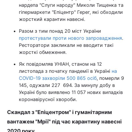
нардепа "Слуги народу" Миколи Тищенка та
гіпермаркети "Епіцентр" Герег, які обходили
жорсткий карантин навесні.
Разом з тим понад 20 міст України
протестували проти нового запровадження
.
Ресторатори закликали не вводити такі
жорсткі обмеження.
Як повідомляв УНІАН, станом на 12
листопада з початку пандемії в Україні
на
COVID-19 захворіли 500 865 осіб
, померли 9
145, одужали 227 694. За минулу добу в
Україні було виявлено 11 057 нових випадків
коронавірусної хвороби.
Скандал з "Епіцентром" і гуманітарним
вантажем "Мрії" під час карантину навесні
2020 року