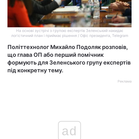
На основі зустрічі з групою експертів Зеленський накидає
логістичний план і приймає рішення / Офіс президента, Telegram
Політтехнолог Михайло Подоляк розповів,
що глава ОП або перший помічник
формують для Зеленського групу експертів
під конкретну тему.
Реклама
ad