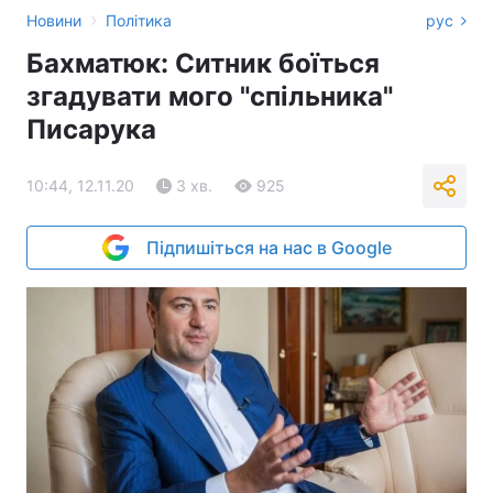
›
Новини
Політика
рус
Бахматюк: Ситник боїться
згадувати мого "спільника"
Писарука
10:44, 12.11.20
3 хв.
925
Підпишіться на нас в Google