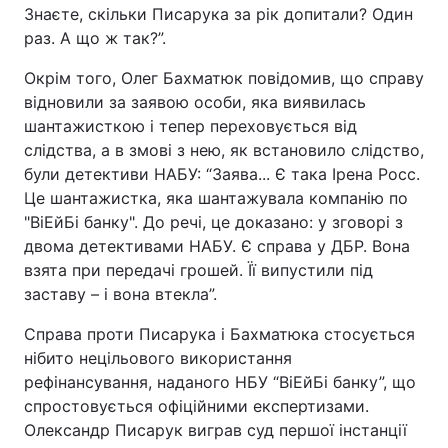
Знаєте, скільки Писарука за рік допитали? Один
раз. А що ж так?”.
Окрім того, Олег Бахматюк повідомив, що справу
відновили за заявою особи, яка виявилась
шантажисткою і тепер переховується від
слідства, а в змові з нею, як встановило слідство,
були детективи НАБУ: “Заява... Є така Ірена Росс.
Це шантажистка, яка шантажувала компанію по
"ВіЕйБі банку". До речі, це доказано: у зговорі з
двома детективами НАБУ. Є справа у ДБР. Вона
взята при передачі грошей. Її випустили під
заставу – і вона втекла”.
Справа проти Писарука і Бахматюка стосується
нібито нецільового використання
рефінансування, наданого НБУ “ВіЕйБі банку”, що
спростовується офіційними експертизами.
Олександр Писарук виграв суд першої інстанції