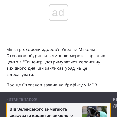
ad
Головна
Війна
Україна
Політика
Економіка
Світ
Міністр охорони здоров'я України Максим
Степанов обурився відмовою мережі торгових
Спорт
Наука
центрів "Епіцентр" дотримуватися карантину
вихідного дня. Він закликав уряд на це
Техно і зв'язок
Лайт
відреагувати.
Зброя
Інциденти
Про це Степанов заявив на брифінгу у МОЗ.
Здоров'я
Туризм
В
ЧИТАЙТЕ ТАКОЖ
Цікавинки
Погода
Д
Від Зеленського вимагають
Екологія
Регіони
скасувати карантин вихідного