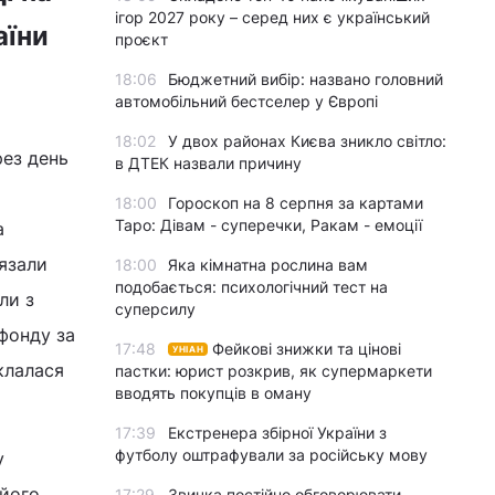
ігор 2027 року – серед них є український
аїни
проєкт
18:06
Бюджетний вибір: названо головний
автомобільний бестселер у Європі
18:02
У двох районах Києва зникло світло:
рез день
в ДТЕК назвали причину
18:00
Гороскоп на 8 серпня за картами
Таро: Дівам - суперечки, Ракам - емоції
а
’язали
18:00
Яка кімнатна рослина вам
подобається: психологічний тест на
ли з
суперсилу
 фонду за
17:48
Фейкові знижки та цінові
УНІАН
склалася
пастки: юрист розкрив, як супермаркети
вводять покупців в оману
17:39
Екстренера збірної України з
футболу оштрафували за російську мову
у
 його
17:29
Звичка постійно обговорювати