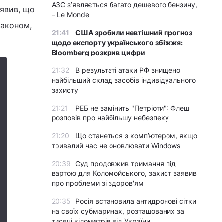
АЗС з’являється багато дешевого бензину,
аявив, що
– Le Monde
законом,
21:41
США зробили невтішний прогноз
щодо експорту українського збіжжя:
Bloomberg розкрив цифри
21:32
В результаті атаки РФ знищено
найбільший склад засобів індивідуального
захисту
21:21
РЕБ не замінить "Петріоти": Флеш
розповів про найбільшу небезпеку
21:20
Що станеться з комп’ютером, якщо
тривалий час не оновлювати Windows
20:39
Суд продовжив тримання під
вартою для Коломойського, захист заявив
про проблеми зі здоров'ям
20:35
Росія встановила антидронові сітки
на своїх субмаринах, розташованих за
тисячі кілометрів від України