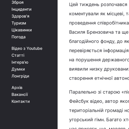
Зброя
Цей тиждень розпочався н
Інциденти
коментували як місцеві, т
Здоров'я
проведення співробітника
Туризм
Цікавинки
Василя Брензовича та ще 
Погода
благодійного фонду, до як
Відео з Youtube
перевіряється інформація
Статті
на порушення державного 
Інтерв'ю
виявили низку друкованих
Думки
Лонгріди
створення етнічної автоно
Архів
Паралельно зі старою «п
Вакансії
Фейсбук відео, автор яко
Контакти
територіальній громаді н
угорський гімн. Багато хт
час присяги, що, мовляв,