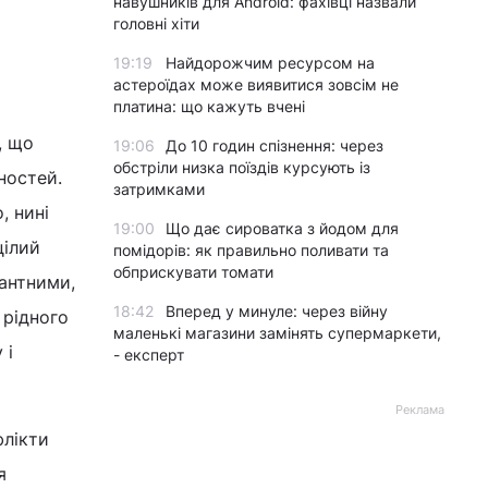
навушників для Android: фахівці назвали
головні хіти
19:19
Найдорожчим ресурсом на
астероїдах може виявитися зовсім не
платина: що кажуть вчені
, що
19:06
До 10 годин спізнення: через
обстріли низка поїздів курсують із
ностей.
затримками
, нині
19:00
Що дає сироватка з йодом для
цілий
помідорів: як правильно поливати та
обприскувати томати
антними,
18:42
Вперед у минуле: через війну
 рідного
маленькі магазини замінять супермаркети,
 і
- експерт
Реклама
флікти
я