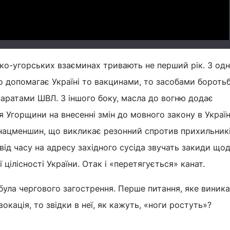
ко-угорських взаєминах тривають не перший рік. З одн
о допомагає Україні то вакцинами, то засобами боротьб
паратами ШВЛ. З іншого боку, масла до вогню додає
 Угорщини на внесенні змін до мовного закону в Україн
 нацменшин, що викликає резонний спротив прихильник
від часу на адресу західного сусіда звучать закиди що
цілісності України. Отак і «перетягується» канат.
абула чергового загострення. Перше питання, яке виника
вокація, то звідки в неї, як кажуть, «ноги ростуть»?