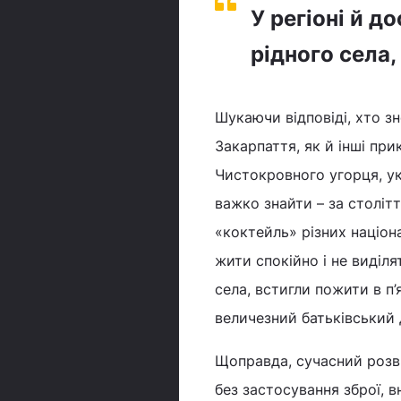
У регіоні й д
рідного села,
Шукаючи відповіді, хто з
Закарпаття, як й інші при
Чистокровного угорця, укр
важко знайти – за століт
«коктейль» різних націон
жити спокійно і не виділя
села, встигли пожити в п’
величезний батьківський д
Щоправда, сучасний розви
без застосування зброї, 