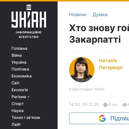
›
Новини
Думки
Хто знову го
ІНФОРМАЦІЙНЕ
Закарпатті
АГЕНТСТВО
Головна
Війна
Наталія
Україна
Петерварі
Політика
Економіка
Світ
Кореспондент УНІАН
Екологія
Регіони
Спорт
14:50, 03.12.20
8 хв.
Наука
Техно і зв'язок
Підпиш
Лайт