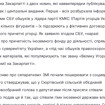
а Закарпатті з двох новин, які наввипередки публікувал
ак і центральні видання. Перше - всіх розбурхала інфор
ми СБУ обшуків у лідера партії КМКС (Партія угорців Ук
кількох фігурантів – їх підозрюють у фіктивних догово
ого причетні угорці. Як заявило згодом СБУ, «наразі
 про причетність іноземного фонду до діяльності, спря
суверенітету України», а «під час обшуків правоохорон
 матеріалів, які популяризують так звану «Велику Уго
мії на Закарпатті».
існею про сепаратизм» ЗМІ почали поширювати з соцме
го стверджував, що у Сюртівській сільській об’єднаній
овообраний голова з депутатами після присяги співали
о подав це й так, що співали гімн іноземної держави вл
 є порушенням законів, совісті й віддає сепаратизмом. 