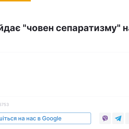
йдає "човен сепаратизму" н
6753
іться на нас в Google