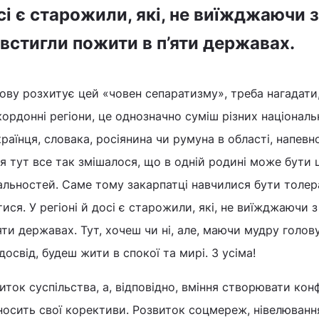
осі є старожили, які, не виїжджаючи з
 встигли пожити в п’яти державах.
нову розхитує цей «човен сепаратизму», треба нагадати
кордонні регіони, це однозначно суміш різних національ
аїнця, словака, росіянина чи румуна в області, напевно
тя тут все так змішалося, що в одній родині може бути 
альностей. Саме тому закарпатці навчилися бути толер
тися. У регіоні й досі є старожили, які, не виїжджаючи з
яти державах. Тут, хочеш чи ні, але, маючи мудру голову
освід, будеш жити в спокої та мирі. З усіма!
ток суспільства, а, відповідно, вміння створювати кон
вносить свої корективи. Розвиток соцмереж, нівелюванн