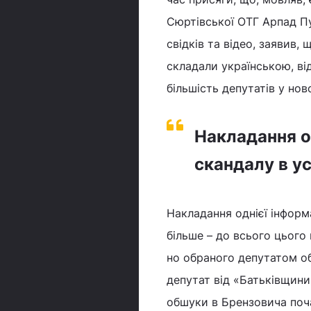
Сюртівської ОТГ Арпад Пу
свідків та відео, заявив, 
складали українською, ві
більшість депутатів у но
Накладання од
скандалу в у
Накладання однієї інформ
більше – до всього цього 
но обраного депутатом об
депутат від «Батьківщини
обшуки в Брензовича поча