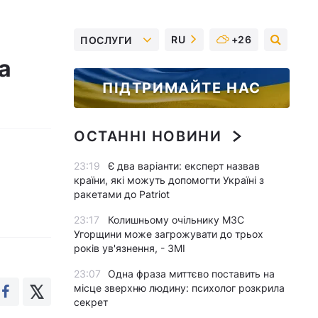
RU
+26
ПОСЛУГИ
а
ПІДТРИМАЙТЕ НАС
ОСТАННІ НОВИНИ
23:19
Є два варіанти: експерт назвав
країни, які можуть допомогти Україні з
ракетами до Patriot
23:17
Колишньому очільнику МЗС
Угорщини може загрожувати до трьох
років ув'язнення, - ЗМІ
23:07
Одна фраза миттєво поставить на
місце зверхню людину: психолог розкрила
секрет