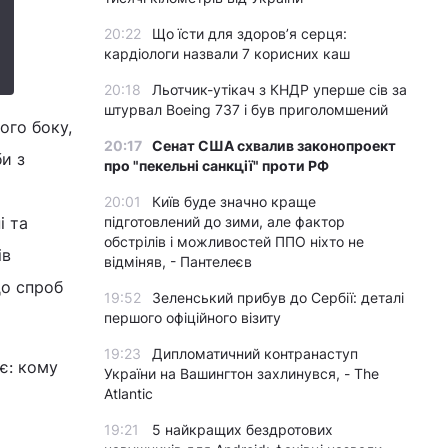
20:22
Що їсти для здоров’я серця:
кардіологи назвали 7 корисних каш
20:18
Льотчик-утікач з КНДР уперше сів за
штурвал Boeing 737 і був приголомшений
ого боку,
20:17
Сенат США схвалив законопроект
и з
про "пекельні санкції" проти РФ
20:01
Київ буде значно краще
і та
підготовлений до зими, але фактор
обстрілів і можливостей ППО ніхто не
ів
відміняв, - Пантелеєв
до спроб
19:52
Зеленський прибув до Сербії: деталі
першого офіційного візиту
19:23
Дипломатичний контранаступ
є: кому
України на Вашингтон захлинувся, - The
Atlantic
19:21
5 найкращих бездротових