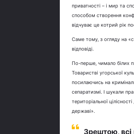
приватності – і мир та сп
способом створення конфл
відчуває це котрий рік п
Саме тому, з огляду на «
відповіді.
По-перше, чимало білих п
Товаристві угорської кул
посилаючись на криміналь
сепаратизмі. І шукали пр
територіальної цілісност
державі».
Зрештою, всі 