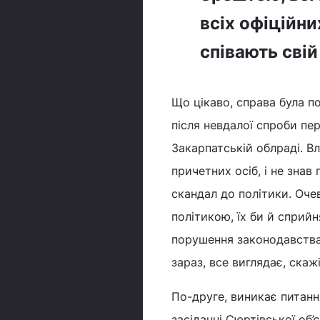
всіх офіційни
співають свій
Що цікаво, справа була п
після невдалої спроби пе
Закарпатській облраді. Вл
причетних осіб, і не знав
скандал до політики. Оче
політикою, їх би й сприй
порушення законодавства, 
зараз, все виглядає, скаж
По-друге, виникає питанн
засіданні Сюртівської об