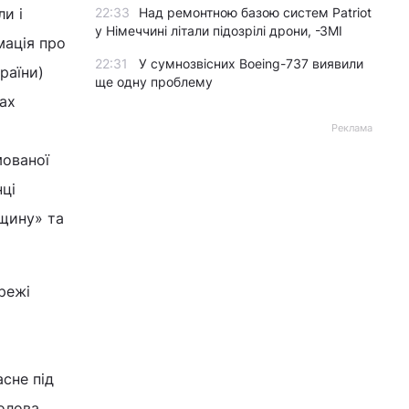
и і
22:33
Над ремонтною базою систем Patriot
у Німеччині літали підозрілі дрони, -ЗМІ
мація про
22:31
У сумнозвісних Boeing-737 виявили
раїни)
ще одну проблему
рах
Реклама
мованої
ці
рщину» та
режі
асне під
Голова