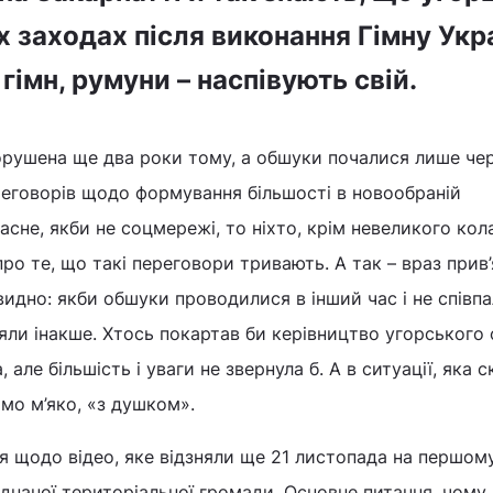
х заходах після виконання Гімну Укр
 гімн, румуни – наспівують свій.
орушена ще два роки тому, а обшуки почалися лише че
реговорів щодо формування більшості в новообраній
асне, якби не соцмережі, то ніхто, крім невеликого кол
 про те, що такі переговори тривають. А так – враз прив
видно: якби обшуки проводилися в інший час і не співпа
няли інакше. Хтось покартав би керівництво угорського
але більшість і уваги не звернула б. А в ситуації, яка 
імо м’яко, «з душком».
я щодо відео, яке відзняли ще 21 листопада на першом
’єднаної територіальної громади. Основне питання, чому