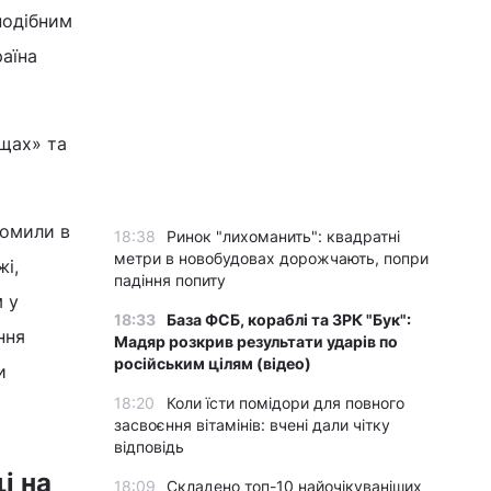
 подібним
раїна
ущах» та
домили в
18:38
Ринок "лихоманить": квадратні
метри в новобудовах дорожчають, попри
жі,
падіння попиту
 у
18:33
База ФСБ, кораблі та ЗРК "Бук":
ння
Мадяр розкрив результати ударів по
російським цілям (відео)
и
18:20
Коли їсти помідори для повного
засвоєння вітамінів: вчені дали чітку
відповідь
і на
18:09
Складено топ-10 найочікуваніших