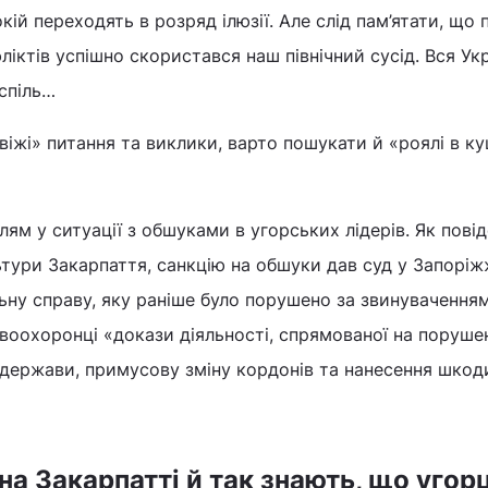
окій переходять в розряд ілюзії. Але слід пам’ятати, що
іктів успішно скористався наш північний сусід. Вся Ук
оспіль…
свіжі» питання та виклики, варто пошукати й «роялі в к
лям у ситуації з обшуками в угорських лідерів. Як пові
ьтури Закарпаття, санкцію на обшуки дав суд у Запоріж
ну справу, яку раніше було порушено за звинуваченням
авоохоронці «докази діяльності, спрямованої на поруше
і держави, примусову зміну кордонів та нанесення шкод
на Закарпатті й так знають, що угорц