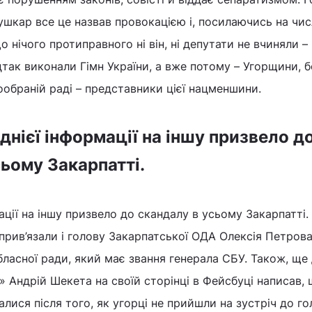
шкар все це назвав провокацією і, посилаючись на чи
що нічого протиправного ні він, ні депутати не вчиняли –
дтак виконали Гімн України, а вже потому – Угорщини, б
вообраній раді – представники цієї нацменшини.
нієї інформації на іншу призвело д
сьому Закарпатті.
ації на іншу призвело до скандалу в усьому Закарпатті.
прив’язали і голову Закарпатської ОДА Олексія Петрова
ласної ради, який має звання генерала СБУ. Також, ще
» Андрій Шекета на своїй сторінці в Фейсбуці написав,
лися після того, як угорці не прийшли на зустріч до г