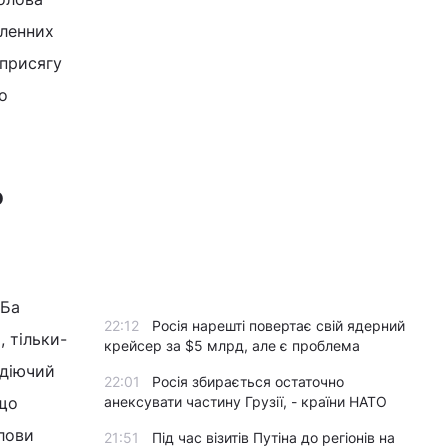
сленних
 присягу
о
о
 Ба
22:12
Росія нарешті повертає свій ядерний
, тільки-
крейсер за $5 млрд, але є проблема
 діючий
22:01
Росія збирається остаточно
 що
анексувати частину Грузії, - країни НАТО
олови
21:51
Під час візитів Путіна до регіонів на