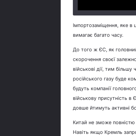
Імпортозаміщення, яке в 
вимагає багато часу.
До того ж ЄС, як головни
скорочення своєї залежно
військові дії, тим більшу
російського газу буде ко
будуть компанії головно
військову присутність в Є
довше йтимуть активні бой
Китай не зможе повністю 
Навіть якщо Кремль запр