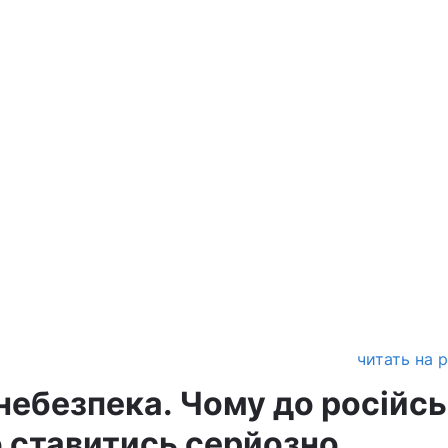
читать на 
небезпека. Чому до російс
о ставитись серйозно