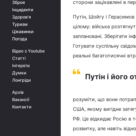
сторони зацікавлені в пер
Зброя
Інциденти
Путін, Шойгу і Герасимов
Здоров'я
Туризм
цілому: війська розтягну
Цікавинки
заплановані. Зберігати і
Погода
Готувати суспільну свідом
Відео з Youtube
реальні багатотисячні вт
Статті
Інтерв'ю
Думки
Путін і його
Лонгріди
Архів
розуміти, що вони потрап
Вакансії
Контакти
США, якому вигідне затяг
РФ. Це відкидає Росію в т
розвитку, але навіть відно