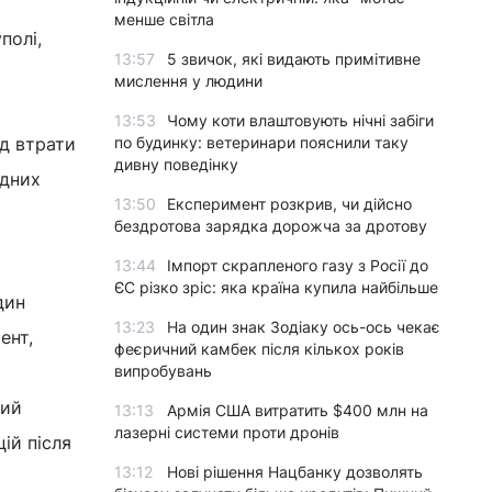
менше світла
полі,
13:57
5 звичок, які видають примітивне
мислення у людини
13:53
Чому коти влаштовують нічні забіги
ід втрати
по будинку: ветеринари пояснили таку
дивну поведінку
ідних
13:50
Експеримент розкрив, чи дійсно
бездротова зарядка дорожча за дротову
13:44
Імпорт скрапленого газу з Росії до
ЄС різко зріс: яка країна купила найбільше
дин
13:23
На один знак Зодіаку ось-ось чекає
ент,
феєричний камбек після кількох років
випробувань
ний
13:13
Армія США витратить $400 млн на
лазерні системи проти дронів
ій після
13:12
Нові рішення Нацбанку дозволять