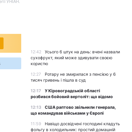
гії УНІАН.
12:42
Усього 6 штук на день: вчені назвали
сухофрукт, який може здивувати своєю
s
користю
12:27
Ротару не змирилася з пенсією у 6
тисяч гривень і пішла в суд
12:17
У Кіровоградській області
розбився бойовий вертоліт: що відомо
12:13
США раптово звільнили генерала,
що командував військами у Європі
11:59
Навіщо досвідчені господині кладуть
фольгу в холодильник: простий домашній