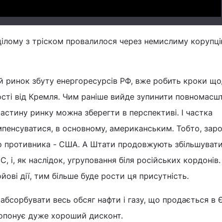
цілому з тріском провалилося через немислиму корупц
й ринок збуту енергоресурсів РФ, вже робить кроки щ
сті від Кремля. Чим раніше вийде зупинити повномасш
 частину ринку можна зберегти в перспективі. І частка
мпенсуватися, в основному, американським. Тобто, зар
го противника - США. А Штати продовжують збільшувати
С, і, як наслідок, угруповання біля російських кордонів
ові дії, тим більше буде рости ця присутність.
абсорбувати весь обсяг нафти і газу, що продається в 
опонує дуже хороший дисконт.