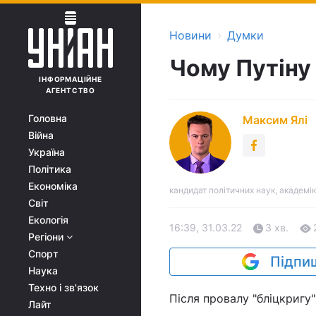
›
Новини
Думки
Чому Путіну 
ІНФОРМАЦІЙНЕ
АГЕНТСТВО
Головна
Максим Ялі
Війна
Україна
Політика
Економіка
кандидат політичних наук, академік
Світ
Екологія
16:39, 31.03.22
3 хв.
Регіони
Спорт
Підпиш
Наука
Техно і зв'язок
Після провалу "бліцкригу"
Лайт