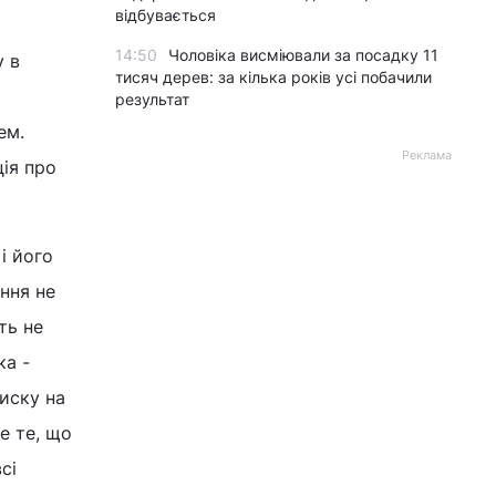
відбувається
14:50
Чоловіка висміювали за посадку 11
у в
тисяч дерев: за кілька років усі побачили
результат
ем.
Реклама
ція про
 і його
ння не
ть не
ка -
тиску на
е те, що
сі