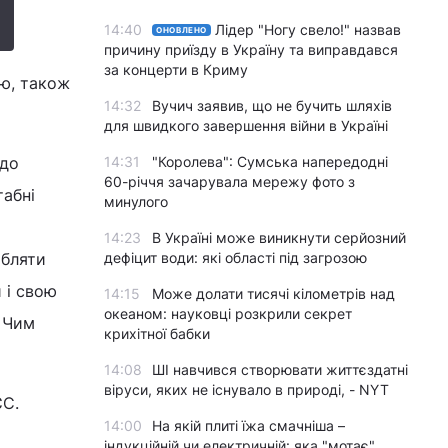
14:40
Лідер "Ногу свело!" назвав
ОНОВЛЕНО
причину приїзду в Україну та виправдався
за концерти в Криму
ію, також
14:32
Вучич заявив, що не бучить шляхів
для швидкого завершення війни в Україні
одо
14:31
"Королева": Сумська напередодні
60-річчя зачарувала мережу фото з
табні
минулого
14:23
В Україні може виникнути серйозний
обляти
дефіцит води: які області під загрозою
 і свою
14:15
Може долати тисячі кілометрів над
океаном: науковці розкрили секрет
. Чим
крихітної бабки
14:08
ШІ навчився створювати життєздатні
віруси, яких не існувало в природі, - NYT
ЄС.
14:00
На якій плиті їжа смачніша –
індукційній чи електричній: яка "мотає"