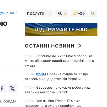
русском
RU
+20
ПОСЛУГИ
ою
ПІДТРИМАЙТЕ НАС
ОСТАННІ НОВИНИ
15:13
Зеленський: Українська оборонка
може збільшити виробництво вдвічі, але є
умова
15:04
Обрання суддів МКС: що
ДУМКА
сталось з кандидатом від України
14:54
Євросоюз прискорив роботу над
власним аналогом Starlink
і, обидві
14:51
Уся лінійка iPhone 17 може
подорожчати вже в понеділок: що