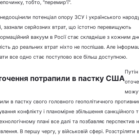
епочинку, тобто, "перемир'ї".
 недооцінили потенціал опору ЗСУ і українського народ
ті, зазнали серйозних втрат, що істотно перевищують
нформаційний вакуум в Росії стає складніше з кожним дн
ість до реальних втрат ніхто не поспішав. Але інформа
рати все одно стає поступово все більш доступною.
Путін
 оточення потрапили в пастку США
оточе
можу
или в пастку свого головного геополітичного противни
ування конфлікту і планомірне збільшення санкційного 
ехнологічному плані все далі та позбавляє перспектив н
влення. В першу чергу, у військовій сфері. Розстріляти в