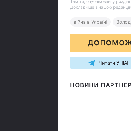
Тексти, опубліковані у розділ
Докладніше з нашою редакці
війна в Україні
Волод
ДОПОМОЖ
Читати УНІАН
НОВИНИ ПАРТНЕР