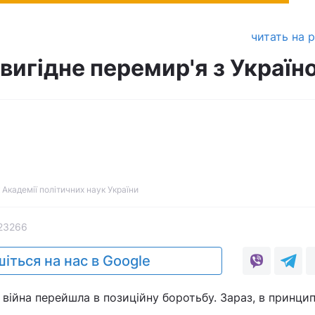
читать на 
вигідне перемир'я з Україн
 Академії політичних наук України
23266
іться на нас в Google
 війна перейшла в позиційну боротьбу. Зараз, в принцип