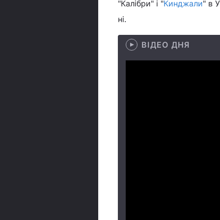
"Калібри" і "
Кинджали
" в 
ні.
ВІДЕО ДНЯ