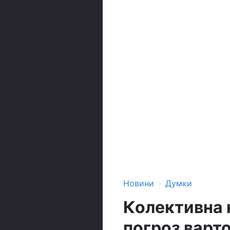
›
Новини
Думки
Колективна 
погроз варт