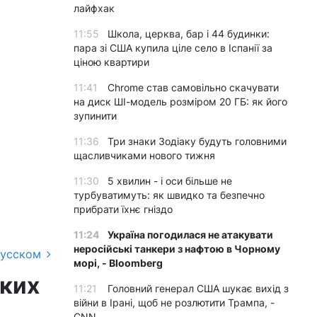
лайфхак
11:55
Школа, церква, бар і 44 будинки:
пара зі США купила ціле село в Іспанії за
ціною квартири
11:41
Chrome став самовільно скачувати
на диск ШІ-модель розміром 20 ГБ: як його
зупинити
11:36
Три знаки Зодіаку будуть головними
щасливчиками нового тижня
11:30
5 хвилин - і оси більше не
турбуватимуть: як швидко та безпечно
прибрати їхнє гніздо
11:24
Україна погодилася не атакувати
неросійські танкери з нафтою в Чорному
русском
морі, - Bloomberg
ьких
11:21
Головний генерал США шукає вихід з
війни в Ірані, щоб не розлютити Трампа, -
CNN