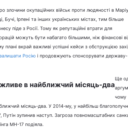
ро злочини окупаційних військ проти людяності в Маріу
і, Бучі, Ірпені та інших українських містах, тим більше
несу піде з Росії. Тому як репутаційні втрати для
рацій можуть бути набагато більшими, ніж фінансові в
му плані вкрай важливі успішні кейси з обструкцією зах
залишати Росію
і продовжують спонсорувати державу-
Ще о
жливе в найближчий місяць-два
аргум
чому
лижчий місяць-два. У 2014-му, у найбільш благополуч
 Путін зупинив наступ. Загроза повномасштабних санкц
їнга МН-17 подіяла.