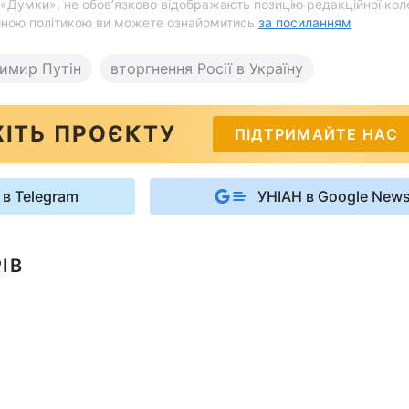
і «Думки», не обов’язково відображають позицію редакційної коле
йною політикою ви можете ознайомитись
за посиланням
имир Путін
вторгнення Росії в Україну
ІТЬ ПРОЄКТУ
ПІДТРИМАЙТЕ НАС
 в Telegram
УНІАН в Google New
ІВ