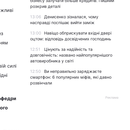
бізнесу залучати більше кредитів: Пишний
розкрив деталі
ожливі
13:06
Денисенко зізналася, чому
насправді поспішає вийти заміж
ез
13:00
Навіщо обприскувати вхідні двері
оцтом: відповідь досвідчених господинь
нням
12:51
Цінують за надійність та
довговічність: названо найпопулярнішого
автовиробника у світі
ій силі
12:50
Ви неправильно заряджаєте
ідні
смартфон: 6 популярних міфів, які давно
розвінчали
кафедри
Реклама
ного