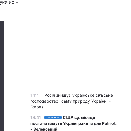
туючих -
14:41
Росія знищує українське сільське
господарство і саму природу України, -
Forbes
14:41
США щомісяця
ОНОВЛЕНО
постачатимуть Україні ракети для Patriot,
- Зеленський