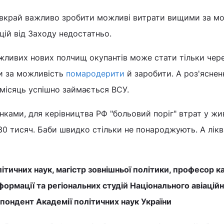
 вкрай важливо зробити можливі витрати вищими за м
цій від Заходу недостатньо.
жливих нових полчищ окупантів може стати тільки чер
и за можливість
помародерити
й заробити. А роз'ясне
місяць успішно займається ВСУ.
нками, для керівництва РФ "больовий поріг" втрат у жив
30 тисяч. Баби швидко стільки не понароджують. А лікв
ітичних наук, магістр зовнішньої політики, професор 
формації та регіональних студій Національного авіацій
пондент Академії політичних наук України