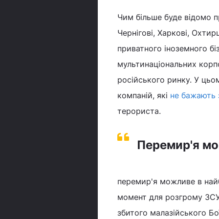
Чим більше буде відомо п
Чернігові, Харкові, Охтирц
приватного іноземного біз
мультинаціональних корпо
російського ринку. У цьо
компаній, які
не бажають 
терориста.
Перемир'я мо
перемир'я можливе в найб
момент для розгрому ЗСУ,
збитого малазійського Бо