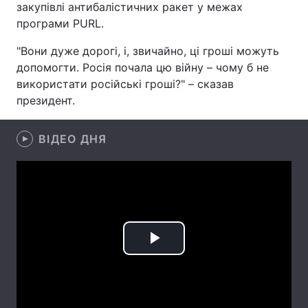
закупівлі антибалістичних ракет у межах
програми PURL.
Лонгріди
"Вони дуже дорогі, і, звичайно, ці гроші можуть
Відео з Youtube
Статті
допомогти. Росія почала цю війну – чому б не
використати російські гроші?" – сказав
Інтерв'ю
Думки
президент.
Архів
Вакансії
ВІДЕО ДНЯ
Контакти
Послуги
Play
Video