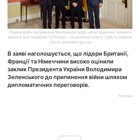
Лідери країн підтримали пропозицію щодо налагодження прямого
діалогу між Україною та Росією – за активної участі США та Європи
/ Фото: president.gov.ua
В заяві наголошується, що лідери Британії,
Франції та Німеччини високо оцінили
заклик Президента України Володимира
Зеленського до припинення війни шляхом
дипломатичних переговорів.
Реклама