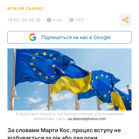
ВІТАЛІЙ САЄНКО
18:00, 08.06.26
4 хв.
1911
Підпишіться на нас в Google
В Євросоюзі очікують від України втілення усіх визначених
зобов’язань / фото
ua.depositphotos.com
За словами Марти Кос, процес вступу не
відбувається за рік або два роки.