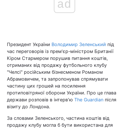
ad
Головна
Війна
Україна
Політика
Президент України
Володимир Зеленський
під
Економіка
Світ
час переговорів із прем'єр-міністром Британії
Кіром Стармером порушив питання коштів,
Спорт
Наука
отриманих від продажу футбольного клубу
"Челсі" російським бізнесменом Романом
Техно і зв'язок
Лайт
Абрамовичем, та запропонував спрямувати
частину цих грошей на посилення
Зброя
Інциденти
протиповітряної оборони України. Про це глава
держави розповів в інтерв'ю
The Guardian
після
Здоров'я
Туризм
візиту до Лондона.
Цікавинки
Погода
За словами Зеленського, частина коштів від
продажу клубу могла б бути використана для
Екологія
Регіони