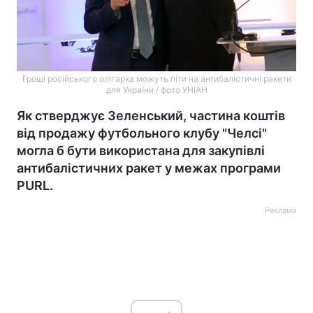
Гроші російського олігарха можуть піти на антибалістичні ракети
для України / фото УНІАН
Як стверджує Зеленський, частина коштів
від продажу футбольного клубу "Челсі"
могла б бути використана для закупівлі
антибалістичних ракет у межах програми
PURL.
Реклама