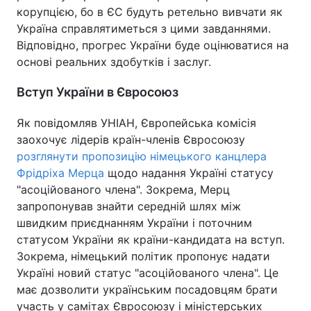
корупцією, бо в ЄС будуть ретельно вивчати як
Україна справлятиметься з цими завданнями.
Відповідно, прогрес України буде оцінюватися на
основі реальних здобутків і заслуг.
Вступ України в Євросоюз
Як повідомляв УНІАН, Європейська комісія
заохочує лідерів країн-членів Євросоюзу
розглянути пропозицію німецького канцлера
Фрідріха Мерца
щодо надання Україні статусу
"асоційованого члена". Зокрема, Мерц
запропонував знайти середній шлях між
швидким приєднанням України і поточним
статусом України як країни-кандидата на вступ.
Зокрема, німецький політик пропонує надати
Україні новий статус "асоційованого члена". Це
має дозволити українським посадовцям брати
участь у самітах Євросоюзу і міністерських