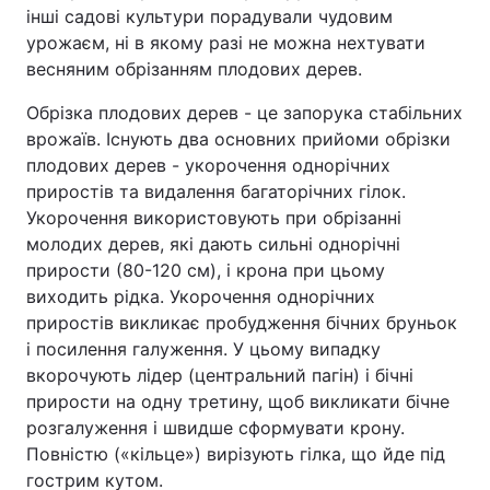
інші садові культури порадували чудовим
урожаєм, ні в якому разі не можна нехтувати
весняним обрізанням плодових дерев.
Обрізка плодових дерев - це запорука стабільних
врожаїв. Існують два основних прийоми обрізки
плодових дерев - укорочення однорічних
приростів та видалення багаторічних гілок.
Укорочення використовують при обрізанні
молодих дерев, які дають сильні однорічні
прирости (80-120 см), і крона при цьому
виходить рідка. Укорочення однорічних
приростів викликає пробудження бічних бруньок
і посилення галуження. У цьому випадку
вкорочують лідер (центральний пагін) і бічні
прирости на одну третину, щоб викликати бічне
розгалуження і швидше сформувати крону.
Повністю («кільце») вирізують гілка, що йде під
гострим кутом.