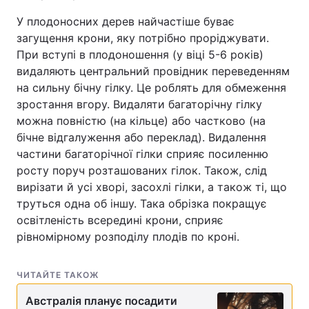
У плодоносних дерев найчастіше буває
загущення крони, яку потрібно проріджувати.
При вступі в плодоношення (у віці 5-6 років)
видаляють центральний провідник переведенням
на сильну бічну гілку. Це роблять для обмеження
зростання вгору. Видаляти багаторічну гілку
можна повністю (на кільце) або частково (на
бічне відгалуження або переклад). Видалення
частини багаторічної гілки сприяє посиленню
росту поруч розташованих гілок. Також, слід
вирізати й усі хворі, засохлі гілки, а також ті, що
труться одна об іншу. Така обрізка покращує
освітленість всередині крони, сприяє
рівномірному розподілу плодів по кроні.
ЧИТАЙТЕ ТАКОЖ
Австралія планує посадити