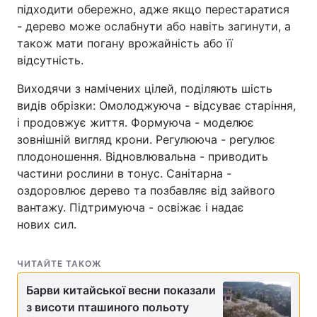
підходити обережно, адже якщо перестаратися
- дерево може ослабнути або навіть загинути, а
також мати погану врожайність або її
відсутність.
Виходячи з намічених цілей, поділяють шість
видів обрізки: Омолоджуюча - відсуває старіння,
і продовжує життя. Формуюча - моделює
зовнішній вигляд крони. Регулююча - регулює
плодоношення. Відновлювальна - приводить
частини рослини в тонус. Санітарна -
оздоровлює дерево та позбавляє від зайвого
вантажу. Підтримуюча - освіжає і надає
нових сил.
ЧИТАЙТЕ ТАКОЖ
Барви китайської весни показали
з висоти пташиного польоту