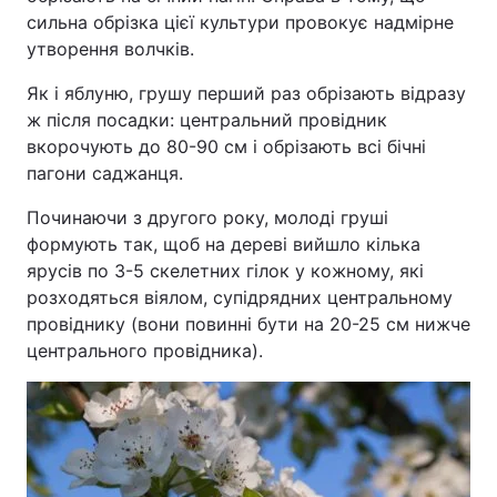
сильна обрізка цієї культури провокує надмірне
утворення волчків.
Як і яблуню, грушу перший раз обрізають відразу
ж після посадки: центральний провідник
вкорочують до 80-90 см і обрізають всі бічні
пагони саджанця.
Починаючи з другого року, молоді груші
формують так, щоб на дереві вийшло кілька
ярусів по 3-5 скелетних гілок у кожному, які
розходяться віялом, супідрядних центральному
провіднику (вони повинні бути на 20-25 см нижче
центрального провідника).