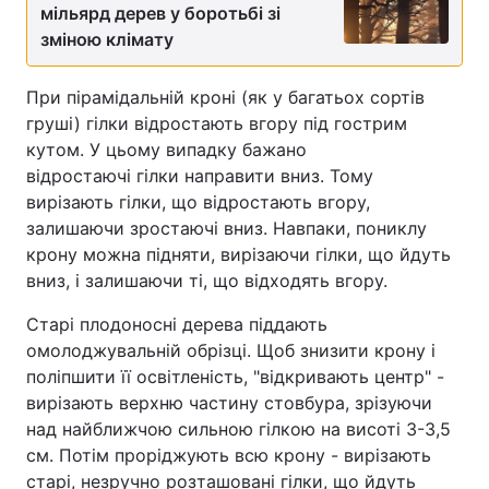
мільярд дерев у боротьбі зі
зміною клімату
При пірамідальній кроні (як у багатьох сортів
груші) гілки відростають вгору під гострим
кутом. У цьому випадку бажано
відростаючі гілки направити вниз. Тому
вирізають гілки, що відростають вгору,
залишаючи зростаючі вниз. Навпаки, пониклу
крону можна підняти, вирізаючи гілки, що йдуть
вниз, і залишаючи ті, що відходять вгору.
Старі плодоносні дерева піддають
омолоджувальній обрізці. Щоб знизити крону і
поліпшити її освітленість, "відкривають центр" -
вирізають верхню частину стовбура, зрізуючи
над найближчою сильною гілкою на висоті 3-3,5
см. Потім проріджують всю крону - вирізають
старі, незручно розташовані гілки, що йдуть