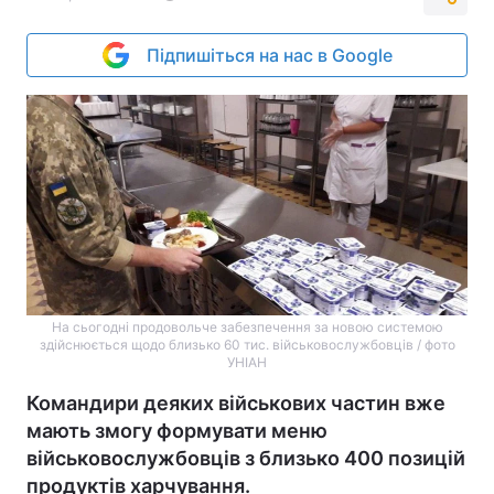
Підпишіться на нас в Google
На сьогодні продовольче забезпечення за новою системою
здійснюється щодо близько 60 тис. військовослужбовців / фото
УНІАН
Командири деяких військових частин вже
мають змогу формувати меню
військовослужбовців з близько 400 позицій
продуктів харчування.