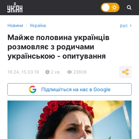
›
Новини
Україна
рус
Майже половина українців
розмовляє з родичами
українською - опитування
16:24, 15.03.19
2 хв.
23606
Підпишіться на нас в Google