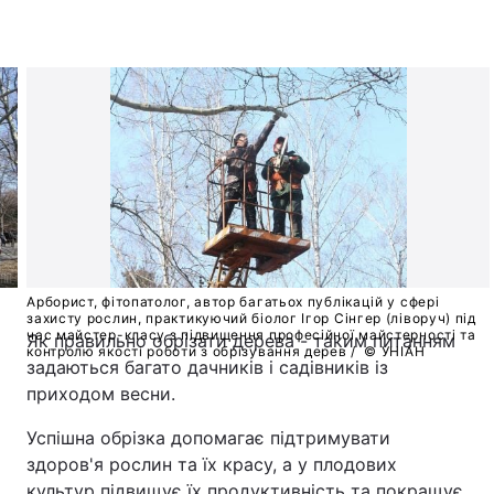
Арборист, фітопатолог, автор багатьох публікацій у сфері
захисту рослин, практикуючий біолог Ігор Сінгер (ліворуч) під
час майстер-класу з підвищення професійної майстерності та
Як правильно обрізати дерева - таким питанням
контролю якості роботи з обрізування дерев /
© УНІАН
задаються багато дачників і садівників із
приходом весни.
Успішна обрізка допомагає підтримувати
здоров'я рослин та їх красу, а у плодових
культур підвищує їх продуктивність та покращує