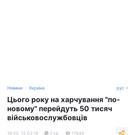
›
Новини
Україна
рус
Цього року на харчування "по-
новому" перейдуть 50 тисяч
військовослужбовців
16:00, 15.03.19
2 хв.
17844