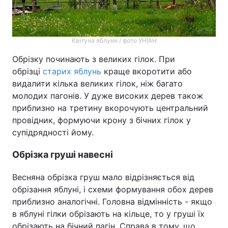
Квітуча яблуня / фото УНІАН
Обрізку починають з великих гілок. При
обрізці
старих яблунь
краще вкоротити або
видалити кілька великих гілок, ніж багато
молодих пагонів. У дуже високих дерев також
приблизно на третину вкорочують центральний
провідник, формуючи крону з бічних гілок у
супідрядності йому.
Обрізка груші навесні
Весняна обрізка груш мало відрізняється від
обрізання яблуні, і схеми формування обох дерев
приблизно аналогічні. Головна відмінність - якщо
в яблуні гілки обрізають на кільце, то у груші їх
обрізають на бічний пагін. Справа в тому, що