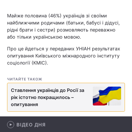
Майже половина (46%) українців зі своїми
найближчими родичами (батьки, бабусі і дідусі,
Головна
Війна
рідні брати і сестри) розмовляють переважно
або тільки українською мовою.
Україна
Політика
Про це йдеться у переданих УНІАН результатах
Економіка
Світ
опитування Київського міжнародного інституту
соціології (КМІС).
Спорт
Наука
Техно і зв'язок
Лайт
ЧИТАЙТЕ ТАКОЖ
Ставлення українців до Росії за
Зброя
Інциденти
рік істотно покращилось –
Здоров'я
Туризм
опитування
Цікавинки
Погода
ВІДЕО ДНЯ
Екологія
Регіони