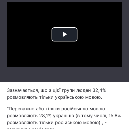
Лонгріди
Відео з Youtube
Статті
Play
Інтерв'ю
Думки
Video
Архів
Вакансії
Контакти
Послуги
Зазначається, що з цієї групи людей 32,4%
розмовляють тільки українською мовою.
"Переважно або тільки російською мовою
розмовляють 28,1% українців (в тому числі, 15,8%
розмовляють тільки російською мовою)", -