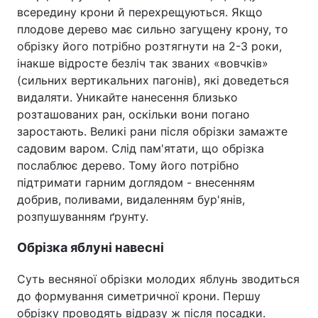
всередину крони й перехрещуються. Якщо
плодове дерево має сильно загущену крону, то
обрізку його потрібно розтягнути на 2-3 роки,
інакше відросте безліч так званих «вовчків»
(сильних вертикальних пагонів), які доведеться
видаляти. Уникайте нанесення близько
розташованих ран, оскільки вони погано
заростають. Великі рани після обрізки замажте
садовим варом. Слід пам'ятати, що обрізка
послаблює дерево. Тому його потрібно
підтримати гарним доглядом - внесенням
добрив, поливами, видаленням бур'янів,
розпушуванням ґрунту.
Обрізка яблуні навесні
Суть весняної обрізки молодих яблунь зводиться
до формування симетричної крони. Першу
обрізку проводять відразу ж після посадки.