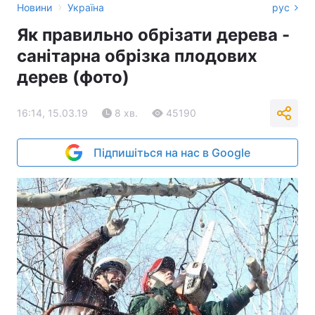
›
Новини
Україна
рус
Як правильно обрізати дерева -
санітарна обрізка плодових
дерев (фото)
16:14, 15.03.19
8 хв.
45190
Підпишіться на нас в Google