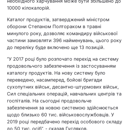
необхідного харчування може бути збільшено до
10000 кілокалорій.
Каталог продуктів, затверджений міністром
оборони Степаном Полтораком в травні
минулого року, дозволяє командиру військової
частини замовляти 396 найменувань, цього року
до переліку буде включено ще 13 позицій.
“У 2017 році було розпочато перехід на систему
продовольчого забезпечення із застосуванням
каталогу продуктів. На нову систему було
переведено, насамперед, бойові бригади
сухопутних військ, десантно-штурмових військ,
Сил спеціальних операцій, навчальних центрів та
госпіталів. На сьогодні продовольче
забезпечення за новою системою здійснюється
щодо близько 60 тис. військовослужбовців. У
2019 році передбачено перехід особового складу
до 50 тис. осіб”, - сказав Гусляков.