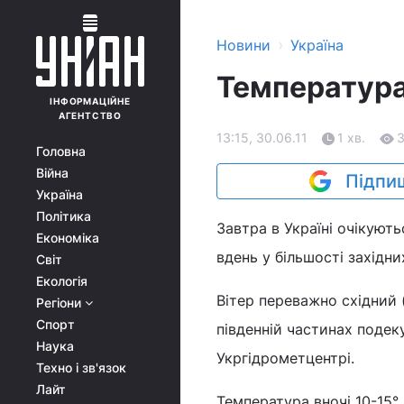
›
Новини
Україна
Температура 
ІНФОРМАЦІЙНЕ
АГЕНТСТВО
13:15, 30.06.11
1 хв.
Головна
Війна
Підпиш
Україна
Політика
Завтра в Україні очікують
Економіка
вдень у більшості західни
Світ
Екологія
Вітер переважно східний (
Регіони
Спорт
південній частинах подек
Наука
Укргідрометцентрі.
Техно і зв'язок
Лайт
Температура вночі 10-15°, 