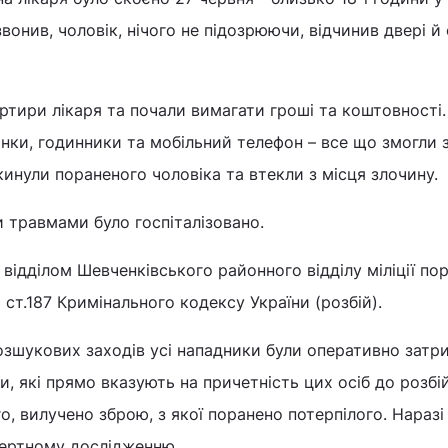
вонив, чоловік, нічого не підозрюючи, відчинив двері й
ртири лікаря та почали вимагати гроші та коштовності.
ки, годинники та мобільний телефон – все що змогли 
кинули пораненого чоловіка та втекли з місця злочину.
 травмами було госпіталізовано.
відділом Шевченківського районного відділу міліції по
 ст.187 Кримінального кодексу України (розбій).
озшукових заходів усі нападники були оперативно затри
и, які прямо вказують на причетність цих осіб до розбі
го, вилучено зброю, з якої поранено потерпілого. Наразі
пертному дослідженню.