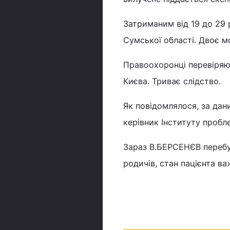
Затриманим від 19 до 29 
Сумської області. Двоє м
Правоохоронці перевіряют
Києва. Триває слідство.
Як повідомлялося, за дан
керівник Інституту проб
Зараз В.БЕРСЕНЄВ перебув
родичів, стан пацієнта в