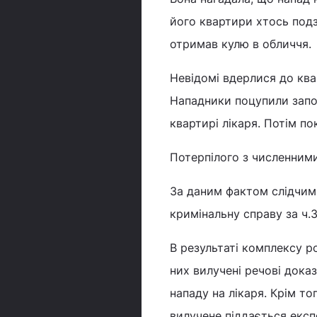
його квартири хтось подз
отримав кулю в обличчя.
Невідомі вдерлися до ква
Нападники поцупили запон
квартирі лікаря. Потім по
Потерпілого з численними
За даним фактом слідчим 
кримінальну справу за ч.3
В результаті комплексу р
них вилучені речові доказ
нападу на лікаря. Крім то
вилучене піддається екс