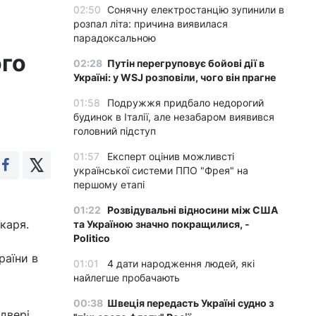
02:50
Сонячну електростанцію зупинили в
розпал літа: причина виявилася
парадоксальною
ого
02:28
Путін перегруповує бойові дії в
Україні: у WSJ розповіли, чого він прагне
01:58
Подружжя придбало недорогий
будинок в Італії, але незабаром виявився
головний підступ
01:57
Експерт оцінив можливсті
української системи ППО "Фрея" на
першому етапі
01:22
Розвідувальні відносини між США
каря.
та Україною значно покращилися, -
Politico
раїни в
01:01
4 дати народження людей, які
найлегше пробачають
00:38
Швеція передасть Україні судно з
 двері