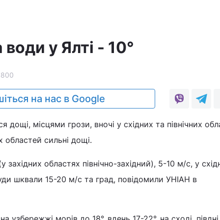
води у Ялті - 10°
3800
іться на нас в Google
ся дощі, місцями грози, вночі у східних та північних обл
х областей сильні дощі.
у західних областях північно-західний), 5-10 м/с, у схід
уди шквали 15-20 м/с та град, повідомили УНІАН в
на узбережжі морів до 18°, вдень 17-22°, на сході, півдні