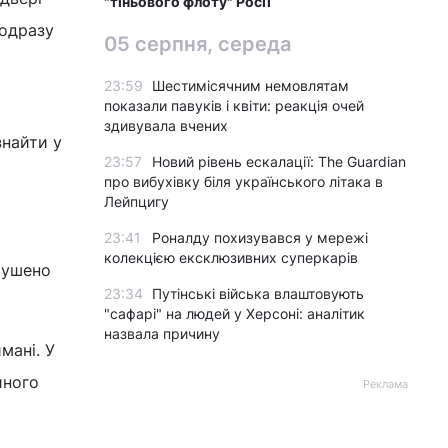
"тіньового флоту" Росії
 одразу
05 серпня, середа
23:59
Шестимісячним немовлятам
показали павуків і квіти: реакція очей
здивувала вчених
знайти у
23:57
Новий рівень ескалації: The Guardian
про вибухівку біля українського літака в
Лейпцигу
23:41
Роналду похизувався у мережі
колекцією ексклюзивних суперкарів
рушено
23:34
Путінські війська влаштовують
"сафарі" на людей у Херсоні: аналітик
назвала причину
мані. У
йного
Реклама