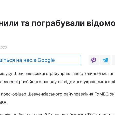
нили та пограбували відом
5272
іться на нас в Google
шуку Шевченківського райуправління столичної міліції
 скоєнні розбійного нападу на відомого українського лі
 прес-офіцер Шевченківського райуправління ГУМВС Ук
ЬКА.
а лікаря було скоєно 27 червня - близько 18-ї години у