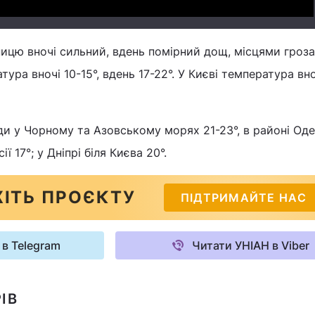
тницю вночі сильний, вдень помірний дощ, місцями гроза
тура вночі 10-15°, вдень 17-22°. У Києві температура вноч
и у Чорному та Азовському морях 21-23°, в районі Оде
ї 17°; у Дніпрі біля Києва 20°.
ІТЬ ПРОЄКТУ
ПІДТРИМАЙТЕ НАС
 в Telegram
Читати УНІАН в Viber
ІВ