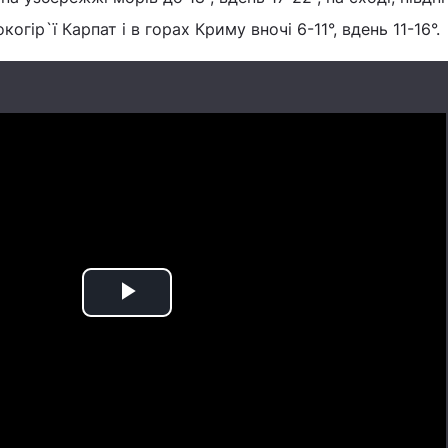
когір`ї Карпат і в горах Криму вночі 6-11°, вдень 11-16°.
Play
Video