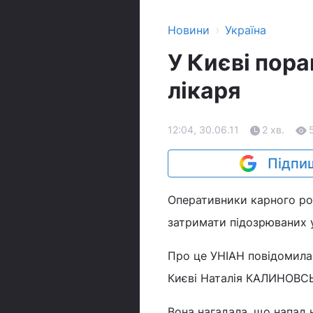
›
Новини
Україна
У Києві пора
лікаря
12:04, 30.06.11
2 хв.
Підпиш
Оперативники карного роз
затримати підозрюваних у
Про це УНІАН повідомила
Києві Наталія КАЛИНОВС
Вона нагадала, що напад н