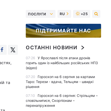
RU
+25
ПОСЛУГИ
ПІДТРИМАЙТЕ НАС
ОСТАННІ НОВИНИ
07:26
У Ярославлі після атаки дронів
астях,
горить один із найбільших російських НПЗ
(відео)
07:20
Гороскоп на 6 серпня за картами
Таро: Терези - вдача, Тельцям - швидкі
ній та
рішення
07:10
Гороскоп на 6 серпня: Стрільцям –
сповільнитися, Скорпіонам –
перенапруження
 та