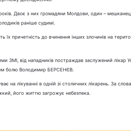
років. Двоє з них громадяни Молдови, один – мешканец
олодиків раніше судимі.
ь їх причетність до вчинення інших злочинів на терито
ими ЗМІ, від нападників постраждав заслужений лікар У
лем болю Володимир БЕРСЕНЄВ.
ає на лікуванні в одній зі столичних лікарень. За слов
ажкий, його життю загрожує небезпека.