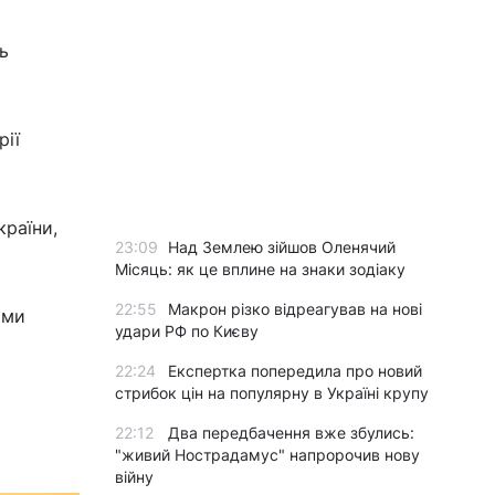
ь
рії
країни,
23:09
Над Землею зійшов Оленячий
Місяць: як це вплине на знаки зодіаку
22:55
Макрон різко відреагував на нові
ами
удари РФ по Києву
22:24
Експертка попередила про новий
стрибок цін на популярну в Україні крупу
22:12
Два передбачення вже збулись:
"живий Нострадамус" напророчив нову
війну