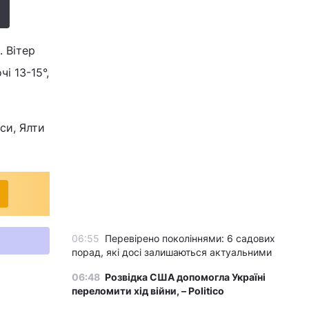
. Вітер
і 13-15°,
си, Ялти
06:55
Перевірено поколіннями: 6 садових
порад, які досі залишаються актуальними
06:48
Розвідка США допомогла Україні
переломити хід війни, – Politico