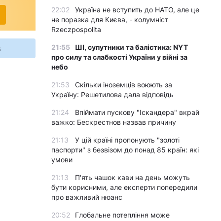
22:02
Україна не вступить до НАТО, але це
не поразка для Києва, - колумніст
Rzeczpospolita
21:55
ШІ, супутники та балістика: NYT
s
про силу та слабкості України у війні за
небо
21:53
Скільки іноземців воюють за
Україну: Решетилова дала відповідь
21:24
Впіймати пускову "Іскандера" вкрай
важко: Бескрестнов назвав причину
21:13
У цій країні пропонують "золоті
паспорти" з безвізом до понад 85 країн: які
умови
21:13
П'ять чашок кави на день можуть
бути корисними, але експерти попередили
про важливий нюанс
20:52
Глобальне потепління може