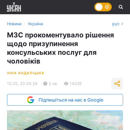
›
Новини
Україна
рус
МЗС прокоментувало рішення
щодо призупинення
консульських послуг для
чоловіків
ІННА АНДАЛІЦЬКА
12:35, 23.04.24
3 хв.
14326
Підпишіться на нас в Google