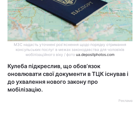
МЗС надасть уточнені розʼяснення щодо порядку отримання
консульських послуг в межах законодавства для чоловіків
мобілізаційного віку / фото
ua.depositphotos.com
Кулеба підкреслив, що обовʼязок
оновлювати свої документи в ТЦК існував і
до ухвалення нового закону про
мобілізацію.
Реклама