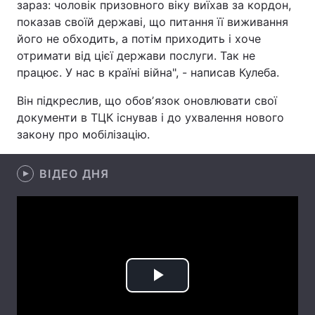
зараз: чоловік призовного віку виїхав за кордон,
показав своїй державі, що питання її виживання
Лонгріди
його не обходить, а потім приходить і хоче
отримати від цієї держави послуги. Так не
Відео з Youtube
Статті
працює. У нас в країні війна", - написав Кулеба.
Інтерв'ю
Думки
Він підкреслив, що обовʼязок оновлювати свої
документи в ТЦК існував і до ухвалення нового
Архів
Вакансії
закону про мобілізацію.
Контакти
ВІДЕО ДНЯ
Послуги
Play