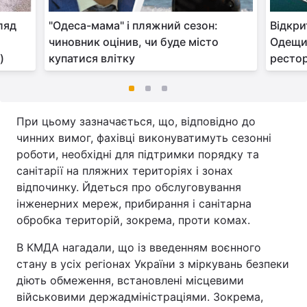
ляд
"Одеса-мама" і пляжний сезон:
Відкри
чиновник оцінив, чи буде місто
Одещин
)
купатися влітку
ресто
При цьому зазначається, що, відповідно до
чинних вимог, фахівці виконуватимуть сезонні
роботи, необхідні для підтримки порядку та
санітарії на пляжних територіях і зонах
відпочинку. Йдеться про обслуговування
інженерних мереж, прибирання і санітарна
обробка територій, зокрема, проти комах.
В КМДА нагадали, що із введенням воєнного
стану в усіх регіонах України з міркувань безпеки
діють обмеження, встановлені місцевими
військовими держадміністраціями. Зокрема,