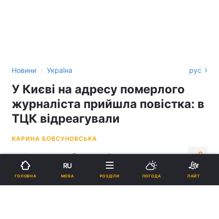
›
Новини
Україна
рус
У Києві на адресу померлого
журналіста прийшла повістка: в
ТЦК відреагували
КАРИНА БОВСУНОВСЬКА
21:20, 21.04.24
4 хв.
2988
RU
МОВА
ГОЛОВНА
РОЗДІЛИ
ПОГОДА
ЛАЙТ
Підпишіться на нас в Google