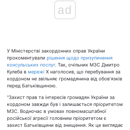
ad
Головна
Війна
Україна
Політика
У Міністерстві закордонних справ України
Економіка
Світ
прокоментували
рішення щодо призупинення
Спорт
Наука
консульських послуг
. Так, очільник МЗС Дмитро
Кулеба в
мережі
X наголосив, що перебування за
Техно і зв'язок
Лайт
кордоном не звільняє громадянина від обовʼязків
перед Батьківщиною.
Зброя
Інциденти
"Захист прав та інтересів громадян України за
Здоров'я
Туризм
кордоном завжди був і залишається пріоритетом
МЗС. Водночас в умовах повномасштабної
Цікавинки
Погода
російської агресії головним пріоритетом є
захист Батьківщини від знищення. Як це виглядає
Екологія
Регіони