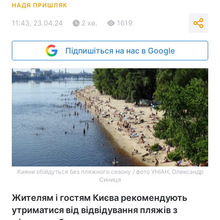
НАДЯ ПРИШЛЯК
11:43, 23.04.24
2 хв.
1619
Підпишіться на нас в Google
Кияни обійдуться без пляжного сезону / фото УНІАН, Олександр
Синиця
Жителям і гостям Києва рекомендують
утриматися від відвідування пляжів з