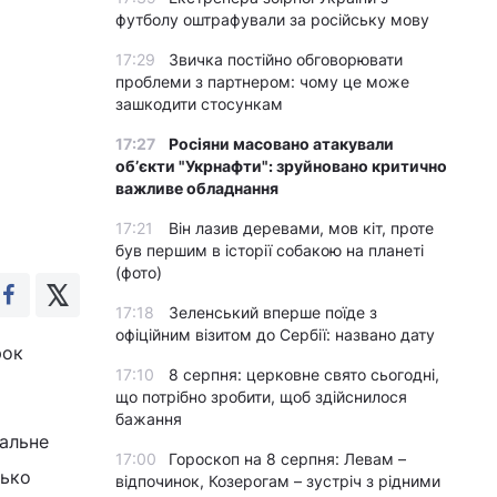
футболу оштрафували за російську мову
17:29
Звичка постійно обговорювати
проблеми з партнером: чому це може
зашкодити стосункам
17:27
Росіяни масовано атакували
обʼєкти "Укрнафти": зруйновано критично
важливе обладнання
17:21
Він лазив деревами, мов кіт, проте
був першим в історії собакою на планеті
(фото)
17:18
Зеленський вперше поїде з
офіційним візитом до Сербії: названо дату
рок
17:10
8 серпня: церковне свято сьогодні,
що потрібно зробити, щоб здійснилося
бажання
нальне
17:00
Гороскоп на 8 серпня: Левам –
зько
відпочинок, Козерогам – зустріч з рідними