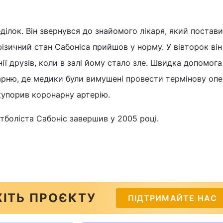
еділок. Він звернувся до знайомого лікаря, який постав
фізичний стан Сабоніса прийшов у норму. У вівторок він
ії друзів, коли в залі йому стало зле. Швидка допомога
арню, де медики були вимушені провести термінову опе
купорив коронарну артерію.
тболіста Сабоніс завершив у 2005 році.
ІТЬ ПРОЄКТУ
ПІДТРИМАЙТЕ НАС