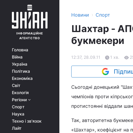
›
Новини
Спорт
Шахтар - АП
ІНФОРМАЦІЙНЕ
букмекери
АГЕНТСТВО
Головна
Війна
12:37, 28.09.11
1 хв.
2
Україна
Підпиш
Політика
Економіка
Світ
Сьогодні донецький "Шахт
Екологія
чемпіонів проти кіпрськ
Регіони
протистоянні віддали шан
Спорт
Наука
Так, авторитетна букмеке
Техно і зв'язок
Лайт
«Шахтар», коефіцієнт на 