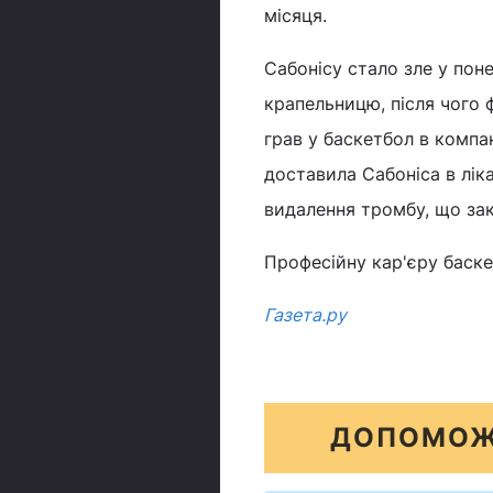
місяця.
Сабонісу стало зле у пон
крапельницю, після чого 
грав у баскетбол в компан
доставила Сабоніса в лік
видалення тромбу, що за
Професійну кар'єру баске
Газета.ру
ДОПОМОЖ