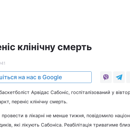
ніс клінічну смерть
941
іться на нас в Google
аскетболіст Арвідас Сабоніс, госпіталізований у вівто
ркт, переніс клінічну смерть.
провести в лікарні не менше тижня, повідомило націо
иків, які лікують Сабоніса. Реабілітація триватиме бли