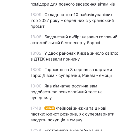
помідори для повного засвоєння вітамінів
18:09
Складено топ-10 найочікуваніших
ігор 2027 року – серед них є український
проєкт
18:06
Бюджетний вибір: названо головний
автомобільний бестселер у Європі
18:02
У двох районах Києва зникло світло:
в ДТЕК назвали причину
18:00
Гороскоп на 8 серпня за картами
Таро: Дівам - суперечки, Ракам - емоції
18:00
Яка кімнатна рослина вам
подобається: психологічний тест на
суперсилу
17:48
Фейкові знижки та цінові
УНІАН
пастки: юрист розкрив, як супермаркети
вводять покупців в оману
17:39
Екстренера збірної України з