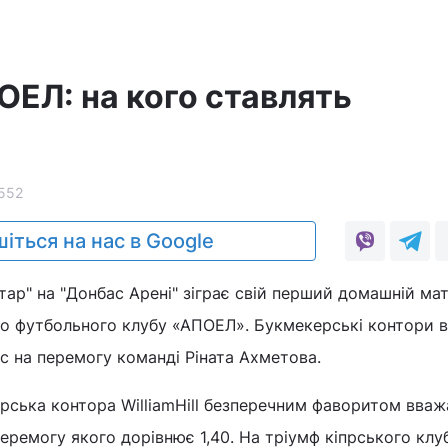
ОЕЛ: на кого ставлять
552
іться на нас в Google
ар" на "Донбас Арені" зіграє свій перший домашній матч
ого футбольного клубу «АПОЕЛ». Букмекерські контори 
с на перемогу команді Ріната Ахметова.
рська контора WilliamHill безперечним фаворитом вваж
перемогу якого дорівнює 1,40. На тріумф кіпрського клу