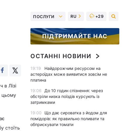
RU
+29
ПОСЛУГИ
ПІДТРИМАЙТЕ НАС
ОСТАННІ НОВИНИ
19:19
Найдорожчим ресурсом на
астероїдах може виявитися зовсім не
платина
 в Лізі
19:06
До 10 годин спізнення: через
в цьому
обстріли низка поїздів курсують із
затримками
19:00
Що дає сироватка з йодом для
ає
помідорів: як правильно поливати та
обприскувати томати
бу стоїть