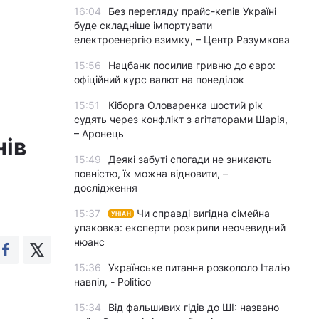
16:04
Без перегляду прайс-кепів Україні
буде складніше імпортувати
електроенергію взимку, – Центр Разумкова
15:56
Нацбанк посилив гривню до євро:
офіційний курс валют на понеділок
15:51
Кіборга Оловаренка шостий рік
судять через конфлікт з агітаторами Шарія,
– Аронець
нів
15:49
Деякі забуті спогади не зникають
повністю, їх можна відновити, –
дослідження
15:37
Чи справді вигідна сімейна
УНІАН
упаковка: експерти розкрили неочевидний
нюанс
15:36
Українське питання розкололо Італію
навпіл, - Politico
15:34
Від фальшивих гідів до ШІ: названо