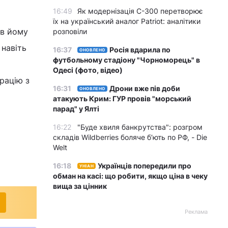
16:49
Як модернізація С-300 перетворює
їх на український аналог Patriot: аналітики
ив йому
розповіли
 навіть
16:37
Росія вдарила по
ОНОВЛЕНО
футбольному стадіону "Чорноморець" в
Одесі (фото, відео)
рацію з
16:31
Дрони вже пів доби
ОНОВЛЕНО
атакують Крим: ГУР провів "морський
парад" у Ялті
16:22
"Буде хвиля банкрутства": розгром
складів Wildberries боляче бʼють по РФ, - Die
Welt
16:18
Українців попередили про
УНІАН
обман на касі: що робити, якщо ціна в чеку
вища за цінник
Реклама