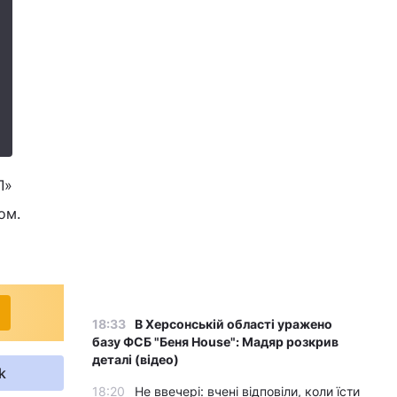
Л»
ом.
18:33
В Херсонській області уражено
базу ФСБ "Беня House": Мадяр розкрив
деталі (відео)
k
18:20
Не ввечері: вчені відповіли, коли їсти