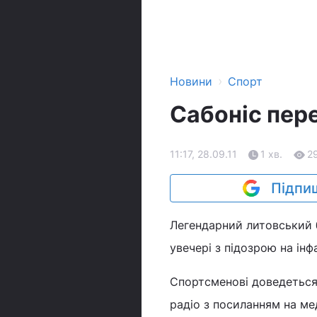
›
Новини
Спорт
Сабоніс пере
11:17, 28.09.11
1 хв.
2
Підпиш
Легендарний литовський б
увечері з підозрою на інфа
Спортсменові доведеться 
радіо з посиланням на мед