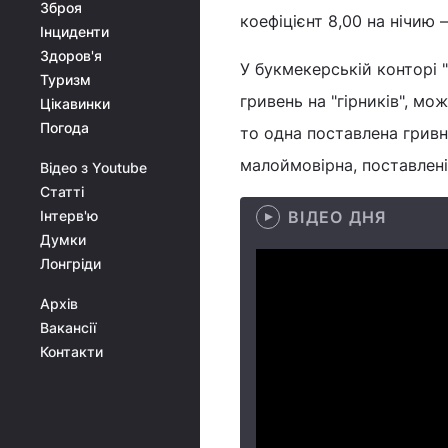
Зброя
коефіцієнт 8,00 на нічию –
Інциденти
Здоров'я
У букмекерській конторі "
Туризм
гривень на "гірників", мо
Цікавинки
Погода
то одна поставлена гривня
малоймовірна, поставлені
Відео з Youtube
Статті
Інтерв'ю
ВІДЕО ДНЯ
Думки
Лонгріди
Архів
Вакансії
Контакти