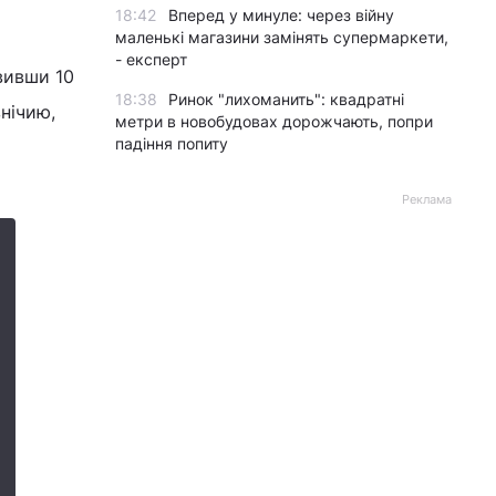
18:42
Вперед у минуле: через війну
маленькі магазини замінять супермаркети,
- експерт
авивши 10
18:38
Ринок "лихоманить": квадратні
внічию,
метри в новобудовах дорожчають, попри
падіння попиту
Реклама