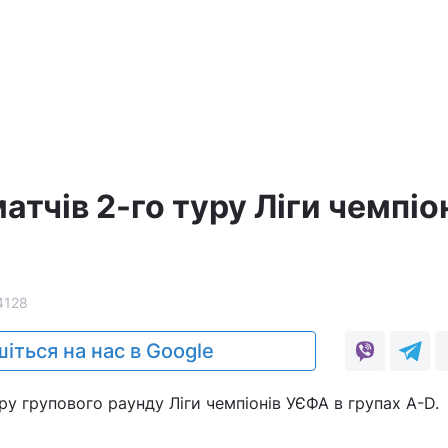
атчів 2-го туру Ліги чемпіо
4128
іться на нас в Google
ру групового раунду Ліги чемпіонів УЄФА в групах A-D.