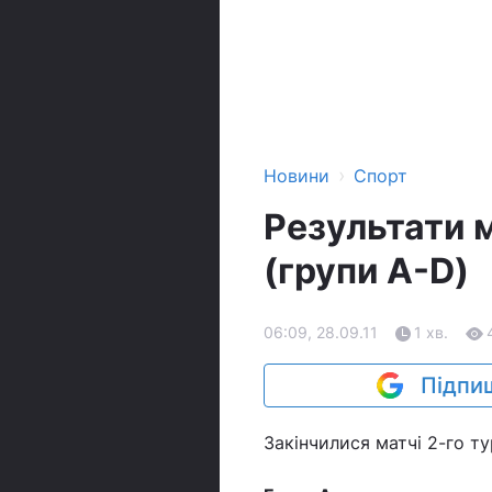
›
Новини
Спорт
Результати м
(групи A-D)
06:09, 28.09.11
1 хв.
Підпиш
Закінчилися матчі 2-го ту