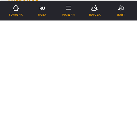
АРТЕМ БУДРІН
RU
15:06, 22.05.21
1 хв.
2381
МОВА
ГОЛОВНА
РОЗДІЛИ
ПОГОДА
ЛАЙТ
Підпишіться на нас в Google
Франсеск Арнау / фото realmadrid.com
Франсеску Арнау було всього 46 років.
Реклама