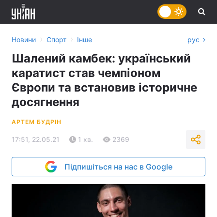
›
›
Новини
Спорт
Інше
рус
Шалений камбек: український
каратист став чемпіоном
Європи та встановив історичне
досягнення
АРТЕМ БУДРІН
17:51, 22.05.21
1 хв.
2369
Підпишіться на нас в Google