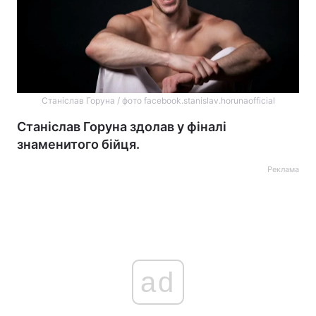
Станіслав Горуна / фото facebook.stanislav.horunaofficial
Станіслав Горуна здолав у фіналі
знаменитого бійця.
Реклама
ad