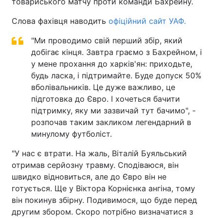
товариського матчу проти команди Бахрейну.
Слова фахівця наводить
офіційний сайт УАФ.
"Ми проводимо свій перший збір, який
добігає кінця. Завтра граємо з Бахрейном, і
у мене прохання до харків'ян: приходьте,
будь ласка, і підтримайте. Буде допуск 50%
вболівальників. Це дуже важливо, це
підготовка до Євро. І хочеться бачити
підтримку, яку ми зазвичай тут бачимо", -
розпочав таким закликом легендарний в
минулому футболіст.
"У нас є втрати. На жаль, Віталій Буяльський
отримав серйозну травму. Сподіваюся, він
швидко відновиться, але до Євро він не
готується. Ще у Віктора Корнієнка ангіна, тому
він покинув збірну. Подивимося, що буде перед
другим збором. Скоро потрібно визначатися з