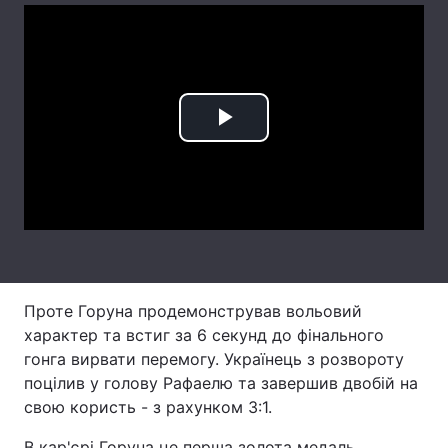
Лонгріди
Відео з Youtube
Статті
Play
Інтерв'ю
Думки
Video
Архів
Вакансії
Контакти
Послуги
Проте Горуна продемонстрував вольовий
характер та встиг за 6 секунд до фінального
гонга вирвати перемогу. Українець з розвороту
поцілив у голову Рафаелю та завершив двобій на
свою користь - з рахунком 3:1.
В кар'єрі Горуна це перша золота медаль