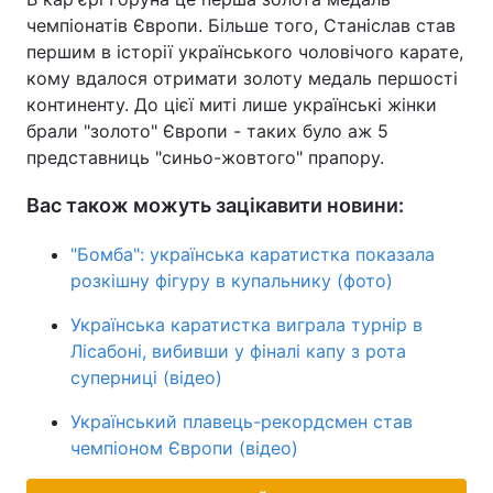
чемпіонатів Європи. Більше того, Станіслав став
Тема оформлення
першим в історії українського чоловічого карате,
кому вдалося отримати золоту медаль першості
континенту. До цієї миті лише українські жінки
брали "золото" Європи - таких було аж 5
представниць "синьо-жовтого" прапору.
Вас також можуть зацікавити новини:
"Бомба": українська каратистка показала
розкішну фігуру в купальнику (фото)
Українська каратистка виграла турнір в
Лісабоні, вибивши у фіналі капу з рота
суперниці (відео)
Український плавець-рекордсмен став
чемпіоном Європи (відео)