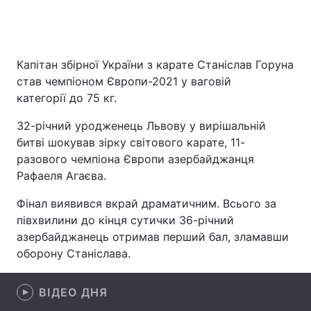
Головна
Війна
Капітан збірної України з карате Станіслав Горуна
став чемпіоном Європи-2021 у ваговій
Україна
Політика
категорії до 75 кг.
Економіка
Світ
32-річний уродженець Львову у вирішальній
битві шокував зірку світового карате, 11-
Спорт
Наука
разового чемпіона Європи азербайджанця
Рафаеля Агаєва.
Техно і зв'язок
Лайт
Фінал виявився вкрай драматичним. Всього за
Зброя
Інциденти
півхвилини до кінця сутички 36-річний
азербайджанець отримав перший бал, зламавши
Здоров'я
Туризм
оборону Станіслава.
Цікавинки
Погода
ВІДЕО ДНЯ
Екологія
Регіони