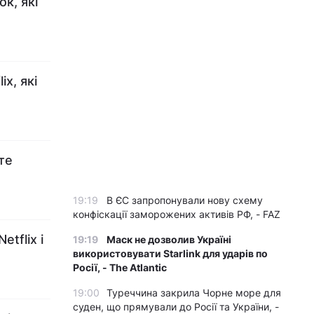
к, які
x, які
те
19:19
В ЄС запропонували нову схему
конфіскації заморожених активів РФ, - FAZ
tflix і
19:19
Маск не дозволив Україні
використовувати Starlink для ударів по
Росії, - The Atlantic
19:00
Туреччина закрила Чорне море для
суден, що прямували до Росії та України, -