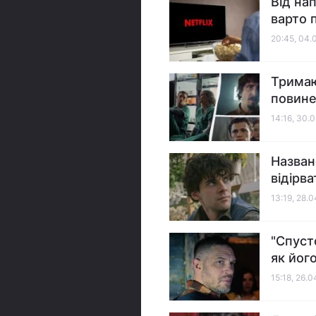
Від на
варто 
20:45, 04.
Тримают
повине
14:16, 30.
Назван
відірв
13:19, 28.
"Спусто
як йог
15:18, 26.