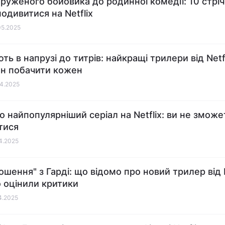
пруженого бойовика до родинної комедії: 10 стрічо
подивитися на Netflix
05.2025
ь в напрузі до титрів: найкращі трилери від Netfli
н побачити кожен
04.2025
о найпопулярніший серіал на Netflix: ви не зможе
атися
04.2025
шення" з Гарді: що відомо про новий трилер від Ne
о оцінили критики
04.2025