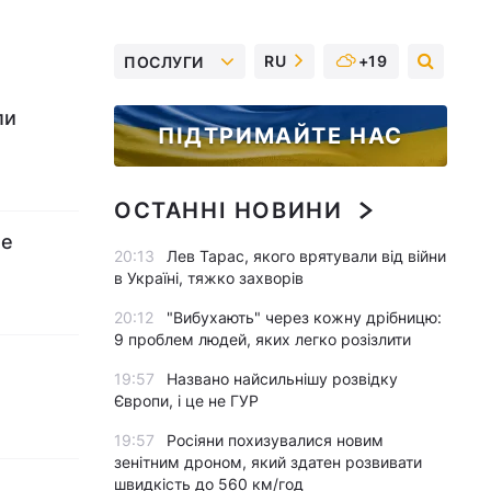
RU
+19
ПОСЛУГИ
ли
ПІДТРИМАЙТЕ НАС
ОСТАННІ НОВИНИ
де
20:13
Лев Тарас, якого врятували від війни
в Україні, тяжко захворів
20:12
"Вибухають" через кожну дрібницю:
9 проблем людей, яких легко розізлити
19:57
Названо найсильнішу розвідку
Європи, і це не ГУР
19:57
Росіяни похизувалися новим
зенітним дроном, який здатен розвивати
швидкість до 560 км/год
)