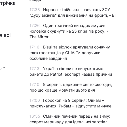
стрічка
17:38
Норвезькі військові навчають ЗСУ
"духу вікінгів" для виживання на фронті, - BI
17:26
Один трагічний випадок змусив
чоловіка схуднути на 25 кг за пів року, -
я всі
The Mirror
17:16
Вівці та віслюк врятували сонячну
електростанцію у США: їм доручили
особливе завдання
 -
17:13
Україна ніколи не випускатиме
ракети до Patriot: експерт назвав причини
17:10
9 серпня: церковне свято сьогодні,
про що краще мовчати цього дня
:
17:00
Гороскоп на 9 серпня: Овнам –
прислухатися, Рибам – відпустити минуле
16:55
Смачний печений перець на зиму:
секрет маринаду для ідеальної заготівлі