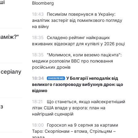
ші
Bloomberg
18:43
Песимізм повернувся в Україну:
аналітик застеріг від помилкового погляду
на війну
заміж?"
18:35
Складено рейтинг найкращих
вживаних відеокарт для купівлі у 2026 році
18:35
"Молимося, коли веземо пацієнта":
медики розповіли BBC про полювання
російських дронів
 серіалу
18:34
У Болгарії неподалік від
ОНОВЛЕНО
великого газопроводу вибухнув дрон: що
відомо
18:21
Що станеться, якщо найсекретніший
 з
літак США впаде у ворога: план на
найгірший сценарій
18:00
Гороскоп на 9 серпня за картами
Таро: Скорпіонам – втома, Стрільцям –
зрада