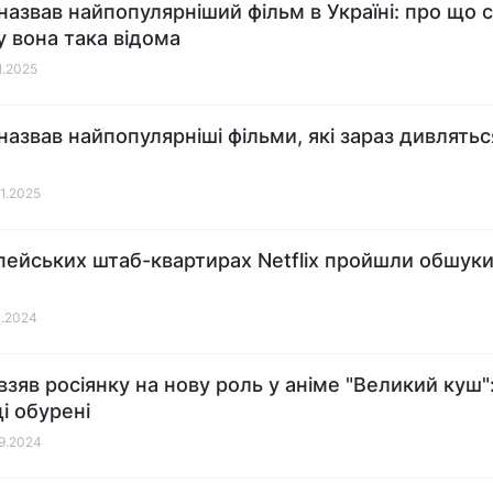
x назвав найпопулярніший фільм в Україні: про що 
у вона така відома
1.2025
 назвав найпопулярніші фільми, які зараз дивлятьс
01.2025
пейських штаб-квартирах Netflix пройшли обшуки,
1.2024
 взяв росіянку на нову роль у аніме "Великий куш"
і обурені
09.2024