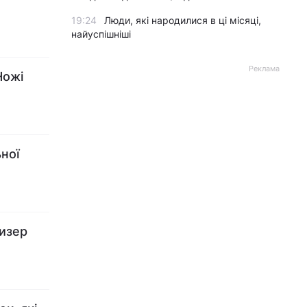
19:24
Люди, які народилися в ці місяці,
найуспішніші
Реклама
Ножі
ної
тизер