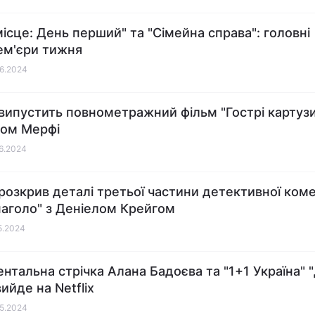
місце: День перший" та "Сімейна справа": головні
ем'єри тижня
06.2024
x випустить повнометражний фільм "Гострі картузи
ном Мерфі
06.2024
x розкрив деталі третьої частини детективної коме
наголо" з Деніелом Крейгом
05.2024
нтальна стрічка Алана Бадоєва та "1+1 Україна" 
ийде на Netflix
05.2024