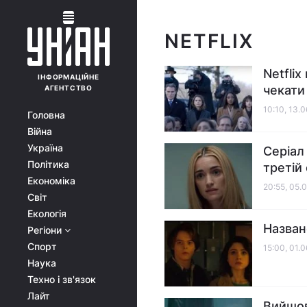
NETFLIX
Netfli
ІНФОРМАЦІЙНЕ
чекати
АГЕНТСТВО
10:10, 13.
Головна
Війна
Україна
Серіал
Політика
третій
Економіка
20:55, 05.
Світ
Екологія
Назван
Регіони
Спорт
15:00, 01.
Наука
Техно і зв'язок
Лайт
Вийшов