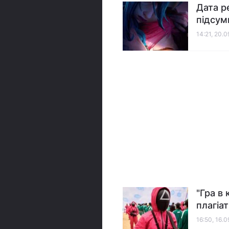
Дата р
підсум
14:21, 20.
"Гра в 
плагіат
16:50, 16.