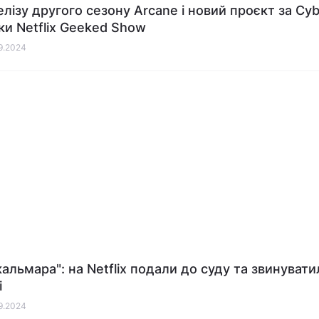
елізу другого сезону Arcane і новий проєкт за Cy
ки Netflix Geeked Show
09.2024
кальмара": на Netflix подали до суду та звинувати
і
09.2024