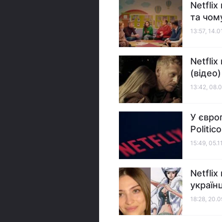
Netfli
та чом
13:57, 14.0
Netflix
(відео)
13:42, 08.
У євро
Politico
15:49, 05.1
Netflix
українц
18:28, 20.