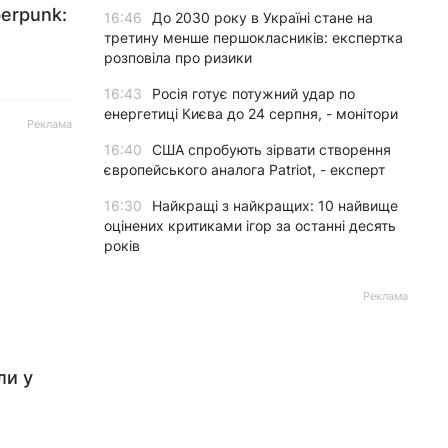
berpunk:
16:46
До 2030 року в Україні стане на
третину менше першокласників: експертка
розповіла про ризики
16:43
Росія готує потужний удар по
енергетиці Києва до 24 серпня, - монітори
Реклама
16:40
США спробують зірвати створення
європейського аналога Patriot, - експерт
16:30
Найкращі з найкращих: 10 найвище
оцінених критиками ігор за останні десять
років
Реклама
ли у