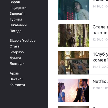
Зброя
14:10, 01.
Інциденти
Здоров'я
Туризм
Цікавинки
Стала 
Погода
наголо
12:50, 01.
Відео з Youtube
Статті
Інтерв'ю
"Клуб 
Думки
комеді
Лонгріди
14:43, 30.
Архів
Вакансії
Netfli
Контакти
11:36, 15.