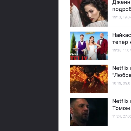
Дженні
подроб
19:10, 19.
Найкас
тепер н
19:38, 11.
Netfli
"Любов
10:19, 09.
Netfli
Томом 
11:24, 27.