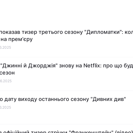
x показав тизер третього сезону "Дипломатки": ко
 на прем'єру
06.2025
 "Джинні й Джорджія" знову на Netflix: про що бу
 сезон
06.2025
о дату виходу останнього сезону "Дивних див"
06.2025
 офіційний тизер стрічки "Франкенштейн" (відео