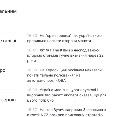
нальним
16:30
Не "орел і решка": як українською
талі зі
правильно назвати сторони монети
16:11
Хіт №1 The Killers з несподіваною
історією отримав гучне визнання через 22
роки
про
16:09
На Херсонщині росіянам наказали
почати "вільне полювання" на
автотранспорт, - ОВА
16:03
Україна має знищувати пускові і
виробництво ракет: експерт сказав, що для
 героїв
цього потрібно
15:57
Навіщо Вучич запросив Зеленського
в гості: NZZ розкрив приховану стратегію