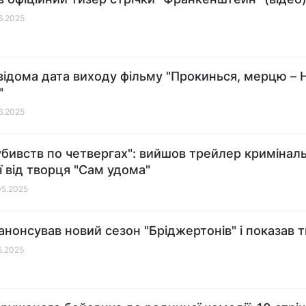
06.2025
відома дата виходу фільму "Прокинься, мерцю – 
"
06.2025
убивств по четвергах": вийшов трейлер криміналь
ї від творця "Сам удома"
05.2025
x анонсував новий сезон "Бріджертонів" і показав 
05.2025