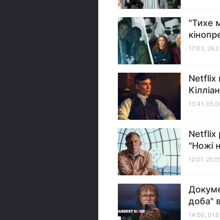
"Тихе 
кінопр
17:03, 26.
Netfli
Кілліа
13:41, 05.
Netfli
"Ножі 
12:01, 25.
Докуме
доба" в
14:00, 01.