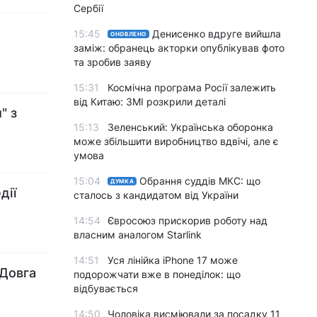
Сербії
15:45
Денисенко вдруге вийшла
ОНОВЛЕНО
заміж: обранець акторки опублікував фото
та зробив заяву
15:31
Космічна програма Росії залежить
від Китаю: ЗМІ розкрили деталі
" з
15:13
Зеленський: Українська оборонка
може збільшити виробництво вдвічі, але є
умова
15:04
Обрання суддів МКС: що
ДУМКА
дії
сталось з кандидатом від України
14:54
Євросоюз прискорив роботу над
власним аналогом Starlink
14:51
Уся лінійка iPhone 17 може
"Довга
подорожчати вже в понеділок: що
відбувається
14:50
Чоловіка висміювали за посадку 11