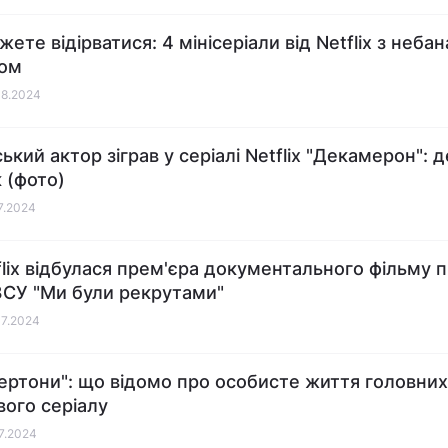
ете відірватися: 4 мінісеріали від Netflix з неба
ом
08.2024
ький актор зіграв у серіалі Netflix "Декамерон": де
 (фото)
07.2024
flix відбулася прем'єра документального фільму 
 ЗСУ "Ми були рекрутами"
07.2024
ертони": що відомо про особисте життя головних
вого серіалу
07.2024