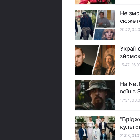
Не змож
сюжет
20:22, 04.
Українс
зйомок
15:47, 26.
На Net
воїнів
17:34, 03.
"Брідж
культо
21:03, 01.