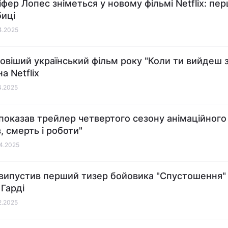
фер Лопес зніметься у новому фільмі Netflix: пер
иці
04.2025
овіший український фільм року "Коли ти вийдеш 
а Netflix
04.2025
x показав трейлер четвертого сезону анімаційного
, смерть і роботи"
04.2025
x випустив перший тизер бойовика "Спустошення"
Гарді
02.2025