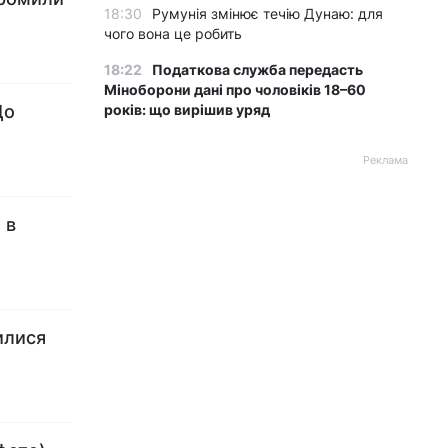
18:30
Румунія змінює течію Дунаю: для
чого вона це робить
18:22
Податкова служба передасть
Міноборони дані про чоловіків 18–60
До
років: що вирішив уряд
Реклама
 в
илися