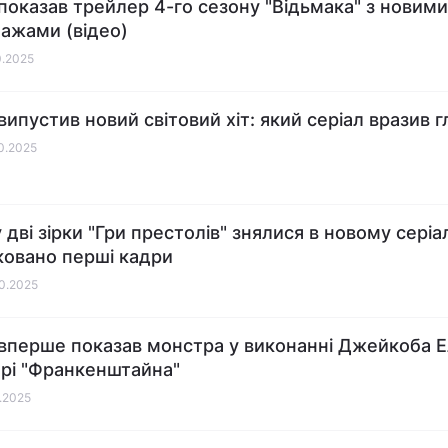
x показав трейлер 4-го сезону "Відьмака" з новими
ажами (відео)
0.2025
 випустив новий світовий хіт: який серіал вразив г
10.2025
дві зірки "Гри престолів" знялися в новому серіал
ковано перші кадри
10.2025
x вперше показав монстра у виконанні Джейкоба Е
рі "Франкенштайна"
0.2025