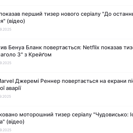
x показав перший тизер нового серіалу "До останн
я" (відео)
09.2025
ив Бенуа Бланк повертається: Netflix показав ти
наголо 3" з Крейґом
09.2025
Marvel Джеремі Реннер повертається на екрани п
ої аварії
09.2025
ковано моторошний тизер серіалу "Чудовисько: І
а" (відео)
09.2025