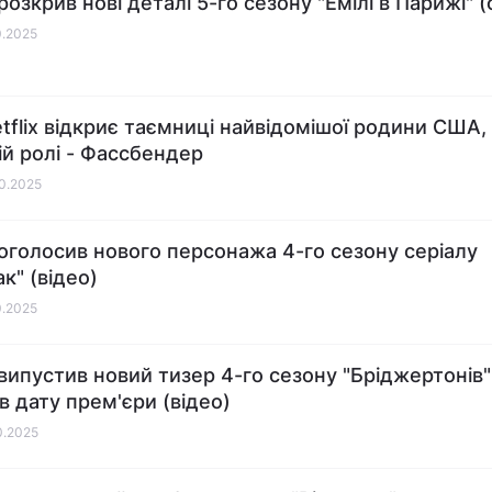
 розкрив нові деталі 5-го сезону "Емілі в Парижі" 
0.2025
etflix відкриє таємниці найвідомішої родини США,
ій ролі - Фассбендер
10.2025
x оголосив нового персонажа 4-го сезону серіалу
к" (відео)
0.2025
x випустив новий тизер 4-го сезону "Бріджертонів"
в дату прем'єри (відео)
10.2025