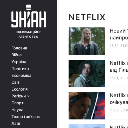
NETFLIX
Новий 
ІНФОРМАЦІЙНЕ
найпр
АГЕНТСТВО
18:32, 31.1
Головна
Війна
Україна
Netfli
Політика
від Ґі
Економіка
16:01, 31.1
Світ
Екологія
Netfli
Регіони
очікува
Спорт
Наука
16:02, 30.
Техно і зв'язок
Лайт
Netfli