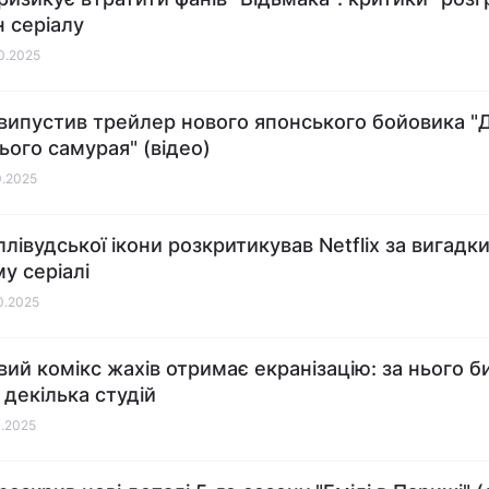
н серіалу
10.2025
x випустив трейлер нового японського бойовика "
ього самурая" (відео)
0.2025
лівудської ікони розкритикував Netflix за вигадки
у серіалі
10.2025
вий комікс жахів отримає екранізацію: за нього б
 декілька студій
0.2025