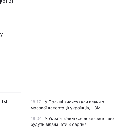
(фото)
 у
 та
18:17
У Польщі анонсували плани з
масової депортації українців, - ЗМІ
18:04
У Україні з'явиться нове свято: що
будуть відзначати 8 серпня