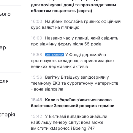
довгоочікувані дощі та прохолода: яким
областям пощастить (карта)
ього
16:00
Нацбанк послабив гривню: офіційний
курс валют на п’ятницю
16:00
Названо час у планці, який свідчить
про відмінну форму після 55 років
зер
15:58
У Фонді держмайна
АКТУАЛЬНО
прогнозують складнощі з приватизацією
великих державних активів
15:56
Вагітну Вітвіцьку запідозрили у
ісля
таємному ЕКЗ та сурогатному материнстві
- вона відповіла
15:45
Коли в України з'явиться власна
балістика: Зеленський розкрив терміни
сторія
15:42
У Вʼєтнамі випадково знайшли
найбільшу печеру світу: вона може
вмістити хмарочос і Boeing 747