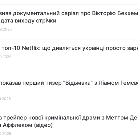
x зняв документальний серіал про Вікторію Бекхем
 дата виходу стрічки
09.2025
 топ-10 Netflix: що дивляться українці просто зар
09.2025
x показав перший тизер "Відьмака" з Ліамом Гемс
09.2025
 трейлер нової кримінальної драми з Меттом Д
м Аффлеком (відео)
09.2025