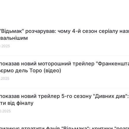
"Відьмак" розчарував: чому 4-й сезон серіалу на
овальнішим
0.2025
x показав новий моторошний трейлер "Франкеншт
льєрмо дель Торо (відео)
0.2025
x показав новий трейлер 5-го сезону "Дивних див"
ти від фіналу
10.2025
x ризикує втратити фанів "Відьмака": критики "роз