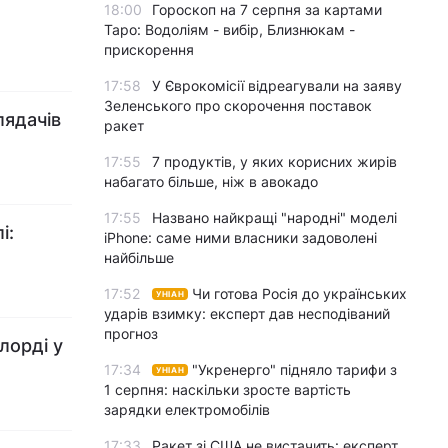
18:00
Гороскоп на 7 серпня за картами
Таро: Водоліям - вибір, Близнюкам -
прискорення
17:58
У Єврокомісії відреагували на заяву
Зеленського про скорочення поставок
лядачів
ракет
17:55
7 продуктів, у яких корисних жирів
набагато більше, ніж в авокадо
17:55
Названо найкращі "народні" моделі
і:
iPhone: саме ними власники задоволені
найбільше
17:52
Чи готова Росія до українських
УНІАН
ударів взимку: експерт дав несподіваний
прогноз
лорді у
17:34
"Укренерго" підняло тарифи з
УНІАН
1 серпня: наскільки зросте вартість
зарядки електромобілів
17:33
Ракет зі США не вистачить: експерт