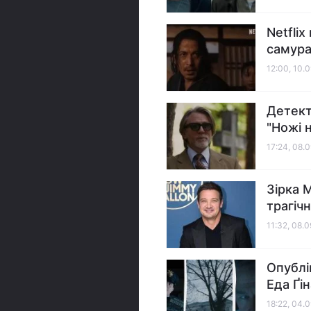
Netfli
самура
12:00, 10.
Детект
"Ножі 
17:24, 08.
Зірка 
трагічн
11:32, 08.
Опублі
Еда Ґін
18:22, 04.