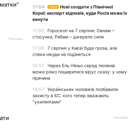
оматки"
17:04
Нові солдати з Північної
УНІАН
Кореї: експерт відповів, куди Росія може їх
кинути
17:00
Гороскоп на 7 серпня: Овнам –
стосунки, Рибам – джерело сили
Реклама
17:00
7 серпня у Києві буде гроза, але
спека нікуди не подінеться
16:57
Через Ель-Ніньо серед тюленів
може різко поширитися вірус сказу: у чому
причина
16:57
Українських чоловіків позбавили
захисту в ЄС: кого тепер вважають
"ухилянтами"
вати
Реклама