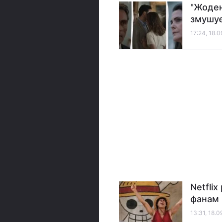
"Жоден
змушує
17:24, 18.
Netflix
фанам 
13:31, 18.