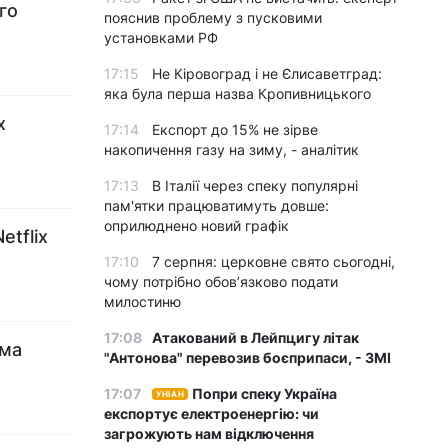
го
пояснив проблему з пусковими
установками РФ
17:15
Не Кіровоград і не Єлисаветград:
яка була перша назва Кропивницького
х
17:14
Експорт до 15% не зірве
накопичення газу на зиму, - аналітик
17:13
В Італії через спеку популярні
пам'ятки працюватимуть довше:
оприлюднено новий графік
etflix
17:10
7 серпня: церковне свято сьогодні,
чому потрібно обов’язково подати
милостиню
17:08
Атакований в Лейпцигу літак
ьма
"Антонова" перевозив боєприпаси, - ЗМІ
17:07
Попри спеку Україна
УНІАН
експортує електроенергію: чи
загрожують нам відключення