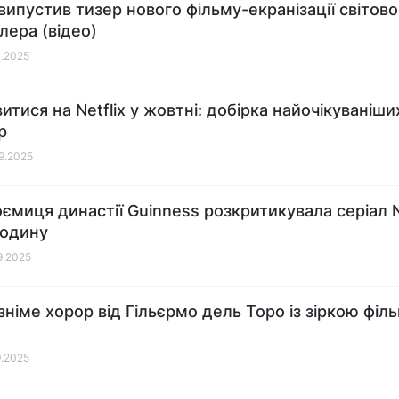
 випустив тизер нового фільму-екранізації світово
лера (відео)
0.2025
итися на Netflix у жовтні: добірка найочікуваніши
р
09.2025
ємиця династії Guinness розкритикувала серіал N
родину
09.2025
 зніме хорор від Гільєрмо дель Торо із зіркою філ
9.2025