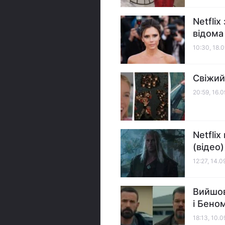
Netfli
відома
10:30, 18.
Свіжий
20:59, 16.
Netfli
(відео)
12:27, 14.
Вийшов
і Бено
18:13, 10.