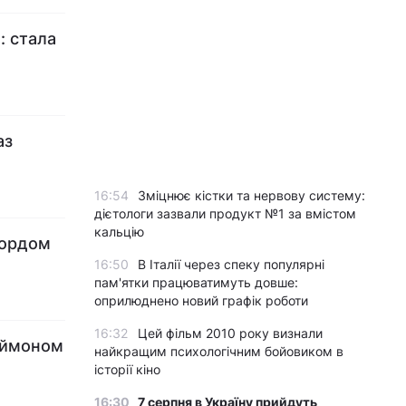
: стала
аз
16:54
Зміцнює кістки та нервову систему:
дієтологи зазвали продукт №1 за вмістом
кальцію
вордом
16:50
В Італії через спеку популярні
пам'ятки працюватимуть довше:
оприлюднено новий графік роботи
16:32
Цей фільм 2010 року визнали
еймоном
найкращим психологічним бойовиком в
історії кіно
16:30
7 серпня в Україну прийдуть