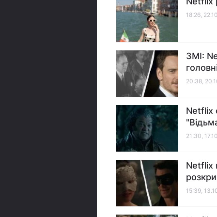
Netflix
18:26, 22.1
ЗМІ: N
головн
20:38, 20.
Netfli
"Відьма
21:30, 17.1
Netfli
розкри
15:39, 13.