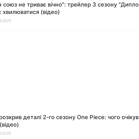
 союз не триває вічно": трейлер 3 сезону "Дипл
 хвилюватися (відео)
09.2025
 розкрив деталі 2-го сезону One Piece: чого очіку
(відео)
09.2025