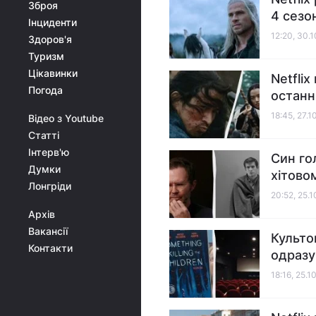
Зброя
4 сезо
Інциденти
12:20, 30.
Здоров'я
Туризм
Цікавинки
Netfli
Погода
останн
18:45, 27.1
Відео з Youtube
Статті
Інтерв'ю
Син гол
Думки
хітовом
Лонгріди
20:52, 25.
Архів
Вакансії
Культо
Контакти
одразу
18:16, 25.1