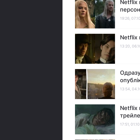
Netfli
персон
19:26, 07.1
Netflix
13:20, 06.
Одразу 
опублі
13:54, 04.
Netfli
трейле
17:51, 01.1