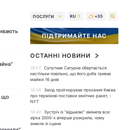
RU
+35
ПОСЛУГИ
зивають
ПІДТРИМАЙТЕ НАС
ОСТАННІ НОВИНИ
айна"
18:57
Супутник Сатурна обертається
настільки повільно, що його доба триває
майже 16 днів
18:56
Захід проігнорував прохання Києва
про термінові поставки зенітних ракет, -
: що
NYT
18:42
Зустріч із "відьмою" змінила все:
зірка 2000-х вперше розкрила, чому
зникла зі сцени
громили"