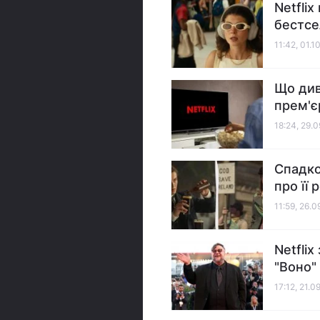
Netflix
бестсе
11:42, 01.1
Що див
прем'є
18:24, 29.
Спадко
про її 
11:59, 26.
Netflix
"Воно"
17:12, 21.0