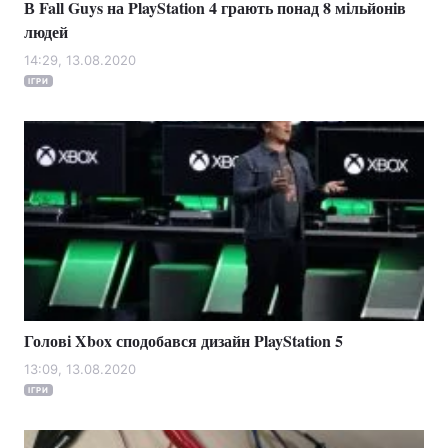
В Fall Guys на PlayStation 4 грають понад 8 мільйонів
людей
Лонгріди
14:29, 13.08.2020
ІГРИ
Відео з Youtube
Статті
Інтерв'ю
Думки
Архів
Вакансії
Контакти
Послуги
Голові Xbox сподобався дизайн PlayStation 5
13:09, 13.08.2020
ІГРИ