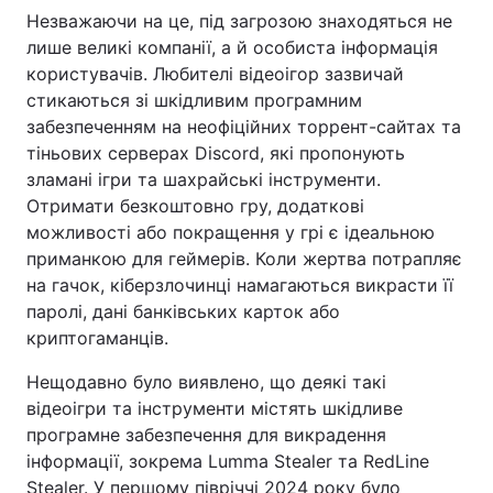
Незважаючи на це, під загрозою знаходяться не
лише великі компанії, а й особиста інформація
користувачів. Любителі відеоігор зазвичай
стикаються зі шкідливим програмним
забезпеченням на неофіційних торрент-сайтах та
тіньових серверах Discord, які пропонують
зламані ігри та шахрайські інструменти.
Отримати безкоштовно гру, додаткові
можливості або покращення у грі є ідеальною
приманкою для геймерів. Коли жертва потрапляє
на гачок, кіберзлочинці намагаються викрасти її
паролі, дані банківських карток або
криптогаманців.
Нещодавно було виявлено, що деякі такі
відеоігри та інструменти містять шкідливе
програмне забезпечення для викрадення
інформації, зокрема Lumma Stealer та RedLine
Stealer. У першому півріччі 2024 року було