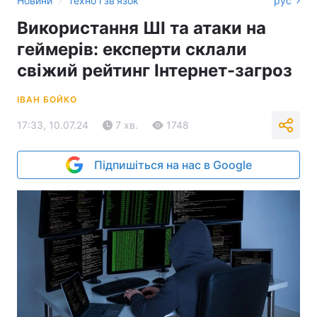
Новини
Техно і зв'язок
рус
Використання ШІ та атаки на
геймерів: експерти склали
свіжий рейтинг Інтернет-загроз
ІВАН БОЙКО
17:33, 10.07.24
7 хв.
1748
Підпишіться на нас в Google