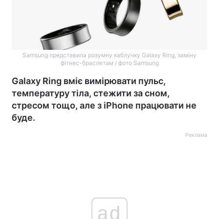
Samsung представила розумну каблучку Galaxy Ring, заміну
фітнес-браслетам / фото Samsung
Galaxy Ring вміє вимірювати пульс,
температуру тіла, стежити за сном,
стресом тощо, але з iPhone працювати не
буде.
Реклама
ad