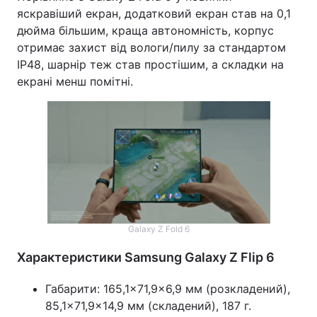
яскравіший екран, додатковий екран став на 0,1
дюйма більшим, краща автономність, корпус
отримає захист від вологи/пилу за стандартом
IP48, шарнір теж став простішим, а складки на
екрані менш помітні.
Galaxy Z Fold 6
Характеристики Samsung Galaxy Z Flip 6
Габарити: 165,1×71,9×6,9 мм (розкладений),
85,1×71,9×14,9 мм (складений), 187 г.