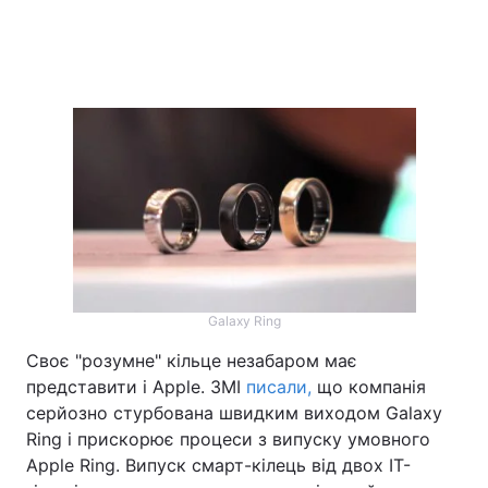
Galaxy Ring
Своє "розумне" кільце незабаром має
представити і Apple. ЗМІ
писали,
що компанія
серйозно стурбована швидким виходом Galaxy
Ring і прискорює процеси з випуску умовного
Apple Ring. Випуск смарт-кілець від двох IT-