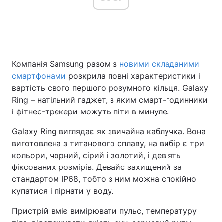
Головна
Війна
Компанія Samsung разом з
новими складаними
Україна
Політика
смартфонами
розкрила повні характеристики і
Економіка
Світ
вартість свого першого розумного кільця. Galaxy
Ring – натільний гаджет, з яким смарт-годинники
Спорт
Наука
і фітнес-трекери можуть піти в минуле.
Техно і зв'язок
Лайт
Galaxy Ring виглядає як звичайна каблучка. Вона
виготовлена з титанового сплаву, на вибір є три
Зброя
Інциденти
кольори, чорний, сірий і золотий, і дев'ять
фіксованих розмірів. Девайс захищений за
Здоров'я
Туризм
стандартом IP68, тобто з ним можна спокійно
купатися і пірнати у воду.
Цікавинки
Погода
Пристрій вміє вимірювати пульс, температуру
Екологія
Регіони