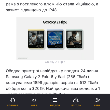
рама з посиленого алюмінію стала міцнішою, а
захист підвищено до IP48.
Galaxy Z Flip 6
Обидва пристрої надійдуть у продаж 24 липня.
Samsung Galaxy Z Fold 6 у базі (256 Гбайт)
коштуватиме 1899 доларів, версія на 512 Гбайт
обійдеться в $2019. Найпрокачаніша модель з 1
Тбайт пам'яті оцінена в $2259.
Реклама
RU
МОВА
ГОЛОВНА
РОЗДІЛИ
ПОГОДА
ЛАЙТ