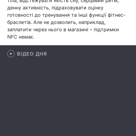
тіла, відстежувати якість сну, серцевий ритм,
денну активність, підраховувати оцінку
Лонгріди
готовності до тренування та інші функції фітнес-
браслетів. Але не дозволить, наприклад,
Відео з Youtube
Статті
заплатити через нього в магазині – підтримки
NFC немає.
Інтерв'ю
Думки
ВІДЕО ДНЯ
Архів
Вакансії
Контакти
Послуги