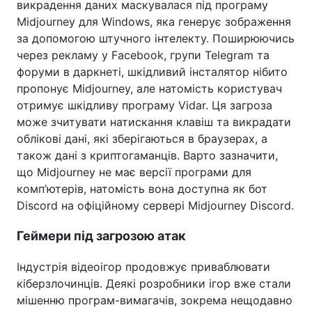
викрадення даних маскувалася під програму
Midjourney для Windows, яка генерує зображення
за допомогою штучного інтелекту. Поширюючись
через рекламу у Facebook, групи Telegram та
форуми в даркнеті, шкідливий інсталятор нібито
пропонує Midjourney, але натомість користувач
отримує шкідливу програму Vidar. Ця загроза
може зчитувати натискання клавіш та викрадати
облікові дані, які зберігаються в браузерах, а
також дані з криптогаманців. Варто зазначити,
що Midjourney не має версії програми для
комп’ютерів, натомість вона доступна як бот
Discord на офіційному сервері Midjourney Discord.
Геймери під загрозою атак
Індустрія відеоігор продовжує приваблювати
кіберзлочинців. Деякі розробники ігор вже стали
мішенню програм-вимагачів, зокрема нещодавно