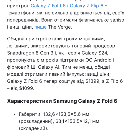
пристрої.
Galaxy Z Fold 6 і
Galaxy
Z Flip 6
–
смартфони, які не сильно відрізняються від своїх
попередників. Вони отримали флагманське залізо
і вищі ціни,
пише
The Verge.
Обидва пристрої стали трохи міцнішими,
легшими, використовують топовий процесор
Snapdragon 8 Gen 3 і, як і серія Galaxy S24,
пропонують сім років підтримки ОС Android і
фірмовий ШІ Galaxy AI. Тим не менш, обидві
моделі отримали певний імпульс: вищі ціни;
Galaxy Z Fold 6 тепер коштує від $1899, а Z Flip 6
– від $1099.
Характеристики Samsung Galaxy Z Fold 6
Габарити: 132,6×153,5×5,6 мм
(розкладений), 68,1×153,5×12,1 мм
(складений).