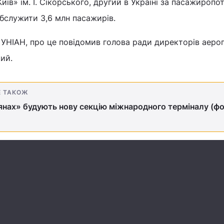
їв» ім. І. Сікорського, другий в Україні за пасажиропо
бслужити 3,6 млн пасажирів.
 УНІАН, про це повідомив голова ради директорів аеро
ий.
Е ТАКОЖ
нах» будують нову секцію міжнародного терміналу (фо