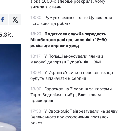
зірка 2000-х вперше розкрила, чому
зникла зі сцени
18:30
Румунія змінює течію Дунаю: для
чого вона це робить
18:22
Податкова служба передасть
5,3%.
Міноборони дані про чоловіків 18–60
років: що вирішив уряд
18:17
У Польщі анонсували плани з
масової депортації українців, - ЗМІ
18:04
У Україні з'явиться нове свято: що
будуть відзначати 8 серпня
18:00
Гороскоп на 7 серпня за картами
Таро: Водоліям - вибір, Близнюкам -
прискорення
17:58
У Єврокомісії відреагували на заяву
Зеленського про скорочення поставок
ракет