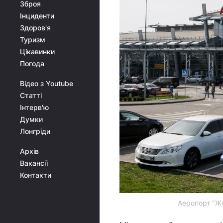
Зброя
Інциденти
Здоров'я
Туризм
Цікавинки
Погода
Відео з Youtube
Статті
Інтерв'ю
Думки
Лонгріди
Архів
Вакансії
Контакти
Аеропорт "Жу