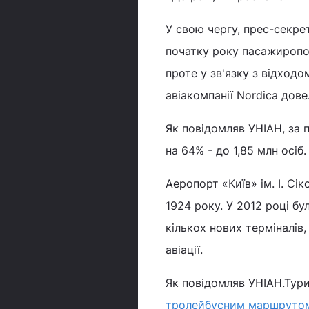
У свою чергу, прес-секре
початку року пасажиропот
проте у зв'язку з відходо
авіакомпанії Nordica дов
Як повідомляв УНІАН, за 
на 64% - до 1,85 млн осіб.
Аеропорт «Київ» ім. І. Сі
1924 року. У 2012 році б
кількох нових терміналів,
авіації.
Як повідомляв УНІАН.Тури
тролейбусним маршруто