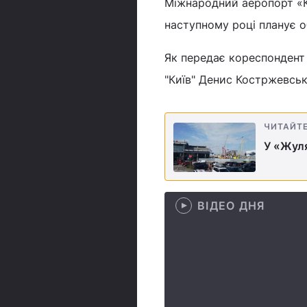
Міжнародний аеропорт «Ки
наступному році планує о
Як передає кореспондент
"Київ" Денис Костржевськ
ЧИТАЙТ
У «Жуля
ВІДЕО ДНЯ