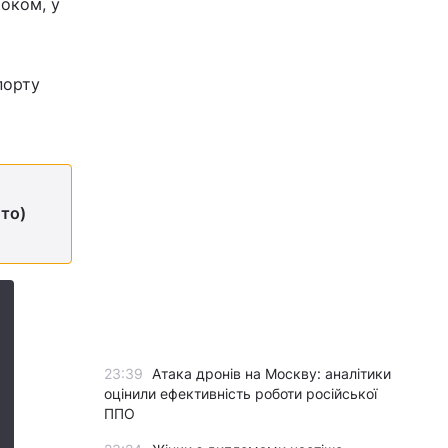
током, у
порту
то)
23:39
Атака дронів на Москву: аналітики
оцінили ефективність роботи російської
ППО