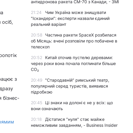
антидронова ракета CM-70 з Канади, - ЗМІ
на
21:24
Чим Україна може знищувати
"Іскандери": експерти назвали єдиний
 осіб,
реальний варіант
20:58
Частина ракети SpaceX розбилася
об Місяць: вчені розповіли про побачене в
телескоп
ропотік
20:52
Китай оточив пустелю деревами:
через роки вона почала поглинати більше
CO₂
рацює з
20:49
"Стародавній" римський театр,
популярний серед туристів, виявився
ідразу
підробкою
 бізнес-
20:45
Ці знаки на долоні є не у всіх: що
вони означають
20:18
Дістатися "нуля" стає майже
прямим
неможливим завданням, - Business Insider