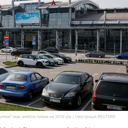
ляни" має амбітні плани на 2019 рік / Ілюстрація REUTERS