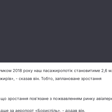
умком 2018 року наш пасажиропотік становитиме 2,6 мл
ажирів», - сказав він. Тобто, заплановане зростання
що зростання пов'язане з пожвавленням ринку авіапер
дше за аеропорт «Бориспіль», - додав він.