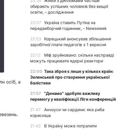
23:24
Жінки з дипломами частіше
обирають успішних чоловіків без вищої
освіти, – дослідження
23:07
Україна ставить Путіна на
передвиборчий годинник, - Newsweek
22:53
Корецький анонсував збільшення
заробітної плати педагогів з 1 вересня
22:12
Міф зруйновано: скільки насправді
можуть працювати ядерні реактори
22:00
Така зброя є лише у кількох країн:
Зеленський про створення української
н осіб, а
балістики
21:57
"Динамо" здобуло важливу
перемогу у кваліфікації Ліги конференцій
21:47
Анчоуси чи сардини: яка риба
евезень.
корисніша
21:42
В Україну може потрапити