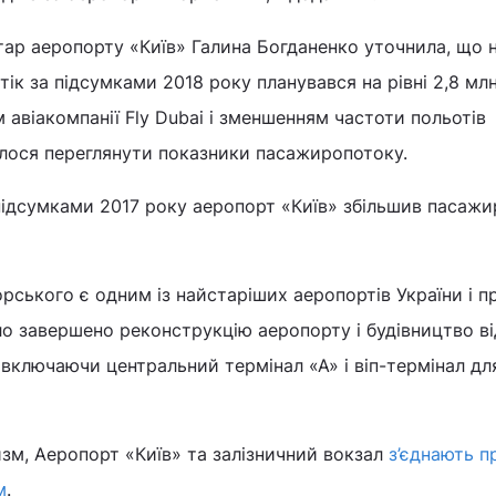
тар аеропорту «Київ» Галина Богданенко уточнила, що 
ік за підсумками 2018 року планувався на рівні 2,8 млн
м авіакомпанії Fly Dubai і зменшенням частоти польотів
елося переглянути показники пасажиропотоку.
підсумками 2017 року аеропорт «Київ» збільшив пасажи
корського є одним із найстаріших аеропортів України і п
уло завершено реконструкцію аеропорту і будівництво в
 включаючи центральний термінал «А» і віп-термінал для
зм, Аеропорт «Київ» та залізничний вокзал
з’єднають 
м
.