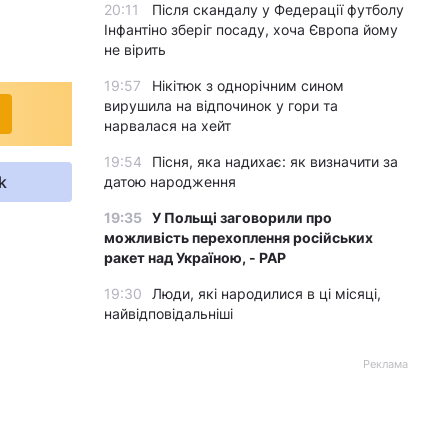
20:11
Після скандалу у Федерації футболу
Інфантіно зберіг посаду, хоча Європа йому
не вірить
19:57
Нікітюк з однорічним сином
вирушила на відпочинок у гори та
нарвалася на хейт
19:54
Пісня, яка надихає: як визначити за
k
датою народження
19:35
У Польщі заговорили про
можливість перехоплення російських
ракет над Україною, - PAP
19:30
Люди, які народилися в ці місяці,
найвідповідальніші
Реклама