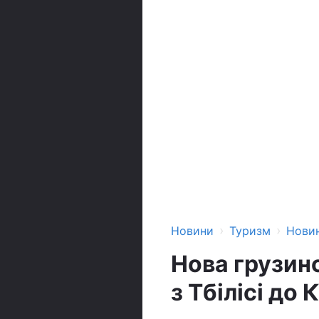
›
›
Новини
Туризм
Нови
Нова грузинс
з Тбілісі до 