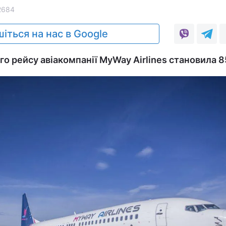
2684
іться на нас в Google
о рейсу авіакомпанії MyWay Airlines становила 8