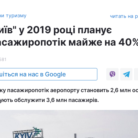
ни туризму
читать на 
їв" у 2019 році планує
асажиропотік майже на 40
581
іться на нас в Google
ку пасажиропотік аеропорту становить 2,6 млн осі
нують обслужити 3,6 млн пасажирів.