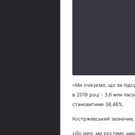
«Ми очікуємо, що за підс
в 2019 році - 3,6 млн пас
становитиме 38,46%.
Костржевський зазначив, 
«До речі, ми ростемо шви