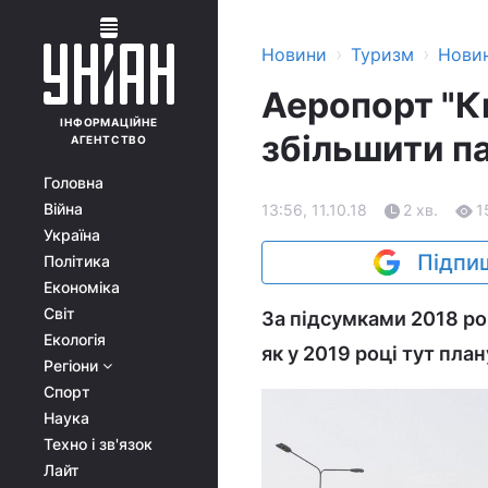
›
›
Новини
Туризм
Нови
Аеропорт "Ки
ІНФОРМАЦІЙНЕ
збільшити п
АГЕНТСТВО
Головна
Війна
13:56, 11.10.18
2 хв.
1
Україна
Підпиш
Політика
Економіка
Світ
За підсумками 2018 ро
Екологія
як у 2019 році тут пла
Регіони
Спорт
Наука
Техно і зв'язок
Лайт