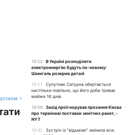
19:22
В Україні розподіляти
електроенергію будуть по-новому:
Шмигаль розкрив деталі
18:57
Супутник Сатурна обертається
настільки повільно, що його доба триває
майже 16 днів
русском
18:56
Захід проігнорував прохання Києва
тати
про термінові поставки зенітних ракет, -
NYT
18:42
Зустріч із "відьмою" змінила все: