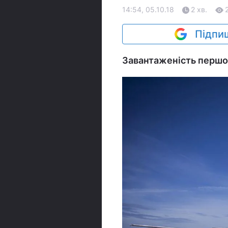
14:54, 05.10.18
2 хв.
Підпиш
Завантаженість першог