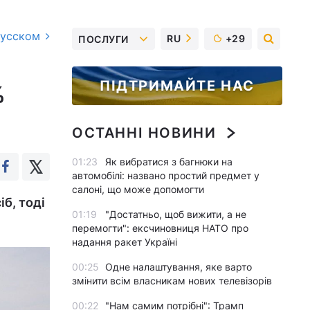
русском
RU
+29
ПОСЛУГИ
ПІДТРИМАЙТЕ НАС
%
ОСТАННІ НОВИНИ
01:23
Як вибратися з багнюки на
автомобілі: названо простий предмет у
салоні, що може допомогти
б, тоді
01:19
"Достатньо, щоб вижити, а не
перемогти": ексчиновниця НАТО про
надання ракет Україні
00:25
Одне налаштування, яке варто
змінити всім власникам нових телевізорів
00:22
"Нам самим потрібні": Трамп