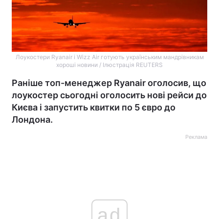
Лоукостери Ryanair і Wizz Air готують українським мандрівникам
хороші новини / Ілюстрація REUTERS
Раніше топ-менеджер Ryanair оголосив, що
лоукостер сьогодні оголосить нові рейси до
Києва і запустить квитки по 5 євро до
Лондона.
Реклама
ad