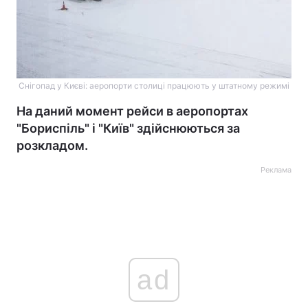
Снігопад у Києві: аеропорти столиці працюють у штатному режимі
На даний момент рейси в аеропортах
"Бориспіль" і "Київ" здійснюються за
розкладом.
Реклама
ad