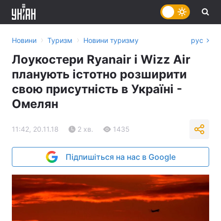
›
›
Новини
Туризм
Новини туризму
рус
Лоукостери Ryanair і Wizz Air
планують істотно розширити
свою присутність в Україні -
Омелян
11:42, 20.11.18
2 хв.
1435
Підпишіться на нас в Google