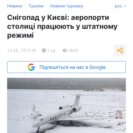
›
›
Новини
Туризм
Новини туризму
рус
Снігопад у Києві: аеропорти
столиці працюють у штатному
режимі
13:35, 14.11.18
1 хв.
1800
Підпишіться на нас в Google