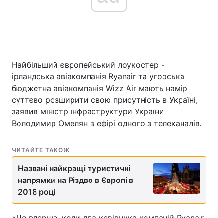
Головна
Війна
Україна
Політика
Найбільший європейський лоукостер -
ірландська авіакомпанія Ryanair та угорська
Економіка
Світ
бюджетна авіакомпанія Wizz Air мають намір
суттєво розширити свою присутність в Україні,
Спорт
Наука
заявив міністр інфраструктури України
Володимир Омелян в ефірі одного з телеканалів.
Техно і зв'язок
Лайт
Зброя
Інциденти
ЧИТАЙТЕ ТАКОЖ
Названі найкращі туристичні
Здоров'я
Туризм
напрямки на Різдво в Європі в
2018 році
Цікавинки
Погода
Екологія
Регіони
«Це вперше, коли два керівника компаній Ryanair