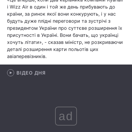
і Wizz Air в один і той же день прибувають до
Лонгріди
країни, за ринок якої вони конкурують, і у нас
будуть дуже плідні переговори та зустрічі з
президентом України про суттєве розширення їх
Відео з Youtube
Статті
присутності в Україні. Вони бачать, що українці
Інтерв'ю
Думки
хочуть літати», - сказав міністр, не розкриваючи
деталі розширення карти польотів цих
Архів
Вакансії
авіаперевізників.
Контакти
ВІДЕО ДНЯ
Послуги
ad