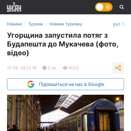
›
›
Новини
Туризм
Новини туризму
рус
Угорщина запустила потяг з
Будапешта до Мукачева (фото,
відео)
15:38, 09.12.18
2 хв.
6023
Підпишіться на нас в Google