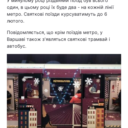
У минулому році різдвяний поїзд був всього
один, в цьому році їх буде два - на кожній лінії
метро. Святкові поїзди курсуватимуть до 6
лютого.
Повідомляється, що крім поїздів метро, у
Варшаві також з'являться святкові трамвай і
автобус.