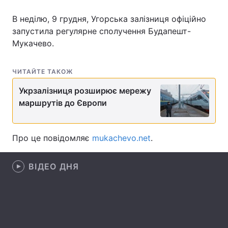
В неділю, 9 грудня, Угорська залізниця офіційно
запустила регулярне сполучення Будапешт-
Мукачево.
Головна
Війна
Україна
Політика
ЧИТАЙТЕ ТАКОЖ
Економіка
Світ
Укрзалізниця розширює мережу
маршрутів до Європи
Спорт
Наука
Техно і зв'язок
Лайт
Про це повідомляє
mukachevo.net
.
Зброя
Інциденти
ВІДЕО ДНЯ
Здоров'я
Туризм
Цікавинки
Погода
Екологія
Регіони