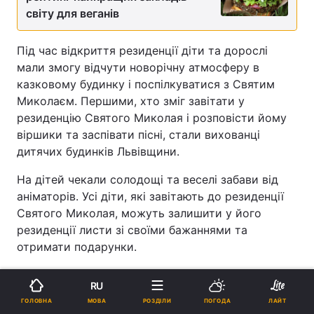
світу для веганів
Під час відкриття резиденції діти та дорослі
мали змогу відчути новорічну атмосферу в
казковому будинку і поспілкуватися з Святим
Миколаєм. Першими, хто зміг завітати у
резиденцію Святого Миколая і розповісти йому
віршики та заспівати пісні, стали вихованці
дитячих будинків Львівщини.
На дітей чекали солодощі та веселі забави від
аніматорів. Усі діти, які завітають до резиденції
Святого Миколая, можуть залишити у його
резиденції листи зі своїми бажаннями та
отримати подарунки.
Нагадаємо, 7 грудня у центрі
RU
Львова відкриють традиційний
Різдвяний
МОВА
ГОЛОВНА
РОЗДІЛИ
ПОГОДА
ЛАЙТ
ярмарок
. Під час ярмарку на проспекті Свободи