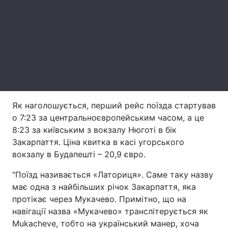
Лонгріди
Відео з Youtube
Статті
Інтерв'ю
Думки
Архів
Вакансії
Як наголошується, перший рейс поїзда стартував
Контакти
о 7:23 за центральноєвропейським часом, а це
8:23 за київським з вокзалу Нюготі в бік
Послуги
Закарпаття. Ціна квитка в касі угорського
вокзалу в Будапешті – 20,9 євро.
"Поїзд називається «Латориця». Саме таку назву
має одна з найбільших річок Закарпаття, яка
протікає через Мукачево. Примітно, що на
навігації назва «Мукачево» транслітерується як
Mukacheve, тобто на український манер, хоча