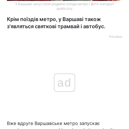
У Варшаві запустили різдвяні поїзди метро / фото transport
publiczny
Крім поїздів метро, у Варшаві також
з'являться святкові трамвай і автобус.
Реклама
ad
Вже вдруге Варшавське метро запускає