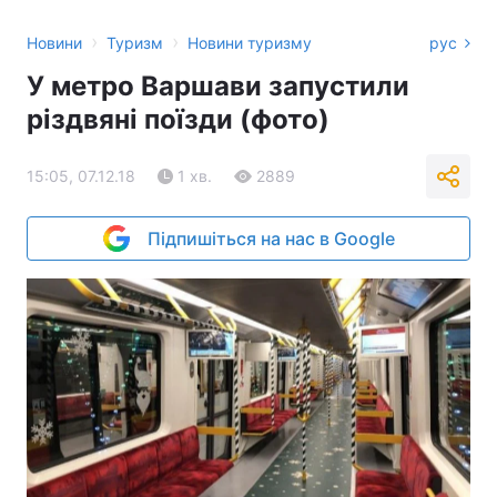
›
›
Новини
Туризм
Новини туризму
рус
У метро Варшави запустили
різдвяні поїзди (фото)
15:05, 07.12.18
1 хв.
2889
Підпишіться на нас в Google