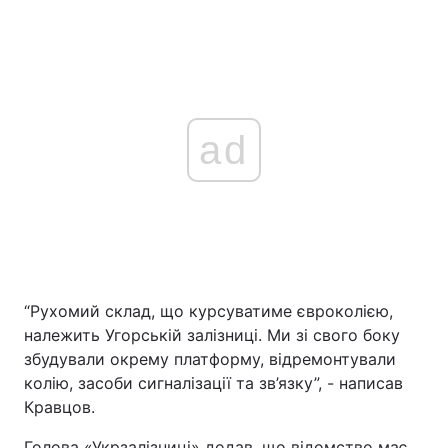
ad
“Рухомий склад, що курсуватиме євроколією,
належить Угорській залізниці. Ми зі свого боку
збудували окрему платформу, відремонтували
колію, засоби сигналізації та зв’язку”, - написав
Кравцов.
Голова «Укрзалізниці» додав, що відомство має