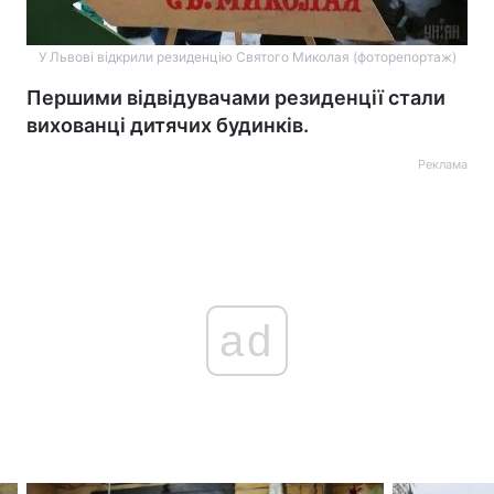
У Львові відкрили резиденцію Святого Миколая (фоторепортаж)
Першими відвідувачами резиденції стали
вихованці дитячих будинків.
Реклама
ad