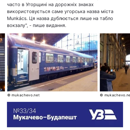
часто в Угорщині на дорожніх знаках
Тема оформлення
використовується саме угорська назва міста
Munkács. Ця назва дублюється лише на табло
вокзалу", - пише видання.
© mukachevo.net
© mukachevo.n