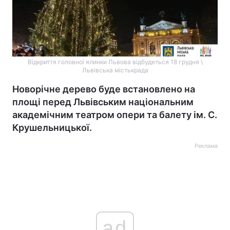
Відкриття головної ялинки Львова відбудеться 18 грудня \
Львівська містькрада
Новорічне дерево буде встановлено на
площі перед Львівським національним
академічним театром опери та балету ім. С.
Крушельницької.
Реклама
ad