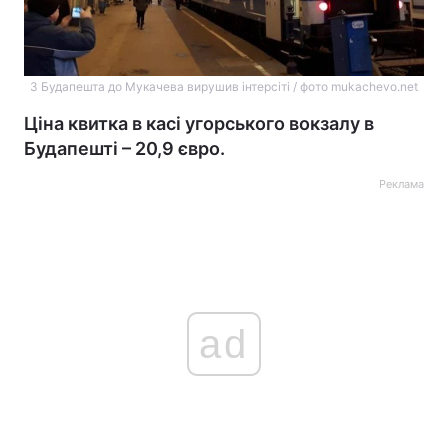
З Будапешта до Мукачева вирушив інтерсіті / фото mukachevo.net
Ціна квитка в касі угорського вокзалу в
Будапешті – 20,9 євро.
Реклама
ad