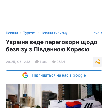
›
›
Новини
Туризм
Новини туризму
рус
Україна веде переговори щодо
безвізу з Південною Кореєю
09:25, 08.12.18
1 хв.
2834
Підпишіться на нас в Google