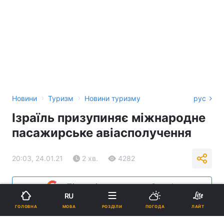
›
›
Новини
Туризм
Новини туризму
рус
Ізраїль призупиняє міжнародне
пасажирське авіасполучення
20:03, 24.01.21
2 хв.
4282
Підпишіться на нас в Google
RU
МОВА
ГОЛОВНА
РОЗДІЛИ
ПОГОДА
ЛАЙТ