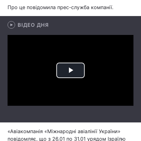
Про це повідомила прес-служба компанії.
Лонгріди
ВІДЕО ДНЯ
Відео з Youtube
Статті
Інтерв'ю
Думки
Архів
Вакансії
Контакти
Play
Послуги
Video
«Авіакомпанія «Міжнародні авіалінії України»
повідомляє, що з 26.01 по 31.01 урядом Ізраїлю