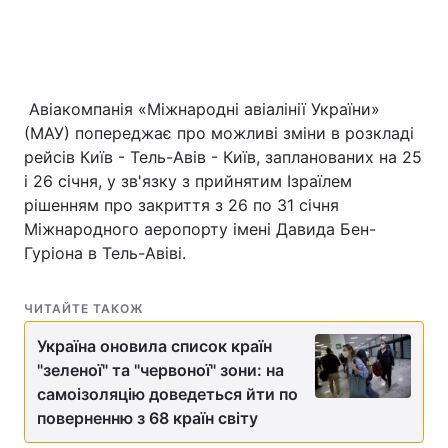
Головна
Війна
Авіакомпанія «Міжнародні авіалінії України»
Україна
Політика
(МАУ) попереджає про можливі зміни в розкладі
рейсів Київ - Тель-Авів - Київ, запланованих на 25
Економіка
Світ
і 26 січня, у зв'язку з прийнятим Ізраїлем
рішенням про закриття з 26 по 31 січня
Спорт
Наука
Міжнародного аеропорту імені Давида Бен-
Гуріона в Тель-Авіві.
Техно і зв'язок
Лайт
Зброя
Інциденти
ЧИТАЙТЕ ТАКОЖ
Україна оновила список країн
Здоров'я
Туризм
"зеленої" та "червоної" зони: на
самоізоляцію доведеться йти по
Цікавинки
Погода
поверненню з 68 країн світу
Екологія
Регіони