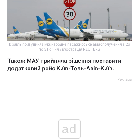
Ізраїль призупиняє міжнародне пасажирське авіасполучення з 26
по 31 січня / ілюстрація REUTERS
Також МАУ прийняла рішення поставити
додатковий рейс Київ-Тель-Авів-Київ.
Реклама
ad