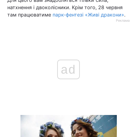
Для цього вам знадобляться тільки сила,
натхнення і двоколісники. Крім того, 28 червня
там працюватиме
парк-фентезі «Живі дракони»
.
Реклама
ad