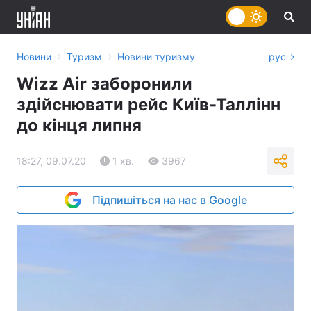
›
›
Новини
Туризм
Новини туризму
рус
Wizz Air заборонили
здійснювати рейс Київ-Таллінн
до кінця липня
18:27, 09.07.20
1 хв.
3967
Підпишіться на нас в Google