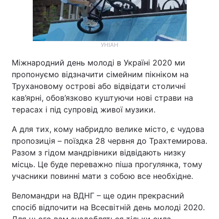
УНІАН
Міжнародний день молоді в Україні 2020 ми
пропонуємо відзначити сімейним пікніком на
Трухановому острові або відвідати столичні
кав’ярні, обов’язково куштуючи нові страви на
терасах і під супровід живої музики.
А для тих, кому набридло велике місто, є чудова
пропозиція – поїздка 28 червня до Трахтемирова.
Разом з гідом мандрівники відвідають низку
місць. Це буде переважно піша прогулянка, тому
учасники повинні мати з собою все необхідне.
Веломандри на ВДНГ – ще один прекрасний
спосіб відпочити на Всесвітній день молоді 2020.