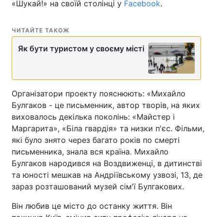
«Шукай!» на своїй столінці у
Facebook
.
ЧИТАЙТЕ ТАКОЖ
Як бути туристом у своєму місті
Організатори проекту пояснюють: «Михайло
Булгаков - це письменник, автор творів, на яких
виховалось декілька поколінь: «Майстер і
Маргарита», «Біла гвардія» та низки п'єс. Фільми,
які було знято через багато років по смерті
письменника, знала вся країна. Михайло
Булгаков народився на Воздвиженці, в дитинстві
та юності мешкав на Андріївському узвозі, 13, де
зараз розташований музей сім'ї Булгакових.
Він любив це місто до останку життя. Він