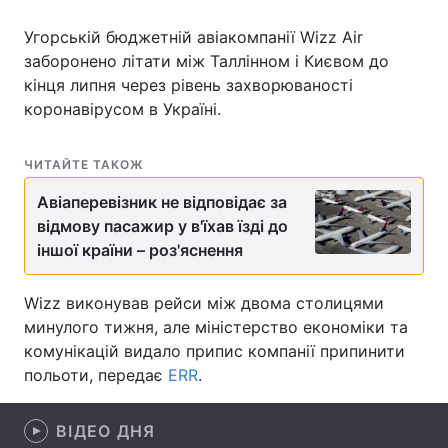
Угорській бюджетній авіакомпанії Wizz Air
заборонено літати між Таллінном і Києвом до
кінця липня через рівень захворюваності
Головна
Війна
коронавірусом в Україні.
Україна
Політика
ЧИТАЙТЕ ТАКОЖ
Економіка
Світ
Авіаперевізник не відповідає за
Спорт
Наука
відмову пасажир у в'їхав їзді до
іншої країни – роз'яснення
Техно і зв'язок
Лайт
Wizz виконував рейси між двома столицями
Зброя
Інциденти
минулого тижня, але міністерство економіки та
комунікацій видало припис компанії припинити
Здоров'я
Туризм
польоти, передає
ERR
.
Цікавинки
Погода
ВІДЕО ДНЯ
Екологія
Регіони