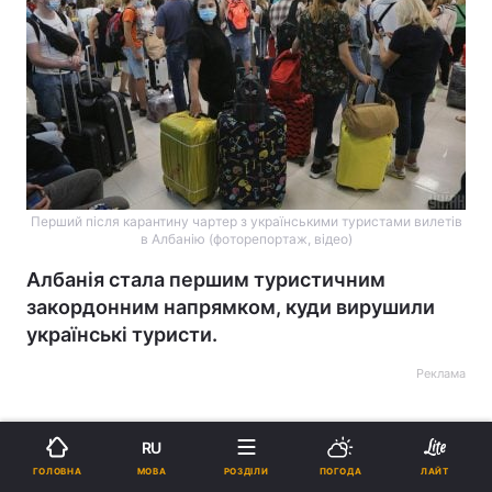
Перший після карантину чартер з українськими туристами вилетів
в Албанію (фоторепортаж, відео)
Албанія стала першим туристичним
закордонним напрямком, куди вирушили
українські туристи.
Реклама
RU
МОВА
ГОЛОВНА
РОЗДІЛИ
ПОГОДА
ЛАЙТ