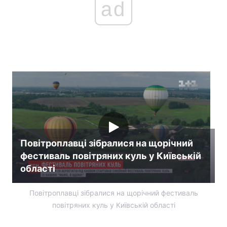
ad
Повітроплавці зібралися на щорічний
фестиваль повітряних куль у Київській
області
Повітроплавці зібралися на щорічний фестиваль
повітряних куль у Київській області