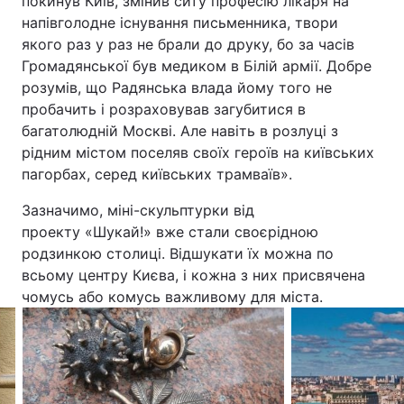
покинув Київ, змінив ситу професію лікаря на
напівголодне існування письменника, твори
якого раз у раз не брали до друку, бо за часів
Громадянської був медиком в Білій армії. Добре
розумів, що Радянська влада йому того не
пробачить і розраховував загубитися в
багатолюдній Москві. Але навіть в розлуці з
рідним містом поселяв своїх героїв на київських
пагорбах, серед київських трамваїв».
Зазначимо, міні-скульптурки від
проекту «Шукай!» вже стали своєрідною
родзинкою столиці. Відшукати їх можна по
всьому центру Києва, і кожна з них присвячена
чомусь або комусь важливому для міста.