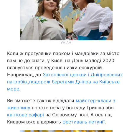
УНІАН
Коли ж прогулянки парком і мандрівки за місто
вам не до снаги, у Києві на День молоді 2020
планується проведення низки екскурсій.
Наприклад, до
Затопленої церкви і Дніпровських
пагорбів.,
подорож берегами Дніпра на Київське
море
.
Ви зможете також відвідати
майстер-класи з
живопису
просто неба у ботсаду Гришка або
квіткове сафарі
на Співочому полі. А ось під
Києвом вже відкриють
фестиваль петунії
.