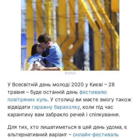
УНІАН
У Всесвітній день молоді 2020 у Києві – 28
травня – буде останній день
фестивалю
повітряних куль
. У столиці ви маєте змогу також
відвідати
гаражну барахолку
, коли під час
карантину вам забракло речей і спілкування.
Для тих, хто лишатиметься в цей день удома, є
альтернативний варіант –
онлайн-фестиваль