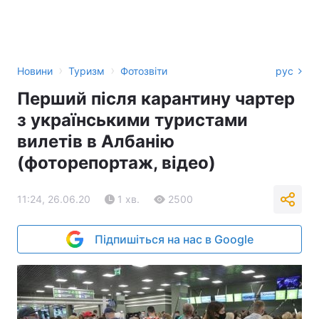
›
›
Новини
Туризм
Фотозвіти
рус
Перший після карантину чартер
з українськими туристами
вилетів в Албанію
(фоторепортаж, відео)
11:24, 26.06.20
1 хв.
2500
Підпишіться на нас в Google