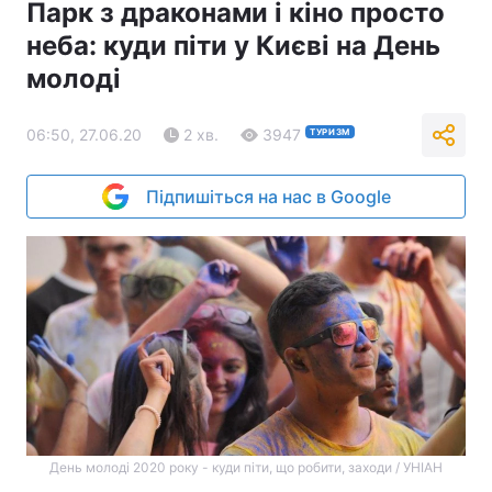
Парк з драконами і кіно просто
неба: куди піти у Києві на День
молоді
06:50, 27.06.20
2 хв.
3947
ТУРИЗМ
Підпишіться на нас в Google
День молоді 2020 року - куди піти, що робити, заходи / УНІАН