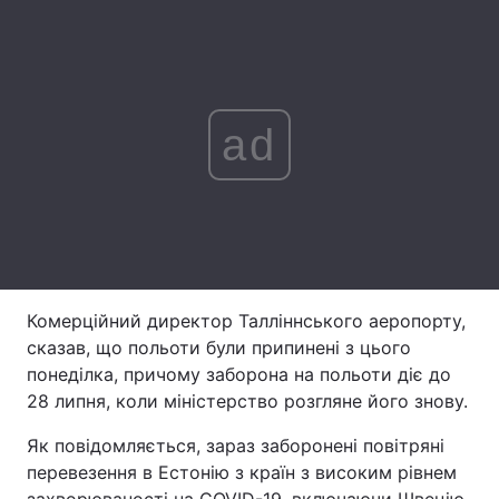
Лонгріди
Відео з Youtube
Статті
ad
Інтерв'ю
Думки
Архів
Вакансії
Контакти
Послуги
Комерційний директор Талліннського аеропорту,
сказав, що польоти були припинені з цього
понеділка, причому заборона на польоти діє до
28 липня, коли міністерство розгляне його знову.
Як повідомляється, зараз заборонені повітряні
перевезення в Естонію з країн з високим рівнем