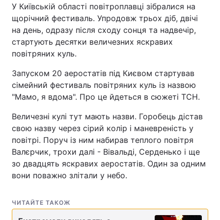
У Київській області повітроплавці зібралися на
щорічний фестиваль. Упродовж трьох діб, двічі
на день, одразу після сходу сонця та надвечір,
стартують десятки величезних яскравих
повітряних куль.
Запуском 20 аеростатів під Києвом стартував
сімейний фестиваль повітряних куль із назвою
"Мамо, я вдома". Про це йдеться в сюжеті ТСН.
Величезні кулі тут мають назви. Горобець дістав
свою назву через сірий колір і маневреність у
повітрі. Поруч із ним набирав теплого повітря
Валєрчик, трохи далі - Вівальді, Серденько і ще
зо двадцять яскравих аеростатів. Один за одним
вони поважно злітали у небо.
ЧИТАЙТЕ ТАКОЖ