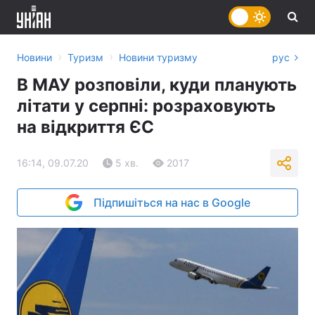
›
›
Новини
Туризм
Новини туризму
рус
В МАУ розповіли, куди планують
літати у серпні: розраховують
на відкриття ЄС
16:14, 09.07.20
5 хв.
2017
Підпишіться на нас в Google