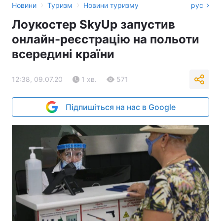
›
›
Новини
Туризм
Новини туризму
рус
Лоукостер SkyUp запустив
онлайн-реєстрацію на польоти
всередині країни
12:38, 09.07.20
1 хв.
571
Підпишіться на нас в Google