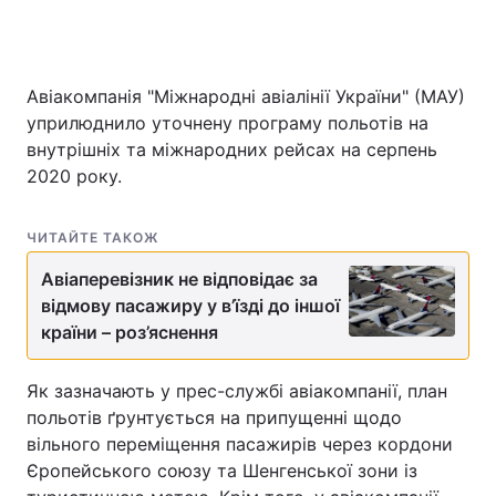
Авіакомпанія "Міжнародні авіалінії України" (МАУ)
Головна
Війна
уприлюднило уточнену програму польотів на
Україна
Політика
внутрішніх та міжнародних рейсах на серпень
2020 року.
Економіка
Світ
ЧИТАЙТЕ ТАКОЖ
Спорт
Наука
Авіаперевізник не відповідає за
Техно і зв'язок
Лайт
відмову пасажиру у в’їзді до іншої
країни – роз’яснення
Зброя
Інциденти
Здоров'я
Туризм
Як зазначають у прес-службі авіакомпанії, план
польотів ґрунтується на припущенні щодо
Цікавинки
Погода
вільного переміщення пасажирів через кордони
Єропейського союзу та Шенгенської зони із
Екологія
Регіони