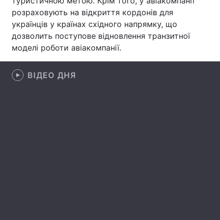
туристичною метою. Крім того, у авіакомпанії
розраховують на відкриття кордонів для
Лонгріди
українців у країнах східного напрямку, що
дозволить поступове відновлення транзитної
Відео з Youtube
Статті
моделі роботи авіакомпанії.
Інтерв'ю
Думки
ВІДЕО ДНЯ
Архів
Вакансії
Контакти
Послуги