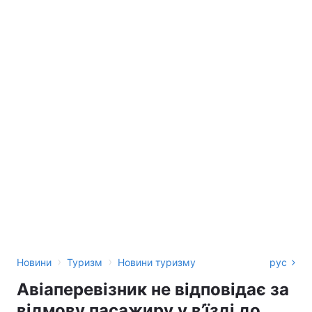
›
›
Новини
Туризм
Новини туризму
рус
Авіаперевізник не відповідає за
відмову пасажиру у в’їзді до