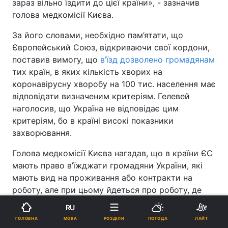
зараз вільно їздити до цієї країни», - зазначив
голова медкомісії Києва.
За його словами, необхідно пам’ятати, що
Європейський Союз, відкриваючи свої кордони,
поставив вимогу, що
в’їзд дозволено громадянам
тих країн, в яких кількість хворих на
коронавірусну хворобу на 100 тис. населення має
відповідати визначеним критеріям. Гелевей
наголосив, що Україна не відповідає цим
критеріям, бо в країні високі показники
захворювання.
Голова медкомісії Києва нагадав, що в країни ЄС
мають право в’їжджати громадяни України, які
мають вид на проживання або контракти на
роботу, але при цьому йдеться про роботу, де
роботодавець доводить, що ці працівники вкрай
RU
потрібні.
МОВА
ГОЛОВНА
РОЗДІЛИ
ПОГОДА
ЛАЙТ
Реклама