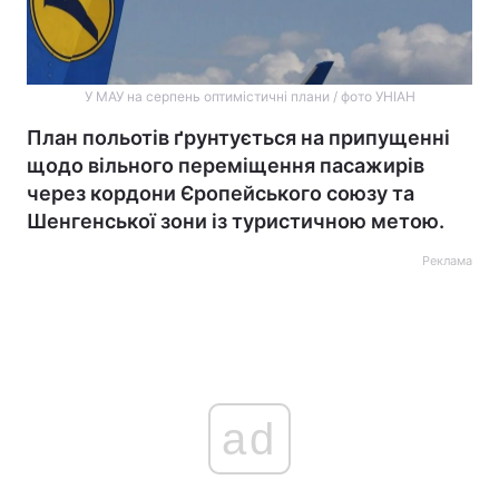
У МАУ на серпень оптимістичні плани / фото УНІАН
План польотів ґрунтується на припущенні
щодо вільного переміщення пасажирів
через кордони Єропейського союзу та
Шенгенської зони із туристичною метою.
Реклама
ad