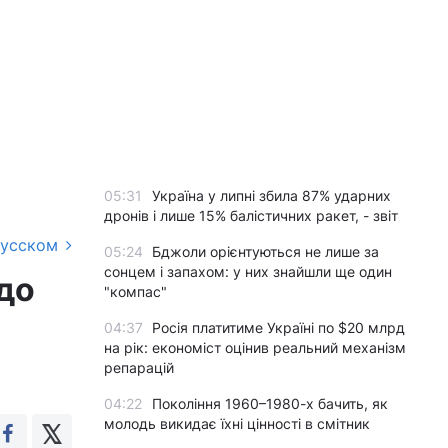
05:31
Україна у липні збила 87% ударних
дронів і лише 15% балістичних ракет, - звіт
русском
05:24
Бджоли орієнтуються не лише за
сонцем і запахом: у них знайшли ще один
 до
"компас"
04:37
Росія платитиме Україні по $20 млрд
на рік: економіст оцінив реальний механізм
репарацій
04:22
Покоління 1960–1980-х бачить, як
молодь викидає їхні цінності в смітник