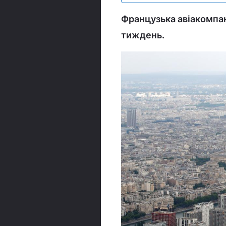
Французька авіакомпан
тиждень.