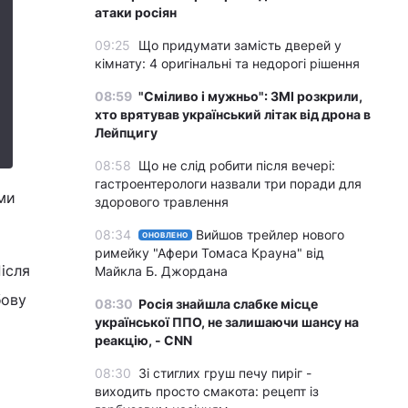
атаки росіян
09:25
Що придумати замість дверей у
кімнату: 4 оригінальні та недорогі рішення
08:59
"Сміливо і мужньо": ЗМІ розкрили,
хто врятував український літак від дрона в
Лейпцигу
08:58
Що не слід робити після вечері:
гастроентерологи назвали три поради для
ми
здорового травлення
08:34
Вийшов трейлер нового
ОНОВЛЕНО
римейку "Афери Томаса Крауна" від
ісля
Майкла Б. Джордана
бову
08:30
Росія знайшла слабке місце
української ППО, не залишаючи шансу на
реакцію, - CNN
08:30
Зі стиглих груш печу пиріг -
виходить просто смакота: рецепт із