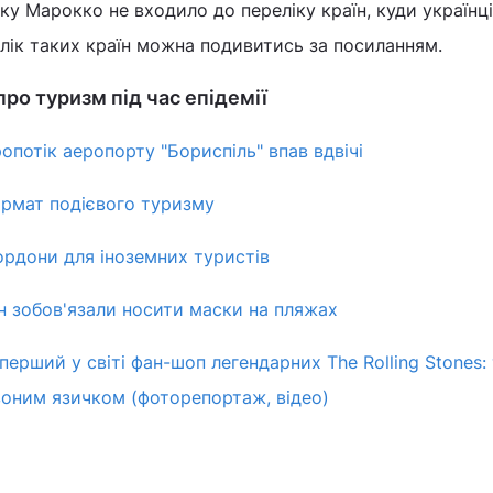
ку Марокко не входило до переліку країн, куди українц
елік таких країн можна подивитись за посиланням.
ро туризм під час епідемії
опотік аеропорту "Бориспіль" впав вдвічі
ормат подієвого туризму
ордони для іноземних туристів
н зобов'язали носити маски на пляжах
перший у світі фан-шоп легендарних The Rolling Stones:
воним язичком (фоторепортаж, відео)