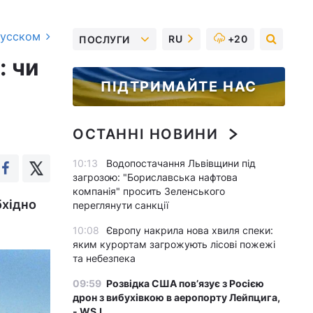
русском
RU
+20
ПОСЛУГИ
: чи
ПІДТРИМАЙТЕ НАС
ОСТАННІ НОВИНИ
10:13
Водопостачання Львівщини під
загрозою: "Бориславська нафтова
компанія" просить Зеленського
бхідно
переглянути санкції
10:08
Європу накрила нова хвиля спеки:
яким курортам загрожують лісові пожежі
та небезпека
09:59
Розвідка США пов’язує з Росією
дрон з вибухівкою в аеропорту Лейпцига,
- WSJ