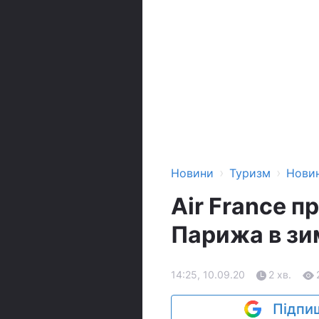
›
›
Новини
Туризм
Нови
Air France п
Парижа в зи
14:25, 10.09.20
2 хв.
Підпиш