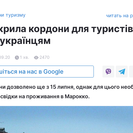
ни туризму
читать на 
крила кордони для туристів
 українцям
09.20
1 хв.
2470
іться на нас в Google
їни дозволено ще з 15 липня, однак для цього нео
свідки на проживання в Марокко.