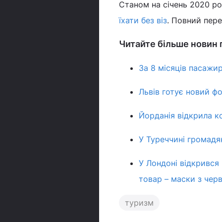
Станом на січень 2020 ро
їхати без віз
. Повний пер
Читайте більше новин п
За 8 місяців пасажир
Львів готує новий ф
Йорданія відкрила к
У Туреччині громадя
У Лондоні відкрився 
товар – маски з чер
туризм