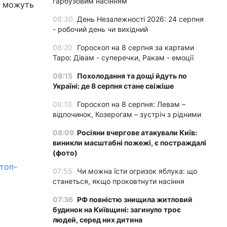
гарбузовим насінням
і можуть
08:30
День Незалежності 2026: 24 серпня
- робочий день чи вихідний
08:20
Гороскоп на 8 серпня за картами
Таро: Дівам - суперечки, Ракам - емоції
08:15
Похолодання та дощі йдуть по
Україні: де 8 серпня стане свіжіше
08:10
Гороскоп на 8 серпня: Левам –
відпочинок, Козерогам – зустріч з рідними
08:09
Росіяни вчергове атакували Київ:
виникли масштабні пожежі, є постраждалі
(фото)
 топ-
07:55
Чи можна їсти огризок яблука: що
станеться, якщо проковтнути насіння
07:36
РФ повністю знищила житловий
будинок на Київщині: загинуло троє
людей, серед них дитина