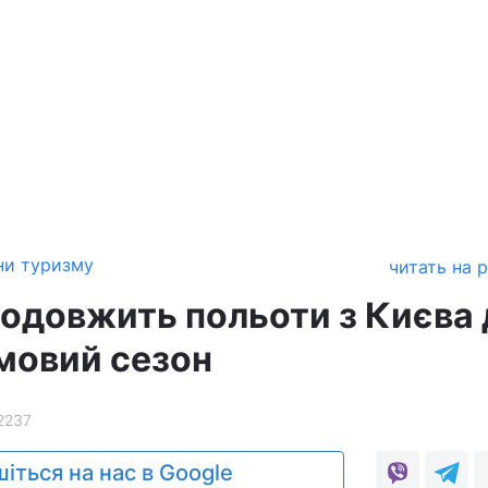
ни туризму
читать на 
родовжить польоти з Києва
мовий сезон
2237
іться на нас в Google