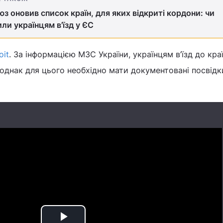
з оновив список країн, для яких відкриті кордони: чи
ли українцям в'їзд у ЄС
oit
. За інформацією МЗС України, українцям в’їзд до кра
 однак для цього необхідно мати документовані посвідк