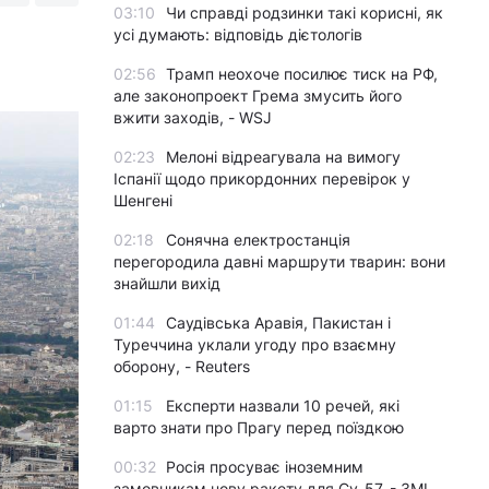
03:10
Чи справді родзинки такі корисні, як
усі думають: відповідь дієтологів
02:56
Трамп неохоче посилює тиск на РФ,
але законопроект Грема змусить його
вжити заходів, - WSJ
02:23
Мелоні відреагувала на вимогу
Іспанії щодо прикордонних перевірок у
Шенгені
02:18
Сонячна електростанція
перегородила давні маршрути тварин: вони
знайшли вихід
01:44
Саудівська Аравія, Пакистан і
Туреччина уклали угоду про взаємну
оборону, - Reuters
01:15
Експерти назвали 10 речей, які
варто знати про Прагу перед поїздкою
00:32
Росія просуває іноземним
замовникам нову ракету для Су-57, - ЗМІ