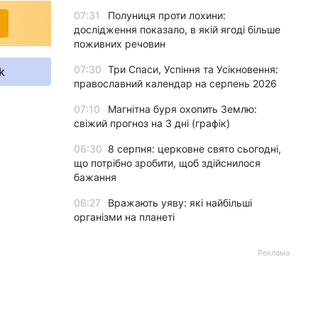
07:31
Полуниця проти лохини:
дослідження показало, в якій ягоді більше
поживних речовин
07:30
Три Спаси, Успіння та Усікновення:
k
православний календар на серпень 2026
07:10
Магнітна буря охопить Землю:
свіжий прогноз на 3 дні (графік)
06:30
8 серпня: церковне свято сьогодні,
що потрібно зробити, щоб здійснилося
бажання
06:27
Вражають уяву: які найбільші
організми на планеті
Реклама