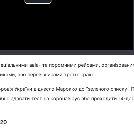
Play
Video
пеціальними авіа- та поромними рейсами, організовани
ками, або перевізниками третіх країн.
ров’я України віднесло Марокко до “зеленого списку”. П
рібно здавати тест на коронавірус або проходити 14-до
020