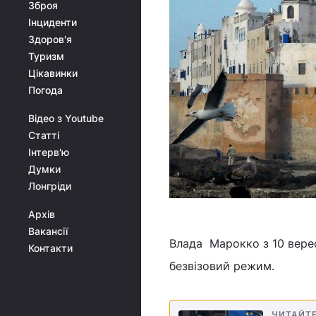
Зброя
Інциденти
Здоров'я
Туризм
Цікавинки
Погода
Відео з Youtube
Статті
Інтерв'ю
Думки
Лонгріди
Архів
Вакансії
Влада Марокко з 10 верес
Контакти
безвізовий режим.
ЧИТАЙТ