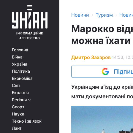
›
›
Новини
Туризм
Нови
Марокко від
ІНФОРМАЦІЙНЕ
можна їхати
АГЕНТСТВО
Головна
Дмитро Захаров
Війна
14:53, 10.
Україна
Підпиш
Політика
Економіка
Світ
Українцям в’їзд до кра
Екологія
мати документовані по
Регіони
Спорт
Наука
Техно і зв'язок
Лайт