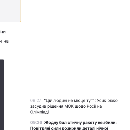
їни
и на
09:27
"Цій людині не місце тут": Усик різко
засудив рішення МОК щодо Росії на
Олімпіаді
09:26
Жодну балістичну ракету не збили:
Повітряні сили розкрили деталі нічної