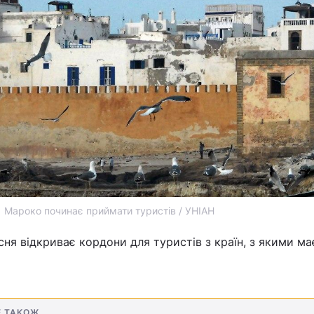
Мароко починає приймати туристів / УНІАН
ня відкриває кордони для туристів з країн, з якими ма
Е ТАКОЖ