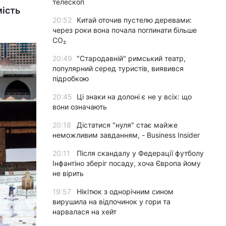
телескоп
мість
20:52
Китай оточив пустелю деревами:
через роки вона почала поглинати більше
CO₂
20:49
"Стародавній" римський театр,
популярний серед туристів, виявився
підробкою
20:45
Ці знаки на долоні є не у всіх: що
вони означають
20:18
Дістатися "нуля" стає майже
неможливим завданням, - Business Insider
20:11
Після скандалу у Федерації футболу
Інфантіно зберіг посаду, хоча Європа йому
не вірить
19:57
Нікітюк з однорічним сином
вирушила на відпочинок у гори та
нарвалася на хейт