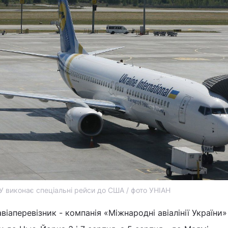
 виконає спеціальні рейси до США / фото УНІАН
іаперевізник - компанія «Міжнародні авіалінії України»