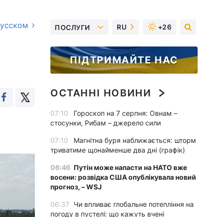
русском
RU
+26
ПОСЛУГИ
ПІДТРИМАЙТЕ НАС
ОСТАННІ НОВИНИ
07:10
Гороскоп на 7 серпня: Овнам –
стосунки, Рибам – джерело сили
07:10
Магнітна буря наближається: шторм
триватиме щонайменше два дні (графік)
06:46
Путін може напасти на НАТО вже
восени: розвідка США опублікувала новий
прогноз, – WSJ
06:37
Чи впливає глобальне потепління на
погоду в пустелі: що кажуть вчені