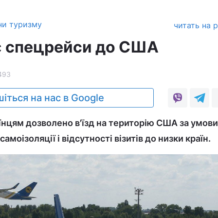
ни туризму
читать на 
є спецрейси до США
493
іться на нас в Google
їнцям дозволено в'їзд на територію США за умови
моізоляції і відсутності візитів до низки країн.