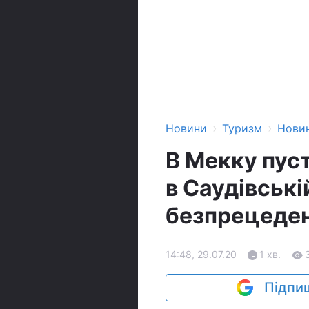
›
›
Новини
Туризм
Нови
В Мекку пус
в Саудівські
безпрецеден
14:48, 29.07.20
1 хв.
Підпиш