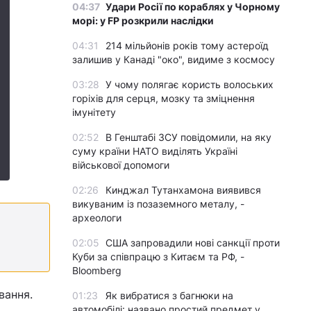
04:37
Удари Росії по кораблях у Чорному
морі: у FP розкрили наслідки
04:31
214 мільйонів років тому астероїд
залишив у Канаді "око", видиме з космосу
03:28
У чому полягає користь волоських
горіхів для серця, мозку та зміцнення
імунітету
02:52
В Генштабі ЗСУ повідомили, на яку
суму країни НАТО виділять Україні
військової допомоги
02:26
Кинджал Тутанхамона виявився
викуваним із позаземного металу, -
археологи
02:05
США запровадили нові санкції проти
Куби за співпрацю з Китаєм та РФ, -
Bloomberg
вання.
01:23
Як вибратися з багнюки на
автомобілі: названо простий предмет у