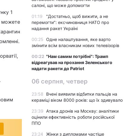
салоні, що може допомогти
нку 1
01:19
"Достатньо, щоб вижити, а не
ж можете
перемогти": ексчиновниця НАТО про
надання ракет Україні
карантин
00:25
Одне налаштування, яке варто
омленні.
змінити всім власникам нових телевізорів
орватії,
00:22
"Нам самим потрібні": Трамп
відреагував на прохання Зеленського
надати ракети до Patriot
.
06 серпня, четвер
23:58
Вчені виявили відбитки пальців на
зовим
кераміці віком 8000 років: що їх здивувало
23:39
Атака дронів на Москву: аналітики
оцінили ефективність роботи російської
ППО
23:24
Жінки з дипломами частіше