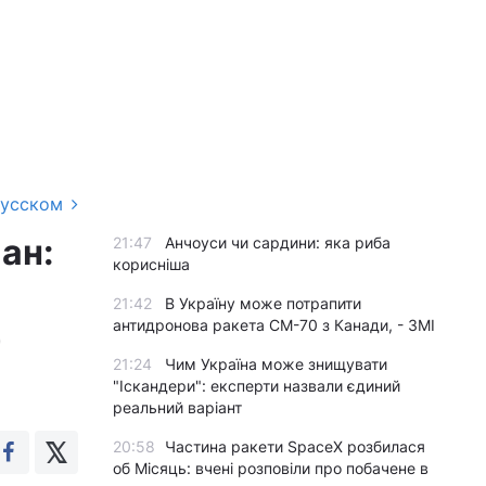
русском
ан:
21:47
Анчоуси чи сардини: яка риба
корисніша
21:42
В Україну може потрапити
антидронова ракета CM-70 з Канади, - ЗМІ
)
21:24
Чим Україна може знищувати
"Іскандери": експерти назвали єдиний
реальний варіант
20:58
Частина ракети SpaceX розбилася
об Місяць: вчені розповіли про побачене в