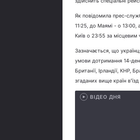
здійснить спеціальні рейс
Як повідомила прес-служ
11:25, до Маямі - о 13:00
Київ о 23:55 за місцевим 
Зазначається, що українц
умови дотримання 14-денно
Британії, Ірландії, КНР, Б
згаданих вище країн в'їз
ВІДЕО ДНЯ