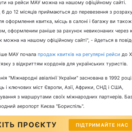
уги на рейси МАУ можна на нашому офіційному сайті.
 6 до 12 місяців приймаються до перевезення з розраху
ля оформлення квитка, місць в салоні і багажу ви тако
м, оформленим раніше за рахунок невиконаних через 
 можна на нашому офіційному сайті", - йдеться в повід
ніше МАУ почала
продаж квитків на регулярні рейси
до Х
в'язку з відкриттям кордонів для українських туристів.
нія "Міжнародні авіалінії України" заснована в 1992 році
ь і ключових міст Європи, Азії, Африки, СНД і США,
ування з маршрутами своїх міжнародних партнерів. Ба
одний аеропорт Києва "Бориспіль".
ІТЬ ПРОЄКТУ
ПІДТРИМАЙТЕ НАС