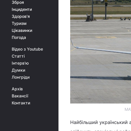
Зброя
Інциденти
Здоров'я
Туризм
Цікавинки
Погода
Відео з Youtube
Статті
Інтерв'ю
Думки
Лонгріди
Архів
Вакансії
Контакти
МАУ
Найбільший український ав