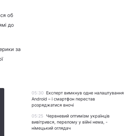
ся об
ямі до
ерики за
ої
05:30
Експерт вимкнув одне налаштування
Android – і смартфон перестав
розряджатися вночі
05:25
Червневий оптимізм українців
вивітрився, перелому у війні нема, -
німецький оглядач