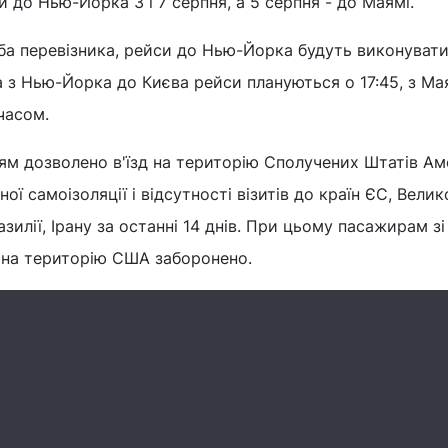
и до Нью-Йорка 3 і 7 серпня, а 5 серпня - до Маямі.
ба перевізника, рейси до Нью-Йорка будуть виконувати
, а з Нью-Йорка до Києва рейси плануються о 17:45, з Ма
часом.
ям дозволено в'їзд на територію Сполучених Штатів Ам
ї самоізоляції і відсутності візитів до країн ЄС, Велик
разилії, Ірану за останні 14 днів. При цьому пасажирам зі
д на територію США заборонено.