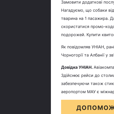
Замовити додаткові посл
Нагадуємо, що собаки від
тварина на 1 пасажира. Д
скористатися промо-кодо
подорожей. Купити квиток
Як повідомляв УНІАН, ра
Чорногорії та Албанії у з
Довідка УНІАН.
Авіакомпа
Здійснює рейси до столиц
забезпечуючи також стик
аеропортом МАУ є міжнар
ДОПОМОЖ