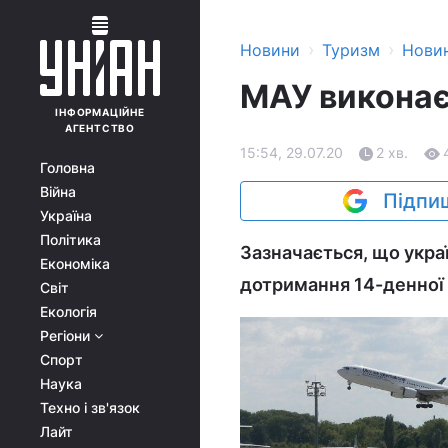
›
›
Новини
Туризм
Нови
МАУ викона
ІНФОРМАЦІЙНЕ
АГЕНТСТВО
15:54, 29.07.20
2 хв.
Головна
Війна
Підпиш
Україна
Політика
Зазначається, що укра
Економіка
дотримання 14-денної са
Світ
Екологія
Регіони
Спорт
Наука
Техно і зв'язок
Лайт