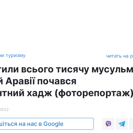
ни туризму
читать на 
тили всього тисячу мусульм
й Аравії почався
тний хадж (фоторепортаж
3932
іться на нас в Google