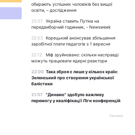
обирають успішних чоловіків без вищої
освіти, – дослідження
23:07
Україна ставить Путіна на
передвиборчий годинник, - Newsweek
22:53
Корецький анонсував збільшення
заробітної плати педагогів з 1 вересня
22:12
Міф зруйновано: скільки насправді
можуть працювати ядерні реактори
22:00
Така зброя є лише у кількох країн:
Зеленський про створення української
балістики
21:57
"Динамо" здобуло важливу
перемогу у кваліфікації Ліги конференцій
Реклама