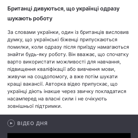
Британці дивуються, що українці одразу
Лонгріди
шукають роботу
Відео з Youtube
Статті
За словами українки, один із британців висловив
думку, що українські біженці припускаються
Інтерв'ю
Думки
помилки, коли одразу після приїзду намагаються
знайти будь-яку роботу. Він вважає, що спочатку
Архів
Вакансії
варто використати можливості для навчання,
підвищення кваліфікації або вивчення мови,
Контакти
живучи на соцдопомогу, а вже потім шукати
Послуги
кращі вакансії. Авторка відео припускає, що
українці діють інакше через звичку покладатися
насамперед на власні сили і не очікують
зовнішньої підтримки.
ВІДЕО ДНЯ