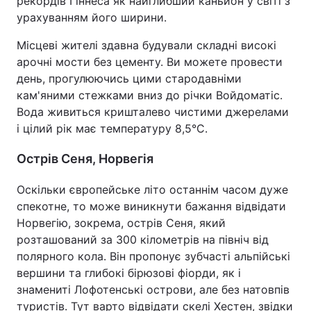
рекордів Гіннеса як найглибший каньйон у світі з
урахуванням його ширини.
Місцеві жителі здавна будували складні високі
арочні мости без цементу. Ви можете провести
день, прогулюючись цими стародавніми
кам'яними стежками вниз до річки Войдоматіс.
Вода живиться кришталево чистими джерелами
і цілий рік має температуру 8,5°C.
Острів Сеня, Норвегія
Оскільки європейське літо останнім часом дуже
спекотне, то може виникнути бажання відвідати
Норвегію, зокрема, острів Сеня, який
розташований за 300 кілометрів на північ від
полярного кола. Він пропонує зубчасті альпійські
вершини та глибокі бірюзові фіорди, як і
знамениті Лофотенські острови, але без натовпів
туристів. Тут варто відвідати скелі Хестен, звідки