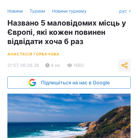
›
›
Новини
Туризм
Новини туризму
рус
Названо 5 маловідомих місць у
Європі, які кожен повинен
відвідати хоча б раз
АНАСТАСІЯ ГОРБАЧОВА
21:57, 06.06.26
4 хв.
1660
Підпишіться на нас в Google