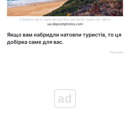
У Європі ще є гарні місця без натовпів туристів / фото
ua.depositphotos.com
Якщо вам набридли натовпи туристів, то ця
добірка саме для вас.
Реклама
ad