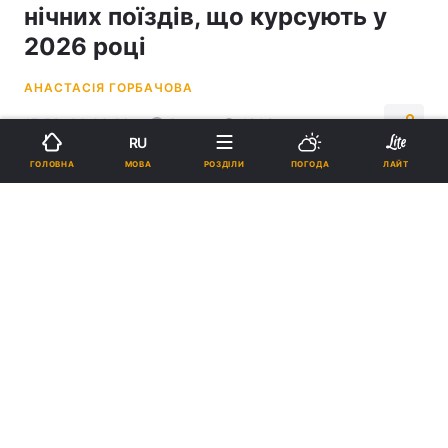
нічних поїздів, що курсують у
2026 році
АНАСТАСІЯ ГОРБАЧОВА
17:59, 06.06.26
3 хв.
1902
RU
МОВА
ГОЛОВНА
РОЗДІЛИ
ПОГОДА
ЛАЙТ
Підпишіться на нас в Google
Уся інформація про нічні поїзди в Європі зібрана на одному ресурсі
/ фото
ua.depositphotos.com