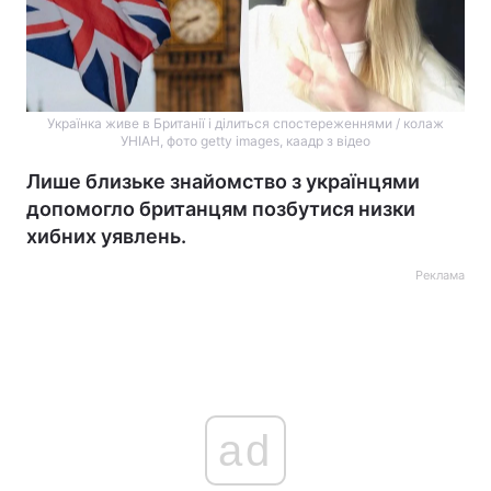
Українка живе в Британії і ділиться спостереженнями / колаж
УНІАН, фото getty images, каадр з відео
Лише близьке знайомство з українцями
допомогло британцям позбутися низки
хибних уявлень.
Реклама
ad