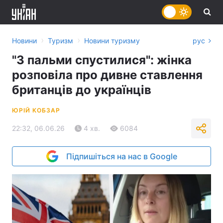
›
›
Новини
Туризм
Новини туризму
рус
"З пальми спустилися": жінка
розповіла про дивне ставлення
британців до українців
ЮРІЙ КОБЗАР
22:32, 06.06.26
4 хв.
6084
Підпишіться на нас в Google