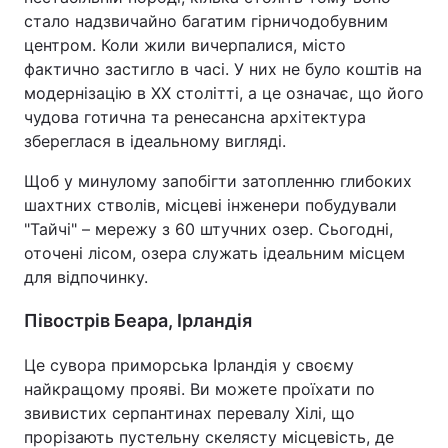
стало надзвичайно багатим гірничодобувним
центром. Коли жили вичерпалися, місто
фактично застигло в часі. У них не було коштів на
модернізацію в XX столітті, а це означає, що його
чудова готична та ренесансна архітектура
збереглася в ідеальному вигляді.
Щоб у минулому запобігти затопленню глибоких
шахтних стволів, місцеві інженери побудували
"Тайчі" – мережу з 60 штучних озер. Сьогодні,
оточені лісом, озера служать ідеальним місцем
для відпочинку.
Півострів Беара, Ірландія
Це сувора приморська Ірландія у своєму
найкращому прояві. Ви можете проїхати по
звивистих серпантинах перевалу Хілі, що
прорізають пустельну скелясту місцевість, де