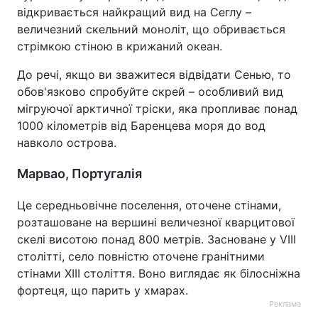
відкривається найкращий вид на Сеглу –
величезний скельний моноліт, що обривається
стрімкою стіною в крижаний океан.
До речі, якщо ви зважитеся відвідати Сенью, то
обов'язково спробуйте скрей – особливий вид
мігруючої арктичної тріски, яка пропливає понад
1000 кілометрів від Баренцева моря до вод
навколо острова.
Марвао, Португалія
Це середньовічне поселення, оточене стінами,
розташоване на вершині величезної кварцитової
скелі висотою понад 800 метрів. Засноване у VIII
столітті, село повністю оточене гранітними
стінами XIII століття. Воно виглядає як білосніжна
фортеця, що парить у хмарах.
Реклама