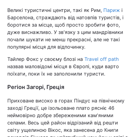
Великі туристичні центри, такі як Рим,
Париж
і
Барселона, страждають від натовпів туристів, і
боротися за місце, щоб просто зробити фото,
дуже виснажливо. У зв'язку з цим мандрівники
почали шукати не менш прекрасні, але не такі
популярні місця для відпочинку.
Тайлер Фокс у своєму блозі на
Travel off path
назвав маловідомі місця в Європі, куди варто
поїхати, поки їх не заполонили туристи.
Регіон Загорі, Греція
Приховане високо в горах Піндус на північному
заході Греції, це ізольоване плато рясніє 46
неймовірно добре збереженими кам'яними
селами. Весь цей район відрізаний від решти
світу ущелиною Вікос, яка занесена до Книги