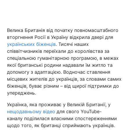
Головна
Війна
Велика Британія від початку повномасштабного
вторгнення Росії в Україну відкрила двері для
Україна
Політика
українських біженців
. Тисячі наших
Економіка
Світ
співвітчизників переїхали до королівства за
спеціальною гуманітарною програмою, в межах
Спорт
Наука
якої британські родини надавали їм житло та
допомогу з адаптацією. Водночас ставлення
Техно і зв'язок
Лайт
місцевих жителів до українців, за словами самих
біженців, буває різним – від щирої підтримки до
Зброя
Інциденти
упереджень.
Здоров'я
Туризм
Українка, яка проживає у Великій Британії, у
нещодавньому відео
для свого YouTube-
Цікавинки
Погода
каналу поділилася власними спостереженнями
щодо того, як британці сприймають українців.
Екологія
Регіони