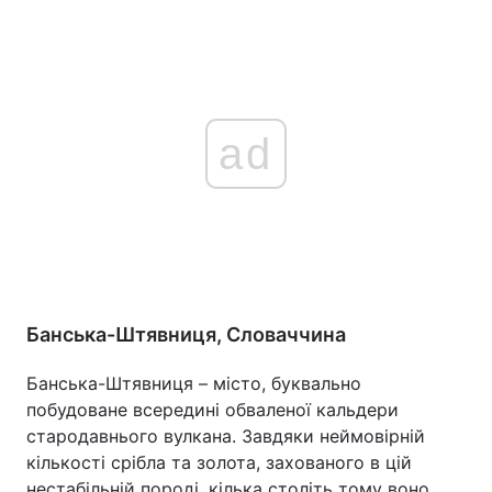
ad
Банська-Штявниця, Словаччина
Банська-Штявниця – місто, буквально
побудоване всередині обваленої кальдери
стародавнього вулкана. Завдяки неймовірній
кількості срібла та золота, захованого в цій
нестабільній породі, кілька століть тому воно