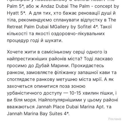
Palm 5*, або ж Andaz Dubai The Palm - concept by
Hyatt 5*. А для тих, хто бажає реновації душі й
тіла, рекомендуємо спланувати відпустку в The
Retreat Palm Dubai MGallery by Sofitel 4*. Такої
кількості та якості оздоровчо-лікувальних
процедур годі й шукати.
Хочете жити в самісінькому серці одного із
найпрестижніших районів міста? Тоді ласкаво
просимо до Дубай Марини. Прокидаєтесь
ранком, замовляєте філіжанку запашної кави та
споглядаєте ранкову метушню міста мрії. А як
захочеться опинитися поза зоною
урбаністичного доступу — 10-15 хвилин пішки, і
ви біля моря. Найпопулярнішими у цьому районі
вважаються Jannah Place Dubai Marina Apt. та
Jannah Marina Bay Suites 4*.
Реклама