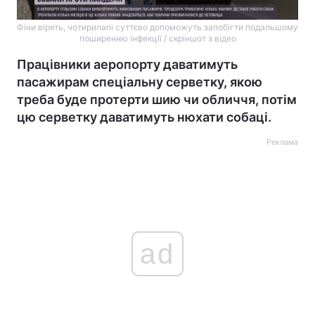
Фіни вірять, чотирилапі суттєво допоможуть запобігти подальшому
поширенню інфекції / скріншот з відео
Працівники аеропорту даватимуть
пасажирам спеціальну серветку, якою
треба буде протерти шию чи обличчя, потім
цю серветку даватимуть нюхати собаці.
Реклама
ad