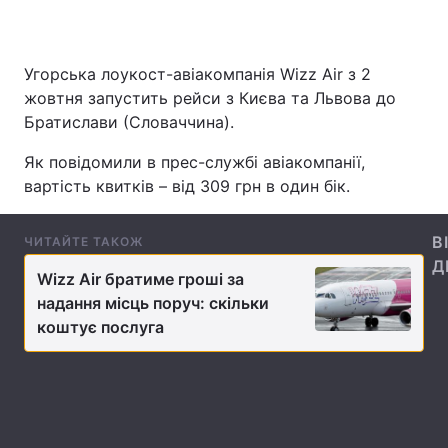
Угорська лоукост-авіакомпанія Wizz Air з 2
Головна
Війна
жовтня запустить рейси з Києва та Львова до
Братислави (Словаччина).
Україна
Політика
Як повідомили в прес-службі авіакомпанії,
Економіка
Світ
вартість квитків – від 309 грн в один бік.
Спорт
Наука
В
ЧИТАЙТЕ ТАКОЖ
Техно і зв'язок
Лайт
Д
Wizz Air братиме гроші за
надання місць поруч: скільки
Зброя
Інциденти
коштує послуга
Здоров'я
Туризм
Цікавинки
Погода
Екологія
Регіони