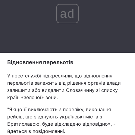
ad
Лонгріди
Відео з Youtube
Статті
Інтерв'ю
Думки
Архів
Вакансії
Відновлення перельотів
Контакти
У прес-службі підкреслили, що відновлення
Послуги
перельотів залежить від рішення органів влади
залишити або видалити Словаччину зі списку
країн «зеленої» зони.
"Якщо її виключають з переліку, виконання
рейсів, що з'єднують українські міста з
Братиславою, буде відкладено відповідно», -
йдеться в повідомленні.