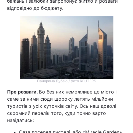
бажань і залюбки запропонує житло й розваги
відповідно до бюджету.
Панорама Дубаю / фото REUTERS
Про розваги.
Бо без них неможливе це місто і
саме за ними сюди щороку летять мільйони
туристів з усіх куточків світу. Ось наш доволі
скромний перелік того, куди точно варто
навідатись:
Оаза посеред пустелі, або «Miracle Garden».