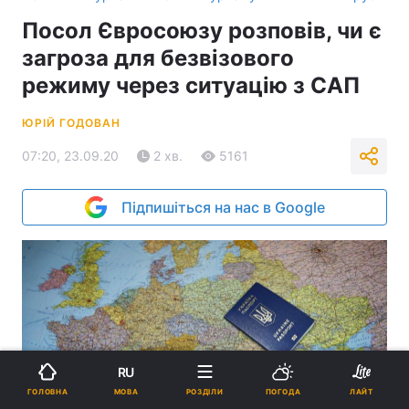
Посол Євросоюзу розповів, чи є
загроза для безвізового
режиму через ситуацію з САП
ЮРІЙ ГОДОВАН
07:20, 23.09.20
2 хв.
5161
Підпишіться на нас в Google
RU
МОВА
ГОЛОВНА
РОЗДІЛИ
ПОГОДА
ЛАЙТ