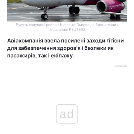
Будуть запущені рейси з Києва та Львова до Братислави /
Ілюстрація REUTERS
Авіакомпанія ввела посилені заходи гігієни
для забезпечення здоров'я і безпеки як
пасажирів, так і екіпажу.
Реклама
ad