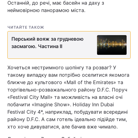
Останній, до речі, має басейн на даху з
неймовірною панорамою міста.
ЧИТАЙТЕ ТАКОЖ
Перський вояж за грудневою
засмагою. Частина II
Хочеться нестримного шопінгу та розваг? У
такому випадку вам потрібно оселитися якомога
ближче до культового «Mall of the Emirates» та
торгівельно-розважального району D.F.C. Поруч
«Festival City Mall» та можливість на власні очі
побачити «Imagine Show». Holiday Inn Dubai
Festival City 4*, наприклад, побудувати всередині
району D.F.C. А сам готель ідеально підійде тим,
хто хоче дивуватися, але бачив вже чимало.