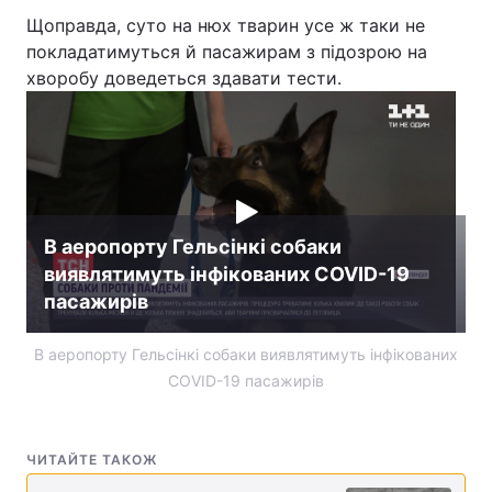
Щоправда, суто на нюх тварин усе ж таки не
покладатимуться й пасажирам з підозрою на
хворобу доведеться здавати тести.
В аеропорту Гельсінкі собаки
виявлятимуть інфікованих COVID-19
пасажирів
В аеропорту Гельсінкі собаки виявлятимуть інфікованих
COVID-19 пасажирів
ЧИТАЙТЕ ТАКОЖ