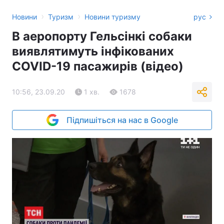
›
›
Новини
Туризм
Новини туризму
рус
В аеропорту Гельсінкі собаки
виявлятимуть інфікованих
COVID-19 пасажирів (відео)
10:56, 23.09.20
1 хв.
1678
Підпишіться на нас в Google