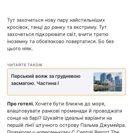
Тут захочеться нову пару найстильніших
кросівок, танці до ранку та екстриму. Тут
захочеться підкорювати світ, вчити третю
іноземну та обов’язково повертатися. Бо без
цього ніяк.
ЧИТАЙТЕ ТАКОЖ
Перський вояж за грудневою
засмагою. Частина I
Про готелі.
Хочете бути ближче до моря,
влаштовувати ранкові променади й проводжати
сонце на барі? Шукайте ідеальні варіанти на
першій лінії штучного острову Пальма Джумейра.
Приміром у новесенькому C Central Resort The