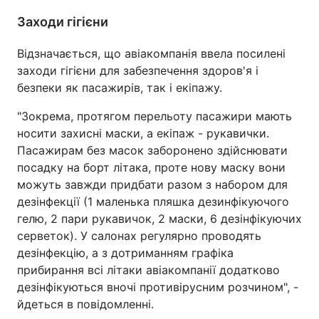
Заходи гігієни
Тема оформлення
Відзначається, що авіакомпанія ввела посилені
заходи гігієни для забезпечення здоров'я і
безпеки як пасажирів, так і екіпажу.
"Зокрема, протягом перельоту пасажири мають
носити захисні маски, а екіпаж - рукавички.
Пасажирам без масок заборонено здійснювати
посадку на борт літака, проте нову маску вони
можуть завжди придбати разом з набором для
дезінфекції (1 маленька пляшка дезинфікуючого
гелю, 2 пари рукавичок, 2 маски, 6 дезінфікуючих
серветок). У салонах регулярно проводять
дезінфекцію, а з дотриманням графіка
прибирання всі літаки авіакомпанії додатково
дезінфікуються вночі противірусним розчином", -
йдеться в повідомленні.