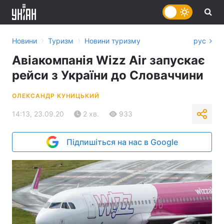
›
›
Новини
Туризм
Новини туризму
рус
Авіакомпанія Wizz Air запускає
рейси з України до Словаччини
ОЛЕКСАНДР КУНИЦЬКИЙ
14:13, 23.09.20
2 хв.
933
Підпишіться на нас в Google