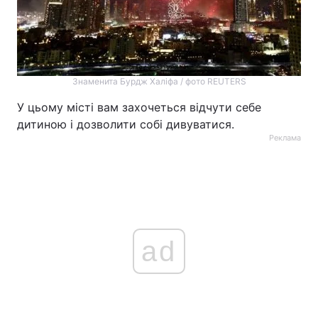
Знаменита Бурдж Халіфа / фото REUTERS
У цьому місті вам захочеться відчути себе
дитиною і дозволити собі дивуватися.
Реклама
ad