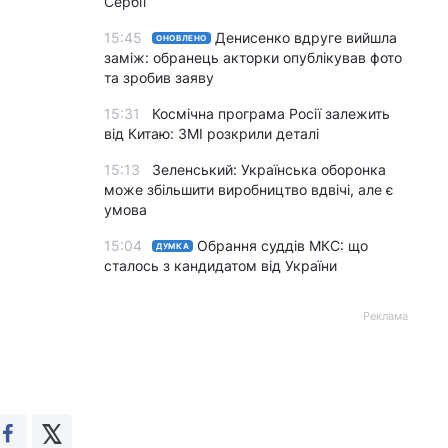
Сербії
15:45
Денисенко вдруге вийшла
ОНОВЛЕНО
заміж: обранець акторки опублікував фото
та зробив заяву
15:31
Космічна програма Росії залежить
від Китаю: ЗМІ розкрили деталі
15:13
Зеленський: Українська оборонка
може збільшити виробництво вдвічі, але є
умова
15:04
Обрання суддів МКС: що
ДУМКА
сталось з кандидатом від України
Реклама