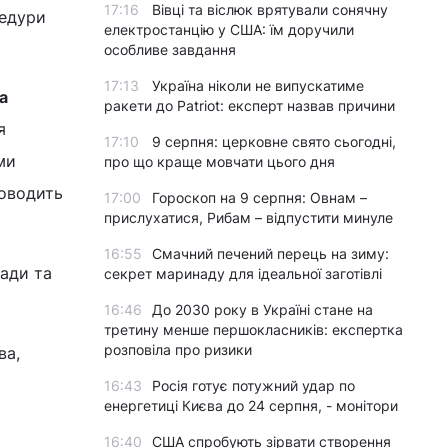
17:16
Вівці та віслюк врятували сонячну
цедури
електростанцію у США: їм доручили
особливе завдання
17:13
Україна ніколи не випускатиме
а
ракети до Patriot: експерт назвав причини
я
17:10
9 серпня: церковне свято сьогодні,
ми
про що краще мовчати цього дня
роводить
17:00
Гороскоп на 9 серпня: Овнам –
прислухатися, Рибам – відпустити минуле
16:55
Смачний печений перець на зиму:
лади та
секрет маринаду для ідеальної заготівлі
16:46
До 2030 року в Україні стане на
третину менше першокласників: експертка
розповіла про ризики
ва,
16:43
Росія готує потужний удар по
енергетиці Києва до 24 серпня, - монітори
16:40
США спробують зірвати створення