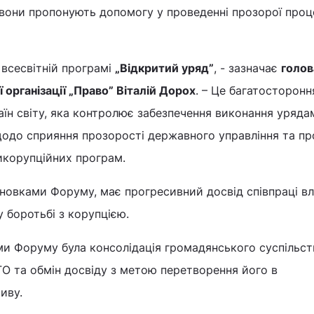
му вони пропонують допомогу у проведенні прозорої про
 всесвітній програмі
„Відкритий уряд”
, - зазначає
голов
 організації „Право” Віталій Дорох
. – Це багатосторонн
раїн світу, яка контролює забезпечення виконання уряда
щодо сприяння прозорості державного управління та п
икорупційних програм.
сновками Форуму, має прогресивний досвід співпраці в
у боротьбі з корупцією.
и Форуму була консолідація громадянського суспільст
ГО та обмін досвіду з метою перетворення його в
иву.