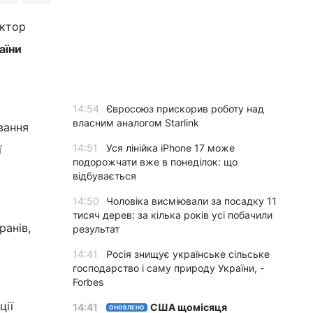
іктор
аїни
14:54
Євросоюз прискорив роботу над
власним аналогом Starlink
вання
14:51
Уся лінійка iPhone 17 може
ї
подорожчати вже в понеділок: що
відбувається
14:50
Чоловіка висміювали за посадку 11
тисяч дерев: за кілька років усі побачили
ранів,
результат
14:41
Росія знищує українське сільське
господарство і саму природу України, -
Forbes
ції
14:41
США щомісяця
ОНОВЛЕНО