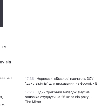
тнім
ву від
взагалі
17:38
Норвезькі військові навчають ЗСУ
"духу вікінгів" для виживання на фронті, - BI
17:26
Один трагічний випадок змусив
о,
чоловіка схуднути на 25 кг за пів року, -
The Mirror
ніж