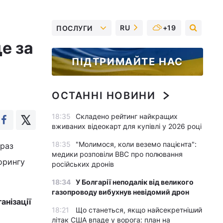
RU
+19
ПОСЛУГИ
е за
ПІДТРИМАЙТЕ НАС
ОСТАННІ НОВИНИ
18:35
Складено рейтинг найкращих
вживаних відеокарт для купівлі у 2026 році
18:35
"Молимося, коли веземо пацієнта":
араз
медики розповіли BBC про полювання
орингу
російських дронів
18:34
У Болгарії неподалік від великого
газопроводу вибухнув невідомий дрон
анізації
18:21
Що станеться, якщо найсекретніший
літак США впаде у ворога: план на