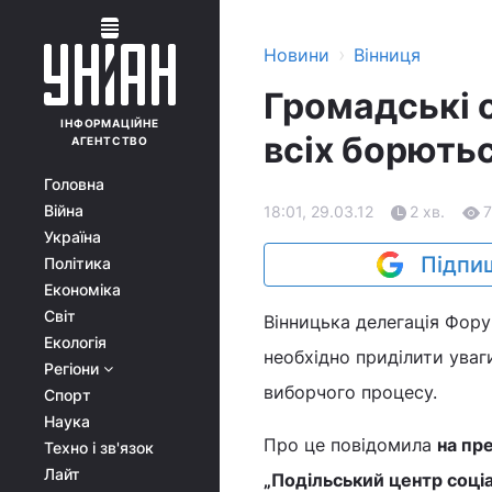
›
Новини
Вінниця
Громадські о
ІНФОРМАЦІЙНЕ
всіх борють
АГЕНТСТВО
Головна
Війна
18:01, 29.03.12
2 хв.
7
Україна
Підпиш
Політика
Економіка
Світ
Вінницька делегація Фору
Екологія
необхідно приділити уваг
Регіони
виборчого процесу.
Спорт
Наука
Про це повідомила
на пр
Техно і зв'язок
Лайт
„Подільський центр соці