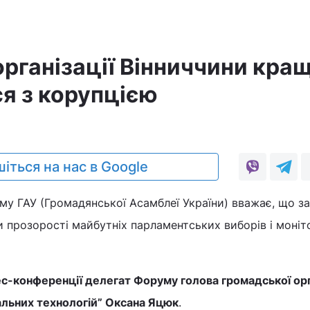
рганізації Вінниччини кращ
ся з корупцією
іться на нас в Google
му ГАУ (Громадянської Асамблеї України) вважає, що з
и прозорості майбутніх парламентських виборів і моніт
ес-конференції делегат Форуму голова громадської орг
альних технологій” Оксана Яцюк
.