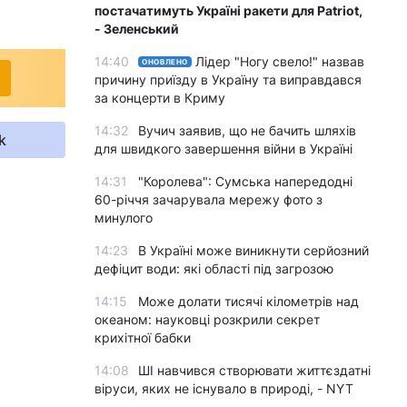
постачатимуть Україні ракети для Patriot,
- Зеленський
14:40
Лідер "Ногу свело!" назвав
ОНОВЛЕНО
причину приїзду в Україну та виправдався
за концерти в Криму
14:32
Вучич заявив, що не бачить шляхів
k
для швидкого завершення війни в Україні
14:31
"Королева": Сумська напередодні
60-річчя зачарувала мережу фото з
минулого
14:23
В Україні може виникнути серйозний
дефіцит води: які області під загрозою
14:15
Може долати тисячі кілометрів над
океаном: науковці розкрили секрет
крихітної бабки
14:08
ШІ навчився створювати життєздатні
віруси, яких не існувало в природі, - NYT