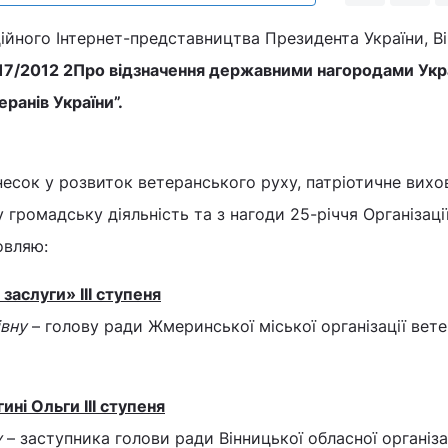
ційного Інтернет-представництва Президента України, В
17/2012 2Про відзначення державними нагородами Укр
еранів України”.
есок у розвиток ветеранського руху, патріотичне вихо
у громадську діяльність та з нагоди 25-річчя Організаці
овляю:
аслуги» III ступеня
вну
– голову ради Жмеринської міської організації вете
ні Ольги III ступеня
у
– заступника голови ради Вінницької обласної організа