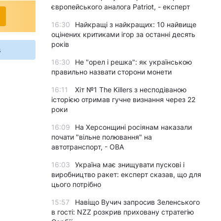
європейського аналога Patriot, - експерт
16:30
Найкращі з найкращих: 10 найвище
оцінених критиками ігор за останні десять
років
s
16:30
Не "орел і решка": як українською
правильно назвати сторони монети
16:11
Хіт №1 The Killers з несподіваною
історією отримав гучне визнання через 22
роки
16:09
На Херсонщині росіянам наказали
почати "вільне полювання" на
автотранспорт, - ОВА
16:03
Україна має знищувати пускові і
виробництво ракет: експерт сказав, що для
цього потрібно
15:57
Навіщо Вучич запросив Зеленського
в гості: NZZ розкрив приховану стратегію