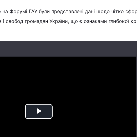
 на Форумі ГАУ були представлені дані щодо чітко сф
 і свобод громадян України, що є ознаками глибокої к
Play
Video