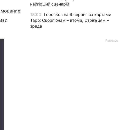
найгірший сценарій
ормованих
18:00
Гороскоп на 9 серпня за картами
ризи
Таро: Скорпіонам – втома, Стрільцям –
зрада
Реклама