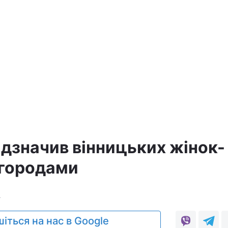
ідзначив вінницьких жінок-
агородами
4
іться на нас в Google