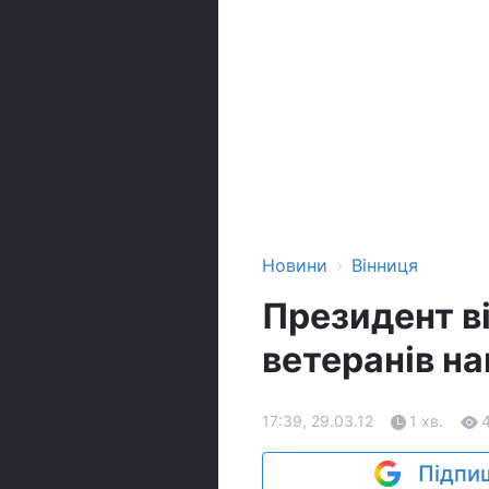
›
Новини
Вінниця
Президент в
ветеранів н
17:39, 29.03.12
1 хв.
Підпиш