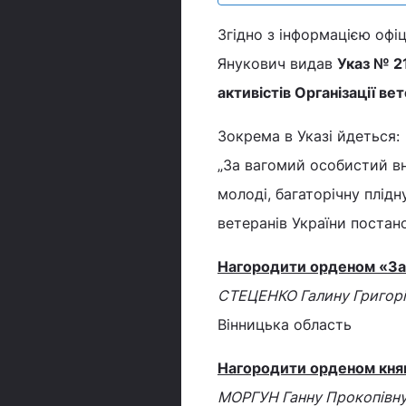
Згідно з інформацією офі
Янукович видав
Указ № 2
активістів Організації вет
Зокрема в Указі йдеться:
„За вагомий особистий вн
молоді, багаторічну плідн
ветеранів України постан
Нагородити орденом «За з
СТЕЦЕНКО Галину Григорі
Вінницька область
Нагородити орденом княги
МОРГУН Ганну Прокопівн