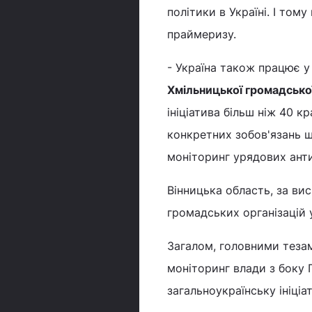
політики в Україні. І то
праймеризу.
- Україна також працює у
Хмільницької громадської
ініціатива більш ніж 40 к
конкретних зобов'язань 
моніторинг урядових ант
Вінницька область, за ви
громадських організацій 
Загалом, головними тезам
моніторинг влади з боку 
загальноукраїнську ініціат