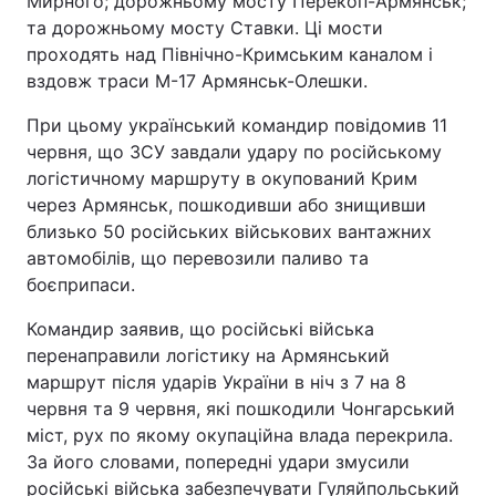
Мирного; дорожньому мосту Перекоп-Армянськ;
та дорожньому мосту Ставки. Ці мости
проходять над Північно-Кримським каналом і
вздовж траси М-17 Армянськ-Олешки.
При цьому український командир повідомив 11
червня, що ЗСУ завдали удару по російському
логістичному маршруту в окупований Крим
через Армянськ, пошкодивши або знищивши
близько 50 російських військових вантажних
автомобілів, що перевозили паливо та
боєприпаси.
Командир заявив, що російські війська
перенаправили логістику на Армянський
маршрут після ударів України в ніч з 7 на 8
червня та 9 червня, які пошкодили Чонгарський
міст, рух по якому окупаційна влада перекрила.
За його словами, попередні удари змусили
російські війська забезпечувати Гуляйпольський