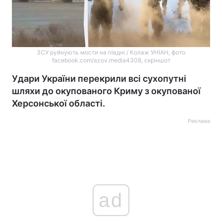
ЗСУ руйнують мости на півдні / Колаж УНІАН, фото
facebook.com/azov.media4308, скріншот
Удари України перекрили всі сухопутні
шляхи до окупованого Криму з окупованої
Херсонської області.
Реклама
ad