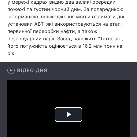
у мережі кадрах видно два великі осередки
пожежі та густий чорний дим. За попередньою
Лонгріди
інформацією, пошкодження могли отримати дві
установки АВТ, які використовуються на етапі
Відео з Youtube
Статті
первинної переробки нафти, а також
резервуарний парк. Завод належить "Татнефті",
Інтерв'ю
Думки
його потужність оцінюється в 16,2 млн тонн на
рік.
Архів
Вакансії
Контакти
ВІДЕО ДНЯ
Послуги
Play
Video