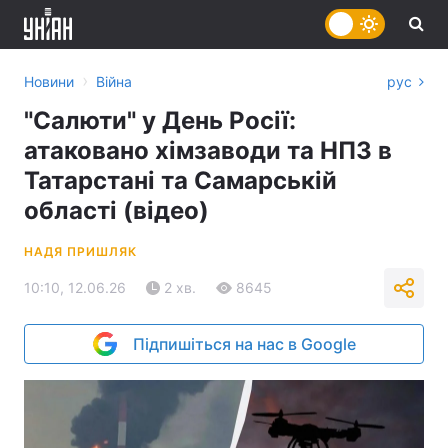
›
Новини
Війна
рус
"Салюти" у День Росії:
атаковано хімзаводи та НПЗ в
Татарстані та Самарській
області (відео)
НАДЯ ПРИШЛЯК
10:10, 12.06.26
2 хв.
8645
Підпишіться на нас в Google