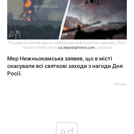
Під удар потрапив один із найбільших нафтохімічних заводів у Росії
/ Колаж УНІАН, фото
ua.depositphotos.com
, скріншот
Мер Нижньокамська заявив, що в місті
скасували всі святкові заходи з нагоди Дня
Росії.
Реклама
ad