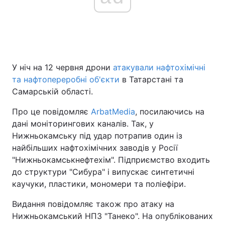
Головна
Війна
Україна
Політика
У ніч на 12 червня дрони
атакували нафтохімічні
та нафтопереробні об'єкти
в Татарстані та
Економіка
Світ
Самарській області.
Спорт
Наука
Про це повідомляє
ArbatMedia
, посилаючись на
дані моніторингових каналів. Так, у
Техно і зв'язок
Лайт
Нижньокамську під удар потрапив один із
найбільших нафтохімічних заводів у Росії
Зброя
Інциденти
"Нижньокамськнефтехім". Підприємство входить
до структури "Сибура" і випускає синтетичні
Здоров'я
Туризм
каучуки, пластики, мономери та поліефіри.
Цікавинки
Погода
Видання повідомляє також про атаку на
Нижньокамський НПЗ "Танеко". На опублікованих
Екологія
Регіони