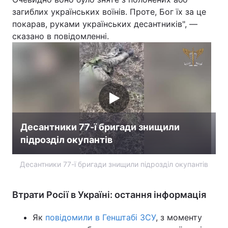
загиблих українських воїнів. Проте, Бог їх за це
Лонгріди
покарав, руками українських десантників", —
сказано в повідомленні.
Відео з Youtube
Статті
Інтерв'ю
Думки
Архів
Вакансії
Контакти
Десантники 77-ї бригади знищили
Послуги
підрозділ окупантів
Десантники 77-ї бригади знищили підрозділ окупантів
Втрати Росії в Україні: остання інформація
Як
повідомили в Генштабі ЗСУ
, з моменту