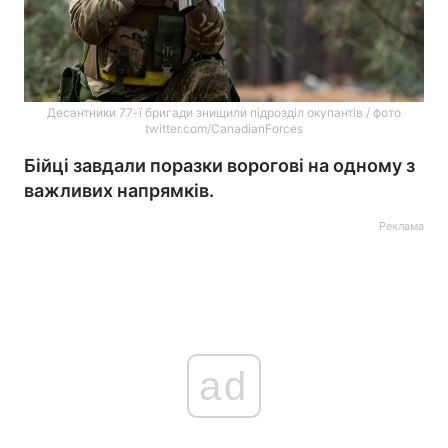
Десантники 77-ї бригади знищили підрозділ окупантів / фото
twitter.com/CanadianForces
Бійці завдали поразки ворогові на одному з
важливих напрямків.
Реклама
ad