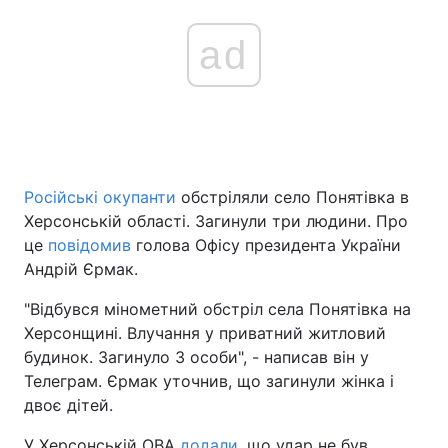
ad
Російські окупанти
обстріляли село Понятівка в
Херсонській області. Загинули три людини. Про
це
повідомив
голова Офісу президента України
Андрій Єрмак.
"Відбувся мінометний обстріл села Понятівка на
Херсонщині. Влучання у приватний житловий
будинок. Загинуло 3 особи", - написав він у
Телеграм. Єрмак уточнив, що загинули жінка і
двоє дітей.
У Херсонській ОВА
додали
, що удар не був