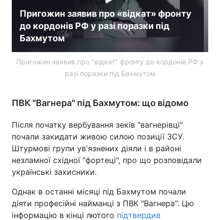
Пригожин заявив про «відкат» фронту
до кордонів РФ у разі поразки під
Бахмутом
Пригожин заявив про "відкат" фронту до кордонів РФ у
разі поразки під Бахмутом
ПВК "Вагнера" під Бахмутом: що відомо
Після початку вербування зеків "вагнерівці"
почали закидати живою силою позиції ЗСУ.
Штурмові групи ув'язнених діяли і в районі
незламної східної "фортеці", про що розповідали
українські захисники.
Однак в останні місяці під Бахмутом почали
діяти професійні найманці з ПВК "Вагнера". Цю
інформацію в кінці лютого
підтвердив