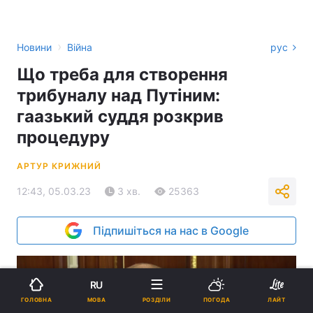
›
Новини
Війна
рус
Що треба для створення
трибуналу над Путіним:
гаазький суддя розкрив
процедуру
АРТУР КРИЖНИЙ
12:43, 05.03.23
3 хв.
25363
Підпишіться на нас в Google
RU
МОВА
ГОЛОВНА
РОЗДІЛИ
ПОГОДА
ЛАЙТ