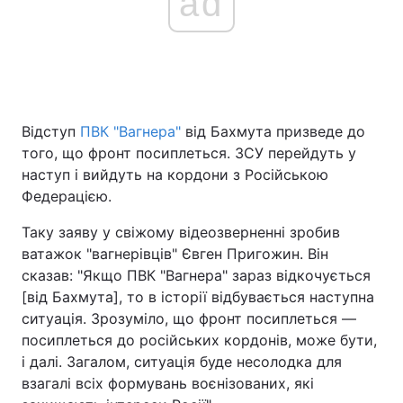
ad
Відступ
ПВК "Вагнера"
від Бахмута призведе до
того, що фронт посиплеться. ЗСУ перейдуть у
наступ і вийдуть на кордони з Російською
Федерацією.
Таку заяву у свіжому відеозверненні зробив
ватажок "вагнерівців" Євген Пригожин. Він
сказав: "Якщо ПВК "Вагнера" зараз відкочується
[від Бахмута], то в історії відбувається наступна
ситуація. Зрозуміло, що фронт посиплеться —
посиплеться до російських кордонів, може бути,
і далі. Загалом, ситуація буде несолодка для
взагалі всіх формувань воєнізованих, які