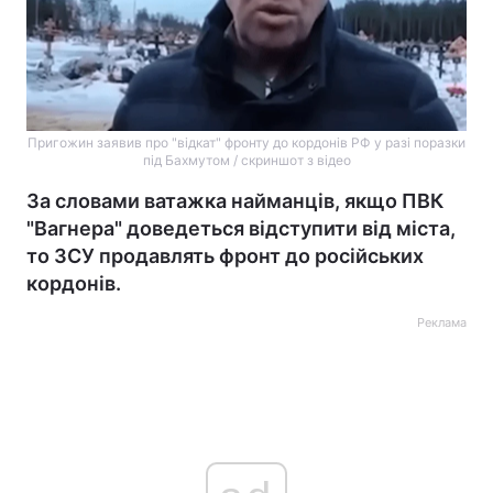
Пригожин заявив про "відкат" фронту до кордонів РФ у разі поразки
під Бахмутом / скриншот з відео
За словами ватажка найманців, якщо ПВК
"Вагнера" доведеться відступити від міста,
то ЗСУ продавлять фронт до російських
кордонів.
Реклама