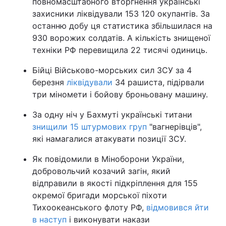
повномасштабного вторгнення українські
захисники ліквідували 153 120 окупантів. За
Тема оформлення
останню добу ця статистика збільшилася на
930 ворожих солдатів. А кількість знищеної
техніки РФ перевищила 22 тисячі одиниць.
Бійці Військово-морських сил ЗСУ за 4
березня
ліквідували
34 рашиста, підірвали
три міномети і бойову броньовану машину.
За одну ніч у Бахмуті українські титани
знищили 15 штурмових груп
"вагнерівців",
які намагалися атакувати позиції ЗСУ.
Як повідомили в Міноборони України,
добровольчий козачий загін, який
відправили в якості підкріплення для 155
окремої бригади морської піхоти
Тихоокеанського флоту РФ,
відмовився йти
в наступ
і виконувати накази