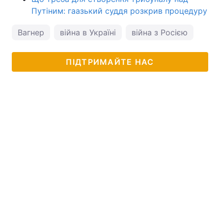
Путіним: гаазький суддя розкрив процедуру
Вагнер
війна в Україні
війна з Росією
ПВК
ПІДТРИМАЙТЕ НАС