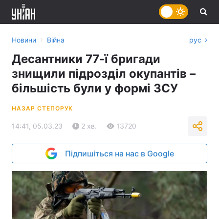
›
Новини
Війна
рус
Десантники 77-ї бригади
знищили підрозділ окупантів –
більшість були у формі ЗСУ
НАЗАР СТЕПОРУК
14:41, 05.03.23
2 хв.
13720
Підпишіться на нас в Google