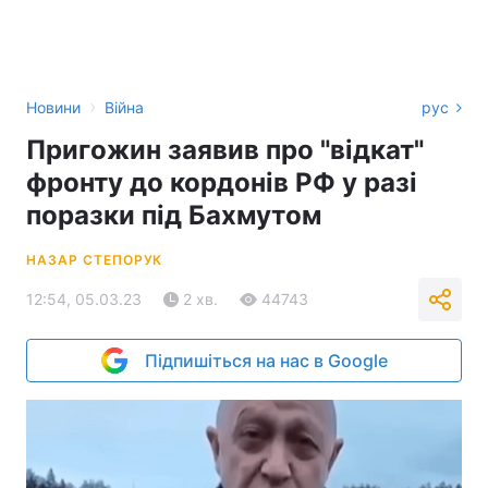
›
Новини
Війна
рус
Пригожин заявив про "відкат"
фронту до кордонів РФ у разі
поразки під Бахмутом
НАЗАР СТЕПОРУК
12:54, 05.03.23
2 хв.
44743
Підпишіться на нас в Google