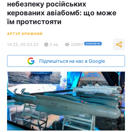
небезпеку російських
керованих авіабомб: що може
їм протистояти
АРТУР КРИЖНИЙ
14:23, 05.03.23
2 хв.
22997
ОНОВЛЕНО
Підпишіться на нас в Google