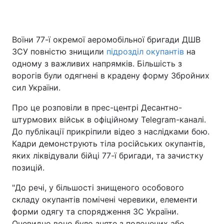
Воїни 77-ї окремої аеромобільної бригади ДШВ
Головна
Війна
ЗСУ повністю знищили
підрозділ окупантів
на
одному з важливих напрямків. Більшість з
Україна
Політика
ворогів були одягнені в крадену форму Збройних
сил України.
Економіка
Світ
Про це розповіли в прес-центрі Десантно-
Спорт
Наука
штурмових військ в офіційному Telegram-каналі.
До публікації прикріпили відео з наслідками бою.
Техно і зв'язок
Лайт
Кадри демонструють тіла російських окупантів,
Зброя
Інциденти
яких ліквідували бійці 77-ї бригади, та зачистку
позицій.
Здоров'я
Туризм
"До речі, у більшості знищеного особового
Цікавинки
Погода
складу окупантів помічені черевики, елементи
форми одягу та спорядження ЗС України.
Екологія
Регіони
Очевидно воно було зняте з полонених або