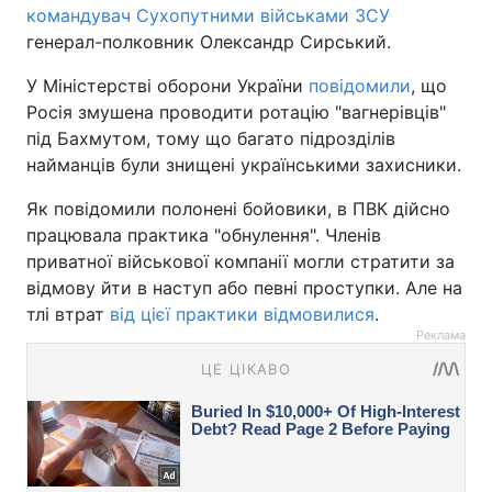
командувач Сухопутними військами ЗСУ
генерал-полковник Олександр Сирський.
У Міністерстві оборони України
повідомили
, що
Росія змушена проводити ротацію "вагнерівців"
під Бахмутом, тому що багато підрозділів
найманців були знищені українськими захисники.
Як повідомили полонені бойовики, в ПВК дійсно
працювала практика "обнулення". Членів
приватної військової компанії могли стратити за
відмову йти в наступ або певні проступки. Але на
тлі втрат
від цієї практики відмовилися
.
Реклама