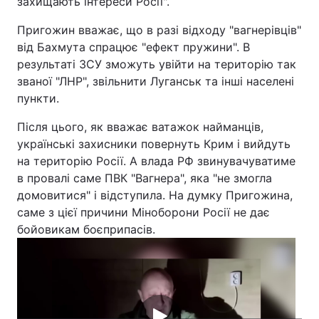
захищають інтереси Росії".
Пригожин вважає, що в разі відходу "вагнерівців"
від Бахмута спрацює "ефект пружини". В
результаті ЗСУ зможуть увійти на територію так
званої "ЛНР", звільнити Луганськ та інші населені
пункти.
Після цього, як вважає ватажок найманців,
українські захисники повернуть Крим і вийдуть
на територію Росії. А влада РФ звинувачуватиме
в провалі саме ПВК "Вагнера", яка "не змогла
домовитися" і відступила. На думку Пригожина,
саме з цієї причини Міноборони Росії не дає
бойовикам боєприпасів.