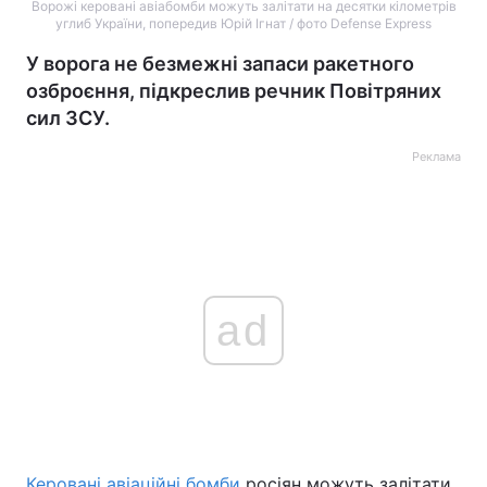
Ворожі керовані авіабомби можуть залітати на десятки кілометрів
углиб України, попередив Юрій Ігнат / фото Defense Express
У ворога не безмежні запаси ракетного
озброєння, підкреслив речник Повітряних
сил ЗСУ.
Реклама
ad
Керовані авіаційні бомби
росіян можуть залітати