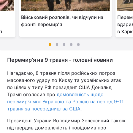
Військовий розповів, чи відчули на
Переми
фронті перемирʼя
вдарил
і
в Харк
Перемирʼя на 9 травня - головні новини
Нагадаємо, 8 травня після російських погроз
масованого удару по Києву та українських атак
по цілях у тилу РФ президент США Дональд
Трамп оголосив про
домовленість щодо
перемир’я між Україною та Росією на період 9–11
травня за посередництва США
.
Президент України Володимир Зеленський також
підтвердив домовленість і повідомив про