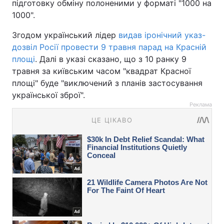
підготовку обміну полоненими у форматі "1000 на
1000".
Згодом український лідер
видав іронічний указ-
дозвіл Росії провести 9 травня парад на Красній
площі
. Далі в указі сказано, що з 10 ранку 9
травня за київським часом "квадрат Красної
площі" буде "виключений з планів застосування
української зброї".
Реклама