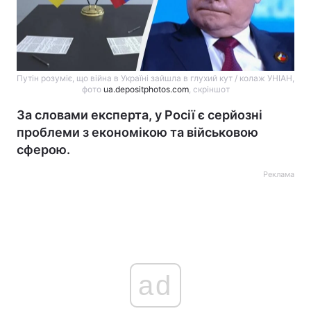
Путін розуміє, що війна в Україні зайшла в глухий кут / колаж УНІАН,
фото
ua.depositphotos.com
, скріншот
За словами експерта, у Росії є серйозні
проблеми з економікою та військовою
сферою.
Реклама
ad