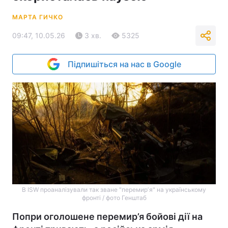
МАРТА ГИЧКО
09:47, 10.05.26
3 хв.
5325
Підпишіться на нас в Google
В ISW проаналізували так зване "перемирʼя" на українському
фронті / фото Генштаб
Попри оголошене перемир’я бойові дії на