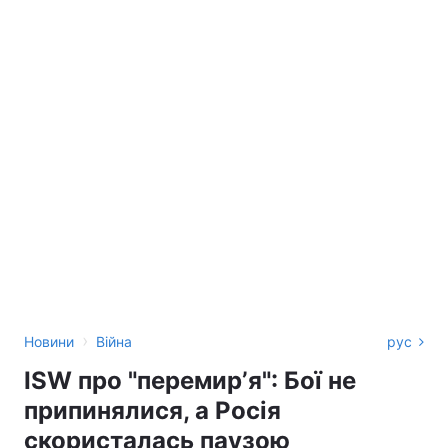
›
Новини
Війна
рус
ISW про "перемирʼя": Бої не
припинялися, а Росія
скористалась паузою