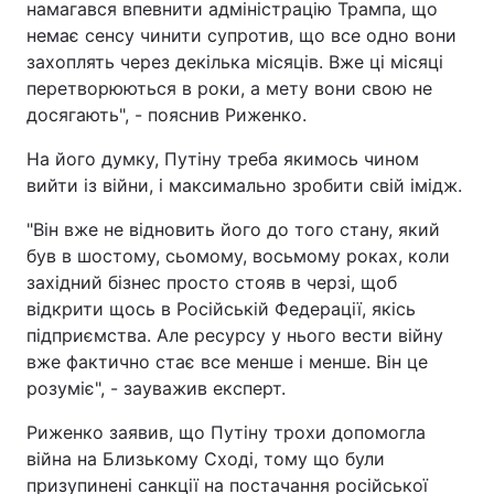
намагався впевнити адміністрацію Трампа, що
немає сенсу чинити супротив, що все одно вони
Тема оформлення
захоплять через декілька місяців. Вже ці місяці
перетворюються в роки, а мету вони свою не
досягають", - пояснив Риженко.
На його думку, Путіну треба якимось чином
вийти із війни, і максимально зробити свій імідж.
"Він вже не відновить його до того стану, який
був в шостому, сьомому, восьмому роках, коли
західний бізнес просто стояв в черзі, щоб
відкрити щось в Російській Федерації, якісь
підприємства. Але ресурсу у нього вести війну
вже фактично стає все менше і менше. Він це
розуміє", - зауважив експерт.
Риженко заявив, що Путіну трохи допомогла
війна на Близькому Сході, тому що були
призупинені санкції на постачання російської