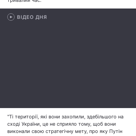
тривалий час.
Лонгріди
ВІДЕО ДНЯ
Відео з Youtube
Статті
Інтерв'ю
Думки
Архів
Вакансії
Контакти
Послуги
"Ті території, які вони захопили, здебільшого на
сході України, це не сприяло тому, щоб вони
виконали свою стратегічну мету, про яку Путін