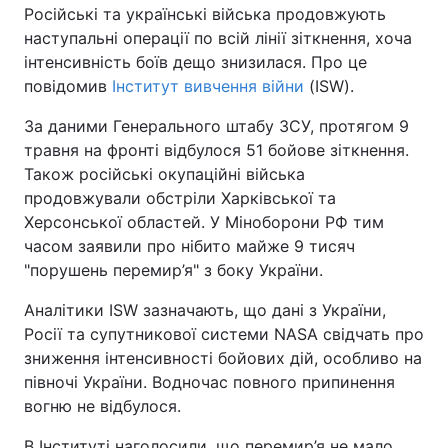
Російські та українські війська продовжують
наступальні операції по всій лінії зіткнення, хоча
інтенсивність боїв дещо знизилася. Про це
повідомив
Інститут вивчення війни
(ISW).
За даними Генерального штабу ЗСУ, протягом 9
травня на фронті відбулося 51 бойове зіткнення.
Також російські окупаційні війська
продовжували обстріли Харківської та
Херсонської областей. У Міноборони РФ тим
часом заявили про нібито майже 9 тисяч
"порушень перемир’я" з боку України.
Аналітики ISW зазначають, що дані з України,
Росії та супутникової системи NASA свідчать про
зниження інтенсивності бойових дій, особливо на
півночі України. Водночас повного припинення
вогню не відбулося.
В Інституті наголосили, що перемир’я не мало