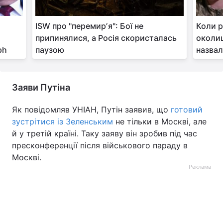
ISW про "перемирʼя": Бої не
Коли р
припинялися, а Росія скористалась
околиц
ph
паузою
назвал
Заяви Путіна
Як повідомляв УНІАН, Путін заявив, що
готовий
зустрітися із Зеленським
не тільки в Москві, але
й у третій країні. Таку заяву він зробив під час
пресконференції після військового параду в
Москві.
Реклама