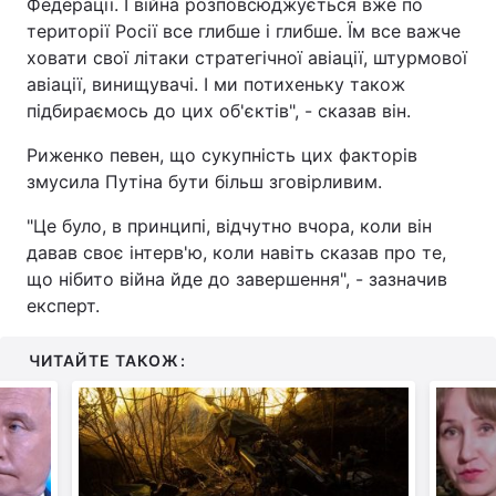
Федерації. І війна розповсюджується вже по
території Росії все глибше і глибше. Їм все важче
ховати свої літаки стратегічної авіації, штурмової
авіації, винищувачі. І ми потихеньку також
підбираємось до цих об'єктів", - сказав він.
Риженко певен, що сукупність цих факторів
змусила Путіна бути більш зговірливим.
"Це було, в принципі, відчутно вчора, коли він
давав своє інтерв'ю, коли навіть сказав про те,
що нібито війна йде до завершення", - зазначив
експерт.
ЧИТАЙТЕ ТАКОЖ: