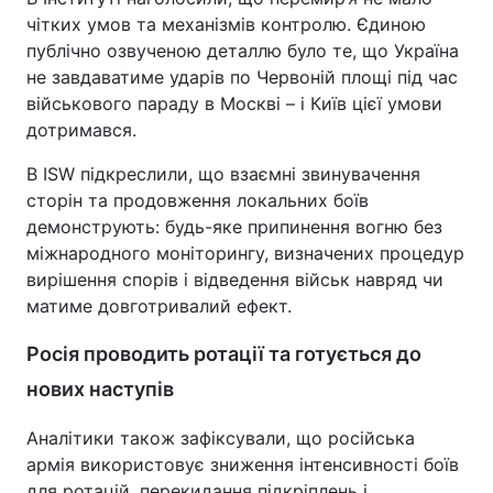
чітких умов та механізмів контролю. Єдиною
публічно озвученою деталлю було те, що Україна
не завдаватиме ударів по Червоній площі під час
військового параду в Москві – і Київ цієї умови
дотримався.
В ISW підкреслили, що взаємні звинувачення
сторін та продовження локальних боїв
демонструють: будь-яке припинення вогню без
міжнародного моніторингу, визначених процедур
вирішення спорів і відведення військ навряд чи
матиме довготривалий ефект.
Росія проводить ротації та готується до
нових наступів
Аналітики також зафіксували, що російська
армія використовує зниження інтенсивності боїв
для ротацій, перекидання підкріплень і