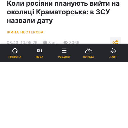
Коли росіяни планують вийти на
околиці Краматорська: в ЗСУ
назвали дату
ІРИНА НЕСТЕРОВА
08:43, 10.05.26
3 хв.
8069
RU
МОВА
ГОЛОВНА
РОЗДІЛИ
ПОГОДА
ЛАЙТ
Підпишіться на нас в Google