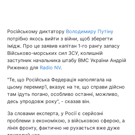
Головна
Війна
Російському диктатору
Володимиру Путіну
потрібно якось вийти з війни, щоб зберегти
Україна
Політика
імідж. Про це заявив капітан 1-го рангу запасу
Економіка
Світ
Військово-морських сил ЗСУ, колишній
заступник начальника штабу ВМС України Андрій
Спорт
Наука
Риженко для
Radio NV
.
Техно і зв'язок
Лайт
"Те, що Російська Федерація наполягала на
цьому перемир’ї, вказує на те, що справи дійсно
Зброя
Інциденти
там ідуть погано, особливо останні, можливо,
десь упродовж року", - сказав він.
Здоров'я
Туризм
За словами експерта, у Росії є серйозні
Цікавинки
Погода
проблеми з економікою, з військовою сферою, а
лінія фронту, фактично не рухається вже дуже
Екологія
Регіони