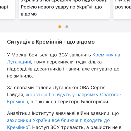
дарі
Росією нового удару по Україні: що
розпов
відомо
Ситуація в Кремінній - що відомо
У Москві бояться, що ЗСУ звільнять
Кремінну на
Луганщині
, тому перекинули туди кілька
підрозділів десантників і танки, але ситуацію це
не змінило.
За словами голови Луганської ОВА Сергія
Гайдая,
жорстокі бої йдуть у напрямку Сватове-
Кремінна
, а також на території Білогорівки.
Аналітики Інституту вивченяі війни заявили, що
захисники України все ближче підходять до
Кремінної
. Наступ ЗСУ тривають, а рашисти не в