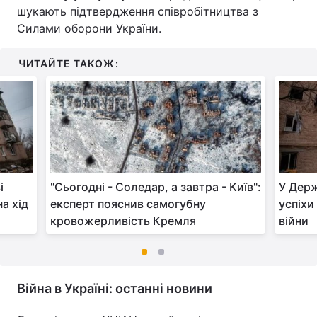
шукають підтвердження співробітництва з
Силами оборони України.
ЧИТАЙТЕ ТАКОЖ:
і
"Сьогодні - Соледар, а завтра - Київ":
У Держ
а хід
експерт пояснив самогубну
успіхи
кровожерливість Кремля
війни
Війна в Україні: останні новини