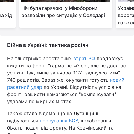
і
Ніч була гарячою: у Міноборони
Україн
а хід
розповіли про ситуацію у Соледарі
ворога
на схо
Війна в Україні: тактика росіян
На тлі стрімко зростаючих
втрат РФ
продовжує
кидати на фронт "гарматне м'ясо", але не досягає
успіхів. Так, лише за вчора ЗСУ "задвухсотили"
740 рашистів. Зараз же, окупанти готують
новий
ракетний удар
по Україні. Відсутність успіхів на
фронті рашисти намагаються "компенсувати"
ударами по мирних містах.
Також стало відомо, що на Луганщині
відбувається
просування ВСУ
, колаборанти
біжать подалі від фронту. На Кремінський та