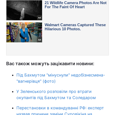
Вас також можуть зацікавити новини:
Під Бахмутом "мінуснули" недобізнесмена-
"вагнерівця" (фото)
У Зеленського розповіли про втрати
окупантів під Бахмутом та Соледаром
Перестановки в командуванні РФ: експерт
назвав причини заміни Суровікіна на