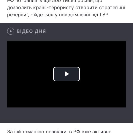
РФ потраплять ще 500 тисяч росіян, що
дозволить країні-терористу створити стратегічні
Лонгріди
резерви", - йдеться у повідомленні від ГУР.
Відео з Youtube
Статті
ВІДЕО ДНЯ
Інтерв'ю
Думки
Архів
Вакансії
Контакти
Play
Послуги
Video
За інформацією розвідки, в РФ вже активно