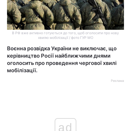
В РФ вже активно готуються до того, щоб оголосити про нову
хвилю мобілізації / фото ГУР МО
Воєнна розвідка України не виключає, що
керівництво Росії найближчими днями
оголосить про проведення чергової хвилі
мобілізації.
Реклама
ad