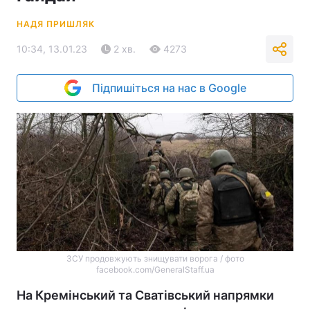
НАДЯ ПРИШЛЯК
10:34, 13.01.23
2 хв.
4273
Підпишіться на нас в Google
ЗСУ продовжують знищувати ворога / фото
facebook.com/GeneralStaff.ua
На Кремінський та Сватівський напрямки