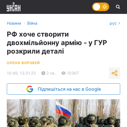
›
Новини
Війна
рус
РФ хоче створити
двохмільйонну армію - у ГУР
розкрили деталі
ОЛЕНА ВОРОБЕЙ
10:49, 13.01.23
2 хв.
10367
Підпишіться на нас в Google