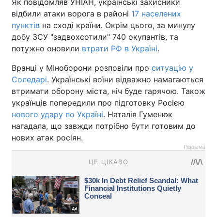
Як повідомляв УНІАН, українські захисники
відбили атаки ворога в районі
17 населених
пунктів
на сході країни. Окрім цього, за минулу
добу ЗСУ "задвохсотили" 740 окупантів, та
потужно оновили
втрати РФ в Україні
.
Вранці у МІноборони розповіли про
ситуацію у
Соледарі
. Українські воїни відважно намагаються
втримати оборону міста, ніч буде гарячою. Також
українців попередили про підготовку Росією
нового удару по Україні
. Наталія Гуменюк
нагадала, що завжди потрібно бути готовим до
нових атак росіян.
Реклама