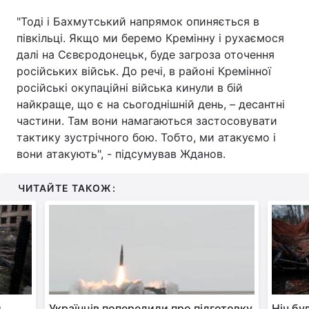
"Тоді і Бахмутський напрямок опиняється в
півкільці. Якщо ми беремо Кремінну і рухаємося
далі на Сєвєродонецьк, буде загроза оточення
російських військ. До речі, в районі Кремінної
російські окупаційні війська кинули в бій
найкраще, що є на сьогоднішній день, – десантні
частини. Там вони намагаються застосовувати
тактику зустрічного бою. Тобто, ми атакуємо і
вони атакують", - підсумував Жданов.
ЧИТАЙТЕ ТАКОЖ:
и
Українців попередили про підготовку
Ніч бу