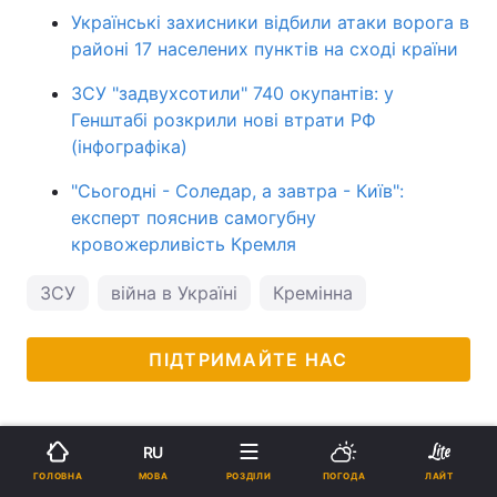
Українські захисники відбили атаки ворога в
районі 17 населених пунктів на сході країни
ЗСУ "задвухсотили" 740 окупантів: у
Генштабі розкрили нові втрати РФ
(інфографіка)
"Сьогодні - Соледар, а завтра - Київ":
експерт пояснив самогубну
кровожерливість Кремля
ЗСУ
війна в Україні
Кремінна
ПІДТРИМАЙТЕ НАС
RU
МОВА
ГОЛОВНА
РОЗДІЛИ
ПОГОДА
ЛАЙТ