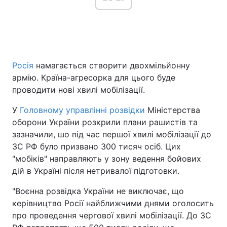
Головна
Війна
Росія
намагається створити двохмільйонну
Україна
Політика
армію. Країна-агресорка для цього буде
Економіка
Світ
проводити нові хвилі мобілізації.
У
Головному управлінні розвідки
Міністерства
Спорт
Наука
оборони України розкрили плани рашистів та
Техно і зв'язок
Лайт
зазначили, шо під час першої хвилі мобілізації до
ЗС РФ було призвано 300 тисяч осіб. Цих
Зброя
Інциденти
"мобіків" направляють у зону ведення бойових
дій в Україні після нетривалої підготовки.
Здоров'я
Туризм
"Воєнна розвідка України не виключає, що
Цікавинки
Погода
керівництво Росії найближчими днями оголосить
про проведення чергової хвилі мобілізації. До ЗС
Екологія
Регіони