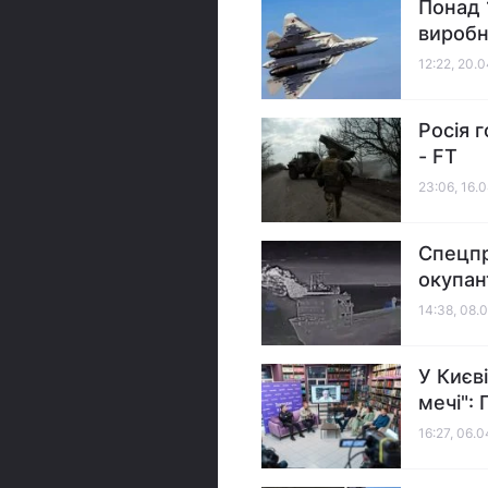
Понад 
виробн
12:22, 20.
Росія г
- FT
23:06, 16.
Спецпр
окупант
14:38, 08.
У Києв
мечі": 
16:27, 06.