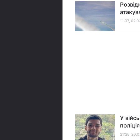
Розвід
атакув
11:07, 02.
У війс
поліці
21:28, 20.