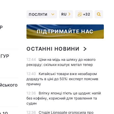
RU
+32
ПОСЛУГИ
УР
ПІДТРИМАЙТЕ НАС
ОСТАННІ НОВИНИ
у ГУР
12:44
Ціни на мідь на шляху до нового
рекорду: скільки коштує метал тепер
12:40
Китайські товари вже незабаром
додадуть в ціні до 50%: експерт пояснив
причину
ійського
12:36
Влітку японці п'ють це щодня: напій
без кофеїну, корисний для травлення та
судин
12:36
Студія Lionsgate оголосила про
д 10