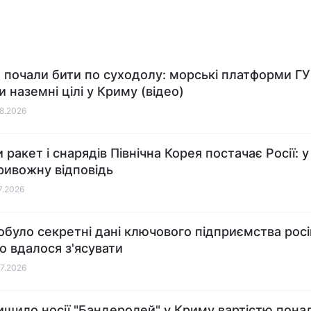
 почали бити по суходолу: морські платформи Г
 наземні цілі у Криму (відео)
08.2026
 ракет і снарядів Північна Корея постачає Росії: 
ривожну відповідь
07.2026
обуло секретні дані ключового підприємства рос
о вдалося з'ясувати
07.2026
ищило носії "Бандеролей" у Криму вартістю пона