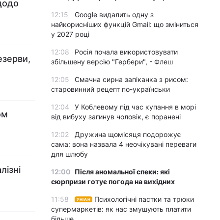
щодо
12:15
Google видалить одну з
найкорисніших функцій Gmail: що зміниться
у 2027 році
12:08
Росія почала використовувати
езерви,
збільшену версію "Гербери", - Флеш
12:05
Смачна сирна запіканка з рисом:
старовинний рецепт по-українськи
12:04
У Коблевому під час купання в морі
ом
від вибуху загинув чоловік, є поранені
12:02
Дружина щомісяця подорожує
сама: вона назвала 4 неочікувані переваги
для шлюбу
лізні
12:00
Після аномальної спеки: які
сюрпризи готує погода на вихідних
11:58
Психологічні пастки та трюки
УНІАН
супермаркетів: як нас змушують платити
більше