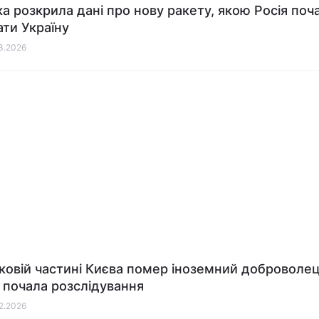
ка розкрила дані про нову ракету, якою Росія поч
ати Україну
03.2026
ьковій частині Києва помер іноземний доброволец
я почала розслідування
02.2026