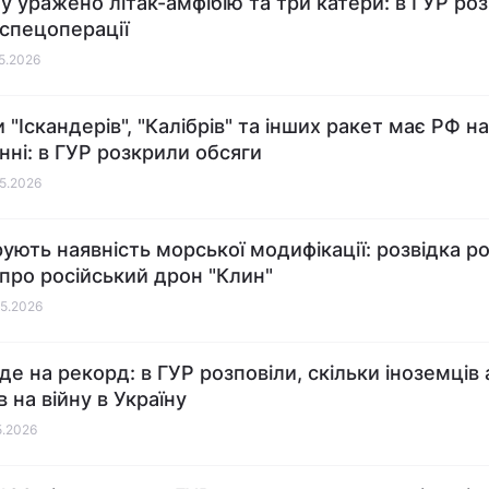
у уражено літак-амфібію та три катери: в ГУР ро
 спецоперації
05.2026
 "Іскандерів", "Калібрів" та інших ракет має РФ на
нні: в ГУР розкрили обсяги
05.2026
ують наявність морської модифікації: розвідка р
 про російський дрон "Клин"
05.2026
йде на рекорд: в ГУР розповіли, скільки іноземців
 на війну в Україну
5.2026