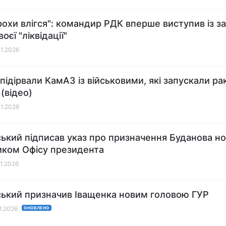
рохи влігся": командир РДК вперше виступив із з
воєї "ліквідації"
01.2026
 підірвали КамАЗ із військовими, які запускали ра
 (відео)
01.2026
ький підписав указ про призначення Буданова н
иком Офісу президента
01.2026
ький призначив Іващенка новим головою ГУР
01.2026
ОНОВЛЕНО