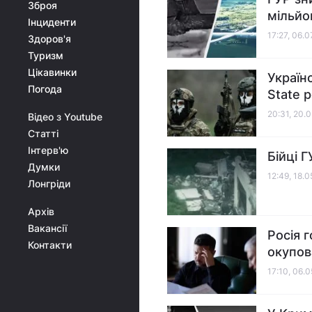
Зброя
мільйон
Інциденти
17:27, 06.
Здоров'я
Туризм
Цікавинки
Україн
Погода
State 
20:31, 20.
Відео з Youtube
Статті
Інтерв'ю
Бійці 
Думки
12:49, 18.
Лонгріди
Архів
Вакансії
Росія 
Контакти
окупов
17:10, 06.