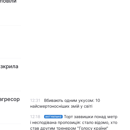
зповіли
озкрила
 агресор
12:31
Вбивають одним укусом: 10
найсмертоносніших змій у світі
12:18
Торт заввишки понад метр
АКТУАЛЬНО
і несподівана пропозиція: стало відомо, хто
став другим тренером "Голосу країни"