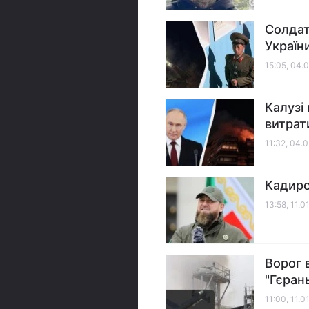
Солдат
України
15:05, 04.
Калузі 
витрат
11:32, 04.
Кадиро
13:58, 11.0
Ворог 
"Гєран
11:00, 11.0