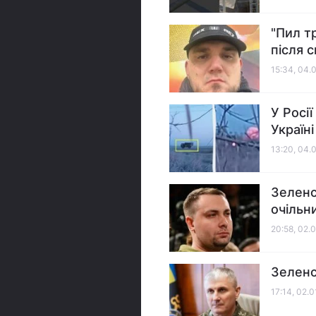
"Пил т
після с
15:34, 04.
У Росії
Україні
13:20, 04.
Зеленс
очільн
20:58, 02.
Зеленс
17:14, 02.