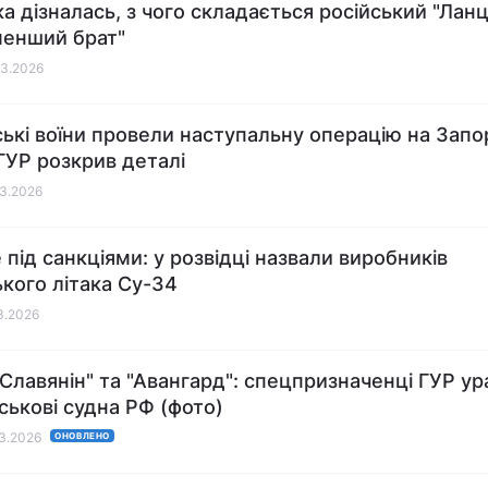
ка дізналась, з чого складається російський "Ланц
менший брат"
03.2026
ські воїни провели наступальну операцію на Запо
ГУР розкрив деталі
03.2026
 під санкціями: у розвідці назвали виробників
ького літака Су-34
03.2026
"Славянін" та "Авангард": спецпризначенці ГУР у
йськові судна РФ (фото)
03.2026
ОНОВЛЕНО