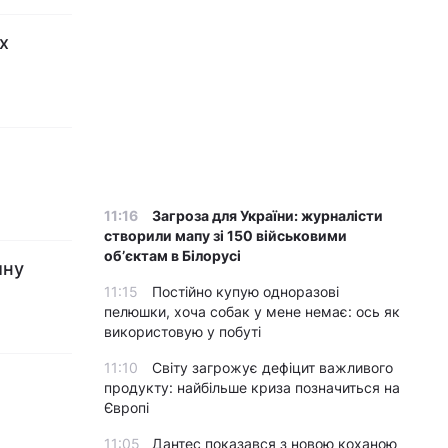
х
11:16
Загроза для України: журналісти
створили мапу зі 150 військовими
обʼєктам в Білорусі
ину
11:15
Постійно купую одноразові
пелюшки, хоча собак у мене немає: ось як
використовую у побуті
11:10
Світу загрожує дефіцит важливого
продукту: найбільше криза позначиться на
Європі
11:05
Дантес показався з новою коханою