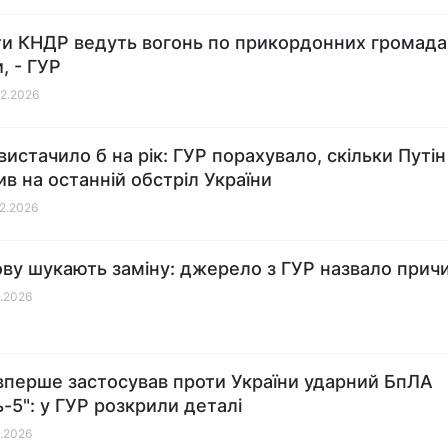
и КНДР ведуть вогонь по прикордонних громада
, - ГУР
02.2026
вистачило б на рік: ГУР порахувало, скільки Путін
ив на останній обстріл України
02.2026
ву шукають заміну: джерело з ГУР назвало прич
1.2026
вперше застосував проти України ударний БпЛА
ь-5": у ГУР розкрили деталі
1.2026