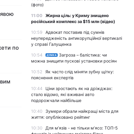
(фото)
аявою
11:00
Жирна ціль: у Криму знищено
російський комплекс за $15 млн (відео)
10:59
Адвокат поставив під сумнів
неупередженість антикорупційної вертикалі
у справі Галущенка
кети по
10:54
Загроза – балістика: чи
ДУМКА
можна знищити пускові установки росіян
10:52
Як часто слід міняти зубну щітку:
пояснення експертів
овим
10:44
Ціни зростають як на дріжджах:
стало відомо, які вживані авто
подорожчали найбільше
10:40
Зумери обрали найкращі міста для
життя: опубліковано рейтинг
10:30
Для м’язів - не тільки м’ясо: ТОП-5
фруктів із найвищим вмістом білка