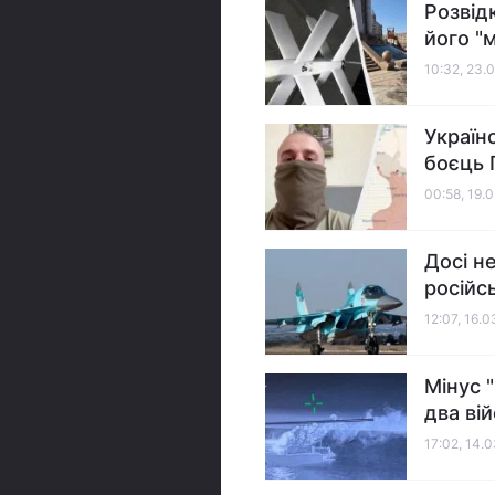
Розвід
його "
10:32, 23.
Україн
боєць 
00:58, 19.
Досі не
російс
12:07, 16.
Мінус 
два ві
17:02, 14.