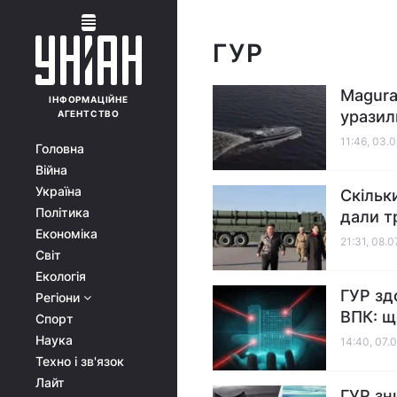
ГУР
Magura
ІНФОРМАЦІЙНЕ
уразили
АГЕНТСТВО
11:46, 03.
Головна
Війна
Україна
Скільки
Політика
дали т
Економіка
21:31, 08.
Світ
Екологія
ГУР зд
Регіони
ВПК: щ
Спорт
Наука
14:40, 07.
Техно і зв'язок
Лайт
ГУР зн