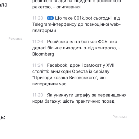
реакцією влади на інцидент з російською
ала
ракетою, – опитування
11:28
Що таке 001k.bot сьогодні: від
НК
Telegram-інтерфейсу до повноцінної web-
платформи
Реклама
11:26
Російська еліта боїться ФСБ, яка
дедалі більше виходить з-під контролю, -
Bloomberg
11:24
Facebook, дрон і самокат у XVII
столітті: винаходи Ореста із серіалу
"Пригоди козака Виговського", які
випередили час
11:20
Як уникнути штрафу за перевищення
норм багажу: шість практичних порад
ь:
Реклама