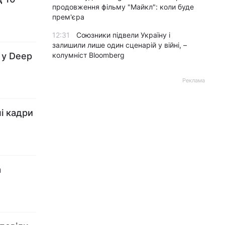
продовження фільму "Майкл": коли буде
прем'єра
12:31
Союзники підвели Україну і
залишили лише один сценарій у війні, –
 у Deep
колумніст Bloomberg
Реклама
і кадри
а