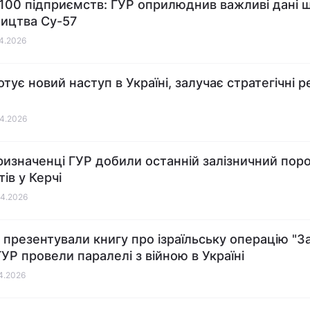
100 підприємств: ГУР оприлюднив важливі дані 
ицтва Су-57
04.2026
отує новий наступ в Україні, залучає стратегічні р
04.2026
изначенці ГУР добили останній залізничний пор
ів у Керчі
04.2026
і презентували книгу про ізраїльську операцію "За
ГУР провели паралелі з війною в Україні
04.2026