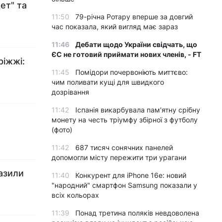
ет" та
11:50
79-річна Ротару вперше за довгий
час показала, який вигляд має зараз
11:46
Дебати щодо України свідчать, що
ЄС не готовий приймати нових членів, - FT
ріжжі:
11:45
Помідори почервоніють миттєво:
чим поливати кущі для швидкого
дозрівання
11:42
Іспанія викарбувала пам'ятну срібну
монету на честь тріумфу збірної з футболу
(фото)
11:42
687 тисяч сонячних панелей
допомогли місту пережити три урагани
разили
11:40
Конкурент для iPhone 16e: новий
"народний" смартфон Samsung показали у
всіх кольорах
11:39
Понад третина поляків невдоволена