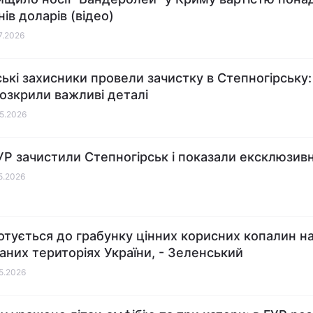
ів доларів (відео)
07.2026
ські захисники провели зачистку в Степногірську:
розкрили важливі деталі
05.2026
ГУР зачистили Степногірськ і показали ексклюзивн
05.2026
готується до грабунку цінних корисних копалин н
аних територіях України, - Зеленський
05.2026