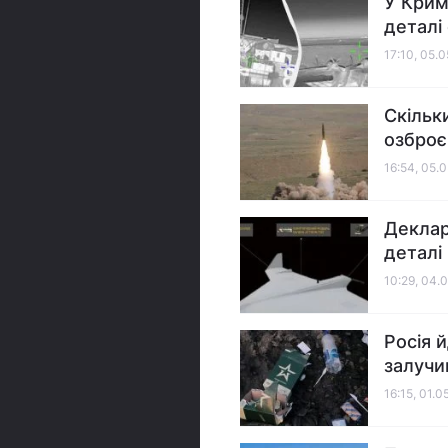
У Крим
деталі
17:10, 05.
Скільки
озброє
16:54, 05.
Деклар
деталі
10:29, 04.
Росія 
залучив
16:15, 01.0