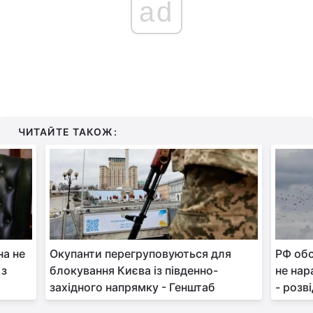
ad
ЧИТАЙТЕ ТАКОЖ:
на не
Окупанти перегруповуються для
РФ обс
 з
блокування Києва із південно-
не нар
західного напрямку - Генштаб
- розв