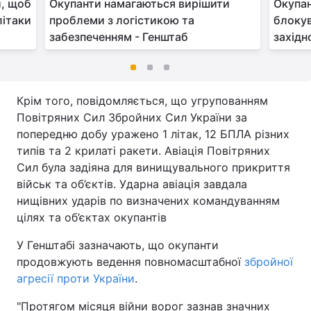
и, щоб
Окупанти намагаються вирішити
Окупа
літаки
проблеми з логістикою та
блокув
забезпеченням - Генштаб
західн
Крім того, повідомляється, що угрупованням
Повітряних Сил Збройних Сил України за
попередню добу уражено 1 літак, 12 БПЛА різних
типів та 2 крилаті ракети. Авіація Повітряних
Сил була задіяна для винищувального прикриття
військ та об’єктів. Ударна авіація завдала
нищівних ударів по визначених командуванням
цілях та об’єктах окупантів
У Генштабі зазначають, що окупанти
продовжують ведення повномасштабної
збройної
агресії проти України
.
"Протягом місяця війни ворог зазнав значних