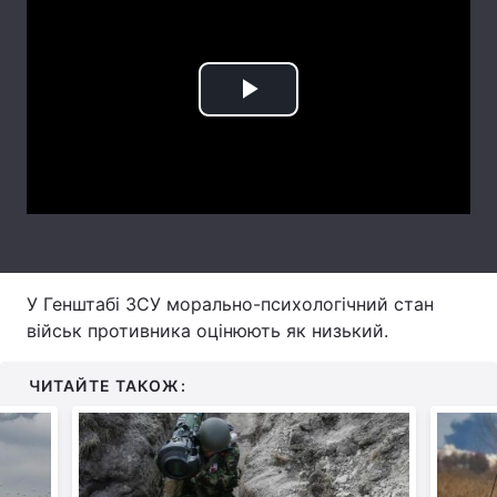
Лонгріди
Відео з Youtube
Статті
Play
Інтерв'ю
Думки
Video
Архів
Вакансії
Контакти
Послуги
У Генштабі ЗСУ морально-психологічний стан
військ противника оцінюють як низький.
ЧИТАЙТЕ ТАКОЖ: