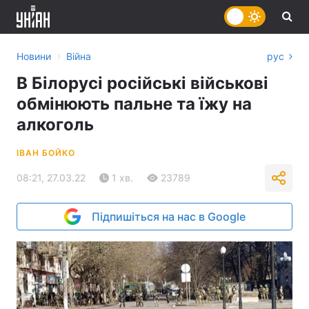
›
Новини
Війна
рус
В Білорусі російські військові
обмінюють пальне та їжу на
алкоголь
ІВАН БОЙКО
08:21, 27.03.22
1 хв.
23789
Підпишіться на нас в Google