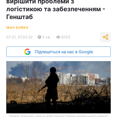
вирішити проблеми з
логістикою та забезпеченням -
Генштаб
ІВАН БОЙКО
07:31, 27.03.22
5 хв.
8103
Підпишіться на нас в Google
Триває тридцять перша доба протистояння українського народу