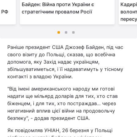
Байден: Війна проти України є
Кадирі
и РФ
стратегічним провалом Росії
волон
пересу
Раніше президент США Джозеф Байден, під час
свого візиту до Польщі, сказав, що всебічна
допомога, яку Захід надає українцям,
збільшуватиметься, і її надаватимуть у тісному
контакті з владою України.
"Від імені американського народу ми готові
надати ще мільярд доларів для тих, хто став
біженцем, і для тих, хто постраждав... через
негативний вплив цієї війни на продовольчу
безпеку", - додав президент США.
Як повідомляв УНІАН, 26 березня у Польщі