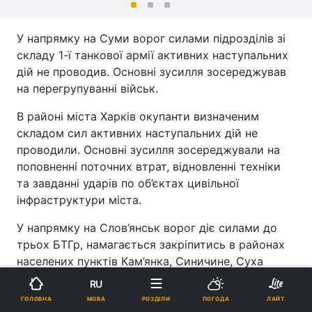
У напрямку на Суми ворог силами підрозділів зі
складу 1-ї танкової армії активних наступальних
дій не проводив. Основні зусилля зосереджував
на перегрупуванні військ.
В районі міста Харків окупанти визначеним
складом сил активних наступальних дій не
проводили. Основні зусилля зосереджували на
поповненні поточних втрат, відновленні техніки
та завданні ударів по об’єктах цивільної
інфраструктури міста.
У напрямку на Слов’янськ ворог діє силами до
трьох БТГр, намагається закріпитись в районах
населених пунктів Кам’янка, Синичине, Суха
Кам’янка.
RU
МОВА
ГОЛОВНА
РОЗДІЛИ
ПОГОДА
ЛАЙТ
Відзначається ведення наземної розвідки