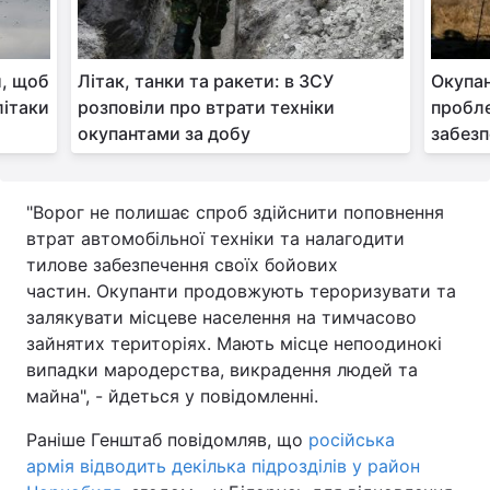
Тема оформлення
и, щоб
Літак, танки та ракети: в ЗСУ
Окупа
літаки
розповіли про втрати техніки
пробле
окупантами за добу
забезп
"Ворог не полишає спроб здійснити поповнення
втрат автомобільної техніки та налагодити
тилове забезпечення своїх бойових
частин. Окупанти продовжують тероризувати та
залякувати місцеве населення на тимчасово
зайнятих територіях. Мають місце непоодинокі
випадки мародерства, викрадення людей та
майна", - йдеться у повідомленні.
Раніше Генштаб повідомляв, що
російська
армія відводить декілька підрозділів у район