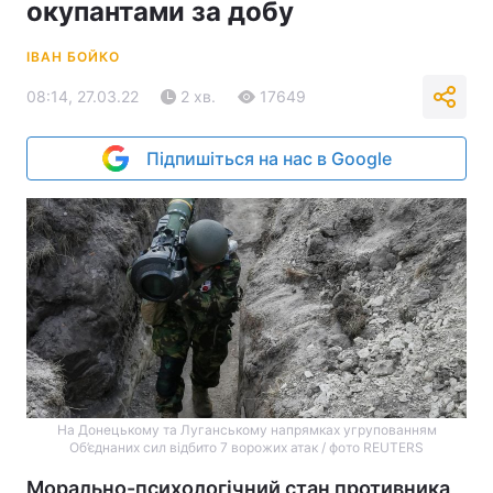
окупантами за добу
ІВАН БОЙКО
08:14, 27.03.22
2 хв.
17649
Підпишіться на нас в Google
На Донецькому та Луганському напрямках угрупованням
Об’єднаних сил відбито 7 ворожих атак / фото REUTERS
Морально-психологічний стан противника