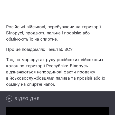
Головна
Війна
Російські військові, перебуваючи на території
Білорусі, продають пальне і провізію або
Україна
Політика
обмінюють їх на спиртне.
Економіка
Світ
Про це повідомляє Генштаб ЗСУ.
Спорт
Наука
Так, по маршрутах руху російських військових
колон по території Республіки Білорусь
Техно і зв'язок
Лайт
відзначаються непоодинокі факти продажу
військовослужбовцями палива та провізії або їх
Зброя
Інциденти
обміну на спиртні напої.
Здоров'я
Туризм
ВІДЕО ДНЯ
Цікавинки
Погода
Екологія
Регіони