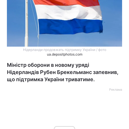
Нідерланди продовжать підтримку України / фото
ua.depositphotos.com
Міністр оборони в новому уряді
Нідерландів Рубен Брекельманс запевнив,
що підтримка України триватиме.
Реклама