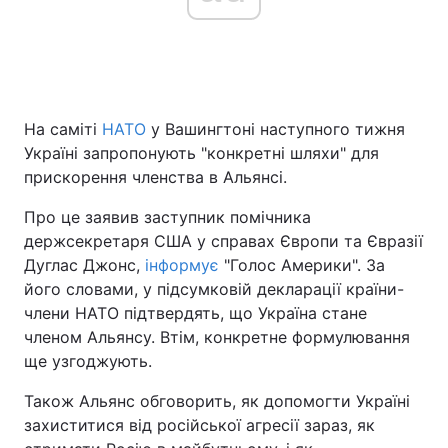
Головна
Війна
На саміті
НАТО
у Вашингтоні наступного тижня
Україна
Політика
Україні запропонують "конкретні шляхи" для
Економіка
Світ
прискорення членства в Альянсі.
Про це заявив заступник помічника
Спорт
Наука
держсекретаря США у справах Європи та Євразії
Техно і зв'язок
Лайт
Дуглас Джонс,
інформує
"Голос Америки". За
його словами, у підсумковій декларації країни-
Зброя
Інциденти
члени НАТО підтвердять, що Україна стане
членом Альянсу. Втім, конкретне формулювання
Здоров'я
Туризм
ще узгоджують.
Цікавинки
Погода
Також Альянс обговорить, як допомогти Україні
захиститися від російської агресії зараз, як
Екологія
Регіони