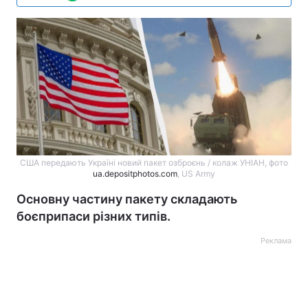
США передають Україні новий пакет озброєнь / колаж УНІАН, фото
ua.depositphotos.com
, US Army
Основну частину пакету складають
боєприпаси різних типів.
Реклама