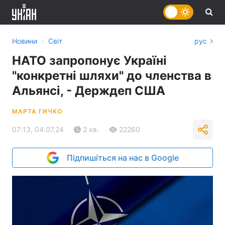
›
Новини
Світ
рус
НАТО запропонує Україні
"конкретні шляхи" до членства в
Альянсі, - Держдеп США
МАРТА ГИЧКО
07:13, 04.07.24
2 хв.
22260
Підпишіться на нас в Google