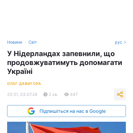
›
Новини
Світ
рус
У Нідерландах запевнили, що
продовжуватимуть допомагати
Україні
ОЛЕГ ДАВИГОРА
23:31, 03.07.24
2 хв.
447
Підпишіться на нас в Google