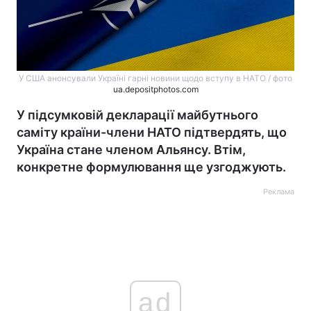
У США анонсували Україні гарні новини щодо вступу в НАТО / фото
ua.depositphotos.com
У підсумковій декларації майбутнього
саміту країни-члени НАТО підтвердять, що
Україна стане членом Альянсу. Втім,
конкретне формулювання ще узгоджують.
Реклама
ad