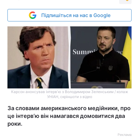
Підпишіться на нас в Google
Карсон анонсував інтервʼю з Володимиром Зеленським / колаж
УНІАН, скріншоти з відео
За словами американського медійники, про
це інтервʼю він намагався домовитися два
роки.
Реклама