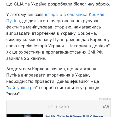
що США та Україна розробляли біологічну зброю.
У лютому він взяв і
нтервʼю в очільника Кремля
Путіна
, де диктатор вчергове перекручував
факти та маніпулював історією, намагаючись
виправдати вторгнення в Україну. Зокрема,
чималу кількість часу Путін розповідав Карлсону
свою версію історії України – "історична довідка",
як це охрестили в пропагандистських ЗМІ РФ,
зайняла 25 хвилин.
Згодом сам Карлсон заявив, що намагання
Путіна виправдати вторгнення в Україну
необхідністю провести "денацифікацію" – це
"
найтупіша річ
" і спроба виставити українців
"злом".
Реклама