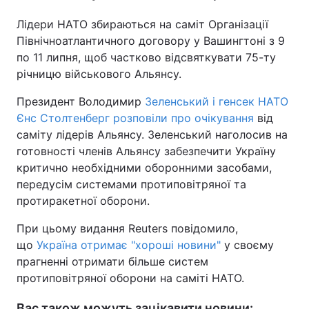
Лідери НАТО збираються на саміт Організації
Північноатлантичного договору у Вашингтоні з 9
по 11 липня, щоб частково відсвяткувати 75-ту
річницю військового Альянсу.
Президент Володимир
Зеленський і генсек НАТО
Єнс Столтенберг розповіли про очікування
від
саміту лідерів Альянсу. Зеленський наголосив на
готовності членів Альянсу забезпечити Україну
критично необхідними оборонними засобами,
передусім системами протиповітряної та
протиракетної оборони.
При цьому видання Reuters повідомило,
що
Україна отримає "хороші новини"
у своєму
прагненні отримати більше систем
протиповітряної оборони на саміті НАТО.
Вас також можуть зацікавити новини: