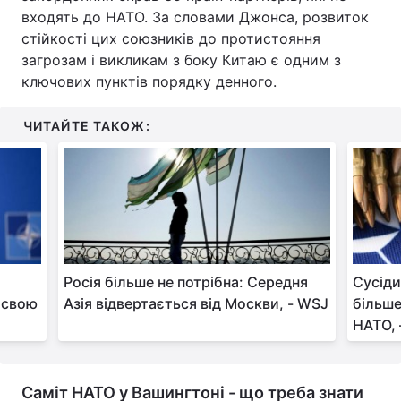
входять до НАТО. За словами Джонса, розвиток
Тема оформлення
стійкості цих союзників до протистояння
загрозам і викликам з боку Китаю є одним з
ключових пунктів порядку денного.
ЧИТАЙТЕ ТАКОЖ:
Росія більше не потрібна: Середня
Сусіди
 свою
Азія відвертається від Москви, - WSJ
більше
НАТО, 
Саміт НАТО у Вашингтоні - що треба знати