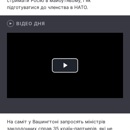
стримати Росію в майбутньому, і як
підготуватися до членства в НАТО.
Лонгріди
ВІДЕО ДНЯ
Відео з Youtube
Статті
Інтерв'ю
Думки
Архів
Вакансії
Контакти
Play
Послуги
Video
На саміт у Вашингтоні запросять міністрів
закордонних справ 35 країн-партнерів, які не