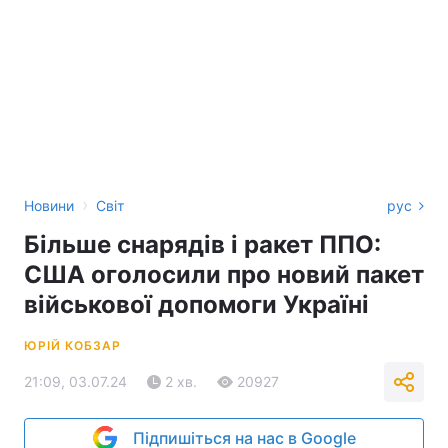
›
Новини
Світ
рус
Більше снарядів і ракет ППО:
США оголосили про новий пакет
військової допомоги Україні
ЮРІЙ КОБЗАР
21:09, 03.07.24
2 хв.
20927
Підпишіться на нас в Google