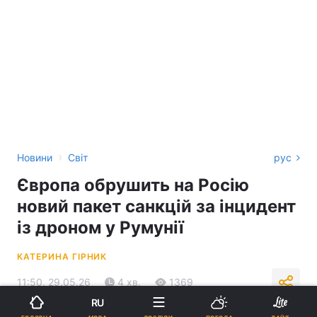
›
Новини
Світ
рус
Європа обрушить на Росію
новий пакет санкцій за інцидент
із дроном у Румунії
КАТЕРИНА ГІРНИК
11:50, 29.05.26
4 хв.
1369
RU