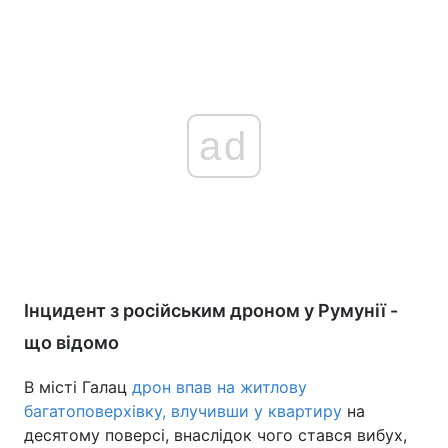
ad
Інцидент з російським дроном у Румунії -
що відомо
В місті Галац
дрон впав на житлову
багатоповерхівку, влучивши у квартиру
на
десятому поверсі, внаслідок чого стався вибух,