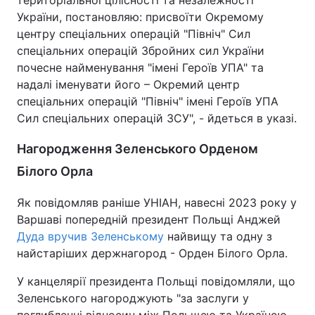
територіальної цілісності та незалежності
України, постановляю: присвоїти Окремому
центру спеціальних операцій "Північ" Сил
спеціальних операцій Збройних сил України
почесне найменування "імені Героїв УПА" та
надалі іменувати його – Окремий центр
спеціальних операцій "Північ" імені Героїв УПА
Сил спеціальних операцій ЗСУ", - йдеться в указі.
Нагородження Зеленського Орденом
Білого Орла
Як повідомляв раніше УНІАН, навесні 2023 року у
Варшаві попередній президент Польщі Анджей
Дуда вручив Зеленському
найвищу та одну з
найстаріших держнагород - Орден Білого Орла.
У канцелярії президента Польщі повідомляли, що
Зеленського нагороджують "за заслуги у