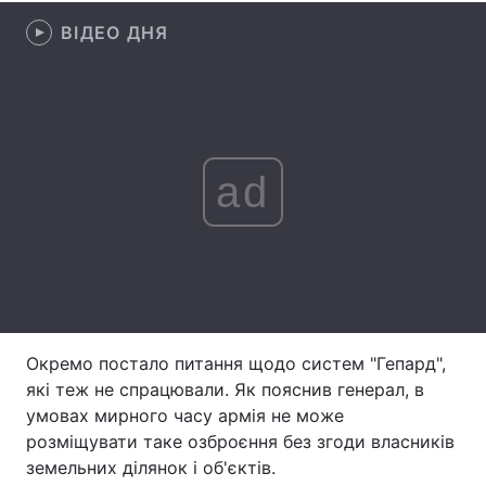
ВІДЕО ДНЯ
Лонгріди
Відео з Youtube
Статті
Інтерв'ю
Думки
ad
Архів
Вакансії
Контакти
Послуги
Окремо постало питання щодо систем "Гепард",
які теж не спрацювали. Як пояснив генерал, в
умовах мирного часу армія не може
розміщувати таке озброєння без згоди власників
земельних ділянок і об'єктів.