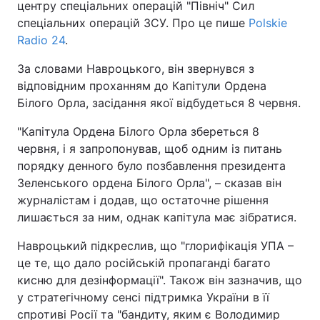
центру спеціальних операцій "Північ" Сил
спеціальних операцій ЗСУ. Про це пише
Polskie
Radio 24
.
За словами Навроцького, він звернувся з
відповідним проханням до Капітули Ордена
Білого Орла, засідання якої відбудеться 8 червня.
"Капітула Ордена Білого Орла збереться 8
червня, і я запропонував, щоб одним із питань
порядку денного було позбавлення президента
Зеленського ордена Білого Орла", – сказав він
журналістам і додав, що остаточне рішення
лишається за ним, однак капітула має зібратися.
Навроцький підкреслив, що "глорифікація УПА –
це те, що дало російській пропаганді багато
кисню для дезінформації". Також він зазначив, що
у стратегічному сенсі підтримка України в її
спротиві Росії та "бандиту, яким є Володимир