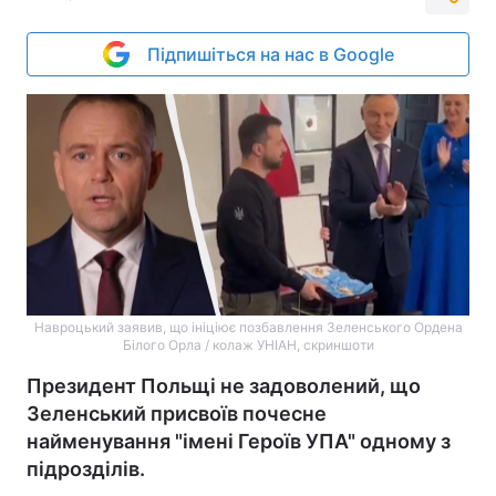
Підпишіться на нас в Google
Навроцький заявив, що ініціює позбавлення Зеленського Ордена
Білого Орла / колаж УНІАН, скриншоти
Президент Польщі не задоволений, що
Зеленський присвоїв почесне
найменування "імені Героїв УПА" одному з
підрозділів.