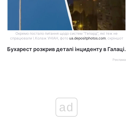
Окремо постало питання щодо систем "Гепард", які теж не
спрацювали \ Колаж УНІАН, фото
ua.depositphotos.com
, скріншот
Бухарест розкрив деталі інциденту в Галаці.
Реклама
ad