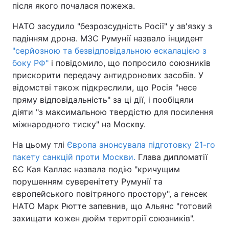
після якого почалася пожежа.
НАТО засудило "безрозсудність Росії" у зв'язку з
падінням дрона. МЗС Румунії назвало інцидент
"серйозною та безвідповідальною ескалацією з
боку РФ"
і повідомило, що попросило союзників
прискорити передачу антидронових засобів. У
відомстві також підкреслили, що Росія "несе
пряму відповідальність" за ці дії, і пообіцяли
діяти "з максимальною твердістю для посилення
міжнародного тиску" на Москву.
На цьому тлі
Європа анонсувала підготовку 21-го
пакету санкцій проти Москви.
Глава дипломатії
ЄС Кая Каллас назвала подію "кричущим
порушенням суверенітету Румунії та
європейського повітряного простору", а генсек
НАТО Марк Рютте запевнив, що Альянс "готовий
захищати кожен дюйм території союзників".