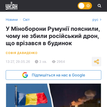
›
Новини
Світ
рус
У Міноборони Румунії пояснили,
чому не збили російський дрон,
що врізався в будинок
СОФІЯ ДАВИДЕНКО
13:27, 29.05.26
3 хв.
2964
Підпишіться на нас в Google