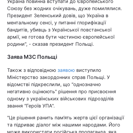
Україна повинна вступати до Європейського
Союзу без жодних очікувань, дуже помилялися.
Президент Зеленський довів, що Україна в
ментальному сенсі, у питанні глорифікації
бандитів, убивць з Української повстанської
армії, не готова бути частиною європейської
родини", - сказав президент Польщі.
Заява МЗС Польщі
Також з відповідною
заявою
виступило
Міністерство закордонних справ Польщі. У
відомстві підкреслили, що "однозначно
негативно оцінюють" рішення про присвоєння
одному з українських військових підрозділів
звання "Героїв УПА".
"Це рішення ранить пам’ять жертв цієї організації
та підриває діалог між нашими народами. Його
може використати російська пропаганда, яка