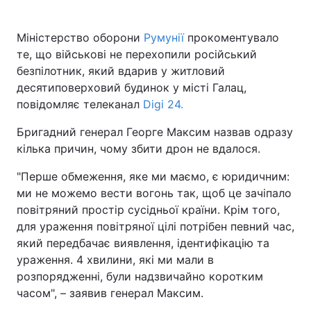
Міністерство оборони
Румунії
прокоментувало
те, що військові не перехопили російський
Головна
Війна
безпілотник, який вдарив у житловий
десятиповерховий будинок у місті Галац,
Україна
Політика
повідомляє телеканал
Digi 24.
Економіка
Світ
Бригадний генерал Георге Максим назвав одразу
кілька причин, чому збити дрон не вдалося.
Спорт
Наука
"Перше обмеження, яке ми маємо, є юридичним:
Техно і зв'язок
Лайт
ми не можемо вести вогонь так, щоб це зачіпало
повітряний простір сусідньої країни. Крім того,
Зброя
Інциденти
для ураження повітряної цілі потрібен певний час,
який передбачає виявлення, ідентифікацію та
Здоров'я
Туризм
ураження. 4 хвилини, які ми мали в
Цікавинки
Погода
розпорядженні, були надзвичайно коротким
часом", – заявив генерал Максим.
Екологія
Регіони