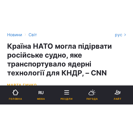
›
Новини
Світ
рус
Країна НАТО могла підірвати
російське судно, яке
транспортувало ядерні
технології для КНДР, – CNN
МАРТА ГИЧКО
RU
11:47, 12.05.26
4 хв.
5106
МОВА
ГОЛОВНА
РОЗДІЛИ
ПОГОДА
ЛАЙТ
Підпишіться на нас в Google