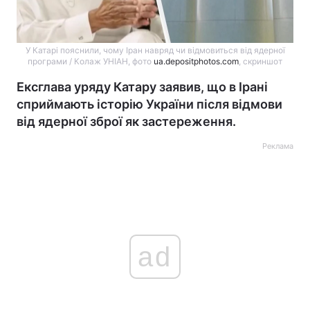
У Катарі пояснили, чому Іран навряд чи відмовиться від ядерної
програми / Колаж УНІАН, фото
ua.depositphotos.com
, скриншот
Ексглава уряду Катару заявив, що в Ірані
сприймають історію України після відмови
від ядерної зброї як застереження.
Реклама
ad