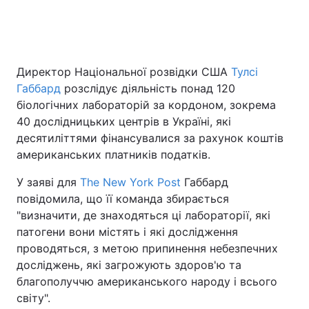
Головна
Війна
Директор Національної розвідки США
Тулсі
Габбард
розслідує діяльність понад 120
Україна
Політика
біологічних лабораторій за кордоном, зокрема
Економіка
Світ
40 дослідницьких центрів в Україні, які
десятиліттями фінансувалися за рахунок коштів
Спорт
Наука
американських платників податків.
Техно і зв'язок
Лайт
У заяві для
The New York Post
Габбард
повідомила, що її команда збирається
Зброя
Інциденти
"визначити, де знаходяться ці лабораторії, які
патогени вони містять і які дослідження
Здоров'я
Туризм
проводяться, з метою припинення небезпечних
досліджень, які загрожують здоров'ю та
Цікавинки
Погода
благополуччю американського народу і всього
світу".
Екологія
Регіони