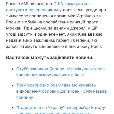
Раніше ЗМІ писали, що
США намагаються
виступити посередником
у досягненні угоди про
тимчасове припинення вогню між Україною та
Росією в обмін на послаблення санкцій проти
Москви. При цьому, за даними джерел, у цій
угоді відсутній один елемент, який Київ вважає
надзвичайно важливим: гарантії безпеки, які
запобігатимуть відновленню війни з боку Росії.
Вас також можуть зацікавити новини:
Стубб закликав Європу не панікувати через
виведення американських військ
Трамп серйозно розглядає можливість
відновлення бойових дій в Ірані: CNN назвав
причину
"Подивіться на Україну": експрем'єр Катару
відповів, чому Іран не відмовиться від