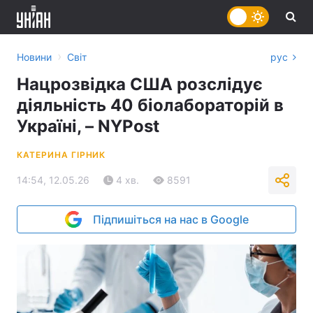
›
Новини
Світ
рус
Нацрозвідка США розслідує
діяльність 40 біолабораторій в
Україні, – NYPost
КАТЕРИНА ГІРНИК
14:54, 12.05.26
4 хв.
8591
Підпишіться на нас в Google