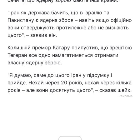
бачить, що ядерну зброю мають інші країни.
"Іран як держава бачить, що в Ізраїлю та
Пакистану є ядерна зброя – навіть якщо офіційно
вони стверджують протилежне або не визнають
цього", – заявив він.
Колишній прем’єр Катару припустив, що зрештою
Тегеран все одно намагатиметься отримати
власну ядерну зброю.
"Я думаю, саме до цього Іран у підсумку і
прийде. Нехай через 20 років, нехай через кілька
років – але вони досягнуть цього", – сказав шейх.
Реклама