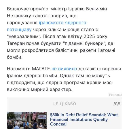
Водночас прем'єр-міністр Ізраїлю Беньямін
Нетаньяху також говорив, що
нарощування
іранського ядерного
потенціалу
через кілька місяців стало б
"невразливим". Після атак влітку 2025 року
Тегеран почав будувати "підземні бункери", де
могли розроблятися балістичні ракети і атомні
бомби.
Натомість МАГАТЕ
не виявило
доказів створення
Іраном ядерної бомби. Однак там не можуть
підтвердити, що ядерна програма країни має
виключно мирний характер.
Реклама