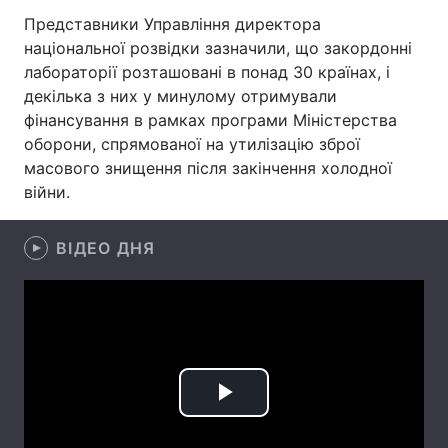
Представники Управління директора
Лонгріди
національної розвідки зазначили, що закордонні
лабораторії розташовані в понад 30 країнах, і
Відео з Youtube
Статті
декілька з них у минулому отримували
фінансування в рамках програми Міністерства
Інтерв'ю
Думки
оборони, спрямованої на утилізацію зброї
масового знищення після закінчення холодної
Архів
Вакансії
війни.
Контакти
ВІДЕО ДНЯ
Послуги
Play