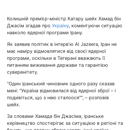
Колишній прем’єр-міністр Катару шейх Хамад бін
Джасім згадав про
Україну
, коментуючи ситуацію
навколо ядерної програми Ірану.
Як заявив політик в інтервʼю Al Jazeera, Іран не
має наміру відмовлятися від своєї ядерної
програми, оскільки в Тегерані вважають її
питанням виживання держави та гарантією
суверенітету.
"Один іранський чиновник одного разу сказав
мені: "Україна відмовилася від ядерної зброї – і
подивіться, що з нею сталоося"", – розповів
шейх.
За словами Хамада бін Джасіма, іранське
керівництво спостерігає за ситуацією в регіоні та