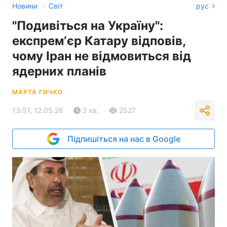
›
Новини
Світ
рус
"Подивіться на Україну":
експремʼєр Катару відповів,
чому Іран не відмовиться від
ядерних планів
МАРТА ГИЧКО
13:51, 12.05.26
2 хв.
2527
Підпишіться на нас в Google