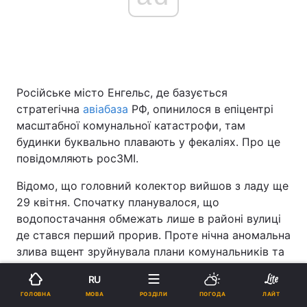
Російське місто Енгельс, де базується
стратегічна
авіабаза
РФ, опинилося в епіцентрі
масштабної комунальної катастрофи, там
будинки буквально плавають у фекаліях. Про це
повідомляють росЗМІ.
Відомо, що головний колектор вийшов з ладу ще
29 квітня. Спочатку планувалося, що
водопостачання обмежать лише в районі вулиці
де стався перший прорив. Проте нічна аномальна
злива вщент зруйнувала плани комунальників та
завадила ремонтним роботам.
RU
Через опади ситуація стала
МОВА
ГОЛОВНА
РОЗДІЛИ
ПОГОДА
ЛАЙТ