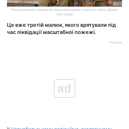
Рятувальники обережно звільнили маля із пастки / фото Денис
Нестеров
Це вже третій малюк, якого врятували під
час ліквідації масштабної пожежі.
Реклама
ad