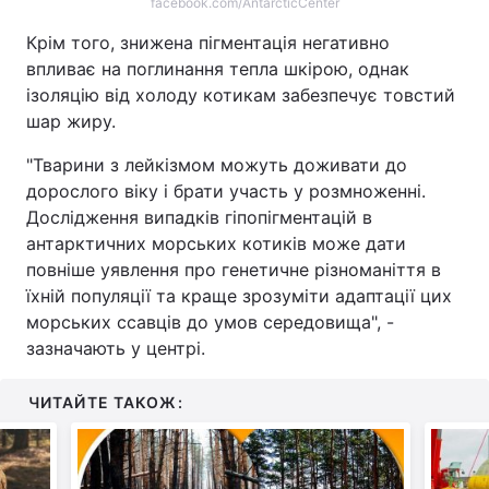
facebook.com/AntarcticCenter
Крім того, знижена пігментація негативно
впливає на поглинання тепла шкірою, однак
ізоляцію від холоду котикам забезпечує товстий
шар жиру.
"Тварини з лейкізмом можуть доживати до
дорослого віку і брати участь у розмноженні.
Дослідження випадків гіпопігментацій в
антарктичних морських котиків може дати
повніше уявлення про генетичне різноманіття в
їхній популяції та краще зрозуміти адаптації цих
морських ссавців до умов середовища", -
зазначають у центрі.
ЧИТАЙТЕ ТАКОЖ: