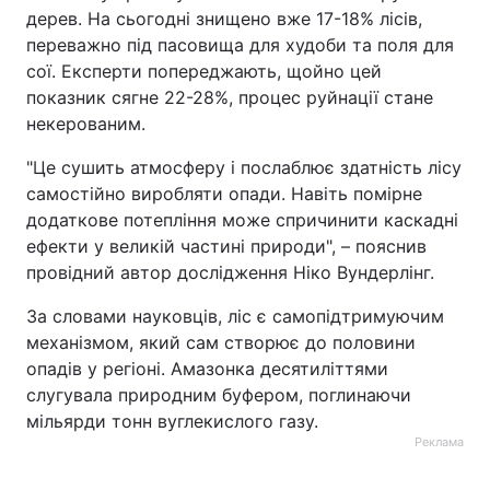
дерев. На сьогодні знищено вже 17-18% лісів,
переважно під пасовища для худоби та поля для
сої. Експерти попереджають, щойно цей
показник сягне 22-28%, процес руйнації стане
некерованим.
"Це сушить атмосферу і послаблює здатність лісу
самостійно виробляти опади. Навіть помірне
додаткове потепління може спричинити каскадні
ефекти у великій частині природи", – пояснив
провідний автор дослідження Ніко Вундерлінг.
За словами науковців, ліс є самопідтримуючим
механізмом, який сам створює до половини
опадів у регіоні. Амазонка десятиліттями
слугувала природним буфером, поглинаючи
мільярди тонн вуглекислого газу.
Реклама