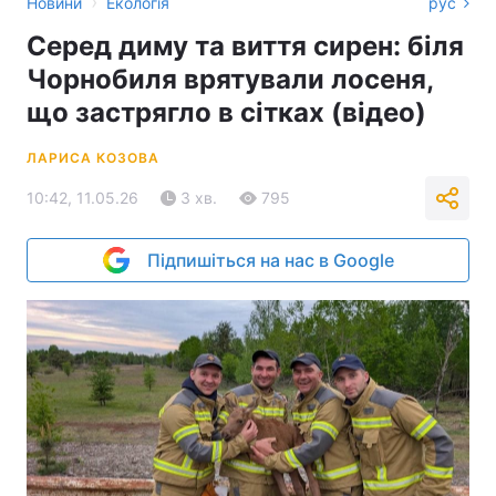
›
Новини
Екологія
рус
Серед диму та виття сирен: біля
Чорнобиля врятували лосеня,
що застрягло в сітках (відео)
ЛАРИСА КОЗОВА
10:42, 11.05.26
3 хв.
795
Підпишіться на нас в Google