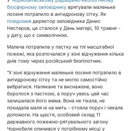
У
Чорнобильському радіаційно-екологічному
біосферному заповіднику
врятували маленьке
лосеня потрапило в антидронову сітку. Як
повідомив
директор заповідника Денис
Нестеров, це сталося у День матері, 10 травня -
у дату, що є символічною.
Малеча потрапила у пастку на тлі масштабної
пожежі, яка розпочалася у зоні відчуження кілька
днів тому через російський безпілотник.
"У зоні відчуження маленьке лосеня потрапило в
антидронову сітку та не могло самостійно
вибратися. Налякане та виснажене, воно
боролося з пасткою, а поруч увесь цей час
залишалася його мама. Вона не тікала, не
покидала маля ні на мить - стояла поруч і чекала
допомоги. На щастя, особовий склад 11
державного пожежно-рятувального загону
Чорнобиля опинився у потрібному місці у