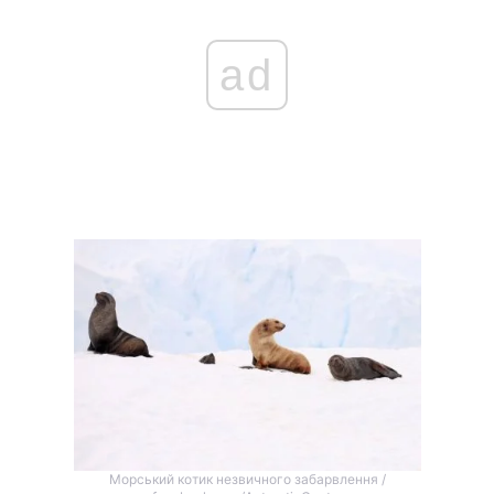
ad
Морський котик незвичного забарвлення /