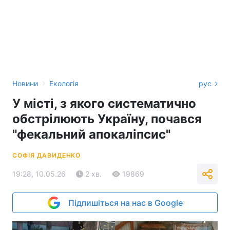
›
Новини
Екологія
рус
У місті, з якого систематично
обстрілюють Україну, почався
"фекальний апокаліпсис"
СОФІЯ ДАВИДЕНКО
19:28, 10.05.26
2 хв.
19869
Підпишіться на нас в Google