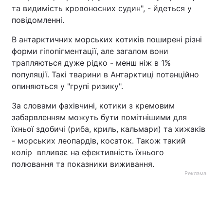
та видимість кровоносних судин", - йдеться у
повідомленні.
В антарктичних морських котиків поширені різні
форми гіпопігментації, але загалом вони
трапляються дуже рідко - менш ніж в 1%
популяції. Такі тварини в Антарктиці потенційно
опиняються у "групі ризику".
За словами фахівчині, котики з кремовим
забарвленням можуть бути помітнішими для
їхньої здобичі (риба, криль, кальмари) та хижаків
- морських леопардів, косаток. Також такий
колір впливає на ефективність їхнього
полювання та показники виживання.
Реклама