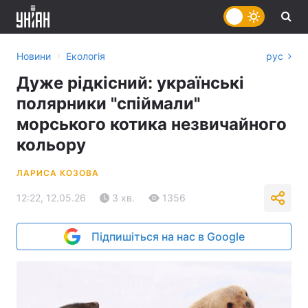
›
Новини
Екологія
рус
Дуже рідкісний: українські
полярники "спіймали"
морського котика незвичайного
кольору
ЛАРИСА КОЗОВА
12:22, 12.05.26
3 хв.
1356
Підпишіться на нас в Google