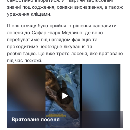
самостійно вибратися. У тварини зафіксовані
значні пошкодження, ознаки виснаження, а також
ураження кліщами.
Після огляду було прийнято рішення направити
лосеня до Сафарі-парк Медвино, де воно
перебуватиме під наглядом фахівців та
проходитиме необхідне лікування та
реабілітацію. Це вже третє лосеня, яке врятовано
під час пожежі.
Врятоване лосеня