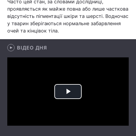
Часто цей стан, за словами дослідниці,
проявляється як майже повна або лише часткова
Лонгріди
відсутність пігментації шкіри та шерсті. Водночас
у тварин зберігаються нормальне забарвлення
Відео з Youtube
Статті
очей та кінцівок тіла.
Інтерв'ю
Думки
ВІДЕО ДНЯ
Архів
Вакансії
Контакти
Послуги
Play
Video