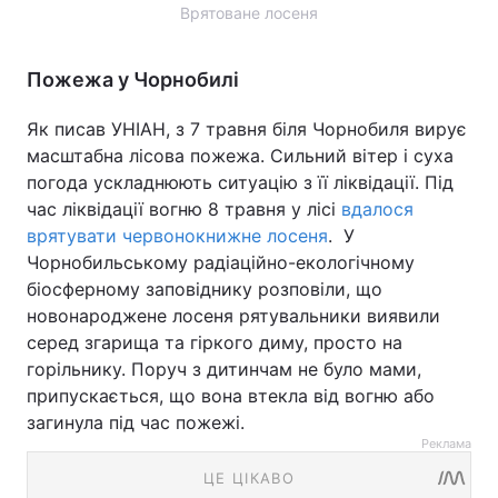
Врятоване лосеня
Пожежа у Чорнобилі
Як писав УНІАН, з 7 травня біля Чорнобиля вирує
масштабна лісова пожежа. Сильний вітер і суха
погода ускладнюють ситуацію з її ліквідації. Під
час ліквідації вогню 8 травня у лісі
вдалося
врятувати червонокнижне лосеня
. У
Чорнобильському радіаційно-екологічному
біосферному заповіднику розповіли, що
новонароджене лосеня рятувальники виявили
серед згарища та гіркого диму, просто на
горільнику. Поруч з дитинчам не було мами,
припускається, що вона втекла від вогню або
загинула під час пожежі.
Реклама