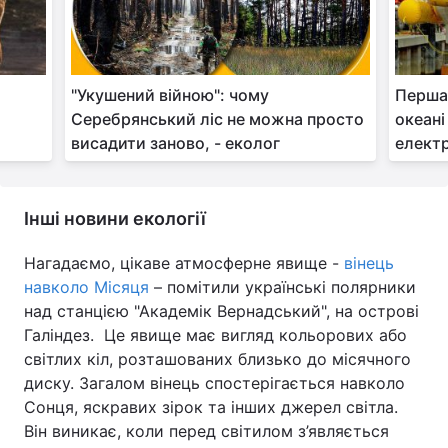
"Укушений війною": чому
Перша 
Серебрянський ліс не можна просто
океані
висадити заново, - еколог
елект
Інші новини екології
Нагадаємо, цікаве атмосферне явище -
вінець
навколо Місяця
– помітили українські полярники
над станцією "Академік Вернадський", на острові
Галіндез. Це явище має вигляд кольорових або
світлих кіл, розташованих близько до місячного
диску. Загалом вінець спостерігається навколо
Сонця, яскравих зірок та інших джерел світла.
Він виникає, коли перед світилом з’являється