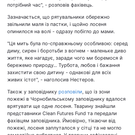
потрібний час", - розповів фахівець.
Зазначається, що рятувальники обережно
звільнили маля із пастки, і щойно лосеня
опинилося на волі - одразу побігло до мами.
"Ця мить була по-справжньому особливою: серед
диму, сирен і боротьби з вогнем - маленьке диво
життя, яке нагадує, заради чого ми боремося й
бережемо природу... Турбота, любов і бажання
захистити свою дитину - однакові для всіх
живих істот", - наголосив Нестеров.
Також у заповіднику
розповіли
, що із зони
пожежі в Чорнобильському заповіднику вдалося
врятувати ще одне лосеня. Тварину знайшли
представники Clean Futures Fund та передали
фахівцям заповідника. Ймовірно, тікаючи від
пожежі, лосеня заплуталося у сітці та не могло