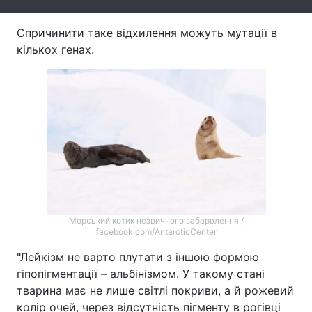
Тема оформлення
Спричинити таке відхилення можуть мутації в
кількох генах.
Морський котик незвичного забарвлення /
facebook.com/AntarcticCenter
"Лейкізм не варто плутати з іншою формою
гіпопігментації – альбінізмом. У такому стані
тварина має не лише світлі покриви, а й рожевий
колір очей, через відсутність пігменту в рогівці