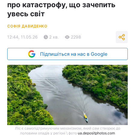
про катастрофу, що зачепить
увесь світ
СОФІЯ ДАВИДЕНКО
12:44, 11.05.26
2 хв.
2298
Підпишіться на нас в Google
Ліс є самопідтримуючим механізмом, який сам створює до
половини опадів у регіоні \ фото
ua.depositphotos.com