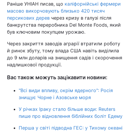
Раніше УНІАН писав, що
каліфорнійські фермери
масово викорчовують близько 420 тисяч
персикових дерев
через кризу в галузі після
банкрутства переробника Del Monte Foods, який
був ключовим покупцем урожаю.
Через закриття заводів аграрії втратили роботу
й ринок збуту, тому влада США навіть виділила
до 9 млн доларів на знищення садів і скорочення
надлишкової продукції.
Вас також можуть зацікавити новини:
"Всі види впливу, окрім ядерного": Росія
знищує Чорне і Азовське моря
У річках Іраку стало більше води: Reuters
пише про відновлення біблійних боліт Едему
Перша у світі підводна ГЕС: у Тихому океані