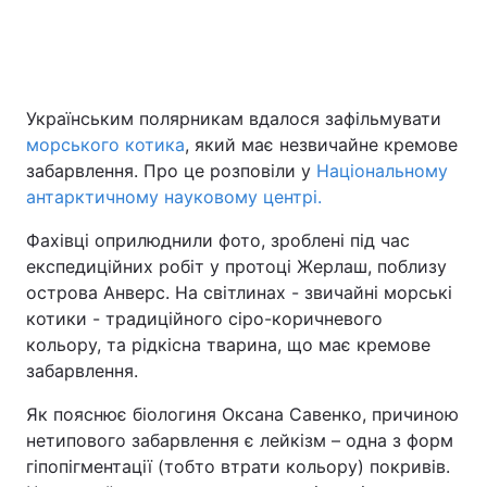
Головна
Війна
Українським полярникам вдалося зафільмувати
Україна
Політика
морського котика
, який має незвичайне кремове
забарвлення. Про це розповіли у
Національному
Економіка
Світ
антарктичному науковому центрі.
Спорт
Наука
Фахівці оприлюднили фото, зроблені під час
експедиційних робіт у протоці Жерлаш, поблизу
Техно і зв'язок
Лайт
острова Анверс. На світлинах - звичайні морські
котики - традиційного сіро-коричневого
Зброя
Інциденти
кольору, та рідкісна тварина, що має кремове
забарвлення.
Здоров'я
Туризм
Як пояснює біологиня Оксана Савенко, причиною
Цікавинки
Погода
нетипового забарвлення є лейкізм – одна з форм
гіпопігментації (тобто втрати кольору) покривів.
Екологія
Регіони