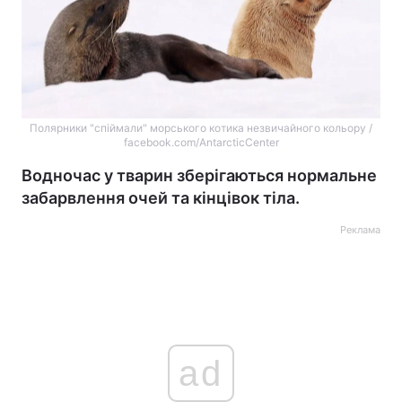
Полярники "спіймали" морського котика незвичайного кольору /
facebook.com/AntarcticCenter
Водночас у тварин зберігаються нормальне
забарвлення очей та кінцівок тіла.
Реклама
ad