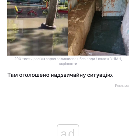
200 тисяч росіян зараз залишилися без води \ колаж УНІАН,
скріншоти
Там оголошено надзвичайну ситуацію.
Реклама
ad