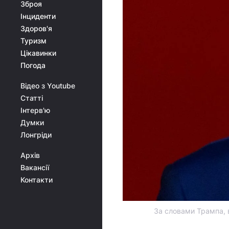
Зброя
Інциденти
Здоров'я
Туризм
Цікавинки
Погода
Відео з Youtube
Статті
Інтерв'ю
Думки
Лонгріди
Архів
Вакансії
Контакти
За словами Трампа, в