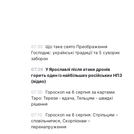
07:30
Що таке свято Преображення
Господнє: українські традиції та 5 суворих
заборон
07:26
У Ярославлі після атаки дронів
горить один із найбільших російських НПЗ
(відео)
07:20
Гороскоп на 6 серпня за картами
Таро: Терези - вдача, Тельцям - швидкі
рішення
07:10
Гороскоп на 6 серпня: Стрільцям –
сповільнитися, Скорпіонам –
перенапруження