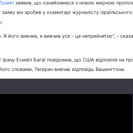
 Трамп
заявив, що ознайомився з новою мирною пропо
аку заяву він зробив у коментарі журналісту ізраїльськог
у
.
 Я його вивчив, я вивчив усе - це неприйнятно", - сказ
 Ірану Есмаїл Багаї повідомив, що США відповіли на п
 його словами, Тегеран вивчає відповідь Вашингтона.