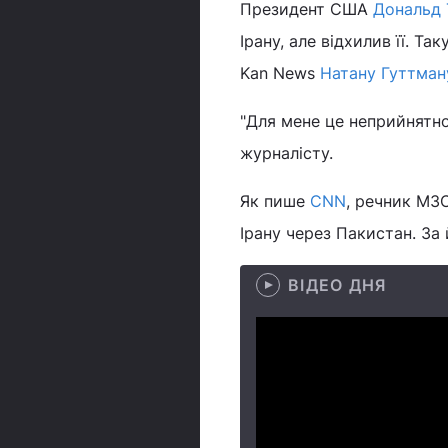
Президент США
Дональд
Ірану, але відхилив її. Т
Kan News
Натану Гуттман
"Для мене це неприйнятно.
журналісту.
Як пише
CNN
, речник МЗС
Ірану через Пакистан. За
ВІДЕО ДНЯ