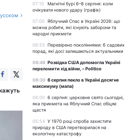
07:10
Магнітні бурі 6–8 серпня: коли
очікувати нового удару (графік)
русском
07:00
Яблучний Спас в Україні 2026: що
можна робити, які існують заборони та
народні прикмети
06:55
Перевірено поколіннями: 6 садових
порад, які досі залишаються актуальними
06:48
Розвідка США допомогла Україні
переломити хід війни, – Politico
06:30
6 серпня пекло в Україні досягне
максимуму (мапа)
 кажуть
06:00
6 серпня: церковне свято сьогодні,
яка прикмета на Яблучний Спас обіцяє
щастя
05:54
У 1970 році спроба захистити
природу в США перетворилася на
екологічну катастрофу