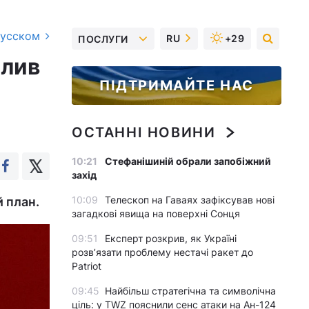
русском
RU
+29
ПОСЛУГИ
илив
ПІДТРИМАЙТЕ НАС
ОСТАННІ НОВИНИ
10:21
Стефанішиній обрали запобіжний
захід
10:09
Телескоп на Гаваях зафіксував нові
й план.
загадкові явища на поверхні Сонця
09:51
Експерт розкрив, як Україні
розвʼязати проблему нестачі ракет до
Patriot
09:45
Найбільш стратегічна та символічна
ціль: у TWZ пояснили сенс атаки на Ан-124