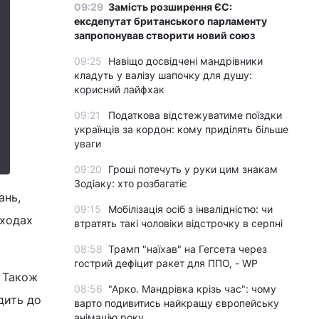
09:29
Замість розширення ЄС:
ексдепутат британського парламенту
запропонував створити новий союз
09:25
Навіщо досвідчені мандрівники
кладуть у валізу шапочку для душу:
корисний лайфхак
09:21
Податкова відстежуватиме поїздки
українців за кордон: кому приділять більше
уваги
09:20
Гроші потечуть у руки цим знакам
Зодіаку: хто розбагатіє
ань,
09:15
Мобілізація осіб з інвалідністю: чи
аходах
втратять такі чоловіки відстрочку в серпні
08:58
Трамп "наїхав" на Гегсета через
гострий дефіцит ракет для ППО, - WP
. Також
08:56
"Арко. Мандрівка крізь час": чому
дить до
варто подивитись найкращу європейську
анімацію року