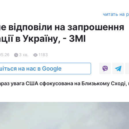
читать на 
е відповіли на запрошення
ції в Україну, - ЗМІ
05.26
3 хв.
1183
іться на нас в Google
араз увага США сфокусована на Близькому Сході,