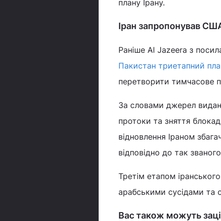
плану Ірану.
Іран запропонував США
Раніше Al Jazeera з поси
Пакистан триетапний пла
перетворити тимчасове пр
За словами джерел видан
протоки та зняття блокад
відновлення Іраном збагач
відповідно до так званого
Третім етапом іранського 
арабськими сусідами та 
Вас також можуть заці