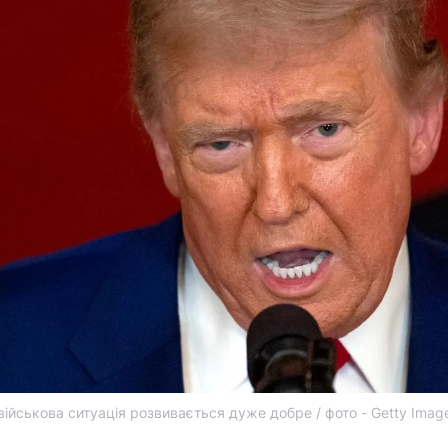
ійськова ситуація розвивається дуже добре / фото - Getty Imag