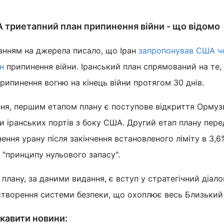
 триетапний план припинення війни - що відомо
ланням на джерела писало, що Іран
запропонував США ч
н
припинення війни. Іранський план спрямований на те,
ипинення вогню на кінець війни протягом 30 днів.
ня, першим етапом плану є поступове відкриття Ормуз
и іранських портів з боку США. Другий етап плану пер
ення урану після закінчення встановленого ліміту в 3,6
 "принципу нульового запасу".
плану, за даними видання, є вступ у стратегічний діало
створення системи безпеки, що охоплює весь Близький 
кавити новини: