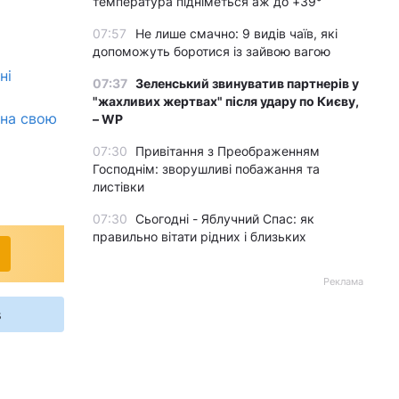
температура підніметься аж до +39°
07:57
Не лише смачно: 9 видів чаїв, які
допоможуть боротися із зайвою вагою
ні
07:37
Зеленський звинуватив партнерів у
"жахливих жертвах" після удару по Києву,
 на свою
– WP
07:30
Привітання з Преображенням
Господнім: зворушливі побажання та
листівки
07:30
Сьогодні - Яблучний Спас: як
правильно вітати рідних і близьких
Реклама
s