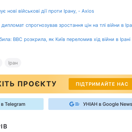
 нові військові дії проти Ірану, - Axios
дипломат спрогнозував зростання цін на тлі війни в Іра
била: BBC розкрила, як Київ переломив хід війни в Ірані
Іран
ІТЬ ПРОЄКТУ
ПІДТРИМАЙТЕ НАС
 в Telegram
УНІАН в Google New
ІВ