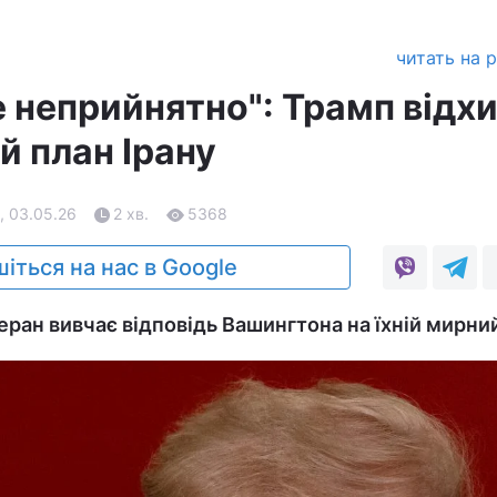
читать на 
е неприйнятно": Трамп відх
й план Ірану
, 03.05.26
2 хв.
5368
іться на нас в Google
геран вивчає відповідь Вашингтона на їхній мирни