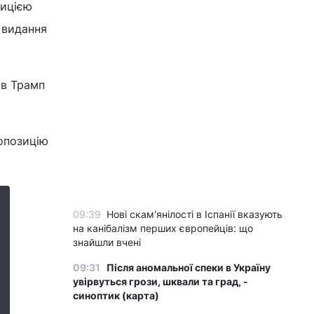
зицією
о видання
ав Трамп
ропозицію
09:39
Нові скам'янілості в Іспанії вказують
на канібалізм перших європейців: що
знайшли вчені
09:31
Після аномальної спеки в Україну
увірвуться грози, шквали та град, -
синоптик (карта)