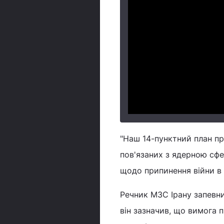
"Наш 14-пунктний план пр
пов'язаних з ядерною сфе
щодо припинення війни в р
Речник МЗС Ірану запевни
він зазначив, що вимога 