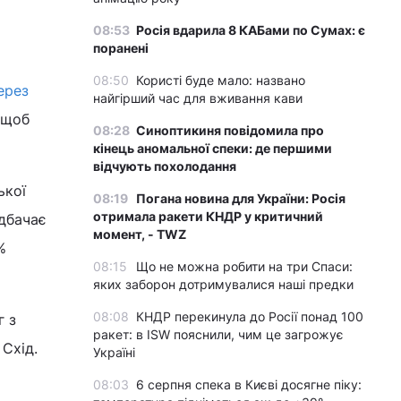
08:53
Росія вдарила 8 КАБами по Сумах: є
поранені
08:50
Користі буде мало: названо
ерез
найгірший час для вживання кави
 щоб
08:28
Синоптикиня повідомила про
кінець аномальної спеки: де першими
відчують похолодання
ької
08:19
Погана новина для України: Росія
отримала ракети КНДР у критичний
едбачає
момент, - TWZ
%
08:15
Що не можна робити на три Спаси:
яких заборон дотримувалися наші предки
08:08
КНДР перекинула до Росії понад 100
г з
ракет: в ISW пояснили, чим це загрожує
Схід.
Україні
08:03
6 серпня спека в Києві досягне піку: