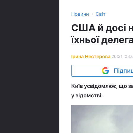
›
Новини
Світ
США й досі н
їхньої делега
Ірина Нестерова
20:31, 03.
Підпиш
Київ усвідомлює, що з
у відомстві.