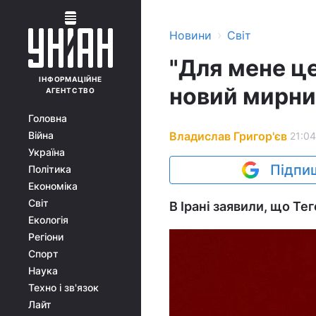
›
Новини
Світ
"Для мене ц
ІНФОРМАЦІЙНЕ
новий мирни
АГЕНТСТВО
Головна
Владислав Григор'єв
Війна
21:04
Україна
Підпиш
Політика
Економіка
Світ
В Ірані заявили, що Те
Екологія
Регіони
Спорт
Наука
Техно і зв'язок
Лайт