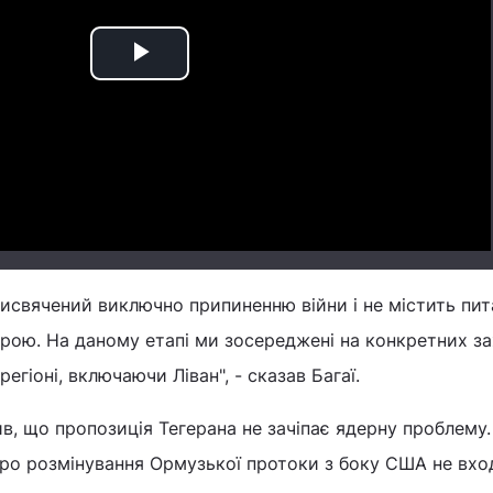
Play
Video
исвячений виключно припиненню війни і не містить пит
рою. На даному етапі ми зосереджені на конкретних з
егіоні, включаючи Ліван", - сказав Багаї.
в, що пропозиція Тегерана не зачіпає ядерну проблему
про розмінування Ормузької протоки з боку США не вхо