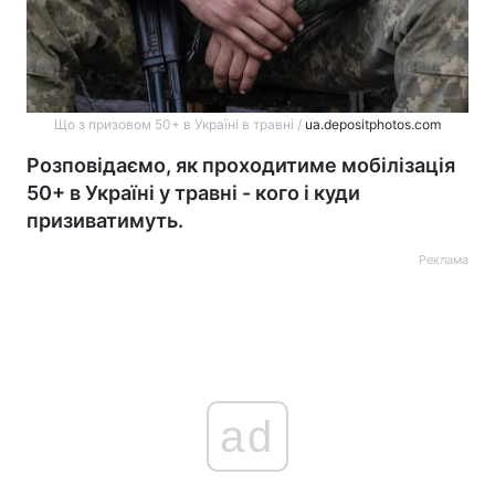
Що з призовом 50+ в Україні в травні /
ua.depositphotos.com
Розповідаємо, як проходитиме мобілізація
50+ в Україні у травні - кого і куди
призиватимуть.
Реклама
ad