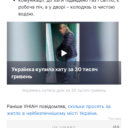
робоча піч, а у дворі – колодязь із чистою
водою.
Українка купила хату за 30 тисяч
гривень
Украинка купила дом за 30 тысяч гривень
Раніше УНІАН повідомляв,
скільки просять за
житло в найбезпечнішому місті України
.
Реклама