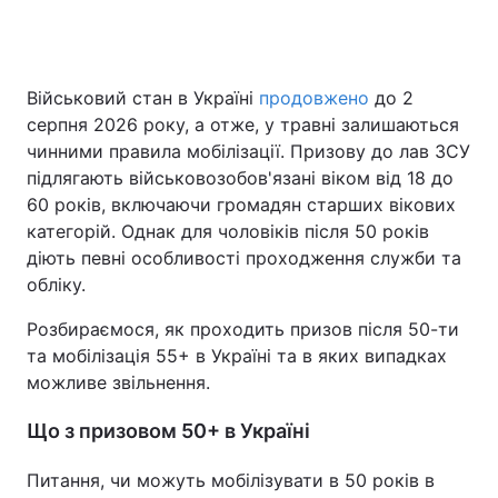
Головна
Війна
Військовий стан в Україні
продовжено
до 2
серпня 2026 року, а отже, у травні залишаються
Україна
Політика
чинними правила мобілізації. Призову до лав ЗСУ
підлягають військовозобов'язані віком від 18 до
Економіка
Світ
60 років, включаючи громадян старших вікових
категорій. Однак для чоловіків після 50 років
Спорт
Наука
діють певні особливості проходження служби та
обліку.
Техно і зв'язок
Лайт
Розбираємося, як проходить призов після 50-ти
Зброя
Інциденти
та мобілізація 55+ в Україні та в яких випадках
можливе звільнення.
Здоров'я
Туризм
Що з призовом 50+ в Україні
Цікавинки
Погода
Питання, чи можуть мобілізувати в 50 років в
Екологія
Регіони