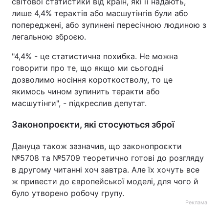
світової статистики від країн, які її надають,
лише 4,4% терактів або масшутінгів були або
попереджені, або зупинені пересічною людиною з
легальною зброєю.
"4,4% - це статистична похибка. Не можна
говорити про те, що якщо ми сьогодні
дозволимо носіння короткостволу, то це
якимось чином зупинить теракти або
масшутінги", - підкреслив депутат.
Законопроєкти, які стосуються зброї
Дануца також зазначив, що законопроєкти
№5708 та №5709 теоретично готові до розгляду
в другому читанні хоч завтра. Але їх хочуть все
ж привести до європейської моделі, для чого й
було утворено робочу групу.
Реклама