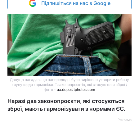
Підпишіться на нас в Google
Дануца нагадав, що напередодні було вирішено утворити робочу
групу щодо гармонізації законопроєктів, які стосуються зброї /
фото -
ua.depositphotos.com
Наразі два законопроєкти, які стосуються
зброї, мають гармонізувати з нормами ЄС.
Реклама