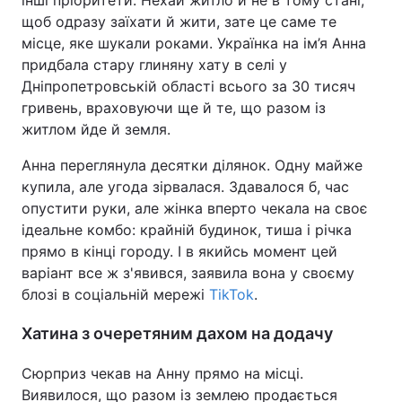
щоб одразу заїхати й жити, зате це саме те
місце, яке шукали роками. Українка на ім’я Анна
придбала стару глиняну хату в селі у
Дніпропетровській області всього за 30 тисяч
гривень, враховуючи ще й те, що разом із
житлом йде й земля.
Анна переглянула десятки ділянок. Одну майже
купила, але угода зірвалася. Здавалося б, час
опустити руки, але жінка вперто чекала на своє
ідеальне комбо: крайній будинок, тиша і річка
прямо в кінці городу. І в якийсь момент цей
варіант все ж з'явився, заявила вона у своєму
блозі в соціальній мережі
TikTok
.
Хатина з очеретяним дахом на додачу
Сюрприз чекав на Анну прямо на місці.
Виявилося, що разом із землею продається