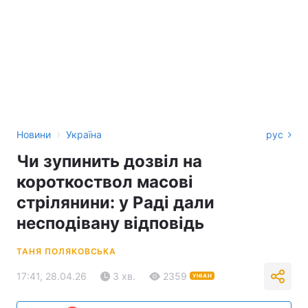
›
Новини
Україна
рус
Чи зупинить дозвіл на
короткоствол масові
стрілянини: у Раді дали
несподівану відповідь
ТАНЯ ПОЛЯКОВСЬКА
17:41, 28.04.26
3 хв.
2359
УНІАН