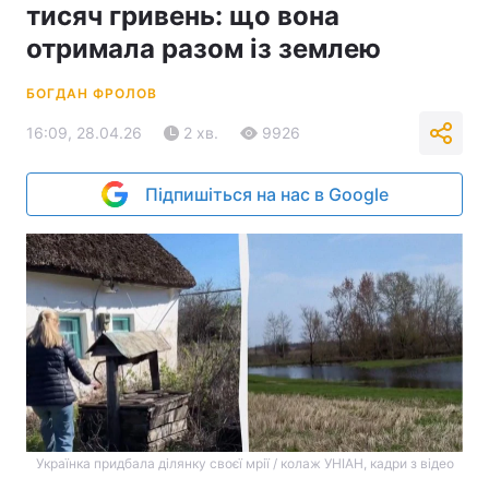
тисяч гривень: що вона
отримала разом із землею
БОГДАН ФРОЛОВ
16:09, 28.04.26
2 хв.
9926
Підпишіться на нас в Google
Українка придбала ділянку своєї мрії / колаж УНІАН, кадри з відео