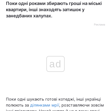
Поки одні роками збирають гроші на міські
квартири, інші знаходять затишок у
занедбаних халупах.
Реклама
ad
Поки одні шукають готові котеджі, інші українці
полюють за
ділянками мрії
, розставляючи зовсім
інші пріоритети. Нехай житло й не в тому стані,