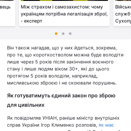
овець
Між страхом і самозахистом: чому
Військ
українцям потрібна легалізація зброї,
службу
- експерт
Сухопу
Він також нагадав, що у них йдеться, зокрема,
про те, що короткостволом можна буде володіти
лише через 5 років після закінчення воєнного
стану і лише людям віком 30+, які до цього
протягом 5 років володіли, наприклад,
мисливською зброєю і не скоювали порушень.
Як готуватимуть єдиний закон про зброю
для цивільних
Як повідомляв УНІАН, раніше міністр внутрішніх
справ України Ігор Клименко розповів,
як має