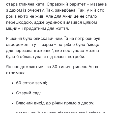
стара глиняна хата. Справжній раритет – мазанка
з дахом із очерету. Так, занедбана. Так, у ній сто
років ніхто не жив. Але для Анни це не стало
перешкодою, адже будинок виявився цілком
міцним і придатним для життя.
Рішення було блискавичним. Їй не потрібен був
євроремонт тут і зараз – потрібно було "місце
для перезавантаження", яке поступово можна
було б облаштувати під власні потреби.
Як повідомляється, за 30 тисяч гривень Анна
отримала:
60 соток землі;
Старий сад;
Власний вихід до річки прямо з двору;
комунікації: до хати підведено газ і світло, є