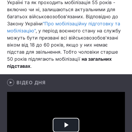
Україні та як проходить мобілізація 55 років -
включно чи ні, залишаються актуальними для
Лонгріди
багатьох військовозобов'язаних. Відповідно до
Закону України
"Про мобілізаційну підготовку та
Відео з Youtube
Статті
мобілізацію"
, у період воєнного стану на службу
можуть бути призвані всі військовозобов'язані
Інтерв'ю
Думки
віком від 18 до 60 років, якщо у них немає
підстав для звільнення. Тобто чоловіки старше
Архів
Вакансії
50 років підлягають мобілізації
на загальних
підставах
.
Контакти
Послуги
ВІДЕО ДНЯ
Play