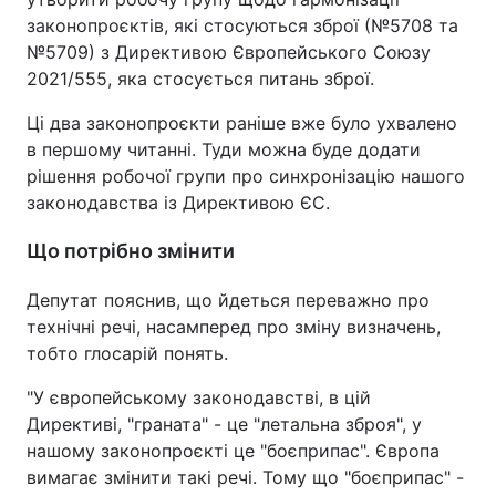
законопроєктів, які стосуються зброї (№5708 та
№5709) з Директивою Європейського Союзу
2021/555, яка стосується питань зброї.
Ці два законопроєкти раніше вже було ухвалено
в першому читанні. Туди можна буде додати
рішення робочої групи про синхронізацію нашого
законодавства із Директивою ЄС.
Що потрібно змінити
Депутат пояснив, що йдеться переважно про
технічні речі, насамперед про зміну визначень,
тобто глосарій понять.
"У європейському законодавстві, в цій
Директиві, "граната" - це "летальна зброя", у
нашому законопроєкті це "боєприпас". Європа
вимагає змінити такі речі. Тому що "боєприпас" -