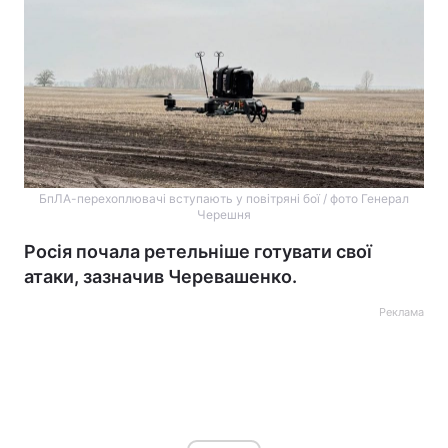
БпЛА-перехоплювачі вступають у повітряні бої / фото Генерал
Черешня
Росія почала ретельніше готувати свої
атаки, зазначив Черевашенко.
Реклама