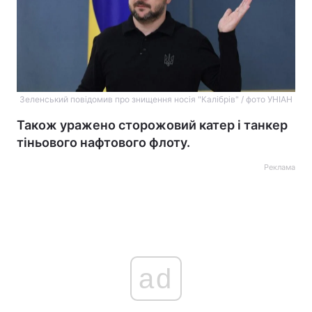
Зеленський повідомив про знищення носія "Калібрів" / фото УНІАН
Також уражено сторожовий катер і танкер
тіньового нафтового флоту.
Реклама
ad