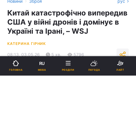
›
Новини
Зброя
рус
Китай катастрофічно випередив
США у війні дронів і домінує в
Україні та Ірані, – WSJ
КАТЕРИНА ГІРНИК
08:13, 03.05.26
5 хв.
5796
RU
МОВА
ГОЛОВНА
РОЗДІЛИ
ПОГОДА
ЛАЙТ
Підпишіться на нас в Google