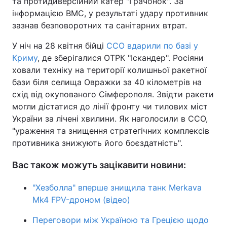
та протидиверсійний катер "Грачонок". За
інформацією ВМС, у результаті удару противник
зазнав безповоротних та санітарних втрат.
У ніч на 28 квітня бійці
ССО вдарили по базі у
Криму
, де зберігалися ОТРК "Іскандер". Росіяни
ховали техніку на території колишньої ракетної
бази біля селища Овражки за 40 кілометрів на
схід від окупованого Сімферополя. Звідти ракети
могли дістатися до лінії фронту чи тилових міст
України за лічені хвилини. Як наголосили в ССО,
"ураження та знищення стратегічних комплексів
противника знижують його боєздатність".
Вас також можуть зацікавити новини:
"Хезболла" вперше знищила танк Merkava
Mk4 FPV-дроном (відео)
Переговори між Україною та Грецією щодо