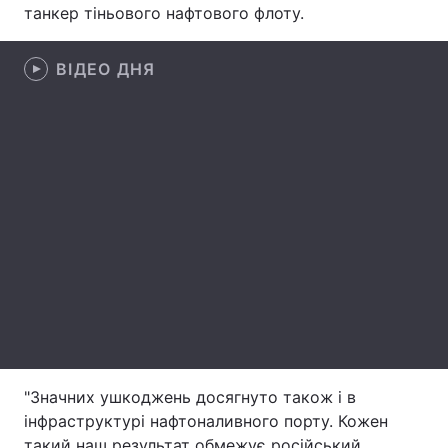
танкер тіньового нафтового флоту.
Лонгріди
ВІДЕО ДНЯ
Відео з Youtube
Статті
Інтерв'ю
Думки
Архів
Вакансії
Контакти
Послуги
"Значних ушкоджень досягнуто також і в
інфраструктурі нафтоналивного порту. Кожен
такий наш результат обмежує російський