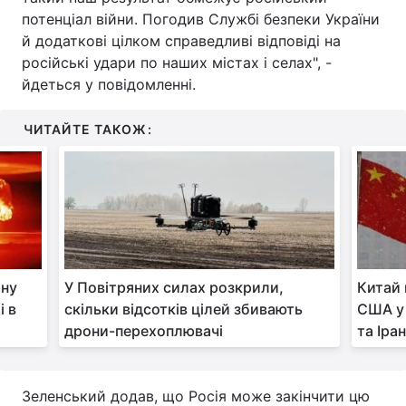
потенціал війни. Погодив Службі безпеки України
Тема оформлення
й додаткові цілком справедливі відповіді на
російські удари по наших містах і селах", -
йдеться у повідомленні.
ЧИТАЙТЕ ТАКОЖ:
рну
У Повітряних силах розкрили,
Китай 
і в
скільки відсотків цілей збивають
США у 
дрони-перехоплювачі
та Іран
Зеленський додав, що Росія може закінчити цю