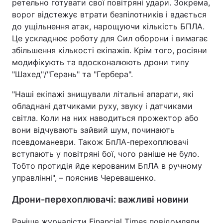
ретельно готувати свої повітряні удари. Зокрема,
ворог відстежує втрати безпілотників і вдається
до ущільнення атак, нарощуючи кількість БПЛА.
Це ускладнює роботу для Сил оборони і вимагає
збільшення кількості екіпажів. Крім того, росіяни
модифікують та вдосконалюють дрони типу
"Шахед"/"Герань" та "Гербера".
"Наші екіпажі знищували літальні апарати, які
обладнані датчиками руху, звуку і датчиками
світла. Коли на них наводиться прожектор або
вони відчувають зайвий шум, починають
псевдоманеври. Також БпЛА-перехоплювачі
вступають у повітряні бої, чого раніше не було.
Тобто протидія йде керованим БпЛА в ручному
управлінні", – пояснив Черевашенко.
Дрони-перехоплювачі: важливі новини
Раніше журналісти Financial Times повідомляли,