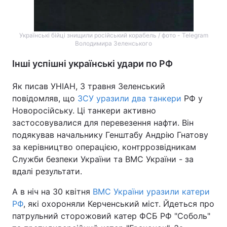
Українські бійці знищили російський корабель / фото - Telegram
Володимира Зеленського
Інші успішні українські удари по РФ
Як писав УНІАН, 3 травня Зеленський
повідомляв, що
ЗСУ уразили два танкери
РФ у
Новоросійську. Ці танкери активно
застосовувалися для перевезення нафти. Він
подякував начальнику Генштабу Андрію Гнатову
за керівництво операцією, контррозвідникам
Служби безпеки України та ВМС України - за
вдалі результати.
А в ніч на 30 квітня
ВМС України уразили катери
РФ
, які охороняли Керченський міст. Йдеться про
патрульний сторожовий катер ФСБ РФ "Соболь"