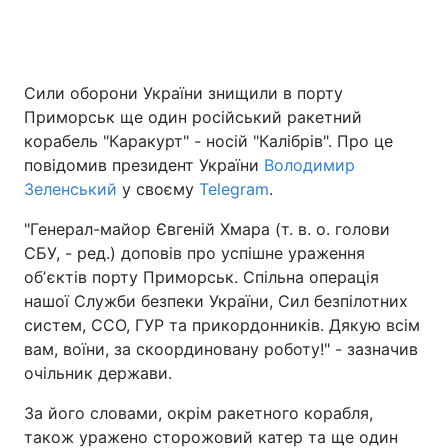
Головна
Війна
Сили оборони України знищили в порту
Приморськ ще один російський ракетний
Україна
Політика
корабель "Каракурт" - носій "Калібрів". Про це
повідомив президент України
Володимир
Економіка
Світ
Зеленський
у своєму
Telegram
.
Спорт
Наука
"Генерал-майор Євгеній Хмара (т. в. о. голови
СБУ, - ред.) доповів про успішне ураження
Техно і зв'язок
Лайт
обʼєктів порту Приморськ. Спільна операція
нашої Служби безпеки України, Сил безпілотних
Зброя
Інциденти
систем, ССО, ГУР та прикордонників. Дякую всім
вам, воїни, за скоординовану роботу!" - зазначив
Здоров'я
Туризм
очільник держави.
Цікавинки
Погода
За його словами, окрім ракетного корабля,
також уражено сторожовий катер та ще один
Екологія
Регіони