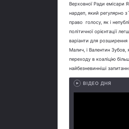
Верховної Ради емісари Я
нардеп, який регулярно з`
право голосу, як і непуб
політичної орієнтації ле
варіанти для розширення к
Малич, і Валентин Зубов, 
переходу в коаліцію біль
найбезневинніші запитанн
ВІДЕО ДНЯ