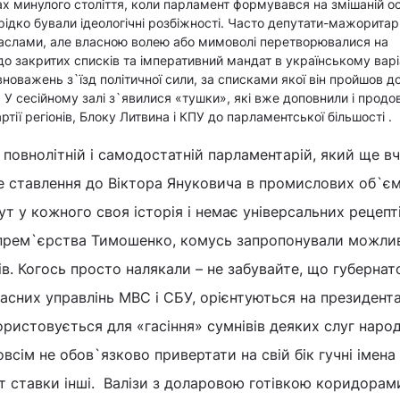
 минулого століття, коли парламент формувався на змішаній ос
рідко бували ідеологічні розбіжності. Часто депутати-мажорита
гаслами, але власною волею або мимоволі перетворювалися на
до закритих списків та імперативний мандат в українському варі
новажень з`їзд політичної сили, за списками якої він пройшов д
 У сесійному залі з`явилися «тушки», які вже доповнили і прод
тії регіонів, Блоку Литвина і КПУ до парламентської більшості .
повнолітній і самодостатній парламентарій, який ще в
е ставлення до Віктора Януковича в промислових об`єм
т у кожного своя історія і немає універсальних рецепті
в прем`єрства Тимошенко, комусь запропонували можли
сів. Когось просто налякали – не забувайте, що губернат
ласних управлінь МВС і СБУ, орієнтуються на президент
истовується для «гасіння» сумнівів деяких слуг народ
всім не обов`язково привертати на свій бік гучні імена 
тут ставки інші. Валізи з доларовою готівкою коридорам