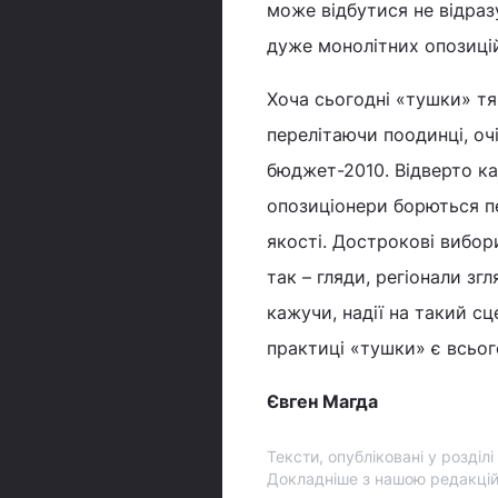
може відбутися не відразу
дуже монолітних опозицій
Хоча сьогодні «тушки» тя
перелітаючи поодинці, очі
бюджет-2010. Відверто к
опозиціонери борються п
якості. Дострокові вибор
так – гляди, регіонали зг
кажучи, надії на такий сц
практиці «тушки» є всьог
Євген Магда
Тексти, опубліковані у розділ
Докладніше з нашою редакці