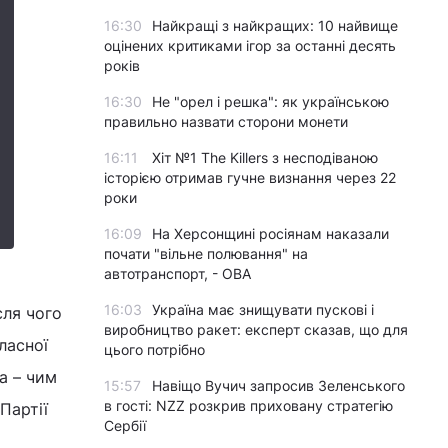
16:30
Найкращі з найкращих: 10 найвище
оцінених критиками ігор за останні десять
років
16:30
Не "орел і решка": як українською
правильно назвати сторони монети
16:11
Хіт №1 The Killers з несподіваною
історією отримав гучне визнання через 22
роки
16:09
На Херсонщині росіянам наказали
почати "вільне полювання" на
автотранспорт, - ОВА
16:03
Україна має знищувати пускові і
сля чого
виробництво ракет: експерт сказав, що для
ласної
цього потрібно
а – чим
15:57
Навіщо Вучич запросив Зеленського
в гості: NZZ розкрив приховану стратегію
Партії
Сербії