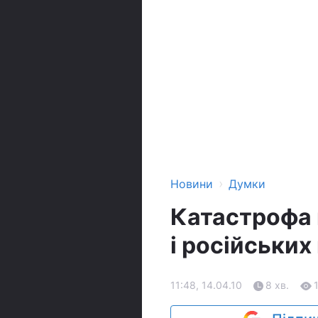
›
Новини
Думки
Катастрофа 
і російських 
11:48, 14.04.10
8 хв.