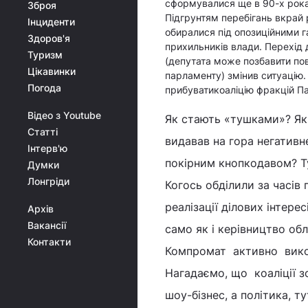
сформувалися ще в 90-х роках
Зброя
Підгрунтям перебігань вкрай 
Інциденти
обиралися під опозиційними 
Здоров'я
прихильників влади. Перехід 
Туризм
(депутата може позбавити пов
Цікавинки
парламенту) змінив ситуацію.
Погода
прибуватикоаліцію фракцій Пар
Відео з Youtube
Як стають «тушками»? Як 
Статті
видавав на гора негативн
Інтерв'ю
покірним кнопкодавом? Ту
Думки
Лонгріди
Когось обділили за часі
реалізації ділових інтере
Архів
Вакансії
само як і керівництво об
Контакти
Компромат активно викор
Нагадаємо, що коаліції зо
шоу-бізнес, а політика, 