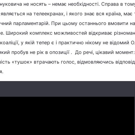
нуковича не носять – немає необхідності. Справа в том
являється на телеекранах, і якого знає вся країна, має
лічний парламентарій. При цьому останнього вмовити на
гше. Широкий комплекс можливостей відкриває різноман
оаліції, у якій тепер є і практично нікому не відомий О
який пробув не рік в опозиції . До речі, цікавий момент:
шість «тушок» втрачають голос, відмовляючись відповід
я.