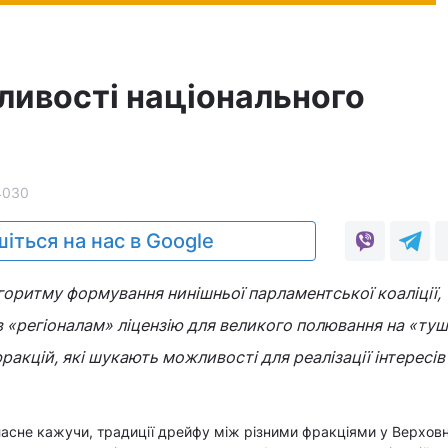
ливості національного
4030
іться на нас в Google
горитму формування нинішньої парламентської коаліції,
 «регіоналам» ліцензію для великого полювання на «туш
фракцій, які шукають можливості для реалізації інтересів 
асне кажучи, традиції дрейфу між різними фракціями у Верховн