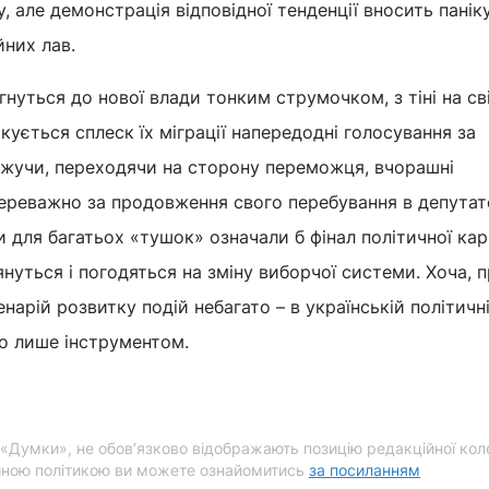
, але демонстрація відповідної тенденції вносить панік
них лав.
гнуться до нової влади тонким струмочком, з тіні на св
кується сплеск їх міграції напередодні голосування за
ажучи, переходячи на сторону переможця, вчорашні
ереважно за продовження свого перебування в депутат
и для багатьох «тушок» означали б фінал політичної кар
лянуться і погодяться на зміну виборчої системи. Хоча, 
енарій розвитку подій небагато – в українській політичн
о лише інструментом.
і «Думки», не обов’язково відображають позицію редакційної коле
йною політикою ви можете ознайомитись
за посиланням