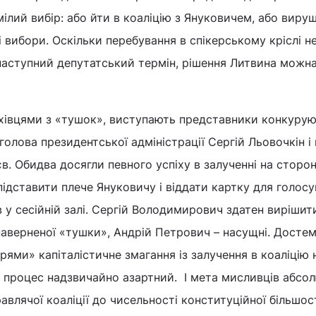
лий вибір: або йти в коаліцію з Януковичем, або виру
 вибори. Оскільки перебування в спікерському кріслі н
наступний депутатський термін, рішення Литвина можна
хівцями з «тушок», виступають представники конкурую
– голова президентської адміністрації Сергій Льовочкін 
в. Обидва досягли певного успіху в залученні на сторо
підставити плече Януковичу і віддати картку для голос
 у сесійній залі. Сергій Володимирович здатен вирішит
наверненої «тушки», Андрій Петрович – насущні. Досте
рями» капіталістичне змагання із залучення в коаліцію
– процес надзвичайно азартний. І мета мисливців абсо
влячої коаліції до чисельності конституційної більшост