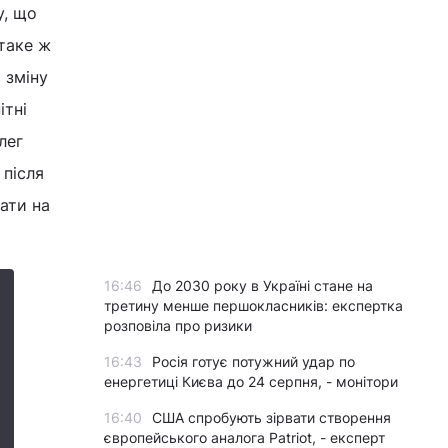
у, що
 таке ж
 зміну
ітні
лег
 після
ати на
16:46
До 2030 року в Україні стане на
третину менше першокласників: експертка
розповіла про ризики
16:43
Росія готує потужний удар по
енергетиці Києва до 24 серпня, - монітори
16:40
США спробують зірвати створення
європейського аналога Patriot, - експерт