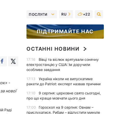
RU
+22
ПОСЛУГИ
ПІДТРИМАЙТЕ НАС
ОСТАННІ НОВИНИ
17:16
Вівці та віслюк врятували сонячну
електростанцію у США: їм доручили
особливе завдання
17:13
Україна ніколи не випускатиме
ок» -
ракети до Patriot: експерт назвав причини
за нової
17:10
9 серпня: церковне свято сьогодні,
про що краще мовчати цього дня
17:00
Гороскоп на 9 серпня: Овнам –
ій Раді
прислухатися, Рибам – відпустити минуле