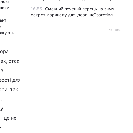
нові.
рники
16:55
Смачний печений перець на зиму:
секрет маринаду для ідеальної заготівлі
анті
о
Реклама
овжують
чора
ах, стає
в.
вості для
ори, так
а.
у.
– це не
и