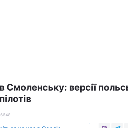
в Смоленську: версії польс
пілотів
16648