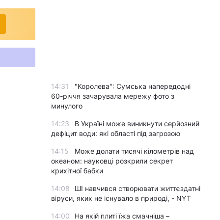
14:31
"Королева": Сумська напередодні
60-річчя зачарувала мережу фото з
минулого
14:23
В Україні може виникнути серйозний
дефіцит води: які області під загрозою
14:15
Може долати тисячі кілометрів над
океаном: науковці розкрили секрет
крихітної бабки
14:08
ШІ навчився створювати життєздатні
віруси, яких не існувало в природі, - NYT
14:00
На якій плиті їжа смачніша –