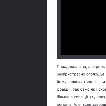
Парадоксально, але роль 
безпристрасно оголошує п
йому залишається тільки і
фракції, так само як і ск
більше в коаліції «тушок
регіонів. Але після заве