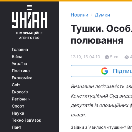
›
Новини
Думки
Тушки. Особ
ІНФОРМАЦІЙНЕ
полювання
АГЕНТСТВО
Головна
Війна
12:19, 16.04.10
5 хв.
Україна
Підпиш
Політика
Економіка
Світ
Визнавши легітимність ал
Екологія
Конституційний Суд видав
Регіони
депутатів із опозиційних 
Спорт
Наука
влади.
Техно і зв'язок
Лайт
Звідки з`явилися «тушки»? Вл