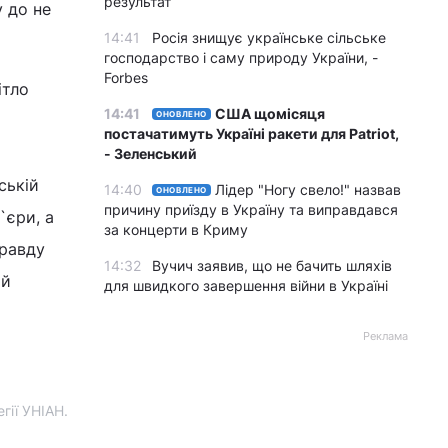
результат
у до не
14:41
Росія знищує українське сільське
господарство і саму природу України, -
Forbes
ітло
14:41
США щомісяця
ОНОВЛЕНО
постачатимуть Україні ракети для Patriot,
- Зеленський
ській
14:40
Лідер "Ногу свело!" назвав
ОНОВЛЕНО
причину приїзду в Україну та виправдався
`єри, а
за концерти в Криму
правду
14:32
Вучич заявив, що не бачить шляхів
ій
для швидкого завершення війни в Україні
Реклама
гії УНІАН.