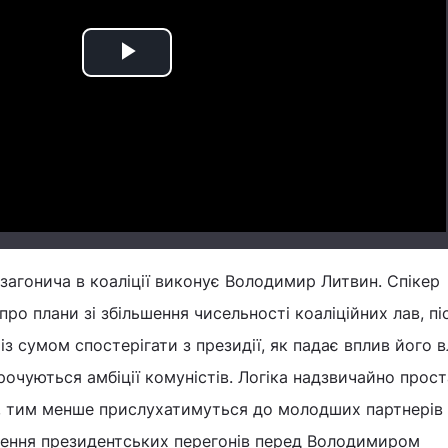
Play
Video
загонича в коаліції виконує Володимир Литвин. Спікер
ро плани зі збільшення чисельності коаліційних лав, пі
з сумом спостерігати з президії, як падає вплив його в
орочуються амбіції комуністів. Логіка надзвичайно прост
», тим менше прислухатимуться до молодших партнерів 
ршення президентських перегонів перед Володимиром