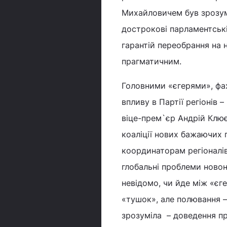
Михайловичем був зрозумі
дострокові парламентські
гарантій переобрання на 
прагматичним.
Головними «єгерями», фа
впливу в Партії регіонів 
віце-прем`єр Андрій Клює
коаліції нових бажаючих 
координаторам регіоналів
глобальні проблеми ново
невідомо, чи йде між «єге
«тушок», але полювання 
зрозуміла – доведення пра