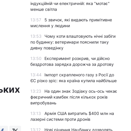
індукційній чи електричній: яка "мотає"
менше світла
13:57
5 звичок, які видають примітивне
мислення у людини
13:53
Чому коти влаштовують нічні забіги
по будинку: ветеринари пояснили таку
дивну поведінку
13:50
Експеримент розкрив, чи дійсно
бездротова зарядка дорожча за дротову
13:44
Імпорт скрапленого газу з Росії до
ЄС різко зріс: яка країна купила найбільше
ьких
13:23
На один знак Зодіаку ось-ось чекає
феєричний камбек після кількох років
випробувань
13:13
Армія США витратить $400 млн на
лазерні системи проти дронів
13:12
Нові рішення Нацбанку дозволять