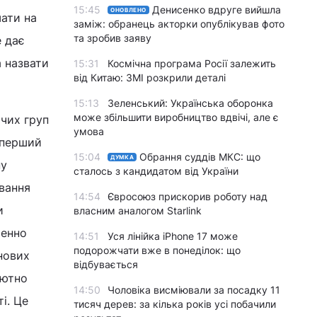
15:45
Денисенко вдруге вийшла
ОНОВЛЕНО
шати на
заміж: обранець акторки опублікував фото
та зробив заяву
е дає
 назвати
15:31
Космічна програма Росії залежить
від Китаю: ЗМІ розкрили деталі
15:13
Зеленський: Українська оборонка
може збільшити виробництво вдвічі, але є
чих груп
умова
і перший
15:04
Обрання суддів МКС: що
ДУМКА
ну
сталось з кандидатом від України
ування
14:54
Євросоюз прискорив роботу над
и
власним аналогом Starlink
менно
14:51
Уся лінійка iPhone 17 може
подорожчати вже в понеділок: що
 нових
відбувається
лютно
14:50
Чоловіка висміювали за посадку 11
і. Це
тисяч дерев: за кілька років усі побачили