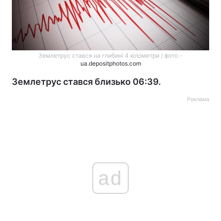
Землетрус стався на глибині 4 кілометри / фото -
ua.depositphotos.com
Землетрус стався близько 06:39.
Реклама
ad