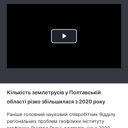
Лонгріди
Відео з Youtube
Статті
Інтерв'ю
Думки
Play
Архів
Вакансії
Video
Контакти
Послуги
Кількість землетрусів у Полтавській
області різко збільшилася з 2020 року
Раніше головний науковий співробітник Відділу
регіональних проблем геофізики Інституту