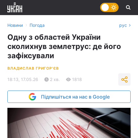
›
Новини
Погода
рус
Одну з областей України
сколихнув землетрус: де його
зафіксували
ВЛАДИСЛАВ ГРИГОР'ЄВ
18:13, 17.05.26
2 хв.
1818
Підпишіться на нас в Google