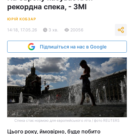
рекордна спека, - ЗМІ
ЮРІЙ КОБЗАР
14:18, 17.05.26
3 хв.
20056
Підпишіться на нас в Google
Спека стає нормою для європейського літа / фото REUTERS
Цього року, ймовірно, буде побито