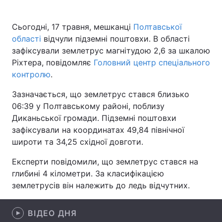
Сьогодні, 17 травня, мешканці
Полтавської
області
відчули підземні поштовхи. В області
Головна
Війна
зафіксували землетрус магнітудою 2,6 за шкалою
Ріхтера, повідомляє
Головний центр спеціального
Україна
Політика
контролю
.
Економіка
Світ
Зазначається, що землетрус стався близько
06:39 у Полтавському районі, поблизу
Спорт
Наука
Диканьської громади. Підземні поштовхи
зафіксували на координатах 49,84 північної
Техно і зв'язок
Лайт
широти та 34,25 східної довготи.
Зброя
Інциденти
Експерти повідомили, що землетрус стався на
глибині 4 кілометри. За класифікацією
Здоров'я
Туризм
землетрусів він належить до ледь відчутних.
Цікавинки
Погода
ВІДЕО ДНЯ
Екологія
Регіони