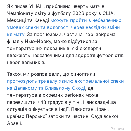
Як писав УНІАН, приблизно чверть матчів
Чемпіонату світу з футболу 2026 року в США,
Мексиці та Канаді
можуть пройти в небезпечних
умовах спеки та вологості через наслідки зміни
клімату
. За прогнозами, частина ігор, зокрема
фінал у Нью-Йорку, може відбутися за
температурних показників, які експерти
вважають небезпечними для здоров’я футболістів
і вболівальників.
Також ми розповідали, що синоптики
прогнозують тривалу хвилю екстремальної спеки
на Далекому та Близькому Сході
, де
температура в окремих регіонах може
перевищити +48 градусів у тіні. Найскладніша
ситуація очікується в Індії, Пакистані, Ірані,
країнах Перської затоки та частині Саудівської
Аравії.
Реклама