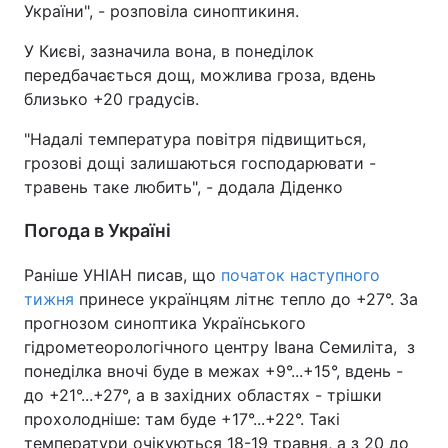
України", - розповіла синоптикиня.
У Києві, зазначила вона, в понеділок
передбачається дощ, можлива гроза, вдень
близько +20 градусів.
"Надалі температура повітря підвищиться,
грозові дощі залишаються господарювати -
травень таке любить", - додала Діденко
Погода в Україні
Раніше УНІАН писав, що
початок наступного
тижня
принесе українцям літнє тепло до +27°. За
прогнозом синоптика Українського
гідрометеорологічного центру Івана Семиліта, з
понеділка вночі буде в межах +9°...+15°, вдень -
до +21°...+27°, а в західних областях - трішки
прохолодніше: там буде +17°...+22°. Такі
температури очікуються 18-19 травня, а з 20 до