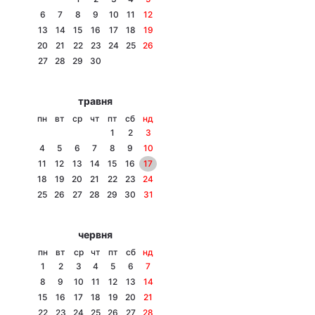
6
7
8
9
10
11
12
13
14
15
16
17
18
19
20
21
22
23
24
25
26
Головна
Війна
27
28
29
30
Україна
Політика
травня
пн
вт
ср
чт
пт
сб
нд
Економіка
Світ
1
2
3
4
5
6
7
8
9
10
Спорт
Наука
11
12
13
14
15
16
17
18
19
20
21
22
23
24
Техно і зв'язок
Лайт
25
26
27
28
29
30
31
Зброя
Інциденти
червня
Здоров'я
Туризм
пн
вт
ср
чт
пт
сб
нд
1
2
3
4
5
6
7
Цікавинки
Погода
8
9
10
11
12
13
14
15
16
17
18
19
20
21
Екологія
Регіони
22
23
24
25
26
27
28