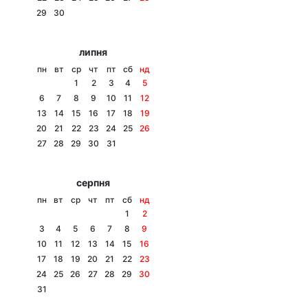
29
30
Лонгріди
липня
Відео з Youtube
Статті
пн
вт
ср
чт
пт
сб
нд
1
2
3
4
5
Інтерв'ю
Думки
6
7
8
9
10
11
12
13
14
15
16
17
18
19
Архів
Вакансії
20
21
22
23
24
25
26
27
28
29
30
31
Контакти
серпня
Послуги
пн
вт
ср
чт
пт
сб
нд
1
2
3
4
5
6
7
8
9
10
11
12
13
14
15
16
17
18
19
20
21
22
23
24
25
26
27
28
29
30
31