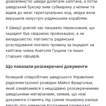
домовленістю шведи допитали капітана, а потім
шведський буксир зняв субмарину з мілини та
відвів до межі територіальних вод, звідки вона
вирушила назустріч радянським кораблям.
У Швеції довгий час панувало переконання, що
інцидент був свідомою провокацією, а не
випадковістю. Натомість радянське
розслідування поклало провину за інцидент на
капітана човна Анатолія Гущина та інших
старших офіцерів.
Що показали розсекречені документи
Колишній співробітник шведського Управління
радіоелектронної розвідки Майкл Фредгольм,
який ознайомився з нещодавно розсекреченими
шведськими матеріалами, заявив, що нові
документи ставлять під сумнів поширену раніше
версію про навмисне вторгнення радянської