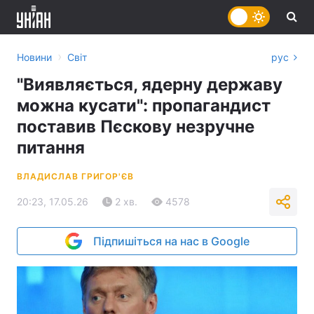
›
Новини
Світ
рус
"Виявляється, ядерну державу
можна кусати": пропагандист
поставив Пєскову незручне
питання
ВЛАДИСЛАВ ГРИГОР'ЄВ
20:23, 17.05.26
2 хв.
4578
Підпишіться на нас в Google