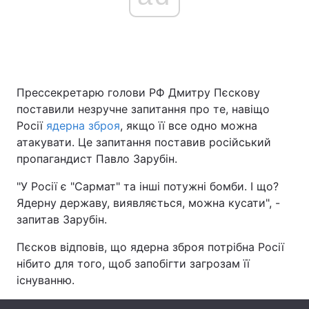
Головна
Війна
Україна
Політика
Прессекретарю голови РФ Дмитру Пєскову
поставили незручне запитання про те, навіщо
Економіка
Світ
Росії
ядерна зброя
, якщо її все одно можна
атакувати. Це запитання поставив російський
Спорт
Наука
пропагандист Павло Зарубін.
Техно і зв'язок
Лайт
"У Росії є "Сармат" та інші потужні бомби. І що?
Ядерну державу, виявляється, можна кусати", -
Зброя
Інциденти
запитав Зарубін.
Здоров'я
Туризм
Пєсков відповів, що ядерна зброя потрібна Росії
нібито для того, щоб запобігти загрозам її
Цікавинки
Погода
існуванню.
Екологія
Регіони