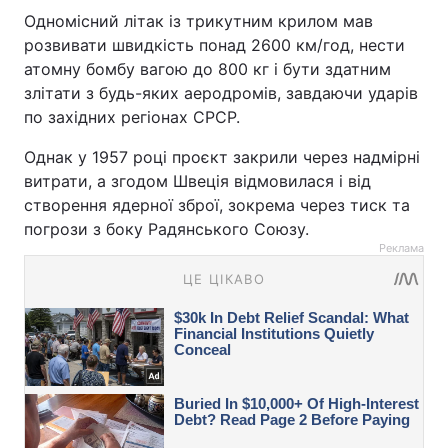
Одномісний літак із трикутним крилом мав
розвивати швидкість понад 2600 км/год, нести
атомну бомбу вагою до 800 кг і бути здатним
злітати з будь-яких аеродромів, завдаючи ударів
по західних регіонах СРСР.
Однак у 1957 році проєкт закрили через надмірні
витрати, а згодом Швеція відмовилася і від
створення ядерної зброї, зокрема через тиск та
погрози з боку Радянського Союзу.
Реклама