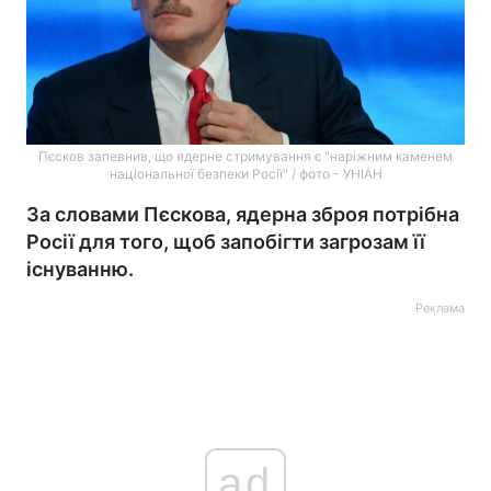
Пєсков запевнив, що ядерне стримування є "наріжним каменем
національної безпеки Росії" / фото - УНІАН
За словами Пєскова, ядерна зброя потрібна
Росії для того, щоб запобігти загрозам її
існуванню.
Реклама
ad