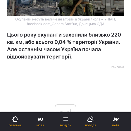
Окупанти несуть величезні втрати в Україні / колаж УНІАН,
facebook.com_GeneralStaff.ua, Донецька ОДА
Цього року окупанти захопили близько 220
кв. км, або всього 0,04 % території України.
Але останнім часом Україна почала
відвойовувати території.
Реклама
ad
RU
МОВА
ГОЛОВНА
РОЗДІЛИ
ПОГОДА
ЛАЙТ