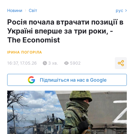
›
Новини
Світ
рус
Росія почала втрачати позиції в
Україні вперше за три роки, -
The Economist
ІРИНА ПОГОРІЛА
16:37, 17.05.26
3 хв.
5902
Підпишіться на нас в Google