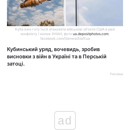
Куба вже готу.ться атакувати військові об'єкти США в разі
конфлікту / колаж УНІАН, фото
ua.depositphotos.com
,
facebook.com/GeneralStaff.ua
Кубинський уряд, вочевидь, зробив
висновки з війн в Україні та в Перській
затоці.
Реклама
ad