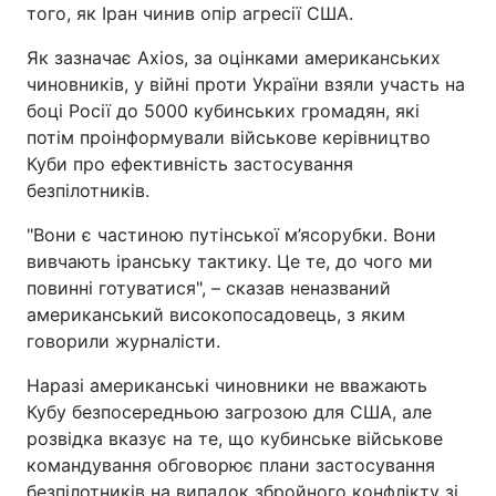
того, як Іран чинив опір агресії США.
Як зазначає Axios, за оцінками американських
чиновників, у війні проти України взяли участь на
боці Росії до 5000 кубинських громадян, які
потім проінформували військове керівництво
Куби про ефективність застосування
безпілотників.
"Вони є частиною путінської м’ясорубки. Вони
вивчають іранську тактику. Це те, до чого ми
повинні готуватися", – сказав неназваний
американський високопосадовець, з яким
говорили журналісти.
Наразі американські чиновники не вважають
Кубу безпосередньою загрозою для США, але
розвідка вказує на те, що кубинське військове
командування обговорює плани застосування
безпілотників на випадок збройного конфлікту зі