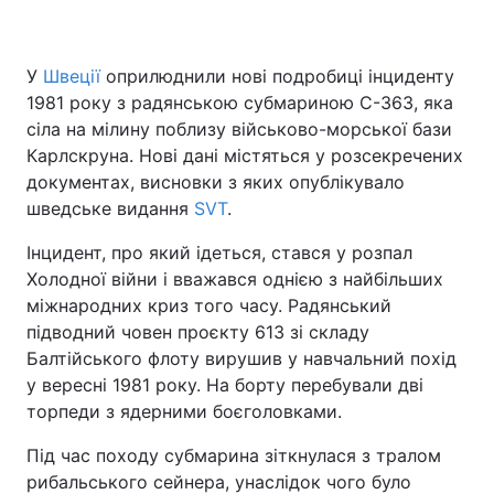
У
Швеції
оприлюднили нові подробиці інциденту
1981 року з радянською субмариною С-363, яка
сіла на мілину поблизу військово-морської бази
Карлскруна. Нові дані містяться у розсекречених
документах, висновки з яких опублікувало
шведське видання
SVT
.
Інцидент, про який ідеться, стався у розпал
Холодної війни і вважався однією з найбільших
міжнародних криз того часу. Радянський
підводний човен проєкту 613 зі складу
Балтійського флоту вирушив у навчальний похід
у вересні 1981 року. На борту перебували дві
торпеди з ядерними боєголовками.
Під час походу субмарина зіткнулася з тралом
рибальського сейнера, унаслідок чого було