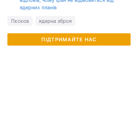
відповів, чому Іран не відмовиться від
ядерних планів
Пєсков
ядерна зброя
ПІДТРИМАЙТЕ НАС