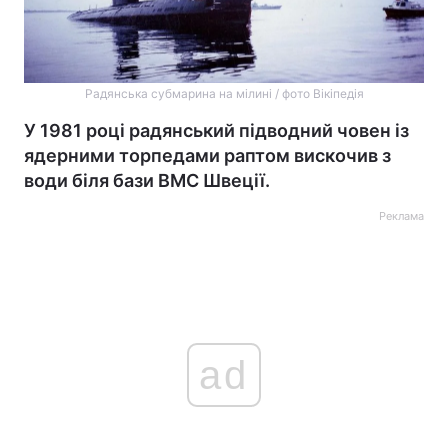
Радянська субмарина на мілині / фото Вікіпедія
У 1981 році радянський підводний човен із
ядерними торпедами раптом вискочив з
води біля бази ВМС Швеції.
Реклама
ad