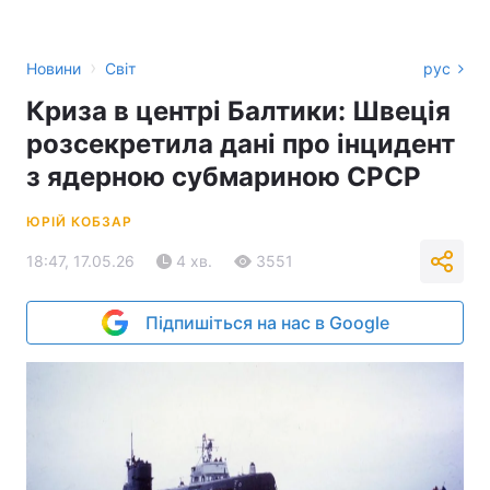
›
Новини
Світ
рус
Криза в центрі Балтики: Швеція
розсекретила дані про інцидент
з ядерною субмариною СРСР
ЮРІЙ КОБЗАР
18:47, 17.05.26
4 хв.
3551
Підпишіться на нас в Google