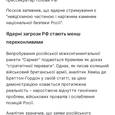
прессекретар голови РФ.
Тема оформлення
Пєсков запевнив, що ядерне стримування є
"невід'ємною частиною і наріжним каменем
національної безпеки Росії".
Ядерні загрози РФ стають менш
переконливими
Випробування російської міжконтинентальної
ракети "Сармат" подаються Кремлем як доказ
"стратегічної переваги". Однак, як писав колишній
військовий британської армії, аналітик Хеміш де
Бреттон-Гордон у своїй статті, за цією
демонстрацією ховається протилежна
реальність – наростаюче відчуття технічних
проблем, військових провалів і ослаблення
позицій Росії.
Аналітик зазначив, що заяви російського