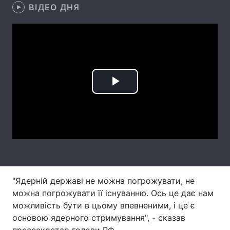
ВІДЕО ДНЯ
Лонгріди
Відео з Youtube
Статті
Інтерв'ю
Думки
Play
Архів
Вакансії
Video
Контакти
Послуги
"Ядерній державі не можна погрожувати, не
можна погрожувати її існуванню. Ось це дає нам
можливість бути в цьому впевненими, і це є
основою ядерного стримування", - сказав