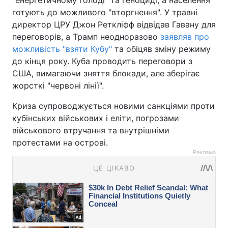
"енергетичному голоді" та геноциді, а населення
готують до можливого "вторгнення". У травні
директор ЦРУ Джон Реткліфф відвідав Гавану для
переговорів, а Трамп неодноразово
заявляв про
можливість "взяти Кубу"
та обіцяв зміну режиму
до кінця року. Куба проводить переговори з
США, вимагаючи зняття блокади, але зберігає
жорсткі "червоні лінії".
Криза супроводжується новими санкціями проти
кубінських військових і еліти, погрозами
військового втручання та внутрішніми
протестами на острові.
Реклама