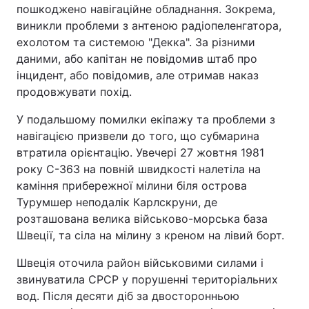
пошкоджено навігаційне обладнання. Зокрема,
виникли проблеми з антеною радіопеленгатора,
ехолотом та системою "Декка". За різними
даними, або капітан не повідомив штаб про
інцидент, або повідомив, але отримав наказ
продовжувати похід.
У подальшому помилки екіпажу та проблеми з
навігацією призвели до того, що субмарина
втратила орієнтацію. Увечері 27 жовтня 1981
року С-363 на повній швидкості налетіла на
каміння прибережної мілини біля острова
Турумшер неподалік Карлскруни, де
розташована велика військово-морська база
Швеції, та сіла на мілину з креном на лівий борт.
Швеція оточила район військовими силами і
звинуватила СРСР у порушенні територіальних
вод. Після десяти діб за двосторонньою